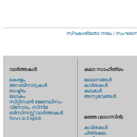
സ്വകാര്യതാ നയം
|
സംഘടനാ 
വാര്‍ത്തകള്‍
കലാ സാഹിത്യം
കേരളം
ലേഖനങ്ങള്‍
അറബിനാടുകള്‍
കവിതകള്‍
രാഷ്ട്രം
കഥകള്‍
ലോകം
അനുഭവങ്ങള്‍
സിറ്റിസണ്‍ ജേണലിസം
വിനോദം, സിനിമ
ബിസിനസ്സ് വാര്‍ത്തകള്‍
മഞ്ഞ (മാഗസിന്‍)
News in English
കവിതകള്‍
ചിത്രകല