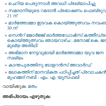
ചെറിയ പെരുന്നാൾ അവധി പ്രഖ്യാപിച്ചു
സമദാനിയുടെ റമദാൻ പ്രഭാഷണം ഫെബ്രുവ
21 ന്
മാർത്തോമ്മാ ഇടവക കൊയ്ത്തുത്സവം നവം
30 ന്
സെന്‍റ് ജോർജ്ജ് ഓർത്തഡോൿസ്‌ കത്തീഡ്
കൊയ്ത്തുത്സവം ഞായറാഴ്ച : മനോജ് കെ. 
മുഖ്യ അതിഥി
അഭിമാന നേട്ടവുമായി മാർത്തോമ്മാ യുവ ജന
സഖ്യം
കാന്തപുരത്തിനു ടോളറന്‍സ് അവാര്‍ഡ്
ലോകത്തിന് മാനവികത പഠിപ്പിച്ചത് പ്രവാചകന്
മുഹമ്മദ് നബി : എം. എ. യൂസഫലി
വായിക്കുക:
മതം
അഭിപ്രായം എഴുതുക: