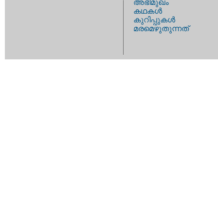
അഭിമുഖം
കഥകള്‍
കുറിപ്പുകള്‍
മരമെഴുതുന്നത്