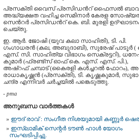
പ്രസക്തി വൈസ് പ്രസിഡന്‍റ് ഫൈസല്‍ ബാ
അദ്ധ്യക്ഷത വഹിച്ച സെമിനാര്‍ കേരള സോഷ്യല
സെന്‍റര്‍ പ്രസിഡന്‍റ് കെ. ബി. മുരളി ഉദ്ഘാടന
ചെയ്തു.
ഇ. ആര്‍. ജോഷി (യുവ കലാ സാഹിതി), ടി. പി.
ഗംഗാധരന്‍ (കല, അബുദാബി), സുരേഷ് പാടൂര്‍ (
എസ്. സി. സാഹിത്യ വിഭാഗം സെക്രട്ടറി), ധനേ
കുമാര്‍ (ഫ്രണ്ട്‌സ് ഓഫ് കെ. എസ്. എസ്. പി.),
അഷ്‌റഫ് ചമ്പാട് (കൈരളി കള്‍ച്ചറല്‍ ഫോറം), അ
രാധാകൃഷ്ണന്‍ (പ്രസക്തി), ടി. കൃഷ്ണകുമാര്‍, സുഭ
ചന്ദ്ര എന്നിവര്‍ ചര്‍ച്ചയില്‍ പങ്കെടുത്തു.
-
pma
അനുബന്ധ വാര്‍ത്തകള്‍
ഈദ് രാവ് : സംഗീത നിശയുമായി കണ്ണൂർ ഷെര
ഇസ്‌ലാമിക് സെന്റർ ടൗൺ ഹാൾ യോഗം
സംഘടിപ്പിച്ചു.