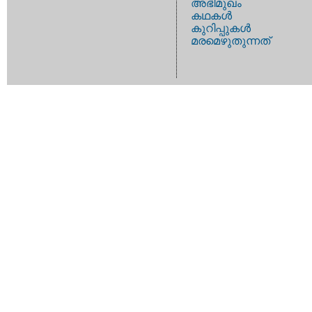
അഭിമുഖം
കഥകള്‍
കുറിപ്പുകള്‍
മരമെഴുതുന്നത്