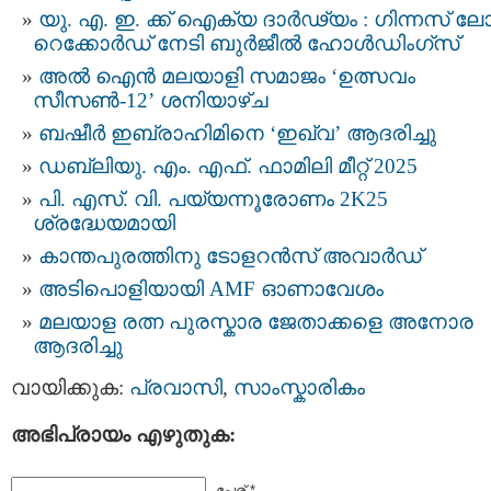
യു. എ. ഇ. ക്ക് ഐക്യ ദാര്‍ഢ്യം : ഗിന്നസ് 
റെക്കോര്‍ഡ് നേടി ബുർജീൽ ഹോൾഡിംഗ്‌സ്
അൽ ഐൻ മലയാളി സമാജം ‘ഉത്സവം
സീസൺ-12’ ശനിയാഴ്ച
ബഷീർ ഇബ്രാഹിമിനെ ‘ഇഖ്‌വ’ ആദരിച്ചു
ഡബ്ലിയു. എം. എഫ്. ഫാമിലി മീറ്റ് 2025
പി. എസ്. വി. പയ്യന്നൂരോണം 2K25
ശ്രദ്ധേയമായി
കാന്തപുരത്തിനു ടോളറന്‍സ് അവാര്‍ഡ്
അടിപൊളിയായി AMF ഓണാവേശം
മലയാള രത്ന പുരസ്കാര ജേതാക്കളെ അനോര
ആദരിച്ചു
വായിക്കുക:
പ്രവാസി
,
സാംസ്കാരികം
അഭിപ്രായം എഴുതുക:
പേര് *