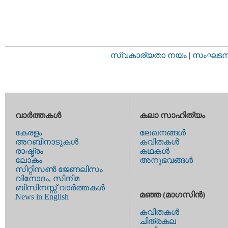
സ്വകാര്യതാ നയം
|
സംഘടനാ 
വാര്‍ത്തകള്‍
കലാ സാഹിത്യം
കേരളം
ലേഖനങ്ങള്‍
അറബിനാടുകള്‍
കവിതകള്‍
രാഷ്ട്രം
കഥകള്‍
ലോകം
അനുഭവങ്ങള്‍
സിറ്റിസണ്‍ ജേണലിസം
വിനോദം, സിനിമ
ബിസിനസ്സ് വാര്‍ത്തകള്‍
മഞ്ഞ (മാഗസിന്‍)
News in English
കവിതകള്‍
ചിത്രകല