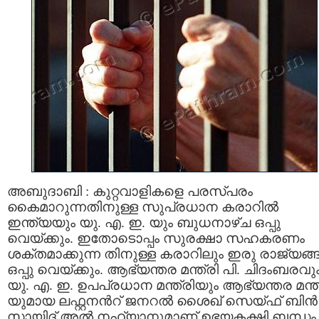
അബുദാബി : കുറ്റവാളികളെ പരസ്പരം
കൈമാറുന്നതിനുള്ള സുപ്രധാന കരാറില്‍
ഇന്ത്യയും യു. എ. ഇ. യും ബുധനാഴ്ച ഒപ്പു
വെയ്ക്കും. ഇതോടൊപ്പം സുരക്ഷാ സഹകരണം
ശക്തമാക്കുന്ന തിനുള്ള കരാറിലും ഇരു രാജ്യങ്
ഒപ്പു വെയ്ക്കും. ആഭ്യന്തര മന്ത്രി പി. ചിദംബരവു
യു. എ. ഇ. ഉപപ്രധാന മന്ത്രിയും ആഭ്യന്തര മന്ത
യുമായ ലഫ്റ്റനന്‍റ് ജനറല്‍ ശൈഖ് സെയ്ഫ് ബിന്‍
സായിദ് അല്‍ നഹ്യാനുമാണ് ഉഭയകക്ഷി ബന്ധം