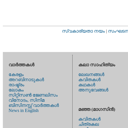
സ്വകാര്യതാ നയം
|
സംഘടനാ 
വാര്‍ത്തകള്‍
കലാ സാഹിത്യം
കേരളം
ലേഖനങ്ങള്‍
അറബിനാടുകള്‍
കവിതകള്‍
രാഷ്ട്രം
കഥകള്‍
ലോകം
അനുഭവങ്ങള്‍
സിറ്റിസണ്‍ ജേണലിസം
വിനോദം, സിനിമ
ബിസിനസ്സ് വാര്‍ത്തകള്‍
മഞ്ഞ (മാഗസിന്‍)
News in English
കവിതകള്‍
ചിത്രകല