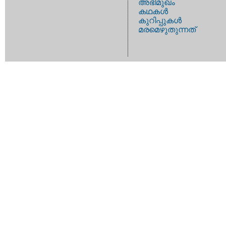
അഭിമുഖം
കഥകള്‍
കുറിപ്പുകള്‍
മരമെഴുതുന്നത്