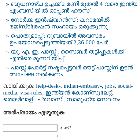
ബുധനാഴ്ച ഉച്ചക്ക് 2 മണി മുതൽ 4 വരെ ഇന്ത
എംബസിയിൽ ഓപ്പൺ ഹൗസ്
നോർക്ക ഇൻഷ്വറൻസ് : കറാമയിൽ
രജിസ്‌ട്രേഷൻ സഹായം ഒരുക്കുന്നു
പൊതുമാപ്പ് : ദുബായിൽ അവസരം
ഉപയോഗപ്പെടുത്തിയത് 2,36,000 പേർ
യു. എ. ഇ. പാസ്സ് : സൈബർ തട്ടിപ്പുകൾക്ക്
എതിരെ മുന്നറിയിപ്പ്
പാസ്സ് പോർട്ട് നഷ്ടപ്പെട്ടവര്‍ ഔട്ട് പാസ്സിന് ഉടൻ
അപേക്ഷ നല്‍കണം
വായിക്കുക:
help-desk-
,
indian-embassy-
,
jobs
,
social-
media
,
visa-rules
,
ഇന്ത്യന്‍ കോണ്സുലേറ്റ്
,
തൊഴിലാളി
,
പ്രവാസി
,
സാമൂഹ്യ സേവനം
അഭിപ്രായം എഴുതുക:
പേര് *