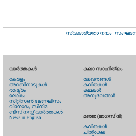
സ്വകാര്യതാ നയം
|
സംഘടനാ 
വാര്‍ത്തകള്‍
കലാ സാഹിത്യം
കേരളം
ലേഖനങ്ങള്‍
അറബിനാടുകള്‍
കവിതകള്‍
രാഷ്ട്രം
കഥകള്‍
ലോകം
അനുഭവങ്ങള്‍
സിറ്റിസണ്‍ ജേണലിസം
വിനോദം, സിനിമ
ബിസിനസ്സ് വാര്‍ത്തകള്‍
മഞ്ഞ (മാഗസിന്‍)
News in English
കവിതകള്‍
ചിത്രകല