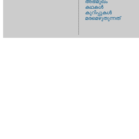
അഭിമുഖം
കഥകള്‍
കുറിപ്പുകള്‍
മരമെഴുതുന്നത്