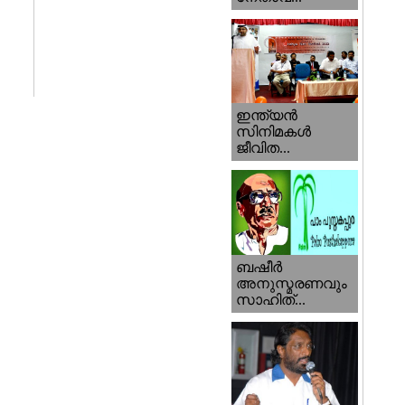
ഇന്ത്യന്‍
സിനിമകള്‍
ജീവിത...
ബഷീര്‍
അനുസ്മരണവും
സാഹിത്...