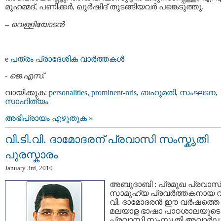
മുഹമ്മദ്, പണിക്കര്‍, ഖുര്‍ഷിദ് തുടങ്ങിയവര്‍ പങ്കെടുത്തു.
–
വെള്ളിയോടന്‍
e പത്രം പ്രാദേശിക വാര്‍ത്തകള്‍
-
ജെ.എസ്.
വായിക്കുക:
personalities
,
prominent-nris
,
ബഹുമതി
,
സംഘടന
,
സാഹിത്യം
അഭിപ്രായം എഴുതുക »
വി.ടി.വി. ദാമോദരന് പ്രവാസി സംസ്കൃതി
പുരസ്കാരം
January 3rd, 2010
അബുദാബി : പ്രമുഖ പ്രവാസ
സാമൂഹ്യ പ്രവര്‍ത്തകനായ വി.
വി. ദാമോദരന്‍ ഈ വര്‍ഷത്തെ
മലയാള ഭാഷാ പാഠശാലയുടെ
പ്രവാസി സംസ്കൃതി അവാര്‍ഡ