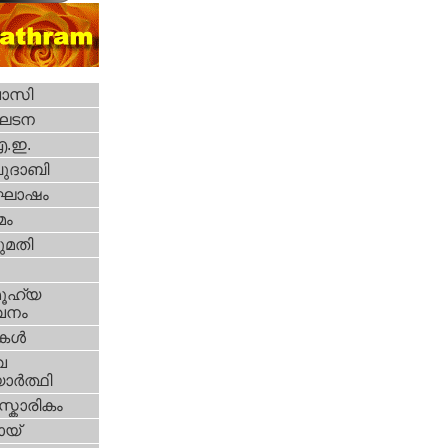
വാസി
ഘടന
എ.ഇ.
ദാബി
ോഷം
മം
മതി
ൂഹ്യ
വനം
ികള്‍
വ
ാര്‍ത്ഥി
്കാരികം
യ്‌