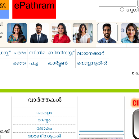
ഗൂഗിള
ക്കി
ി