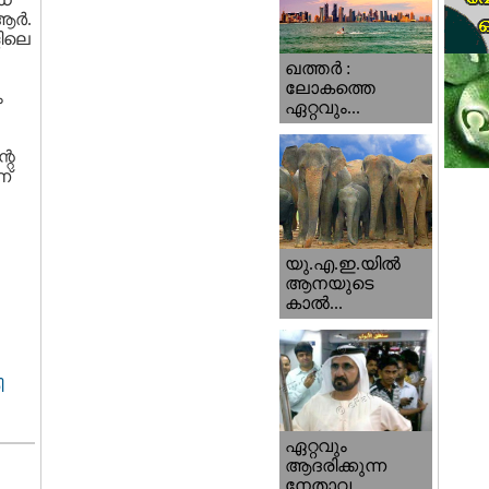
ര്‍.
ളിലെ
ഖത്തര്‍ :
ലോകത്തെ
ം
ഏറ്റവും...
റെ
്‌
യു.എ.ഇ.യില്‍
ആനയുടെ
കാല്‍...
ി
ഏറ്റവും
ആദരിക്കുന്ന
നേതാവ...