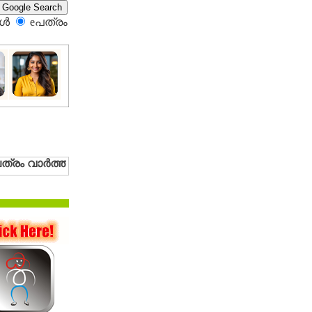
്‍
eപത്രം‍