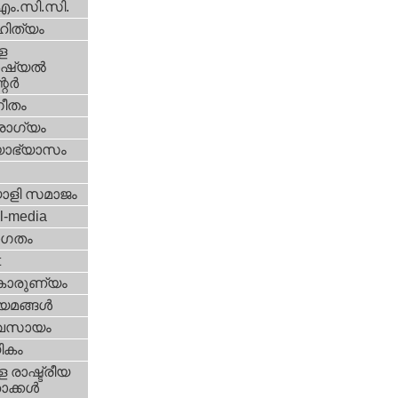
എം.സി.സി.
ിത്യം
ള
്യല്‍
ര്‍
ീതം
ോഗ്യം
യാഭ്യാസം
ാളി സമാജം
l-media
ഗതം
t
കാരുണ്യം
യമങ്ങള്‍
വസായം
ികം
 രാഷ്ട്രീയ
ക്കള്‍