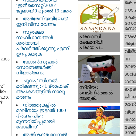
കെ.
‘ഇൻസൈറ്റ്-2026’
സാഹ
ജൂലായ് 9 മുതൽ 19 വരെ
കേര
അർമേനിയയിലേക്ക്
സോഷ
ഇനി വിസ വേണം
സെന്റ
സുരക്ഷാ
സംഗ
പ്രവാസി
സംവിധാനങ്ങൾ
ക്ഷേമനിധി
ശരിയായി
ആര
പ്രായ പ...
പ്രവർത്തിക്കുന്നു എന്ന്
വിദ്
ഉറപ്പാക്കുക
പാം
nri
കോൺസുലാർ
മലയ
സേവനങ്ങൾക്ക്
നിയന്ത്രണം
socia
ചുവപ്പ് സിഗ്നൽ
ഗതാ
സ്
മറികടന്നു : 41 ട്രാഫിക്
സിറിയ :
expa
തീയ
അപകടങ്ങളിൽ നാലു
വെടിനിർത്തൽ
ജീവ
 ഡോ.
മരണം
അടുക്...
്
മാധ്
നിരത്തുകളിൽ
മാലിന്യം ഇട്ടാൽ 1000
വ്യ
ദിർഹം പിഴ :
കായ
മുന്നറിയിപ്പുമായി
പോലീസ്
കേരള
നേതാ
അതിശക്ത വേനൽ :