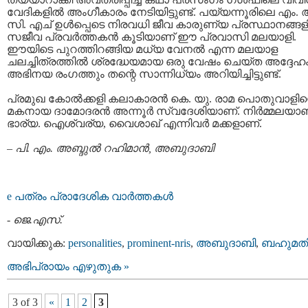
വേദികളില്‍ അംഗീകാരം നേടിയിട്ടുണ്ട്. പയ്യന്നൂരിലെ എം. ആ
സി. എച് ഉള്‍പ്പെടെ നിരവധി ജീവ കാരുണ്യ പ്രസ്ഥാനങ്ങ
സജീവ പ്രവര്‍ത്തകന്‍ കൂടിയാണ് ഈ പ്രവാസി മലയാളി.
ഈയിടെ പുറത്തിറങ്ങിയ മധ്യ വേനല്‍ എന്ന മലയാള
ചലച്ചിത്രത്തില്‍ ശ്രദ്ധേയമായ ഒരു വേഷം ചെയ്ത അദ്ദേഹ
അഭിനയ രംഗത്തും തന്റെ സാന്നിധ്യം അറിയിച്ചിട്ടുണ്ട്.
പ്രമുഖ കോല്‍ക്കളി കലാകാരന്‍ കെ. യു. രാമ പൊതുവാളിന്
മകനായ ദാമോദരന്‍ അന്നൂര്‍ സ്വദേശിയാണ്. നിര്‍മ്മലയാണ
ഭാര്യ. ഐശ്വര്യ, വൈശാഖ് എന്നിവര്‍ മക്കളാണ്.
–
പി. എം. അബ്ദുല്‍ റഹിമാന്‍, അബുദാബി
e പത്രം പ്രാദേശിക വാര്‍ത്തകള്‍
-
ജെ.എസ്.
വായിക്കുക:
personalities
,
prominent-nris
,
അബുദാബി
,
ബഹുമത
അഭിപ്രായം എഴുതുക »
3 of 3
«
1
2
3