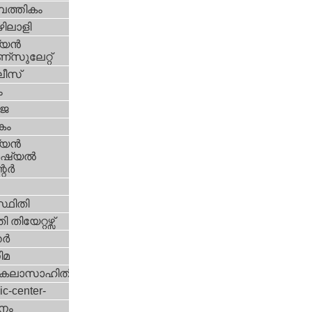
പത്തികം
ിലാളി
യന്‍
സുലേറ്റ്
ീസ്
ം
‍ജ
കം
യന്‍
്യല്‍
ര്‍
്ഥിതി
 തിയേറ്റഴ്സ്
്‍
ിമ
കലാസാഹിതി
ic-center-
നം