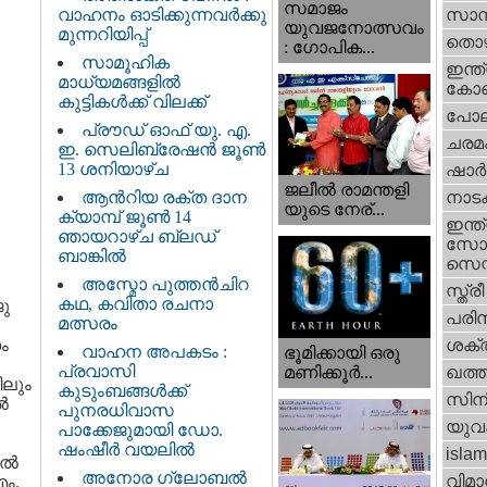
സമാജം
വാഹനം ഓടിക്കുന്നവർക്കു
സാമ്
യുവജനോത്സവം
മുന്നറിയിപ്പ്
തൊഴ
: ഗോപിക...
സാമൂഹിക
ഇന്ത്
മാധ്യമങ്ങളിൽ
കോണ്
കുട്ടികൾക്ക് വിലക്ക്
പോല
പ്രൗഡ് ഓഫ് യു. എ.
ചരമ
ഇ. സെലിബ്രേഷൻ ജൂൺ
13 ശനിയാഴ്ച
ഷാര്
ജലീല്‍ രാമന്തളി
ആൻറിയ രക്ത ദാന
നാട
യുടെ നേര്...
ക്യാമ്പ് ജൂൺ 14
ഇന്ത്
ഞായറാഴ്ച ബ്ലഡ്
സോഷ
ബാങ്കിൽ
സെന്റ
അസ്മോ പുത്തൻചിറ
സ്ത്രീ
കഥ, കവിതാ രചനാ
ജു
പരിസ
മത്സരം
ം
ശക്തി
വാഹന അപകടം :
ഭൂമിക്കായി ഒരു
പ്രവാസി
മണിക്കൂര്‍...
ഖത്തര
ിലും
കുടുംബങ്ങൾക്ക്
സിന
്‍
പുനരധിവാസ
യുവ
പാക്കേജുമായി ഡോ.
ഷംഷീർ വയലിൽ
islam
ല്‍
അനോര ഗ്ലോബൽ
വിമാ
എം.