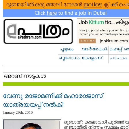
വേണു രാജാമണിക്ക് മഹാരാജാസ്
യാത്രയയപ്പ് നല്‍കി
January 29th, 2010
ദുബായ് : കാലാവധി പൂര്‍ത്തിയാ
ദുബായില്‍ നിന്നും സ്ഥലം മാറ