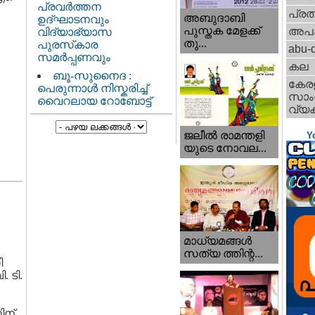
പ്രവർത്തന
പ്ര
അബുദാബി
ഉദ്ഘാടനവും
പുസ്തക മേളക്ക്
അപ
വിദ്യാഭ്യാസ
തു...
പുരസ്‌കാര
abu-d
സമർപ്പണവും
കല
ബൂ-സുനൈദ :
കേര
പെരുന്നാൾ നിസ്കരിച്ച്
സാംസ
വൈറലായ റോബോട്ട്
വ്യക
ജലീല്‍ രാമന്തളി
Y
യുടെ നോവല...
മാധ്യമങ്ങള്‍
സത്യ ത്തിന്റ...
ി
 ടി.
ിന്