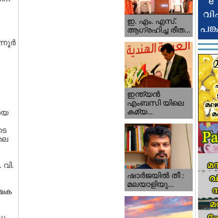
ഇ. എം. എസ്.
ആഗ്രഹിച്ച രീത...
നൂര്‍
ഇന്ത്യന്‍
എംബസി യിലെ
കമ്യ...
ായ
ടെ
തല
 വി.
ഷാര്‍ജയില്‍ തീ :
മലയാളിയു...
്ഷക
ിധ