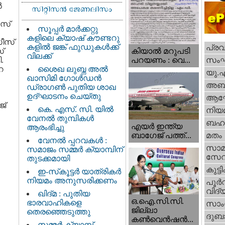
‍
സ്
സൂപ്പർ മാർക്കറ്റു
കളിലെ ക്യാഷ് കൗണ്ടറു
ീസ്
കളിൽ ജങ്ക് ഫുഡുകൾക്ക്
പ്ര
‌
കിയാല്‍ മറുപടി
വിലക്ക്
.
സം
പറയണം : വെ...
റ
ശൈഖ ലുബ്ന അൽ
യു.
ഖാസിമി ഗോൾഡൻ
അബു
ഡ്രാഗൺ പുതിയ ശാഖ
ഉദ്ഘാടനം ചെയ്തു
ആഘ
്‌
കെ. എസ്. സി. യിൽ
നിയ
വേനൽ തുമ്പികൾ
ബഹു
എയര്‍ ഇന്ത്യ
ആരംഭിച്ചു
ബാഗേജ് പത്ത്...
മതം
വേനൽ പ്പറവകൾ :
സാമ
സമാജം സമ്മർ ക്യാമ്പിന്
സേ
തുടക്കമായി
കുട്ട
ഇ-സ്‌കൂട്ടർ യാത്രികർ
നിയമം അനുസരിക്കണം
പൂര്‍
വിദ്യ
ഖിദ്മ : പുതിയ
ഒ.ഐ.സി.സി.
ഭാരവാഹികളെ
സാംസ
ജില്ലാ
തെരഞ്ഞെടുത്തു
ദുബാ
കൺവെൻഷൻ...
സമ്മർ ക്യാമ്പ്