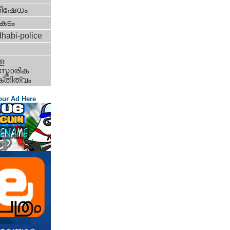
തിഷേധം
കടം
habi-police
ള
്കാരിക
്തിത്വം
our Ad Here