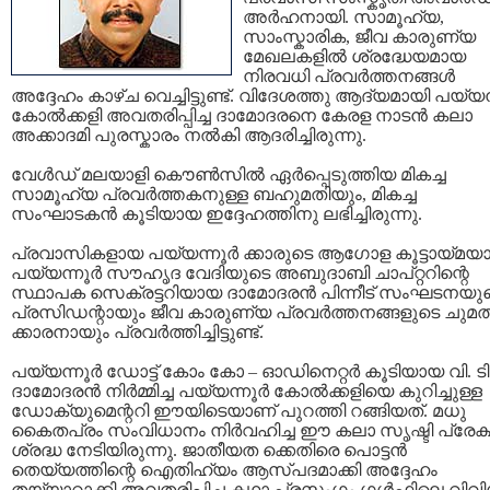
അര്‍ഹനായി. സാമൂഹ്യ,
സാംസ്കാരിക, ജീവ കാരുണ്യ
മേഖലകളില്‍ ശ്രദ്ധേയമായ
നിരവധി പ്രവര്‍ത്തനങ്ങള്‍
അദ്ദേഹം കാഴ്ച വെച്ചിട്ടുണ്ട്. വിദേശത്തു ആദ്യമായി പയ്യന്
കോല്‍ക്കളി അവതരിപ്പിച്ച ദാമോദരനെ കേരള നാടന്‍ കലാ
അക്കാദമി പുരസ്കാരം നല്‍കി ആദരിച്ചിരുന്നു.
വേള്‍ഡ് മലയാളി കൌണ്‍സില്‍ ഏര്‍പ്പെടുത്തിയ മികച്ച
സാമൂഹ്യ പ്രവര്‍ത്തകനുള്ള ബഹുമതിയും, മികച്ച
സംഘാടകന്‍ കൂടിയായ ഇദ്ദേഹത്തിനു ലഭിച്ചിരുന്നു.
പ്രവാസികളായ പയ്യന്നൂര്‍ ക്കാരുടെ ആഗോള കൂട്ടായ്മയ
പയ്യന്നൂര്‍ സൗഹൃദ വേദിയുടെ അബുദാബി ചാപ്റ്ററിന്റെ
സ്ഥാപക സെക്രട്ടറിയായ ദാമോദരന്‍ പിന്നീട് സംഘടനയു
പ്രസിഡന്റായും ജീവ കാരുണ്യ പ്രവര്‍ത്തനങ്ങളുടെ ചുമ
ക്കാരനായും പ്രവര്‍ത്തിച്ചിട്ടുണ്ട്.
പയ്യന്നൂര്‍ ഡോട്ട് കോം കോ – ഓഡിനെറ്റര്‍ കൂടിയായ വി. ടി.
ദാമോദരന്‍ നിര്‍മ്മിച്ച പയ്യന്നൂര്‍ കോല്‍ക്കളിയെ കുറിച്ചുള്ള
ഡോക്യുമെന്ററി ഈയിടെയാണ് പുറത്തി റങ്ങിയത്. മധു
കൈതപ്രം സംവിധാനം നിര്‍വഹിച്ച ഈ കലാ സൃഷ്ടി പ്രേക
ശ്രദ്ധ നേടിയിരുന്നു. ജാതീയത ക്കെതിരെ പൊട്ടന്‍
തെയ്യത്തിന്റെ ഐതിഹ്യം ആസ്പദമാക്കി അദ്ദേഹം
തയ്യാറാക്കി അവതരിപ്പിച്ച കഥാ പ്രസംഗം ഗള്‍ഫിലെ വിവ