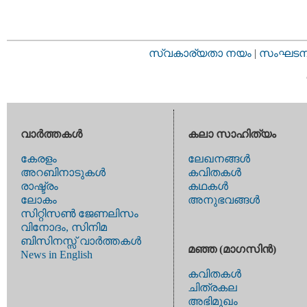
സ്വകാര്യതാ നയം
|
സംഘടനാ 
വാര്‍ത്തകള്‍
കലാ സാഹിത്യം
കേരളം
ലേഖനങ്ങള്‍
അറബിനാടുകള്‍
കവിതകള്‍
രാഷ്ട്രം
കഥകള്‍
ലോകം
അനുഭവങ്ങള്‍
സിറ്റിസണ്‍ ജേണലിസം
വിനോദം, സിനിമ
ബിസിനസ്സ് വാര്‍ത്തകള്‍
മഞ്ഞ (മാഗസിന്‍)
News in English
കവിതകള്‍
ചിത്രകല
അഭിമുഖം