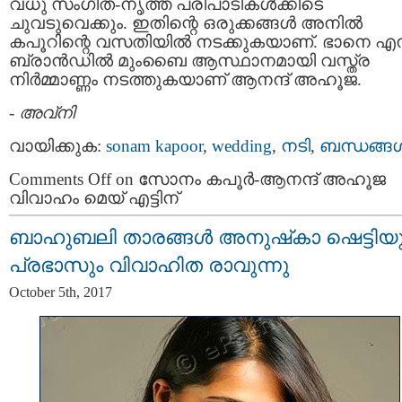
വധു സംഗീത-നൃത്ത പരിപാടികൾക്കിടെ
ചുവടുവെക്കും. ഇതിന്റെ ഒരുക്കങ്ങൾ അനിൽ
കപൂറിന്റെ വസതിയിൽ നടക്കുകയാണ്. ഭാനെ എന
ബ്രാൻഡിൽ മുംബൈ ആസ്ഥാനമായി വസ്ത്ര
നിർമ്മാണ്ണം നടത്തുകയാണ് ആനന്ദ് അഹൂജ.
-
അവ്നി
വായിക്കുക:
sonam kapoor
,
wedding
,
നടി
,
ബന്ധങ്ങള്
Comments Off
on സോനം കപൂർ-ആനന്ദ് അഹൂജ
വിവാഹം മെയ് എട്ടിന്
ബാഹുബലി താരങ്ങള്‍ അനുഷ്‌കാ ഷെട്ടിയു
പ്രഭാസും വിവാഹിത രാവുന്നു
October 5th, 2017