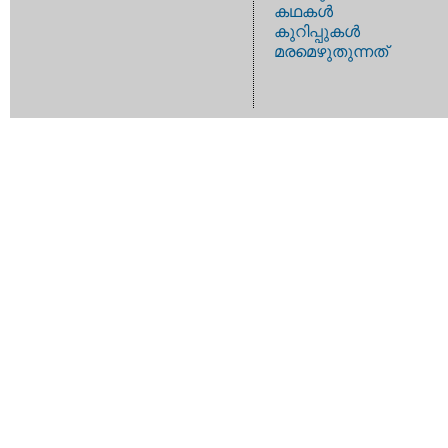
കഥകള്‍
കുറിപ്പുകള്‍
മരമെഴുതുന്നത്