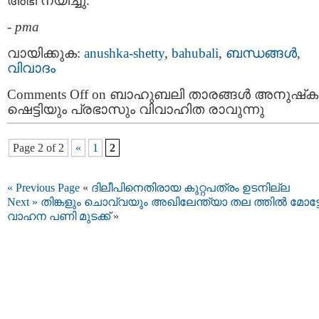
അഭി നയിച്ചു.
-
pma
വായിക്കുക:
anushka-shetty
,
bahubali
,
ബന്ധങ്ങള്‍
,
വിവാദം
Comments Off
on ബാഹുബലി താരങ്ങള്‍ അനുഷ്‌ക
ഷെട്ടിയും പ്രഭാസും വിവാഹിത രാവുന്നു
Page 2 of 2
«
1
2
« Previous Page
«
ദിലീപിനെതിരായ കുറ്റപത്രം ഉടനില്ല
Next »
തിങ്കളും ചൊവ്വയും അഖിലേന്ത്യാ തല ത്തില്‍ മോട്ടോ
വാഹന പണി മുടക്ക്
»