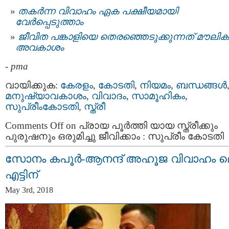
തകര്‍ന്ന വിവാഹം ഏക പക്ഷീയമായി
വേര്‍പ്പെടുത്താം
ജീവിത പങ്കാളിയെ തെരഞ്ഞെടുക്കുന്നത് മൗലിക
അവകാശം
-
pma
വായിക്കുക:
കേരളം
,
കോടതി
,
നിയമം
,
ബന്ധങ്ങള്‍
മനുഷ്യാവകാശം
,
വിവാദം
,
സാമൂഹികം
,
സുപ്രീംകോടതി
,
സ്ത്രീ
Comments Off
on പ്രായ പൂർത്തി യായ സ്ത്രീക്കും
പുരുഷനും ഒരുമിച്ചു ജീവിക്കാം : സുപ്രീം കോടതി
സോനം കപൂർ-ആനന്ദ് അഹൂജ വിവാഹം മ
എട്ടിന്
May 3rd, 2018