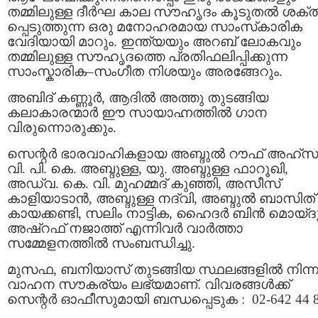
തമ്മിലുള്ള ദീർഘ കാല സൗഹൃദം കൂടുതൽ ശക്ത
പ്പെടുത്തുന്ന ഒരു മനോഹരമായ സാംസ്‌കാരിക
വേദിയായി മാറും. ഇന്ത്യയും അറബ് ലോകവും
തമ്മിലുള്ള സൗഹൃദത്തെ പ്രതിഫലിപ്പിക്കുന്ന
സാംസ്കാരിക–സംഗീത നിശയും അരങ്ങേറും.
അബിദ് കണ്ണൂർ, ആദിൽ അത്തു തുടങ്ങിയ
കലാകാരന്മാർ ഈ സായാഹ്നത്തിൽ ഗാന
വിരുന്നൊരുക്കും.
സെന്റർ ഭാരവാഹികളായ അബ്ദുൽ റൗഫ് അഹ്സ
വി. പി. കെ. അബ്ദുള്ള, യു. അബ്ദുള്ള ഫാറൂഖി,
അഡ്വ. കെ. വി. മുഹമ്മദ് കുഞ്ഞി, അസീസ്
കാളിയാടാൻ, അബ്ദുള്ള നദ്‌വി, അബ്ദുൽ ബാസിത്
കായക്കണ്ടി, സലിം നാട്ടിക, ഹൈദർ ബിൻ മൊയ്ദു
അഷ്‌റഫ് നജാത്ത് എന്നിവർ വാർത്താ
സമ്മേളനത്തിൽ സംബന്ധിച്ചു.
മുസഫ, ബനിയാസ് തുടങ്ങിയ സ്ഥലങ്ങളിൽ നിന്ന
വാഹന സൗകര്യം ലഭ്യമാണ്. വിവരങ്ങൾക്ക്
സെന്റർ ഓഫീസുമായി ബന്ധപ്പെടുക : 02-642 44 8