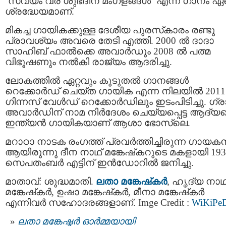
‘സ്വയം വര ശുഭദിന മംഗളങ്ങൾ’ എന്ന ഗാനം ഏ
ശ്രദ്ധേയമാണ്.
മികച്ച ഗായികക്കുള്ള ദേശീയ പുരസ്‌കാരം രണ്ടു
പ്രാവശ്യം അവരെ തേടി എത്തി. 2000 ല്‍ ദാദാ
സാഹിബ് ഫാല്‍ക്കെ അവാര്‍ഡും 2008 ല്‍ പത്മ
വിഭൂഷണും നല്‍കി രാജ്യം ആദരിച്ചു.
ലോകത്തിൽ ഏറ്റവും കൂടുതൽ ഗാനങ്ങൾ
റെക്കോർഡ് ചെയ്ത ഗായിക എന്ന നിലയിൽ 201
ഗിന്നസ് വേൾഡ് റെക്കോർഡിലും ഇടംപിടിച്ചു. ഗ്ര
അവാര്‍ഡിന് നാമ നിര്‍ദേശം ചെയ്യപ്പെട്ട ആദ്യ
ഇന്ത്യന്‍ ഗായികയാണ് ആശാ ഭോസ്‌ലെ.
മറാഠാ നാടക രംഗത്ത് പ്രവർത്തിച്ചിരുന്ന ഗായക
ആയിരുന്നു ദീന നാഥ് മങ്കേഷ്‌കറുടെ മകളായി 193
സെപതംബര്‍ എട്ടിന് ഇന്‍ഡോറിൽ ജനിച്ചു.
മാതാവ്: ശുദ്ധമാതി.
ലതാ മങ്കേഷ്‌കര്‍
, ഹൃദ്യ നാഥ
മങ്കേഷ്‌കര്‍, ഉഷാ മങ്കേഷ്‌കര്‍, മീനാ മങ്കേഷ്‌കര്‍
എന്നിവര്‍ സഹോദരങ്ങളാണ്. Imge Credit :
WiKiPe
ലതാ മങ്കേഷ്കര്‍ ഓര്‍മ്മയായി