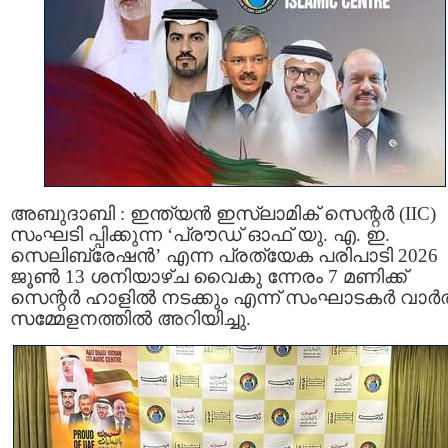
അബുദാബി : ഇന്ത്യൻ ഇസ്ലാമിക് സെന്റർ (IIC)
സംഘടി പ്പിക്കുന്ന ‘പ്രൗഡ് ഓഫ് യു. എ. ഇ.
സെലിബ്രേഷൻ’ എന്ന പ്രത്യേക പരിപാടി 2026
ജൂൺ 13 ശനിയാഴ്ച വൈകു ന്നേരം 7 മണിക്ക്
സെന്റർ ഹാളിൽ നടക്കും എന്ന് സംഘാടകർ വാർത
സമ്മേളനത്തിൽ അറിയിച്ചു.