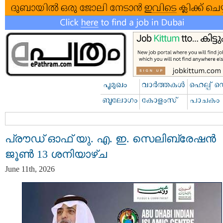
പ്രൗഡ് ഓഫ് യു. എ. ഇ. സെലിബ്രേഷൻ
ജൂൺ 13 ശനിയാഴ്ച
June 11th, 2026