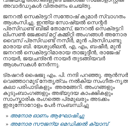
അവാർഡുകൾ വിതരണം ചെയ്തു.
ജനറൽ സെക്രട്ടറി സന്തോഷ് കുമാർ സ്വാഗതം
ആശംസിച്ചു. ഇന്ത്യ സോഷ്യൽ സെന്റർ
പ്രസിഡണ്ട് ബിജി തോമസ്, ജനറൽ സെക്രട്ടറി
ലിംസൺ ജേക്കബ് മറ്റ് കമ്മിറ്റി അംഗങ്ങൾ അനോര
വൈസ് പ്രസിഡണ്ട് നസീർ, മുൻ പ്രസിഡണ്ടു
മാരായ ബി. യേശുശീലൻ, എ, എം, ബഷീർ, മുൻ
ജനറൽ സെക്രട്ടറിമാരായ താജുദ്ദീൻ, രാജേഷ്
നായർ, ജയചന്ദ്രൻ നായർ തുടങ്ങിയവർ
ആശംസകൾ നേർന്നു.
ട്രഷറർ ഷൈജു എം. പി. നന്ദി പറഞ്ഞു. ആൻസർ
വെഞ്ഞാറമൂട് നേതൃത്വം നൽകിയ സംഗീത-നൃത്
കലാ പരിപാടികളും അരങ്ങേറി. അംഗങ്ങളും
കുടുംബാംഗങ്ങളും അഭ്യുദയ കാംക്ഷികളും
സാംസ്കാരിക രംഗത്തെ പ്രമുഖരും അടക്കം
ഇരുന്നോറോളം പേർ സംബന്ധിച്ചു
അനോര ഓണം ആഘോഷിച്ചു
അനോര സൗജന്യ മെഡിക്കല്‍ ക്യാമ്പ്