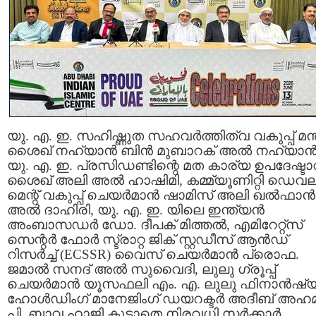
യു. എ. ഇ. സഹിഷ്ണുത സഹവർത്തിത്വ വകുപ്പ് മന്ത
ശൈഖ് നഹ്യാൻ ബിൻ മുബാറക് അൽ നഹ്യാൻ
യു. എ. ഇ. പ്രസിഡണ്ടിന്റെ മത കാര്യ ഉപദേഷ്ടാ
ശൈഖ് അലി അൽ ഹാഷിമി, കമ്മ്യൂണിറ്റി ഡെവലപ
മെന്റ് വകുപ്പ് ചെയർമാൻ ഷാമിസ് അലി ഖൽഫാൻ
അൽ ദാഹിരി, യു. എ. ഇ. യിലെ ഇന്ത്യൻ
അംബാസഡർ ഡോ. ദീപക് മിത്തൽ, എമിറേറ്റ്സ്
സെന്റർ ഫോർ സ്ട്രാറ്റ ജിക് സ്റ്റഡീസ് ആൻഡ്
റിസർച്ച് (ECSSR) വൈസ് ചെയർമാൻ പ്രൊഫ.
ജമാൽ സനദ് അൽ സുവൈദി, ലുലു ഗ്രൂപ്പ്
ചെയർമാൻ യൂസഫലി എം. എ. ലുലു ഫിനാൻഷ
ഹോൾഡിംഗ്‌ മാനേജിംഗ് ഡയറക്ടർ അദീബ് അഹമ്മ
പി. ബാവ ഹാജി കൂടാതെ നിരവധി സർക്കാർ