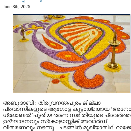
June 8th, 2026
അബുദാബി : തിരുവനന്തപുരം ജില്ലാ
പ്രവാസികളുടെ ആഗോള കൂട്ടായ്മയായ ‘അന
ഗ്ലോബൽ’പുതിയ ഭരണ സമിതിയുടെ പ്രവർത്
ഉദ്ഘാടനവും സ്‌കോളാസ്റ്റിക് അവാർഡ്
വിതരണവും നടന്നു. ചടങ്ങിൽ മുഖ്യാതിഥി റാക്