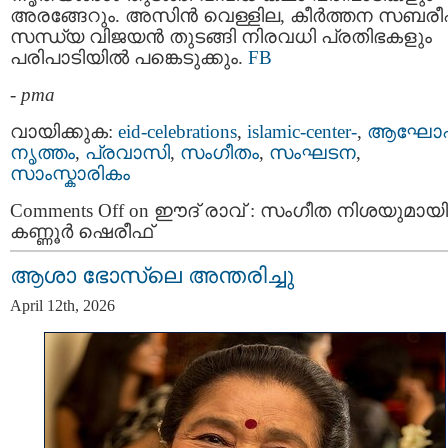
അരങ്ങേറും. അസിൻ വെള്ളില, കീർത്തന സബരീഷ
സന്ധ്യ വിജയൻ തുടങ്ങി നിരവധി പ്രതിഭകളും
പരിപാടിയിൽ പങ്കെടുക്കും.
FB
-
pma
വായിക്കുക:
eid-celebrations
,
islamic-center-
,
ആഘോ
നൃത്തം
,
പ്രവാസി
,
സംഗീതം
,
സംഘടന
,
സാംസ്കാരികം
Comments Off
on ഈദ് രാവ് : സംഗീത നിശയുമായി
കണ്ണൂർ ഷെരീഫ്
ആശാ ഭോസ്‌ലെ അന്തരിച്ചു
April 12th, 2026