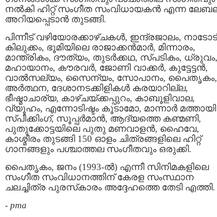
നൽകി ഹിറ്റ് സംഗീത സംവിധായകൻ എന്ന ലേബ
അറിയപ്പെടാൻ തുടങ്ങി.
പിന്നീട് വഴിയോരക്കാഴ്ചകൾ, ഇന്ദ്രജാലം, നാടോട
കിലുക്കം, ഭൂമിയിലെ രാജാക്കൻമാർ, മിന്നാരം,
മാന്ത്രികം, ദൗത്യം, തുടർക്കഥ, സ്പടികം, ധ്രുവം
മഹായാനം, കൗരവർ, ജോണി വാക്കർ, കുട്ടേട്ടന്‍,
വാല്‍സല്യം, സൈന്യം, സോപാനം, പൈതൃകം,
അർത്ഥന, ദേശാനടക്കിളികൾ കരയാറില്ല,
ഭീഷ്മാചാര്യ, കാഴ്ചയ്ക്കപ്പുറം, കാബൂളിവാല,
വ്യൂഹം, എന്നോടിഷ്ടം കൂടാമോ, മാന്നാര്‍ മത്തായി
സ്പീക്കിംഗ്, സൂപ്പർമാൻ, ആദ്യത്തെ കണ്മണി,
പുതുക്കോട്ടയിലെ പുതു മണവാളൻ, ഹൈവേ,
കാശ്മീരം തുടങ്ങി 150 ഓളം ചിത്രങ്ങളിലെ ഹിറ്റ്
ഗാനങ്ങളും പശ്ചാത്തല സംഗീതവും ഒരുക്കി.
പൈതൃകം, ജനം (1993-ൽ) എന്നീ സിനിമകളിലെ
സംഗീത സംവിധാനത്തിന് കേരള സംസ്ഥാന
ചലച്ചിത്ര പുരസ്‌കാരം അദ്ദേഹത്തെ തേടി എത്തി.
-
pma