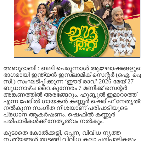
അബുദാബി : ബലി പെരുന്നാൾ ആഘോഷങ്ങളുട
ഭാഗമായി ഇന്ത്യൻ ഇസ്ലാമിക് സെന്റർ (ഐ. 
സി.) സംഘടിപ്പിക്കുന്ന ‘ഈദ് രാവ്’ 2026 മേയ് 27
ബുധനാഴ്ച വൈകുന്നേരം 7 മണിക്ക് സെന്റർ
അങ്കണത്തിൽ അരങ്ങേറും. ഹുബ്ബുൽ ഇമാറാത്ത്
എന്ന പേരിൽ ഗായകൻ കണ്ണൂർ ഷെരീഫ് നേതൃത്
നൽകുന്ന സംഗീത നിശയാണ് പരിപാടിയുടെ
പ്രധാന ആകർഷണം. ഷെഫീൽ കണ്ണൂർ
പരിപാടികൾക്ക് നേതൃത്വം നൽകും.
കൂടാതെ കോൽക്കളി, ഒപ്പന, വിവിധ നൃത്ത
നൃത്യങ്ങൾ തുടങ്ങി വിവിധ കലാ പരിപാടികളും