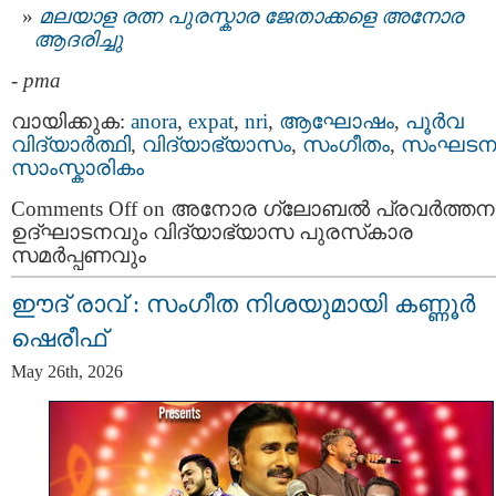
മലയാള രത്ന പുരസ്കാര ജേതാക്കളെ അനോര
ആദരിച്ചു
-
pma
വായിക്കുക:
anora
,
expat
,
nri
,
ആഘോഷം
,
പൂര്‍വ
വിദ്യാര്‍ത്ഥി
,
വിദ്യാഭ്യാസം
,
സംഗീതം
,
സംഘട
സാംസ്കാരികം
Comments Off
on അനോര ഗ്ലോബൽ പ്രവർത്തന
ഉദ്ഘാടനവും വിദ്യാഭ്യാസ പുരസ്‌കാര
സമർപ്പണവും
ഈദ് രാവ് : സംഗീത നിശയുമായി കണ്ണൂർ
ഷെരീഫ്
May 26th, 2026