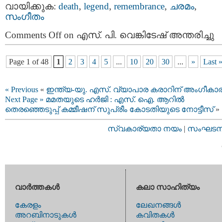
വായിക്കുക:
death
,
legend
,
remembrance
,
ചരമം
,
സംഗീതം
Comments Off
on എസ്. പി. വെങ്കിടേഷ് അന്തരിച്ചു
Page 1 of 48
1
2
3
4
5
...
10
20
30
...
»
Last 
« Previous
«
ഇന്ത്യ-യു. എസ്. വ്യാപാര കരാറിന് അംഗീകാ
Next Page »
മമതയുടെ ഹർജി : എസ്. ഐ. ആറില്‍
തെരഞ്ഞെടുപ്പ്‌ കമ്മീഷന്‌ സുപ്രീം കോടതിയുടെ നോട്ടീസ്‌
»
സ്വകാര്യതാ നയം
|
സംഘടനാ 
വാര്‍ത്തകള്‍
കലാ സാഹിത്യം
കേരളം
ലേഖനങ്ങള്‍
അറബിനാടുകള്‍
കവിതകള്‍