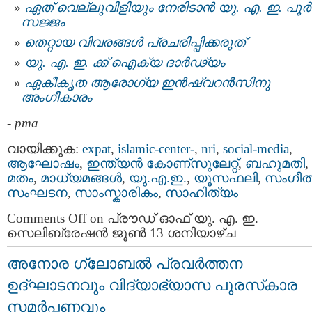
ഏത് വെല്ലുവിളിയും നേരിടാന്‍ യു. എ. ഇ. പൂർ
സജ്ജം
തെറ്റായ വിവരങ്ങൾ പ്രചരിപ്പിക്കരുത്
യു. എ. ഇ. ക്ക് ഐക്യ ദാര്‍ഢ്യം
ഏകീകൃത ആരോഗ്യ ഇൻഷ്വറൻസിനു
അംഗീകാരം
-
pma
വായിക്കുക:
expat
,
islamic-center-
,
nri
,
social-media
,
ആഘോഷം
,
ഇന്ത്യന്‍ കോണ്സുലേറ്റ്
,
ബഹുമതി
,
മതം
,
മാധ്യമങ്ങള്‍
,
യു.എ.ഇ.
,
യൂസഫലി
,
സംഗീത
സംഘടന
,
സാംസ്കാരികം
,
സാഹിത്യം
Comments Off
on പ്രൗഡ് ഓഫ് യു. എ. ഇ.
സെലിബ്രേഷൻ ജൂൺ 13 ശനിയാഴ്ച
അനോര ഗ്ലോബൽ പ്രവർത്തന
ഉദ്ഘാടനവും വിദ്യാഭ്യാസ പുരസ്‌കാര
സമർപ്പണവും