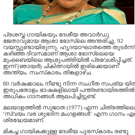
പ്രശസ്ത ഗായികയും ദേശീയ അവാർഡു
ജേതാവുമായ ആശാ ഭോസ്‌ലെ അന്തരിച്ചു. 92
വയസ്സുണ്ടായിരുന്നു. ഹൃദയാഘാതത്തെ തുടര്‍ന്ന്
കഴിഞ്ഞ ദിവസമാണ് ആശാ ഭോസ്‌ലെയെ
മുംബൈയിലെ ആശുപത്രിയില്‍ പ്രവേശിപ്പിച്ചത്.
ഇന്ന് (ഞായർ) ചികിത്സയിൽ ഇരിക്കെയാണ്
അന്ത്യം. സംസ്‌കാരം തിങ്കളാഴ്ച.
80 വർഷക്കാലം നീണ്ടു നിന്ന സംഗീത സപര്യ യി
ഇരുപതോളം ഭാഷകളിലായി പന്ത്രണ്ടായിരത്തിൽ
അധികം ഗാനങ്ങള്‍ ആലപിച്ചിട്ടുണ്ട്.
മലയാളത്തിൽ സുജാത (1977) എന്ന ചിത്രത്തിലെ
‘സ്വയം വര ശുഭദിന മംഗളങ്ങൾ’ എന്ന ഗാനം ഏ
ശ്രദ്ധേയമാണ്.
മികച്ച ഗായികക്കുള്ള ദേശീയ പുരസ്‌കാരം രണ്ടു