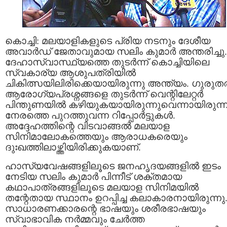
കൊച്ചി: മലയാളികളുടെ പ്രിയ നടനും ദേശീയ
അവാർഡ് ജേതാവുമായ സലിം കുമാർ അന്തരിച്ചു.
ദേഹാസ്വാസ്ഥ്യത്തെ തുടർന്ന് കൊച്ചിയിലെ
സ്വകാര്യ ആശുപത്രിയിൽ
ചികിത്സയിലിരിക്കെയായിരുന്നു അന്ത്യം. ഗുരുത
ആരോഗ്യപ്രശ്നങ്ങളെ തുടർന്ന് വെന്റിലേറ്റർ
പിന്തുണയിൽ കഴിയുകയായിരുന്നുവെന്നായിരുന്ന
നേരത്തെ പുറത്തുവന്ന റിപ്പോർട്ടുകൾ.
അദ്ദേഹത്തിന്റെ വിടവാങ്ങൽ മലയാള
സിനിമാലോകത്തെയും ആരാധകരെയും
ദുഃഖത്തിലാഴ്ത്തിയിരിക്കുകയാണ്.
ഹാസ്യവേഷങ്ങളിലൂടെ ജനഹൃദയങ്ങളിൽ ഇടം
നേടിയ സലിം കുമാർ പിന്നീട് ശക്തമായ
കഥാപാത്രങ്ങളിലൂടെ മലയാള സിനിമയിൽ
തന്റേതായ സ്ഥാനം ഉറപ്പിച്ച കലാകാരനായിരുന്നു
സാധാരണക്കാരന്റെ ഭാഷയും ശരീരഭാഷയും
സ്വാഭാവിക നർമ്മവും ചേർത്ത