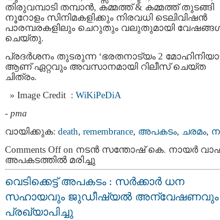
തിരുവമ്പാടി തമ്പാൻ, കമ്മത്ത് & കമ്മത്ത് തുടങ്ങി
നൂറോളം സിനിമകളിക്കും നിരവധി ടെലിവിഷൻ
പാരമ്പരകളിലും ചെറുതും വലുതുമായി വേഷങ്ങ
ചെയ്തു.
പ്രദര്‍ശനം തുടരുന്ന ‘ഭരതനാട്യം 2 മോഹിനിയാട്
ആണ് ഏറ്റവും അവസാനമായി റിലീസ് ചെയ്ത
ചിത്രം.
Image Credit :
WiKiPeDiA
-
pma
വായിക്കുക:
death
,
remembrance
,
അപകടം
,
ചരമം
,
ന
Comments Off
on നടന്‍ സന്തോഷ് കെ. നായര്‍ വ
അപകടത്തില്‍ മരിച്ചു
വെടിക്കെട്ട് അപകടം : സർക്കാർ ധന
സഹായവും ജുഡീഷ്യൽ അന്വേഷണവും
പ്രഖ്യാപിച്ചു