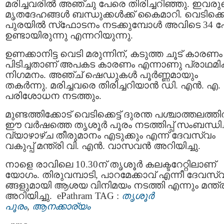
മരിച്ചവരിൽ അഞ്ചു പേരെ തിരിച്ചറിഞ്ഞു. ഇവരു
മൃതദേഹങ്ങൾ ബന്ധുക്കൾക്ക് കൈമാറി. വെടിക്കെട്
പുരയില്‍ സ്‌ഫോടനം നടക്കുമ്പോള്‍ അവിടെ 34 
ഉണ്ടായിരുന്നു എന്നറിയുന്നു.
ഉണക്കാനിട്ട വെടി മരുന്നിന്, കടുത്ത ചൂട് കാരണം
പിടിച്ചതാണ് അപകട കാരണം എന്നാണു പ്രാഥമി
നിഗമനം. അഞ്ച് ഷെഡുകൾ പൂർണ്ണമായും
തകർന്നു. മരിച്ചവരെ തിരിച്ചറിയാന്‍ ഡി. എന്‍. എ.
പരിശോധന നടത്തും.
മുണ്ടത്തിക്കോട് വെടിക്കെട്ട് ദുരന്ത പശ്ചാത്തലത്ത
ഈ വർഷത്തെ തൃശൂർ പൂരം നടത്തിപ്പ് സംബന്ധിച്
വ്യാഴാഴ്ച തീരുമാനം എടുക്കും എന്ന് ദേവസ്വം
വകുപ്പ് മന്ത്രി വി. എൻ. വാസവൻ അറിയിച്ചു.
നാളെ രാവിലെ 10.30ന് തൃശൂർ കലക്ടറേറ്റിലാണ്
യോഗം. തിരുവമ്പാടി, പാറമേക്കാവ് എന്നീ ദേവസ്
ങ്ങളുമായി ആശയ വിനിമയം നടത്തി എന്നും മന്ത്ര
അറിയിച്ചു. ePathram TAG :
തൃശൂർ
പൂരം
,
ആനക്കാര്യം