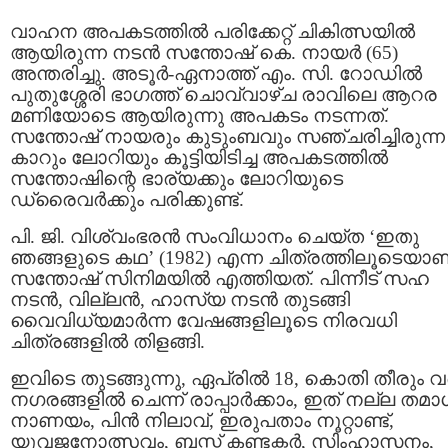
വാഹന അപകടത്തില്‍ പരിക്കേറ്റ് ചികിത്സയിൽ
ആയിരുന്ന നടൻ സന്തോഷ് കെ. നായര്‍ (65)
അന്തരിച്ചു. അടൂർ-ഏനാത്ത് എം. സി. റോഡിൽ
പുതുശ്ശേരി ഭാഗത്ത് ചൊവ്വാഴ്ച രാവിലെ ആറര
മണിയോടെ ആയിരുന്നു അപകടം നടന്നത്.
സന്തോഷ് നായരും കുടുംബവും സഞ്ചരിച്ചിരുന്ന
കാറും ലോറിയും കൂട്ടിയിടിച്ച അപകടത്തില്‍
സന്തോഷിന്റെ ഭാര്യക്കും ലോറിയുടെ
ഡ്രൈവര്‍ക്കും പരിക്കുണ്ട്.
പി. ജി. വിശ്വംഭരൻ സംവിധാനം ചെയ്ത ‘ഇതു
ഞങ്ങളുടെ കഥ’ (1982) എന്ന ചിത്രത്തിലൂടെയാണ
സന്തോഷ് സിനിമയിൽ എത്തിയത്. പിന്നീട് സഹ
നടൻ, വില്ലൻ, ഹാസ്യ നടൻ തുടങ്ങി
വൈവിധ്യമാർന്ന വേഷങ്ങളിലൂടെ നിരവധി
ചിത്രങ്ങളിൽ തിളങ്ങി.
ഇവിടെ തുടങ്ങുന്നു, ഏപ്രിൽ 18, കൊതി തീരും വ
നഗരങ്ങളിൽ ചെന്ന് രാപ്പാർക്കാം, ഇത് നല്ല തമാ
നാണയം, പിൻ നിലാവ്, ഇരുപതാം നൂറ്റാണ്ട്,
യുവജനോത്സവം, ബസ്സ്‌ കണ്ടക്ടർ, സിംഹാസനം,