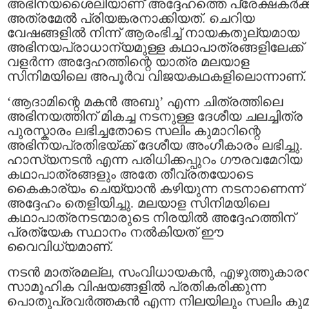
അഭിനയശൈലിയാണ് അദ്ദേഹത്തെ പ്രേക്ഷകർക്ക
അത്രമേൽ പ്രിയങ്കരനാക്കിയത്. ചെറിയ
വേഷങ്ങളിൽ നിന്ന് ആരംഭിച്ച് നായകതുല്യമായ
അഭിനയപ്രാധാന്യമുള്ള കഥാപാത്രങ്ങളിലേക്ക്
വളർന്ന അദ്ദേഹത്തിന്റെ യാത്ര മലയാള
സിനിമയിലെ അപൂർവ വിജയകഥകളിലൊന്നാണ്.
‘ആദാമിന്റെ മകൻ അബു’ എന്ന ചിത്രത്തിലെ
അഭിനയത്തിന് മികച്ച നടനുള്ള ദേശീയ ചലച്ചിത്ര
പുരസ്കാരം ലഭിച്ചതോടെ സലിം കുമാറിന്റെ
അഭിനയപ്രതിഭയ്ക്ക് ദേശീയ അംഗീകാരം ലഭിച്ചു.
ഹാസ്യനടൻ എന്ന പരിധിക്കപ്പുറം ഗൗരവമേറിയ
കഥാപാത്രങ്ങളും അതേ തീവ്രതയോടെ
കൈകാര്യം ചെയ്യാൻ കഴിയുന്ന നടനാണെന്ന്
അദ്ദേഹം തെളിയിച്ചു. മലയാള സിനിമയിലെ
കഥാപാത്രനടന്മാരുടെ നിരയിൽ അദ്ദേഹത്തിന്
പ്രത്യേക സ്ഥാനം നൽകിയത് ഈ
വൈവിധ്യമാണ്.
നടൻ മാത്രമല്ല, സംവിധായകൻ, എഴുത്തുകാര
സാമൂഹിക വിഷയങ്ങളിൽ പ്രതികരിക്കുന്ന
പൊതുപ്രവർത്തകൻ എന്ന നിലയിലും സലിം കു