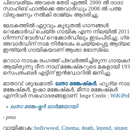
പ്രാവശ്യം അവരെ തേടി എത്തി. 2000 ല്‍ ദാദാ
സാഹിബ് ഫാല്‍ക്കെ അവാര്‍ഡും 2008 ല്‍ പത്മ
വിഭൂഷണും നല്‍കി രാജ്യം ആദരിച്ചു.
ലോകത്തിൽ ഏറ്റവും കൂടുതൽ ഗാനങ്ങൾ
റെക്കോർഡ് ചെയ്ത ഗായിക എന്ന നിലയിൽ 201
ഗിന്നസ് വേൾഡ് റെക്കോർഡിലും ഇടംപിടിച്ചു. ഗ്ര
അവാര്‍ഡിന് നാമ നിര്‍ദേശം ചെയ്യപ്പെട്ട ആദ്യ
ഇന്ത്യന്‍ ഗായികയാണ് ആശാ ഭോസ്‌ലെ.
മറാഠാ നാടക രംഗത്ത് പ്രവർത്തിച്ചിരുന്ന ഗായക
ആയിരുന്നു ദീന നാഥ് മങ്കേഷ്‌കറുടെ മകളായി 193
സെപതംബര്‍ എട്ടിന് ഇന്‍ഡോറിൽ ജനിച്ചു.
മാതാവ്: ശുദ്ധമാതി.
ലതാ മങ്കേഷ്‌കര്‍
, ഹൃദ്യ നാഥ
മങ്കേഷ്‌കര്‍, ഉഷാ മങ്കേഷ്‌കര്‍, മീനാ മങ്കേഷ്‌കര്‍
എന്നിവര്‍ സഹോദരങ്ങളാണ്. Imge Credit :
WiKiPe
ലതാ മങ്കേഷ്കര്‍ ഓര്‍മ്മയായി
-
pma
വായിക്കുക:
bollywood
,
Cinema
,
death
,
legend
,
singer
,