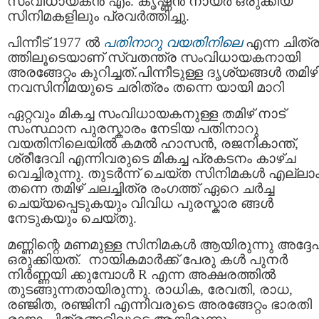
സംവിധായകൻ എം. കൃഷ്ണൻ നായർ ഒരുക്കിയ
സിനിമകളിലും പ്രവർത്തിച്ചു.
പിന്നീട് 1977 ൽ
പതിനാറു വയതിനിലെ
എന്ന ചിത്
ത്തിലൂടെയാണ് സ്വതന്ത്ര സംവിധായകനായി
അരങ്ങേറ്റം കുറിച്ചത്.പിന്നീടുള്ള ദൃശ്യങ്ങൾ തമി
നവസിനിമയുടെ ചരിത്രം തന്നെ യായി മാറി
ഏറ്റവും മികച്ച സംവിധായകനുള്ള തമിഴ്‌ നാട്
സംസ്ഥാന പുരസ്കാരം നേടിയ പതിനാറു
വയതിനിലെയിൽ കമൽ ഹാസൻ, രജനികാന്ത്,
ശ്രീദേവി എന്നിവരുടെ മികച്ച പ്രകടനം കാഴ്ച
വെച്ചിരുന്നു. തുടർന്ന് ചെയ്ത സിനിമകൾ എല്ലാ
തന്നെ തമിഴ് ചലച്ചിത്ര രംഗത്ത് ഏറെ ചർച്ച
ചെയ്യപ്പെടുകയും വിവിധ പുരസ്കാര ങ്ങൾ
നേടുകയും ചെയ്തു.
മണ്ണിന്റെ മണമുള്ള സിനിമകൾ ആയിരുന്നു അദ്ദേ
ഒരുക്കിയത്. നായികമാർക്ക് പേരു കൾ പുനർ
നിർണ്ണയി ക്കുമ്പോൾ R എന്ന അക്ഷരത്തിൽ
തുടങ്ങുന്നതായിരുന്നു. രാധിക, രേവതി, രാധ,
രഞ്ജിത, രഞ്ജിനി എന്നിവരുടെ അരങ്ങേറ്റം ഭാരതി