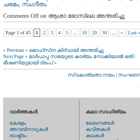
ചരമം
,
സംഗീതം
Comments Off
on ആശാ ഭോസ്‌ലെ അന്തരിച്ചു
Page 1 of 45
1
2
3
4
5
...
10
20
30
...
»
Last 
« Previous
«
മൊഹ്‌സിന കിദ്വായി അന്തരിച്ചു
Next Page »
മാർപാപ്പ സഭയുടെ കാര്യം നോക്കിയാൽ മതി :
ഭീഷണിയുമായി ട്രംപ്
»
സ്വകാര്യതാ നയം
|
സംഘടനാ 
വാര്‍ത്തകള്‍
കലാ സാഹിത്യം
കേരളം
ലേഖനങ്ങള്‍
അറബിനാടുകള്‍
കവിതകള്‍
രാഷ്ട്രം
കഥകള്‍