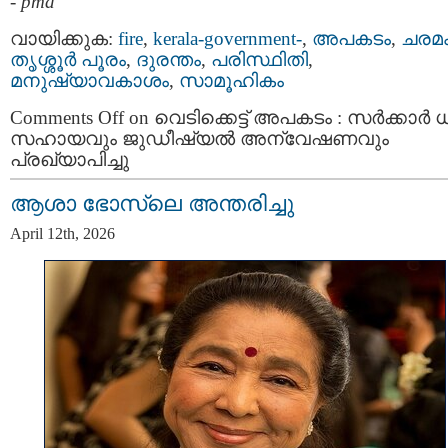
-
pma
വായിക്കുക:
fire
,
kerala-government-
,
അപകടം
,
ചരമ
തൃശ്ശൂര്‍ പൂരം
,
ദുരന്തം
,
പരിസ്ഥിതി
,
മനുഷ്യാവകാശം
,
സാമൂഹികം
Comments Off
on വെടിക്കെട്ട് അപകടം : സർക്കാർ
സഹായവും ജുഡീഷ്യൽ അന്വേഷണവും
പ്രഖ്യാപിച്ചു
ആശാ ഭോസ്‌ലെ അന്തരിച്ചു
April 12th, 2026