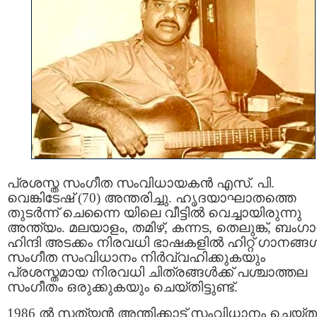
പ്രശസ്ത സംഗീത സംവിധായകന്‍ എസ്. പി.
വെങ്കിടേഷ് (70) അന്തരിച്ചു. ഹൃദയാഘാതത്തെ
തുടർന്ന് ചെന്നൈ യിലെ വീട്ടിൽ വെച്ചായിരുന്നു
അന്ത്യം. മലയാളം, തമിഴ്, കന്നട, തെലുങ്ക്, ബംഗാ
ഹിന്ദി അടക്കം നിരവധി ഭാഷകളിൽ ഹിറ്റ് ഗാനങ്ങൾ
സംഗീത സംവിധാനം നിർവ്വഹിക്കുകയും
പ്രശസ്തമായ നിരവധി ചിത്രങ്ങൾക്ക്‌ പശ്ചാത്തല
സംഗീതം ഒരുക്കുകയും ചെയ്തിട്ടുണ്ട്.
1986 ൽ സത്യന്‍ അന്തിക്കാട് സംവിധാനം ചെയ്ത 