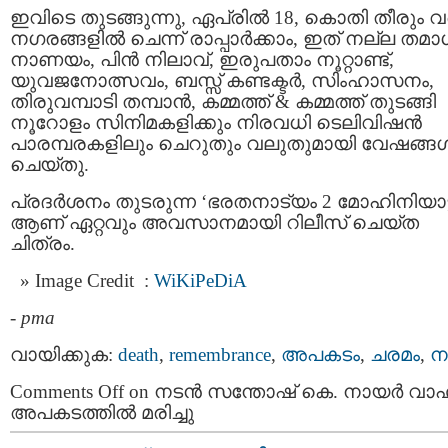
ഇവിടെ തുടങ്ങുന്നു, ഏപ്രിൽ 18, കൊതി തീരും വ
നഗരങ്ങളിൽ ചെന്ന് രാപ്പാർക്കാം, ഇത് നല്ല തമാ
നാണയം, പിൻ നിലാവ്, ഇരുപതാം നൂറ്റാണ്ട്,
യുവജനോത്സവം, ബസ്സ്‌ കണ്ടക്ടർ, സിംഹാസനം,
തിരുവമ്പാടി തമ്പാൻ, കമ്മത്ത് & കമ്മത്ത് തുടങ്ങി
നൂറോളം സിനിമകളിക്കും നിരവധി ടെലിവിഷൻ
പാരമ്പരകളിലും ചെറുതും വലുതുമായി വേഷങ്ങ
ചെയ്തു.
പ്രദര്‍ശനം തുടരുന്ന ‘ഭരതനാട്യം 2 മോഹിനിയാട്
ആണ് ഏറ്റവും അവസാനമായി റിലീസ് ചെയ്ത
ചിത്രം.
Image Credit :
WiKiPeDiA
-
pma
വായിക്കുക:
death
,
remembrance
,
അപകടം
,
ചരമം
,
ന
Comments Off
on നടന്‍ സന്തോഷ് കെ. നായര്‍ വ
അപകടത്തില്‍ മരിച്ചു