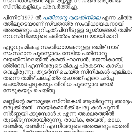
സംവിധായകൻ എം. കൃഷ്ണൻ നായർ ഒരുക്കിയ
സിനിമകളിലും പ്രവർത്തിച്ചു.
പിന്നീട് 1977 ൽ
പതിനാറു വയതിനിലെ
എന്ന ചിത്
ത്തിലൂടെയാണ് സ്വതന്ത്ര സംവിധായകനായി
അരങ്ങേറ്റം കുറിച്ചത്.പിന്നീടുള്ള ദൃശ്യങ്ങൾ തമി
നവസിനിമയുടെ ചരിത്രം തന്നെ യായി മാറി
ഏറ്റവും മികച്ച സംവിധായകനുള്ള തമിഴ്‌ നാട്
സംസ്ഥാന പുരസ്കാരം നേടിയ പതിനാറു
വയതിനിലെയിൽ കമൽ ഹാസൻ, രജനികാന്ത്,
ശ്രീദേവി എന്നിവരുടെ മികച്ച പ്രകടനം കാഴ്ച
വെച്ചിരുന്നു. തുടർന്ന് ചെയ്ത സിനിമകൾ എല്ലാ
തന്നെ തമിഴ് ചലച്ചിത്ര രംഗത്ത് ഏറെ ചർച്ച
ചെയ്യപ്പെടുകയും വിവിധ പുരസ്കാര ങ്ങൾ
നേടുകയും ചെയ്തു.
മണ്ണിന്റെ മണമുള്ള സിനിമകൾ ആയിരുന്നു അദ്ദേ
ഒരുക്കിയത്. നായികമാർക്ക് പേരു കൾ പുനർ
നിർണ്ണയി ക്കുമ്പോൾ R എന്ന അക്ഷരത്തിൽ
തുടങ്ങുന്നതായിരുന്നു. രാധിക, രേവതി, രാധ,
രഞ്ജിത, രഞ്ജിനി എന്നിവരുടെ അരങ്ങേറ്റം ഭാരതി