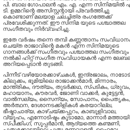
പി. ബാല ഗോപാലന്‍ എം. എ. എന്ന സിനിമയില്‍ 
ടി. ഉമ്മറിന്റെ അസിസ്റ്റന്റായി പ്രവർത്തിച്ചു
കൊണ്ടാണ് മലയാള ചലച്ചിത്ര രംഗത്തേക്ക്
പ്രവേശിക്കുന്നത്. ഈ സിനിമ യുടെ പശ്ചാത്തല
സംഗീതവും നിർവ്വഹിച്ചു.
ഇതേ വർഷം തന്നെ തമ്പി കണ്ണന്താനം സംവിധാന
ചെയ്ത രാജാവിന്റെ മകൻ എന്ന സിനിമയുടെ
ഗാനങ്ങൾക്ക് സംഗീതവും പശ്ചാത്തല സംഗീതവും
നൽകി ഹിറ്റ് സംഗീത സംവിധായകൻ എന്ന ലേബ
അറിയപ്പെടാൻ തുടങ്ങി.
പിന്നീട് വഴിയോരക്കാഴ്ചകൾ, ഇന്ദ്രജാലം, നാടോട
കിലുക്കം, ഭൂമിയിലെ രാജാക്കൻമാർ, മിന്നാരം,
മാന്ത്രികം, ദൗത്യം, തുടർക്കഥ, സ്പടികം, ധ്രുവം
മഹായാനം, കൗരവർ, ജോണി വാക്കർ, കുട്ടേട്ടന്‍,
വാല്‍സല്യം, സൈന്യം, സോപാനം, പൈതൃകം,
അർത്ഥന, ദേശാനടക്കിളികൾ കരയാറില്ല,
ഭീഷ്മാചാര്യ, കാഴ്ചയ്ക്കപ്പുറം, കാബൂളിവാല,
വ്യൂഹം, എന്നോടിഷ്ടം കൂടാമോ, മാന്നാര്‍ മത്തായി
സ്പീക്കിംഗ്, സൂപ്പർമാൻ, ആദ്യത്തെ കണ്മണി,
പുതുക്കോട്ടയിലെ പുതു മണവാളൻ, ഹൈവേ,