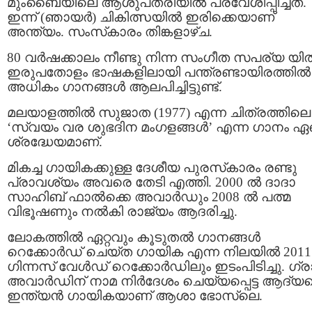
മുംബൈയിലെ ആശുപത്രിയില്‍ പ്രവേശിപ്പിച്ചത്.
ഇന്ന് (ഞായർ) ചികിത്സയിൽ ഇരിക്കെയാണ്
അന്ത്യം. സംസ്‌കാരം തിങ്കളാഴ്ച.
80 വർഷക്കാലം നീണ്ടു നിന്ന സംഗീത സപര്യ യി
ഇരുപതോളം ഭാഷകളിലായി പന്ത്രണ്ടായിരത്തിൽ
അധികം ഗാനങ്ങള്‍ ആലപിച്ചിട്ടുണ്ട്.
മലയാളത്തിൽ സുജാത (1977) എന്ന ചിത്രത്തിലെ
‘സ്വയം വര ശുഭദിന മംഗളങ്ങൾ’ എന്ന ഗാനം ഏ
ശ്രദ്ധേയമാണ്.
മികച്ച ഗായികക്കുള്ള ദേശീയ പുരസ്‌കാരം രണ്ടു
പ്രാവശ്യം അവരെ തേടി എത്തി. 2000 ല്‍ ദാദാ
സാഹിബ് ഫാല്‍ക്കെ അവാര്‍ഡും 2008 ല്‍ പത്മ
വിഭൂഷണും നല്‍കി രാജ്യം ആദരിച്ചു.
ലോകത്തിൽ ഏറ്റവും കൂടുതൽ ഗാനങ്ങൾ
റെക്കോർഡ് ചെയ്ത ഗായിക എന്ന നിലയിൽ 201
ഗിന്നസ് വേൾഡ് റെക്കോർഡിലും ഇടംപിടിച്ചു. ഗ്ര
അവാര്‍ഡിന് നാമ നിര്‍ദേശം ചെയ്യപ്പെട്ട ആദ്യ
ഇന്ത്യന്‍ ഗായികയാണ് ആശാ ഭോസ്‌ലെ.