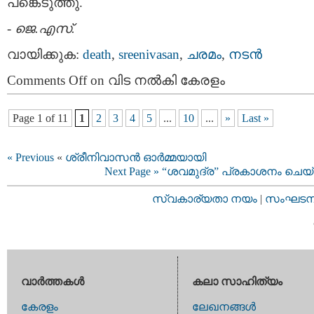
പങ്കെടുത്തു.
-
ജെ.എസ്.
വായിക്കുക:
death
,
sreenivasan
,
ചരമം
,
നടന്‍
Comments Off
on വിട നല്‍കി കേരളം
Page 1 of 11
1
2
3
4
5
...
10
...
»
Last »
« Previous
«
ശ്രീനിവാസന്‍ ഓര്‍മ്മയായി
Next Page »
“ശവമുദ്ര” പ്രകാശനം ചെയ
സ്വകാര്യതാ നയം
|
സംഘടനാ 
വാര്‍ത്തകള്‍
കലാ സാഹിത്യം
കേരളം
ലേഖനങ്ങള്‍