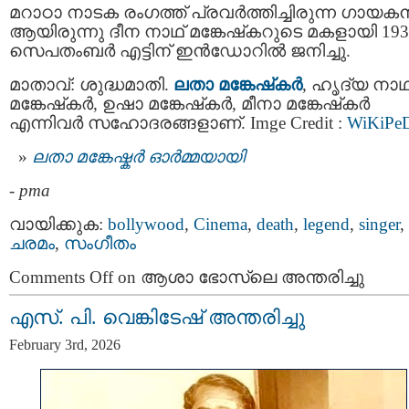
മറാഠാ നാടക രംഗത്ത് പ്രവർത്തിച്ചിരുന്ന ഗായക
ആയിരുന്നു ദീന നാഥ് മങ്കേഷ്‌കറുടെ മകളായി 193
സെപതംബര്‍ എട്ടിന് ഇന്‍ഡോറിൽ ജനിച്ചു.
മാതാവ്: ശുദ്ധമാതി.
ലതാ മങ്കേഷ്‌കര്‍
, ഹൃദ്യ നാഥ
മങ്കേഷ്‌കര്‍, ഉഷാ മങ്കേഷ്‌കര്‍, മീനാ മങ്കേഷ്‌കര്‍
എന്നിവര്‍ സഹോദരങ്ങളാണ്. Imge Credit :
WiKiPe
ലതാ മങ്കേഷ്കര്‍ ഓര്‍മ്മയായി
-
pma
വായിക്കുക:
bollywood
,
Cinema
,
death
,
legend
,
singer
,
ചരമം
,
സംഗീതം
Comments Off
on ആശാ ഭോസ്‌ലെ അന്തരിച്ചു
എസ്. പി. വെങ്കിടേഷ് അന്തരിച്ചു
February 3rd, 2026