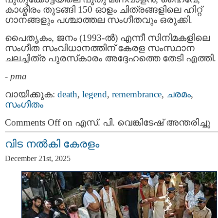
കാശ്മീരം തുടങ്ങി 150 ഓളം ചിത്രങ്ങളിലെ ഹിറ്റ്
ഗാനങ്ങളും പശ്ചാത്തല സംഗീതവും ഒരുക്കി.
പൈതൃകം, ജനം (1993-ൽ) എന്നീ സിനിമകളിലെ
സംഗീത സംവിധാനത്തിന് കേരള സംസ്ഥാന
ചലച്ചിത്ര പുരസ്‌കാരം അദ്ദേഹത്തെ തേടി എത്തി.
-
pma
വായിക്കുക:
death
,
legend
,
remembrance
,
ചരമം
,
സംഗീതം
Comments Off
on എസ്. പി. വെങ്കിടേഷ് അന്തരിച്ചു
വിട നല്‍കി കേരളം
December 21st, 2025