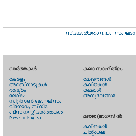
സ്വകാര്യതാ നയം
|
സംഘടനാ 
വാര്‍ത്തകള്‍
കലാ സാഹിത്യം
കേരളം
ലേഖനങ്ങള്‍
അറബിനാടുകള്‍
കവിതകള്‍
രാഷ്ട്രം
കഥകള്‍
ലോകം
അനുഭവങ്ങള്‍
സിറ്റിസണ്‍ ജേണലിസം
വിനോദം, സിനിമ
ബിസിനസ്സ് വാര്‍ത്തകള്‍
മഞ്ഞ (മാഗസിന്‍)
News in English
കവിതകള്‍
ചിത്രകല