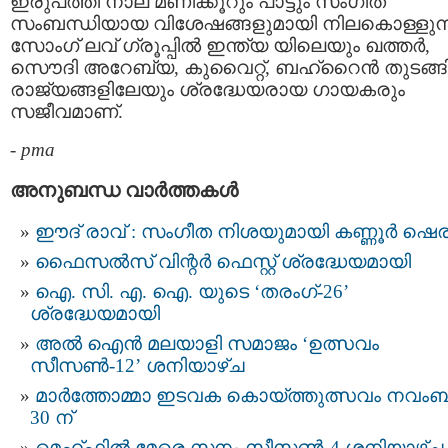
ഇരുപത്തി നാല് മണിക്കൂറും പാട്ടും സംഗീത
സംബന്ധിയായ വിശേഷങ്ങളുമായി നിലകൊള്ളുന്
സോംഗ് ലവ് ഗ്രൂപ്പില്‍ ഇന്ത്യ യിലെയും ഖത്തര്‍,
സൌദി അറേബ്യ, കുവൈറ്റ്‌, ബഹ്‌റൈന്‍ തുടങ്
രാജ്യങ്ങളിലേയും ശ്രദ്ധേയരായ ഗായകരും
സജീവമാണ്.
-
pma
അനുബന്ധ വാര്‍ത്തകള്‍
ഈദ് രാവ് : സംഗീത നിശയുമായി കണ്ണൂർ ഷെര
ഫൈസൽസ് വിന്റർ ഫെസ്റ്റ് ശ്രദ്ധേയമായി
ഐ. സി. എ. ഐ. യുടെ ‘തരംഗ്-26’
ശ്രദ്ധേയമായി
അൽ ഐൻ മലയാളി സമാജം ‘ഉത്സവം
സീസൺ-12’ ശനിയാഴ്ച
മാർത്തോമ്മാ ഇടവക കൊയ്ത്തുത്സവം നവം
30 ന്
മെഹ്ഫിൽ മേരെ സനം സീസൺ-4 ശനിയാഴ്ച