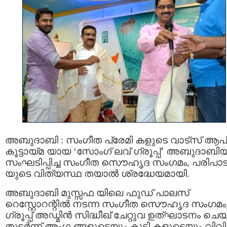
അബുദാബി : സംഗീത പ്രേമി കളുടെ വാട്സ് ആപ്
കൂട്ടായ്മ യായ ‘സോംഗ് ലവ് ഗ്രൂപ്പ്’ അബുദാബിയി
സംഘടിപ്പിച്ച സംഗീത സൌഹൃദ സംഗമം, പരിപാട
യുടെ വിത്യസ്ഥ തയാല്‍ ശ്രദ്ധേയമായി.
അബുദാബി മുസ്സഫ യിലെ ഫുഡ്‌ പാലസ്
റെസ്റ്റോറന്റിൽ നടന്ന സംഗീത സൌഹൃദ സംഗമം
ഗ്രൂപ്പ് അഡ്മിന്‍ സിദ്ധീഖ് ചേറ്റുവ ഉത്ഘാടനം ചെയ
തുടര്‍ന്ന് അംഗ ങ്ങളുടെയും കുട്ടി കളുടെയും വിവ