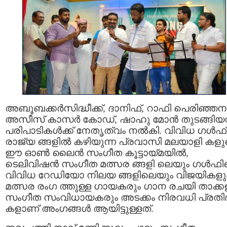
അബൂബക്കര്‍സിദ്ധീക്ക്, ദാനിഫ്, റാഫി പെരിഞ്ഞന
അസീസ്‌ കാസര്‍ കോഡ്, ഷാഹു മോന്‍ തുടങ്ങിയവ
പരിപാടികള്‍ക്ക് നേതൃത്വം നല്‍കി. വിവിധ ഗള്‍ഫ്
രാജ്യ ങ്ങളില്‍ കഴിയുന്ന പ്രവാസി മലയാളി കളു
ഈ ഓണ്‍ ലൈന്‍ സംഗീത കൂട്ടായ്മയില്‍,
ടെലിവിഷന്‍ സംഗീത മത്സര ങ്ങളി ലെയും ഗള്‍ഫ
വിവിധ റേഡിയോ നിലയ ങ്ങളിലെയും വിജയികളു
മത്സര രംഗ ത്തുള്ള ഗായകരും ഗാന രചയി താക്ക
സംഗീത സംവിധായകരും അടക്കം നിരവധി പ്രതി
കളാണ് അംഗങ്ങള്‍ ആയിട്ടുള്ളത്.