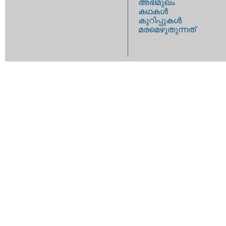
അഭിമുഖം
കഥകള്‍
കുറിപ്പുകള്‍
മരമെഴുതുന്നത്