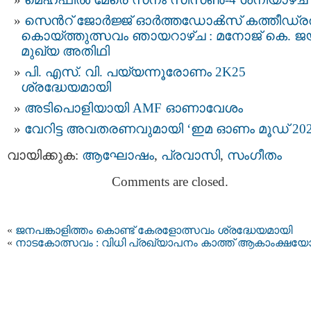
സെന്‍റ് ജോർജ്ജ് ഓർത്തഡോൿസ്‌ കത്തീഡ്
കൊയ്ത്തുത്സവം ഞായറാഴ്ച : മനോജ് കെ. 
മുഖ്യ അതിഥി
പി. എസ്. വി. പയ്യന്നൂരോണം 2K25
ശ്രദ്ധേയമായി
അടിപൊളിയായി AMF ഓണാവേശം
വേറിട്ട അവതരണവുമായി ‘ഇമ ഓണം മൂഡ് 202
വായിക്കുക:
ആഘോഷം
,
പ്രവാസി
,
സംഗീതം
Comments are closed.
«
ജനപങ്കാളിത്തം കൊണ്ട് കേരളോത്സവം ശ്രദ്ധേയമായി
«
നാടകോത്സവം : വിധി പ്രഖ്യാപനം കാത്ത് ആകാംക്ഷയ