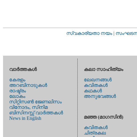
സ്വകാര്യതാ നയം
|
സംഘടനാ 
വാര്‍ത്തകള്‍
കലാ സാഹിത്യം
കേരളം
ലേഖനങ്ങള്‍
അറബിനാടുകള്‍
കവിതകള്‍
രാഷ്ട്രം
കഥകള്‍
ലോകം
അനുഭവങ്ങള്‍
സിറ്റിസണ്‍ ജേണലിസം
വിനോദം, സിനിമ
ബിസിനസ്സ് വാര്‍ത്തകള്‍
മഞ്ഞ (മാഗസിന്‍)
News in English
കവിതകള്‍
ചിത്രകല