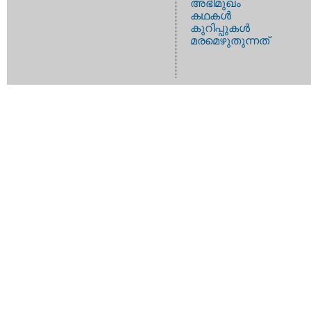
അഭിമുഖം
കഥകള്‍
കുറിപ്പുകള്‍
മരമെഴുതുന്നത്