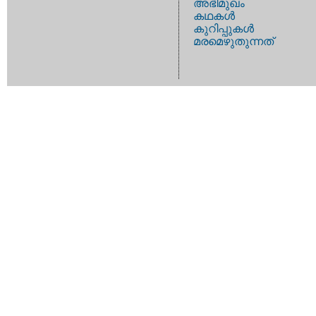
അഭിമുഖം
കഥകള്‍
കുറിപ്പുകള്‍
മരമെഴുതുന്നത്