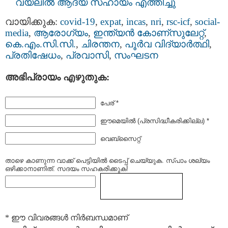
വയലിൽ ആദ്യ സഹായം എത്തിച്ചു
വായിക്കുക:
covid-19
,
expat
,
incas
,
nri
,
rsc-icf
,
social-
media
,
ആരോഗ്യം
,
ഇന്ത്യന്‍ കോണ്സുലേറ്റ്
,
കെ.എം.സി.സി.
,
ചിരന്തന
,
പൂര്‍വ വിദ്യാര്‍ത്ഥി
,
പ്രതിഷേധം
,
പ്രവാസി
,
സംഘടന
അഭിപ്രായം എഴുതുക:
പേര് *
ഈമെയില്‍ (പ്രസിദ്ധീകരിക്കില്ല) *
വെബ്സൈറ്റ്
താഴെ കാണുന്ന വാക്ക് പെട്ടിയില്‍ ടൈപ്പ്‌ ചെയ്യുക. സ്പാം ശല്യം
ഒഴിക്കാനാണിത്. സദയം സഹകരിക്കുക!
* ഈ വിവരങ്ങള്‍ നിര്‍ബന്ധമാണ്