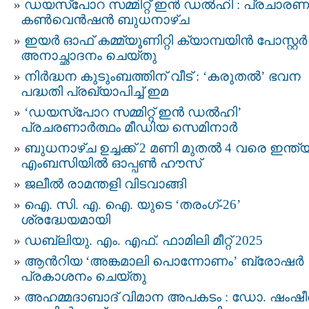
ഡയസ്പോറ സമ്മിറ്റ് ഇൻ ഡൽഹി : പ്രചാരണ
കൺവെൻഷൻ ബുധനാഴ്ച
ഇയർ ഓഫ് കമ്മ്യൂണിറ്റി ക്യാമ്പയിൻ പോസ്റ്റർ
അനാച്ഛാദനം ചെയ്തു
നിർദ്ധന കുടുംബത്തിന് വീട് : ‘കരുതൽ’ ഭവന
പദ്ധതി പ്രഖ്യാപിച്ച് ഇമ
‘ഡയസ്പോറ സമ്മിറ്റ് ഇൻ ഡൽഹി’
പ്രചരണാർത്ഥം മീഡിയ സെമിനാർ
ബുധനാഴ്ച ഉച്ചക്ക് 2 മണി മുതൽ 4 വരെ ഇന്ത
എംബസിയിൽ ഓപ്പൺ ഹൗസ്
ജലീൽ രാമന്തളി വിടവാങ്ങി
ഐ. സി. എ. ഐ. യുടെ ‘തരംഗ്-26’
ശ്രദ്ധേയമായി
ഡബ്ലിയു. എം. എഫ്. ഫാമിലി മീറ്റ് 2025
ആൻറിയ ‘അങ്കമാലി പൊന്നോണം’ ബ്രോഷർ
പ്രകാശനം ചെയ്തു
അഹമ്മദാബാദ് വിമാന അപകടം : ഡോ. ഷംഷീ