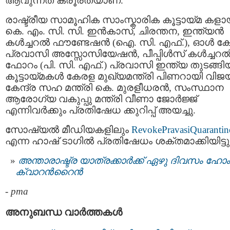
ആവുന്നത് ക്രൂരതയാണ്.
രാഷ്ട്രീയ സാമൂഹിക സാംസ്കാരിക കൂട്ടായ്മ കള
കെ. എം. സി. സി. ഇന്‍കാസ്, ചിരന്തന, ഇന്ത്യന്‍
കള്‍ച്ചറല്‍ ഫൗണ്ടേഷന്‍ (ഐ. സി. എഫ്.), ഓൾ ക
പ്രവാസി അസ്സോസിയേഷൻ, പീപ്പിൾസ് കൾച്ചറ
ഫോറം (പി. സി. എഫ്.) പ്രവാസി ഇന്ത്യ തുടങ്ങി
കൂട്ടായ്മകള്‍ കേരള മുഖ്യമന്ത്രി പിണറായി വിജയ
കേന്ദ്ര സഹ മന്ത്രി കെ. മുരളീധരന്‍, സംസ്ഥാന
ആരോഗ്യ വകുപ്പു മന്ത്രി വീണാ ജോര്‍ജ്ജ്
എന്നിവര്‍ക്കും പ്രതിഷേധ ക്കുറിപ്പ് അയച്ചു.
സോഷ്യല്‍ മീഡിയകളിലും
RevokePravasiQuarantin
എന്ന ഹാഷ് ടാഗില്‍ പ്രതിഷേധം ശക്തമാക്കിയിട്ടുണ
അന്താരാഷ്ട്ര യാത്രക്കാർക്ക് ഏഴു ദിവസം ഹോം
ക്വാറന്‍റൈന്‍
-
pma
അനുബന്ധ വാര്‍ത്തകള്‍