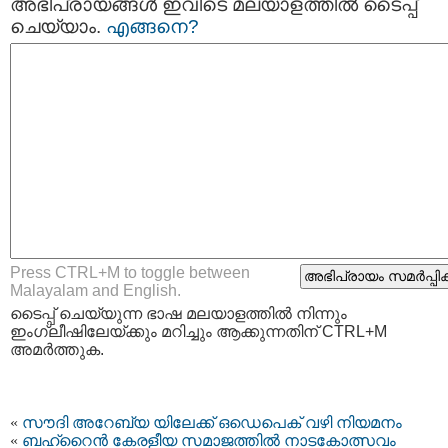
അഭിപ്രായങ്ങള്‍ ഇവിടെ മലയാളത്തില്‍ ടൈപ്പ്
ചെയ്യാം.
എങ്ങനെ?
Press CTRL+M to toggle between
Malayalam and English.
ടൈപ്പ്‌ ചെയ്യുന്ന ഭാഷ മലയാളത്തില്‍ നിന്നും
ഇംഗ്ലീഷിലേയ്ക്കും മറിച്ചും ആക്കുന്നതിന് CTRL+M
അമര്‍ത്തുക.
«
സൗദി അറേബ്യ യിലേക്ക് ഒഡെപെക് വഴി നിയമനം
«
ബഹ്റൈന്‍ കേരളീയ സമാജത്തില്‍ നാടകോത്സവം