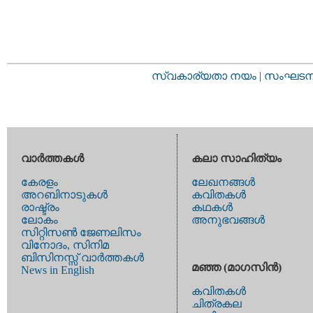
സ്വകാര്യതാ നയം
|
സംഘടനാ 
വാര്‍ത്തകള്‍
കലാ സാഹിത്യം
കേരളം
ലേഖനങ്ങള്‍
അറബിനാടുകള്‍
കവിതകള്‍
രാഷ്ട്രം
കഥകള്‍
ലോകം
അനുഭവങ്ങള്‍
സിറ്റിസണ്‍ ജേണലിസം
വിനോദം, സിനിമ
ബിസിനസ്സ് വാര്‍ത്തകള്‍
മഞ്ഞ (മാഗസിന്‍)
News in English
കവിതകള്‍
ചിത്രകല