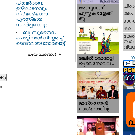
പ്രവർത്തന
പ്ര
അബുദാബി
ഉദ്ഘാടനവും
പുസ്തക മേളക്ക്
അപ
വിദ്യാഭ്യാസ
തു...
പുരസ്‌കാര
abu-d
സമർപ്പണവും
കല
ബൂ-സുനൈദ :
കേര
പെരുന്നാൾ നിസ്കരിച്ച്
സാംസ
വൈറലായ റോബോട്ട്
വ്യക
ജലീല്‍ രാമന്തളി
Y
യുടെ നോവല...
ം
മാധ്യമങ്ങള്‍
സത്യ ത്തിന്റ...