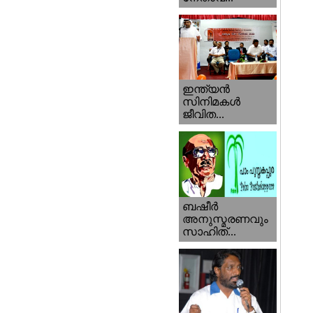
ഇന്ത്യന്‍
സിനിമകള്‍
ജീവിത...
ബഷീര്‍
അനുസ്മരണവും
സാഹിത്...