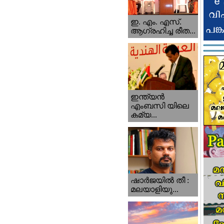
ഇ. എം. എസ്.
ആഗ്രഹിച്ച രീത...
ഇന്ത്യന്‍
എംബസി യിലെ
കമ്യ...
ഷാര്‍ജയില്‍ തീ :
മലയാളിയു...