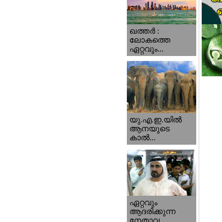
ഖത്തര്‍ :
ലോകത്തെ
ഏറ്റവും...
യു.എ.ഇ.യില്‍
ആനയുടെ
കാല്‍...
ഏറ്റവും
ആദരിക്കുന്ന
നേതാവ...