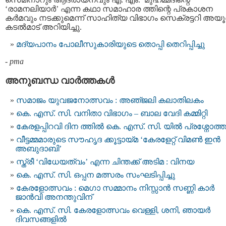
‘രാമനലിയാര്‍’ എന്ന കഥാ സമാഹാര ത്തിന്റെ പ്രകാശന
കര്‍മവും നടക്കുമെന്ന് സാഹിത്യ വിഭാഗം സെക്രട്ടറി അയൂ
കടല്‍മാട് അറിയിച്ചു.
മദ്യപാനം പോലീസുകാരിയുടെ തൊപ്പി തെറിപ്പിച്ചു
-
pma
അനുബന്ധ വാര്‍ത്തകള്‍
സമാജം യുവജനോത്സവം : അഞ്‌ജലി കലാതിലകം
കെ. എസ്. സി. വനിതാ വിഭാഗം – ബാല വേദി കമ്മിറ്റി
കേരളപ്പിറവി ദിന ത്തില്‍ കെ. എസ്. സി. യില്‍ പ്രശ്നോത്ത
വീട്ടമ്മമാരുടെ സൗഹൃദ ക്കൂട്ടായ്മ ‘കേരളേറ്റ് വിമൺ ഇൻ
അബുദാബി’
സ്ത്രീ ‘വിധേയത്വം’ എന്ന ചിന്തക്ക് അടിമ : വിനയ
കെ. എസ്. സി. ഒപ്പന മത്സരം സംഘടിപ്പിച്ചു
കേരളോത്സവം : മെഗാ സമ്മാനം നിസ്സാൻ സണ്ണി കാർ
ജാൻവി അനന്തുവിന്
കെ. എസ്. സി. കേരളോത്സവം വെള്ളി, ശനി, ഞായർ
ദിവസങ്ങളിൽ