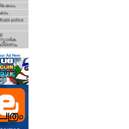
തിഷേധം
കടം
habi-police
ള
്കാരിക
്തിത്വം
our Ad Here