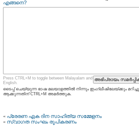
എങ്ങനെ?
Press CTRL+M to toggle between Malayalam and
English.
ടൈപ്പ്‌ ചെയ്യുന്ന ഭാഷ മലയാളത്തില്‍ നിന്നും ഇംഗ്ലീഷിലേയ്ക്കും മറിച്ചു
ആക്കുന്നതിന് CTRL+M അമര്‍ത്തുക.
«
പ്രേരണ ഏക ദിന സാഹിത്യ സമ്മേളനം
«
സ്വാഗത സംഘം രൂപികരണം