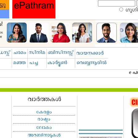
ഗൂഗിള