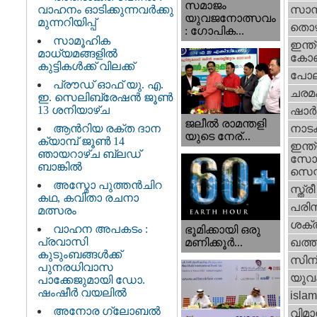
സമാജം
വാഹനം ഓടിക്കുന്നവർക്കു
സാമ്
യുവജനോത്സവം
മുന്നറിയിപ്പ്
തൊഴ
: ഗോപിക...
സാമൂഹിക
ഇന്ത്
മാധ്യമങ്ങളിൽ
കോണ്
കുട്ടികൾക്ക് വിലക്ക്
പോല
പ്രൗഡ് ഓഫ് യു. എ.
ചരമ
ഇ. സെലിബ്രേഷൻ ജൂൺ
13 ശനിയാഴ്ച
ഷാര്
ജലീല്‍ രാമന്തളി
ആൻറിയ രക്ത ദാന
നാട
യുടെ നേര്...
ക്യാമ്പ് ജൂൺ 14
ഇന്ത്
ഞായറാഴ്ച ബ്ലഡ്
സോഷ
ബാങ്കിൽ
സെന്റ
അസ്മോ പുത്തൻചിറ
സ്ത്രീ
കഥ, കവിതാ രചനാ
പരിസ
മത്സരം
ശക്തി
വാഹന അപകടം :
ഭൂമിക്കായി ഒരു
പ്രവാസി
മണിക്കൂര്‍...
ഖത്തര
കുടുംബങ്ങൾക്ക്
സിന
പുനരധിവാസ
യുവ
പാക്കേജുമായി ഡോ.
ഷംഷീർ വയലിൽ
islam
അനോര ഗ്ലോബൽ
വിമാ