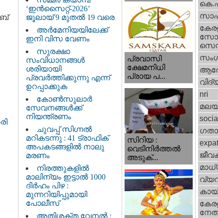
കെ.
‘ഇൻസൈറ്റ്-2026’
സാഹ
ബ്
ജൂലായ് 9 മുതൽ 19 വരെ
കേര
അർമേനിയയിലേക്ക്
സോഷ
ഇനി വിസ വേണം
സെന്റ
സുരക്ഷാ
സംഗ
പ്രവാസി
സംവിധാനങ്ങൾ
ക്ഷേമനിധി
ശരിയായി
ആര
പ്രായ പ...
പ്രവർത്തിക്കുന്നു എന്ന്
വിദ്
ഉറപ്പാക്കുക
nri
കോൺസുലാർ
മലയ
സേവനങ്ങൾക്ക്
നിയന്ത്രണം
socia
രി
ചുവപ്പ് സിഗ്നൽ
ഗതാ
മറികടന്നു : 41 ട്രാഫിക്
സിറിയ :
expa
അപകടങ്ങളിൽ നാലു
വെടിനിർത്തൽ
ജീവ
മരണം
അടുക്...
മാധ്
നിരത്തുകളിൽ
മാലിന്യം ഇട്ടാൽ 1000
വ്യ
ദിർഹം പിഴ :
കായ
മുന്നറിയിപ്പുമായി
പോലീസ്
കേരള
നേതാ
അതിശക്ത വേനൽ :