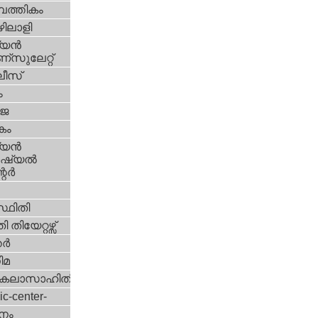
പത്തികം
ിലാളി
യന്‍
സുലേറ്റ്
ീസ്
ം
‍ജ
കം
യന്‍
്യല്‍
ര്‍
്ഥിതി
 തിയേറ്റഴ്സ്
്‍
ിമ
കലാസാഹിതി
ic-center-
നം