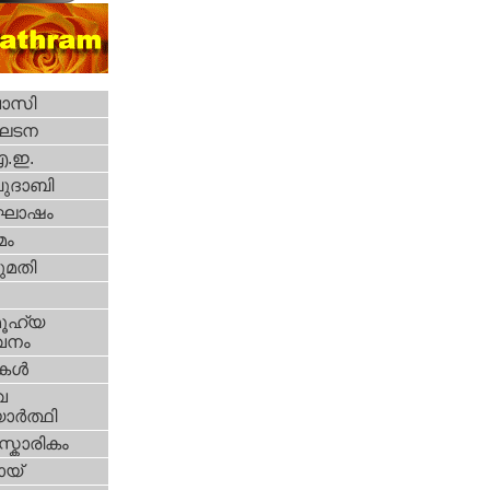
വാസി
ഘടന
എ.ഇ.
ദാബി
ോഷം
മം
മതി
ൂഹ്യ
വനം
ികള്‍
വ
ാര്‍ത്ഥി
്കാരികം
യ്‌