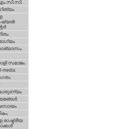
എം.സി.സി.
ിത്യം
ള
്യല്‍
ര്‍
ീതം
ോഗ്യം
യാഭ്യാസം
ാളി സമാജം
l-media
ഗതം
t
കാരുണ്യം
യമങ്ങള്‍
വസായം
ികം
 രാഷ്ട്രീയ
ക്കള്‍