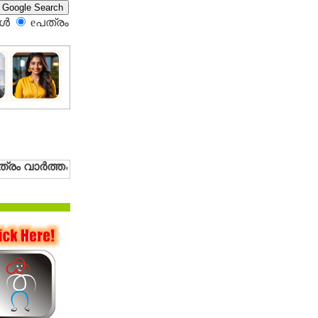
്‍
eപത്രം‍