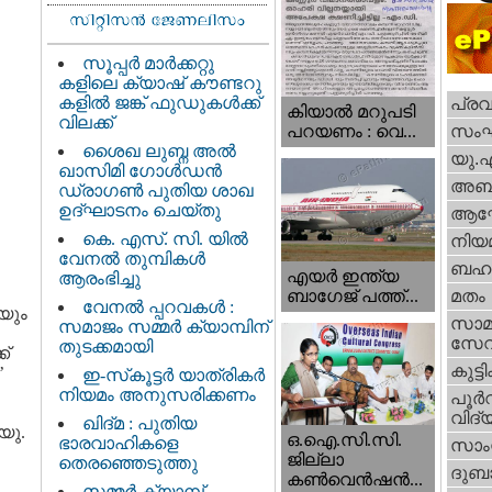
സൂപ്പർ മാർക്കറ്റു
കളിലെ ക്യാഷ് കൗണ്ടറു
കളിൽ ജങ്ക് ഫുഡുകൾക്ക്
പ്ര
കിയാല്‍ മറുപടി
വിലക്ക്
സം
പറയണം : വെ...
ശൈഖ ലുബ്ന അൽ
യു.
ഖാസിമി ഗോൾഡൻ
അബു
ഡ്രാഗൺ പുതിയ ശാഖ
ഉദ്ഘാടനം ചെയ്തു
ആഘ
കെ. എസ്. സി. യിൽ
നിയ
വേനൽ തുമ്പികൾ
ബഹു
എയര്‍ ഇന്ത്യ
ആരംഭിച്ചു
ബാഗേജ് പത്ത്...
മതം
വേനൽ പ്പറവകൾ :
യും
സാമ
സമാജം സമ്മർ ക്യാമ്പിന്
സേ
തുടക്കമായി
ക്
കുട്ട
’
ഇ-സ്‌കൂട്ടർ യാത്രികർ
നിയമം അനുസരിക്കണം
പൂര്‍
വിദ്യ
ഖിദ്മ : പുതിയ
യു.
ഒ.ഐ.സി.സി.
ഭാരവാഹികളെ
സാംസ
ജില്ലാ
തെരഞ്ഞെടുത്തു
ദുബാ
കൺവെൻഷൻ...
സമ്മർ ക്യാമ്പ്