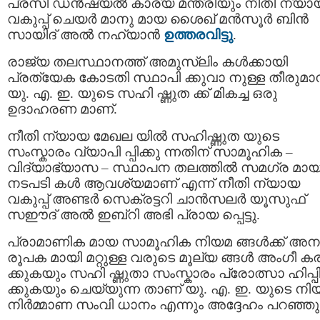
പ്രസി ഡന്‍ഷ്യല്‍ കാര്യ മന്ത്രിയും നീതി ന്യാ
വകുപ്പ് ചെയര്‍ മാനു മായ ശൈഖ് മന്‍സൂര്‍ ബിന്‍
സായിദ് അല്‍ നഹ്യാന്‍
ഉത്തരവിട്ടു
.
രാജ്യ തലസ്ഥാനത്ത് അമുസ്ലിം കള്‍ക്കായി
പ്രത്യേക കോടതി സ്ഥാപി ക്കുവാ നുള്ള തീരുമാ
യു. എ. ഇ. യുടെ സഹി ഷ്ണുത ക്ക് മികച്ച ഒരു
ഉദാഹരണ മാണ്.
നീതി ന്യായ മേഖല യില്‍ സഹിഷ്ണുത യുടെ
സംസ്കാരം വ്യാപി പ്പിക്കു ന്നതിന് സാമൂഹിക –
വിദ്യാഭ്യാസ – സ്ഥാപന തലത്തില്‍ സമഗ്ര മാ
നടപടി കള്‍ ആവശ്യമാണ് എന്ന് നീതി ന്യായ
വകുപ്പ് അണ്ടര്‍ സെക്രട്ടറി ചാന്‍സലര്‍ യൂസുഫ്
സഈദ് അല്‍ ഇബ്റി അഭി പ്രായ പ്പെട്ടു.
പ്രാമാണിക മായ സാമൂഹിക നിയമ ങ്ങള്‍ക്ക് അന
രൂപക മായി മറ്റുള്ള വരുടെ മൂല്യ ങ്ങള്‍ അംഗീ കര
ക്കുകയും സഹി ഷ്ണുതാ സംസ്കാരം പ്രോത്സാ ഹിപ്പ
ക്കുകയും ചെയ്യുന്ന താണ് യു. എ. ഇ. യുടെ നി
നിര്‍മ്മാണ സംവി ധാനം എന്നും അദ്ദേഹം പറഞ്ഞു