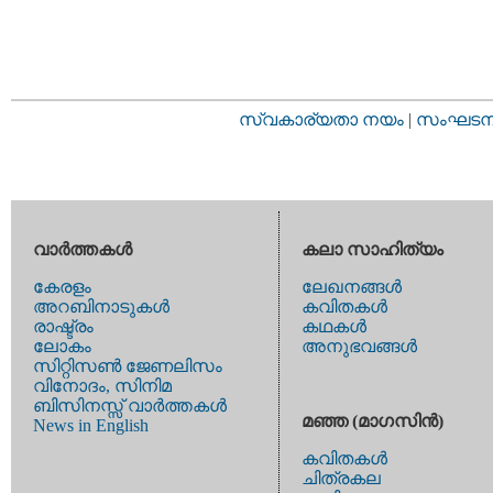
സ്വകാര്യതാ നയം
|
സംഘടനാ 
വാര്‍ത്തകള്‍
കലാ സാഹിത്യം
കേരളം
ലേഖനങ്ങള്‍
അറബിനാടുകള്‍
കവിതകള്‍
രാഷ്ട്രം
കഥകള്‍
ലോകം
അനുഭവങ്ങള്‍
സിറ്റിസണ്‍ ജേണലിസം
വിനോദം, സിനിമ
ബിസിനസ്സ് വാര്‍ത്തകള്‍
മഞ്ഞ (മാഗസിന്‍)
News in English
കവിതകള്‍
ചിത്രകല