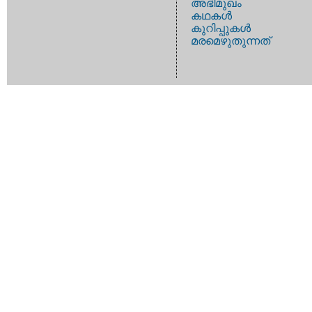
അഭിമുഖം
കഥകള്‍
കുറിപ്പുകള്‍
മരമെഴുതുന്നത്