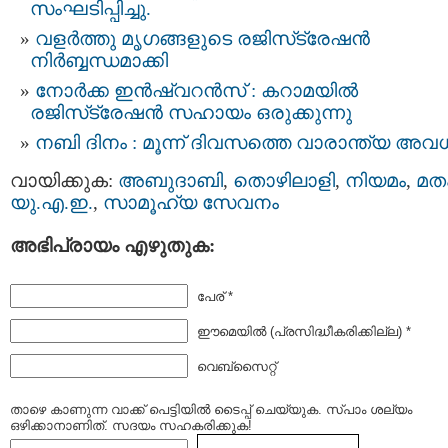
സംഘടിപ്പിച്ചു.
വളർത്തു മൃഗങ്ങളുടെ രജിസ്​ട്രേഷൻ
നിർബ്ബന്ധമാക്കി
നോർക്ക ഇൻഷ്വറൻസ് : കറാമയിൽ
രജിസ്‌ട്രേഷൻ സഹായം ഒരുക്കുന്നു
നബി ദിനം : മൂന്ന് ദിവസത്തെ വാരാന്ത്യ അവ
വായിക്കുക:
അബുദാബി
,
തൊഴിലാളി
,
നിയമം
,
മത
യു.എ.ഇ.
,
സാമൂഹ്യ സേവനം
അഭിപ്രായം എഴുതുക:
പേര് *
ഈമെയില്‍ (പ്രസിദ്ധീകരിക്കില്ല) *
വെബ്സൈറ്റ്
താഴെ കാണുന്ന വാക്ക് പെട്ടിയില്‍ ടൈപ്പ്‌ ചെയ്യുക. സ്പാം ശല്യം
ഒഴിക്കാനാണിത്. സദയം സഹകരിക്കുക!