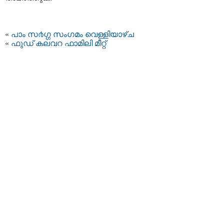
«
പാം സ൪ഗ്ഗ സംഗമം വെള്ളിയാഴ്ച
«
ഫുഡ് കലവറ ഫാമിലി മീറ്റ്