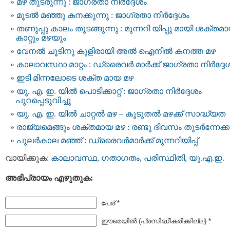
മഴ തുടരുന്നു : ജാഗ്രതാ നിർദ്ദേശം
മൂടല്‍ മഞ്ഞു കനക്കുന്നു : ജാഗ്രതാ നിര്‍ദ്ദേശം
തണുപ്പു കാലം തുടങ്ങുന്നു : മുന്നറി യിപ്പു മായി ശക്തമ
കാറ്റും മഴയും
വേനല്‍ ചൂടിനു കുളിരായി അല്‍ ഐനില്‍ കനത്ത മഴ
കാലാവസ്ഥാ മാറ്റം : ഡ്രൈവര്‍ മാര്‍ക്ക് ജാഗ്രതാ നിര്‍ദ്ദേ
ഇടി മിന്നലോടെ ശക്ത മായ മഴ
യു. എ. ഇ. യില്‍ പൊടിക്കാറ്റ് : ജാഗ്രതാ നിര്‍ദ്ദേശം
പുറപ്പെടുവിച്ചു
യു. എ. ഇ. യിൽ ചാറ്റല്‍ മഴ – കൂടുതൽ മഴക്ക് സാദ്ധ്യത
രാജ്യമെങ്ങും ശക്തമായ മഴ : രണ്ടു ദിവസം തുടര്‍ന്നേക്ക
പുലര്‍കാല മഞ്ഞ് : ഡ്രൈവർമാർക്ക് മുന്നറിയിപ്പ്
വായിക്കുക:
കാലാവസ്ഥ
,
ഗതാഗതം
,
പരിസ്ഥിതി
,
യു.എ.ഇ.
അഭിപ്രായം എഴുതുക:
പേര് *
ഈമെയില്‍ (പ്രസിദ്ധീകരിക്കില്ല) *