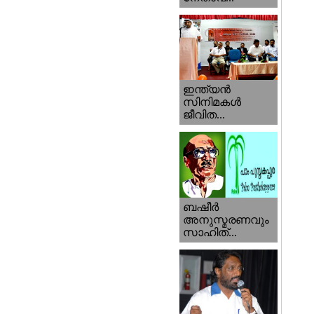
ഇന്ത്യന്‍
സിനിമകള്‍
ജീവിത...
ബഷീര്‍
അനുസ്മരണവും
സാഹിത്...