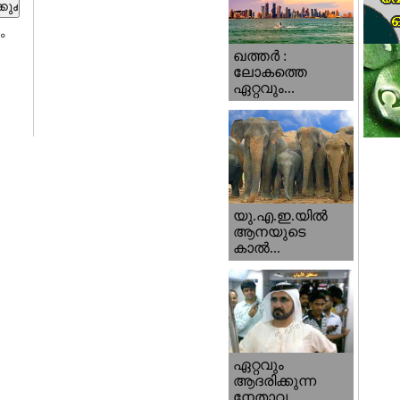
ം
ഖത്തര്‍ :
ലോകത്തെ
ഏറ്റവും...
യു.എ.ഇ.യില്‍
ആനയുടെ
കാല്‍...
ഏറ്റവും
ആദരിക്കുന്ന
നേതാവ...