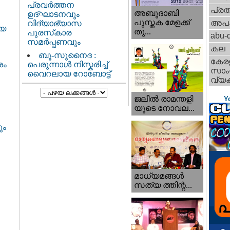
പ്രവർത്തന
പ്ര
അബുദാബി
ഉദ്ഘാടനവും
പുസ്തക മേളക്ക്
അപ
വിദ്യാഭ്യാസ
ായ
തു...
പുരസ്‌കാര
abu-d
സമർപ്പണവും
കല
ബൂ-സുനൈദ :
കേര
പെരുന്നാൾ നിസ്കരിച്ച്
ശം
സാംസ
വൈറലായ റോബോട്ട്
വ്യക
ജലീല്‍ രാമന്തളി
Y
യുടെ നോവല...
ും
മാധ്യമങ്ങള്‍
സത്യ ത്തിന്റ...