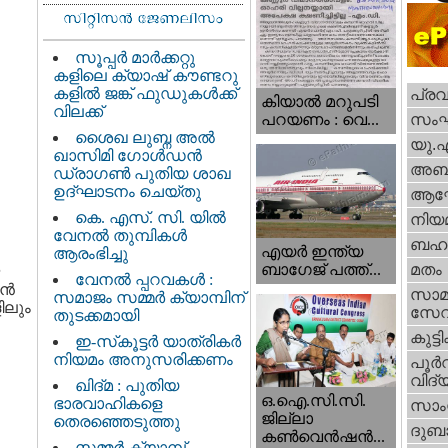
സൂപ്പർ മാർക്കറ്റു
കളിലെ ക്യാഷ് കൗണ്ടറു
കളിൽ ജങ്ക് ഫുഡുകൾക്ക്
പ്ര
കിയാല്‍ മറുപടി
വിലക്ക്
സം
പറയണം : വെ...
ശൈഖ ലുബ്ന അൽ
യു.
ഖാസിമി ഗോൾഡൻ
അബു
ഡ്രാഗൺ പുതിയ ശാഖ
ഉദ്ഘാടനം ചെയ്തു
ആഘ
കെ. എസ്. സി. യിൽ
നിയ
വേനൽ തുമ്പികൾ
ബഹു
എയര്‍ ഇന്ത്യ
ആരംഭിച്ചു
ബാഗേജ് പത്ത്...
മതം
വേനൽ പ്പറവകൾ :
ാൻ
സാമ
സമാജം സമ്മർ ക്യാമ്പിന്
ിലും
സേ
തുടക്കമായി
കുട്ട
ഇ-സ്‌കൂട്ടർ യാത്രികർ
നിയമം അനുസരിക്കണം
പൂര്‍
വിദ്യ
ഖിദ്മ : പുതിയ
ഒ.ഐ.സി.സി.
ഭാരവാഹികളെ
സാംസ
ജില്ലാ
തെരഞ്ഞെടുത്തു
ദുബാ
കൺവെൻഷൻ...
.
സമ്മർ ക്യാമ്പ്