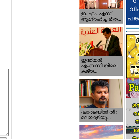
ഇ. എം. എസ്.
ആഗ്രഹിച്ച രീത...
ഇന്ത്യന്‍
എംബസി യിലെ
കമ്യ...
ഷാര്‍ജയില്‍ തീ :
മലയാളിയു...