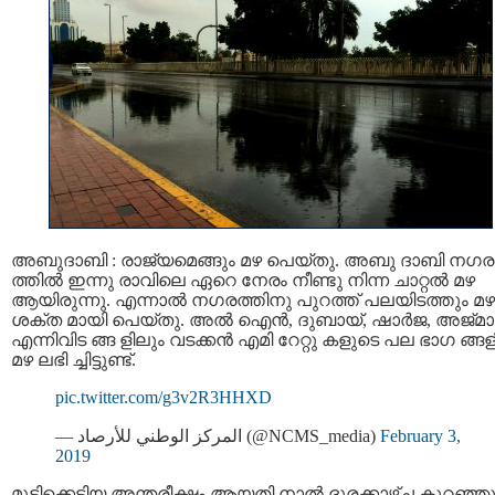
അബുദാബി : രാജ്യമെങ്ങും മഴ പെയ്തു. അബു ദാബി നഗര
ത്തില്‍ ഇന്നു രാവിലെ ഏറെ നേരം നീണ്ടു നിന്ന ചാറ്റല്‍ മഴ
ആയിരുന്നു. എന്നാല്‍ നഗരത്തിനു പുറത്ത് പലയിടത്തും മഴ
ശക്ത മായി പെയ്തു. അല്‍ ഐന്‍, ദുബായ്, ഷാർജ, അജ്മ
എന്നിവിട ങ്ങ ളിലും വടക്കൻ എമി റേറ്റു കളുടെ പല ഭാഗ ങ്ങള
മഴ ലഭി ച്ചിട്ടുണ്ട്.
pic.twitter.com/g3v2R3HHXD
— المركز الوطني للأرصاد (@NCMS_media)
February 3,
2019
മൂടിക്കെട്ടിയ അന്തരീക്ഷം ആയതി നാല്‍ ദൂരക്കാഴ്ച കുറഞ്ഞു