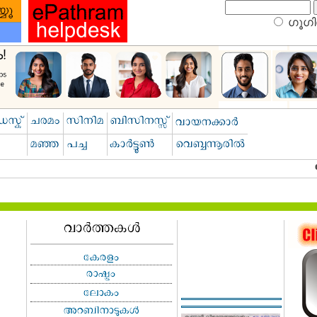
ഗൂഗിള