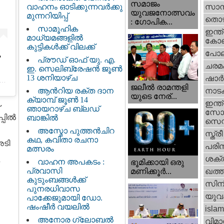
സമാജം
വാഹനം ഓടിക്കുന്നവർക്കു
സാമ്
യുവജനോത്സവം
മുന്നറിയിപ്പ്
തൊഴ
: ഗോപിക...
സാമൂഹിക
ഇന്ത്
മാധ്യമങ്ങളിൽ
കോണ്
കുട്ടികൾക്ക് വിലക്ക്
പോല
പ്രൗഡ് ഓഫ് യു. എ.
ചരമ
ഇ. സെലിബ്രേഷൻ ജൂൺ
13 ശനിയാഴ്ച
ഷാര്
ജലീല്‍ രാമന്തളി
ആൻറിയ രക്ത ദാന
നാട
യുടെ നേര്...
ക്യാമ്പ് ജൂൺ 14
ഇന്ത്
ഞായറാഴ്ച ബ്ലഡ്
സോഷ
്പിൽ
ബാങ്കിൽ
സെന്റ
അസ്മോ പുത്തൻചിറ
സ്ത്രീ
കഥ, കവിതാ രചനാ
അടി
പരിസ
മത്സരം
ശക്തി
വാഹന അപകടം :
ഭൂമിക്കായി ഒരു
പ്രവാസി
മണിക്കൂര്‍...
ഖത്തര
കുടുംബങ്ങൾക്ക്
സിന
പുനരധിവാസ
യുവ
പാക്കേജുമായി ഡോ.
ഷംഷീർ വയലിൽ
islam
അനോര ഗ്ലോബൽ
വിമാ