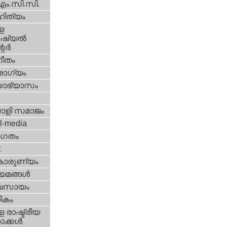
എം.സി.സി.
ിത്യം
ള
്യല്‍
ര്‍
ീതം
ോഗ്യം
യാഭ്യാസം
ാളി സമാജം
l-media
ഗതം
t
കാരുണ്യം
യമങ്ങള്‍
വസായം
ികം
 രാഷ്ട്രീയ
ക്കള്‍