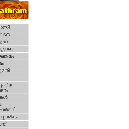
വാസി
ഘടന
എ.ഇ.
ദാബി
ോഷം
മം
മതി
ൂഹ്യ
വനം
ികള്‍
വ
ാര്‍ത്ഥി
്കാരികം
യ്‌