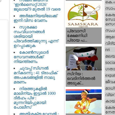
കെ.
‘ഇൻസൈറ്റ്-2026’
സാഹ
ജൂലായ് 9 മുതൽ 19 വരെ
കേര
അർമേനിയയിലേക്ക്
സോഷ
ഇനി വിസ വേണം
സെന്റ
സുരക്ഷാ
സംഗ
പ്രവാസി
സംവിധാനങ്ങൾ
ക്ഷേമനിധി
ശരിയായി
ആര
പ്രായ പ...
പ്രവർത്തിക്കുന്നു എന്ന്
വിദ്
ഉറപ്പാക്കുക
nri
കോൺസുലാർ
മലയ
സേവനങ്ങൾക്ക്
നിയന്ത്രണം
socia
ചുവപ്പ് സിഗ്നൽ
ഗതാ
മറികടന്നു : 41 ട്രാഫിക്
സിറിയ :
expa
അപകടങ്ങളിൽ നാലു
വെടിനിർത്തൽ
ജീവ
മരണം
അടുക്...
മാധ്
നിരത്തുകളിൽ
മാലിന്യം ഇട്ടാൽ 1000
വ്യ
ദിർഹം പിഴ :
കായ
മുന്നറിയിപ്പുമായി
പോലീസ്
കേരള
നേതാ
അതിശക്ത വേനൽ :