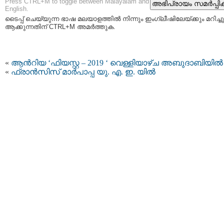
Press CTRL+M to toggle between Malayalam and
English.
ടൈപ്പ്‌ ചെയ്യുന്ന ഭാഷ മലയാളത്തില്‍ നിന്നും ഇംഗ്ലീഷിലേയ്ക്കും മറിച്ചു
ആക്കുന്നതിന് CTRL+M അമര്‍ത്തുക.
«
ആൻറിയ ‘ഫിയസ്റ്റ – 2019 ‘ വെള്ളിയാഴ്ച അബുദാബിയിൽ
«
ഫ്രാന്‍സിസ് മാര്‍പാപ്പ യു. എ. ഇ. യിൽ