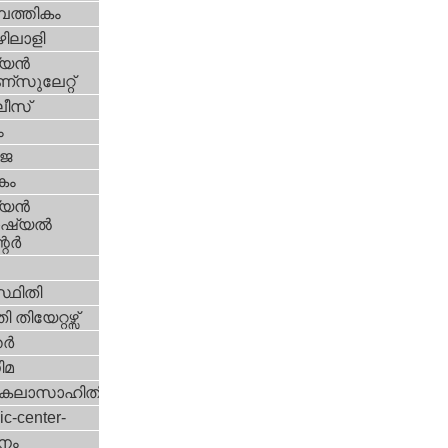
പത്തികം
ിലാളി
യന്‍
സുലേറ്റ്
ീസ്
ം
‍ജ
കം
യന്‍
്യല്‍
ര്‍
്ഥിതി
 തിയേറ്റഴ്സ്
്‍
ിമ
കലാസാഹിതി
ic-center-
നം