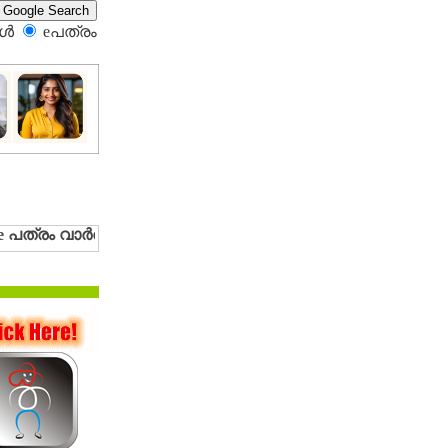
്‍
eപത്രം‍