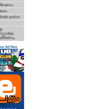
തിഷേധം
കടം
habi-police
ള
്കാരിക
്തിത്വം
our Ad Here