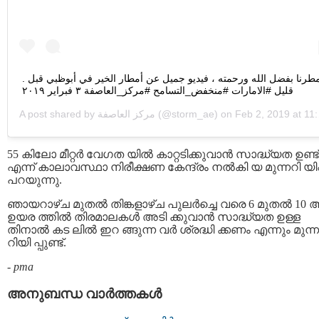
. مطرنا بفضل الله ورحمته ، فيديو جميل عن أمطار الخير في أبوظبي قبل
قليل #الامارات #منخفض_التسامح #مركز_العاصفة ٣ فبراير ٢٠١٩
A post shared by
مركز العاصفة
(@storm_ae) on
Feb 2, 2019 at 11:28pm PST
55 കിലോ മീറ്റർ വേഗത യിൽ കാറ്റടിക്കുവാന്‍ സാദ്ധ്യത ഉണ്ട്
എന്ന് കാലാവസ്ഥാ നിരീക്ഷണ കേന്ദ്രം നൽകി യ മുന്നറി യിപ
പറയുന്നു.
ഞായറാഴ്ച മുതൽ തിങ്കളാഴ്ച പുലർച്ചെ വരെ 6 മുതൽ 10 
ഉയര ത്തില്‍ തിരമാലകൾ അടി ക്കുവാൻ സാദ്ധ്യത ഉള്ള
തിനാല്‍ കട ലില്‍ ഇറ ങ്ങുന്ന വര്‍ ശ്രദ്ധി ക്കണം എന്നും മുന്ന
റിയി പ്പുണ്ട്.
-
pma
അനുബന്ധ വാര്‍ത്തകള്‍