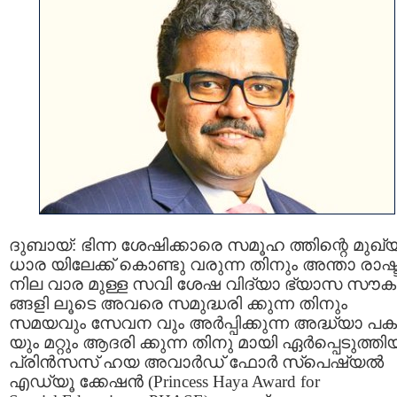
ദുബായ്: ഭിന്ന ശേഷിക്കാരെ സമൂഹ ത്തിന്റെ മുഖ്
ധാര യിലേക്ക് കൊണ്ടു വരുന്ന തിനും അന്താ രാഷ്ട
നില വാര മുള്ള സവി ശേഷ വിദ്യാ ഭ്യാസ സൗക
ങ്ങളി ലൂടെ അവരെ സമുദ്ധരി ക്കുന്ന തിനും
സമയവും സേവന വും അർപ്പിക്കുന്ന അദ്ധ്യാ പ
യും മറ്റും ആദരി ക്കുന്ന തിനു മായി ഏർപ്പെടുത്തി
പ്രിൻസസ് ഹയ അവാർഡ് ഫോർ സ്പെഷ്യൽ
എഡ്യൂ ക്കേഷൻ (Princess Haya Award for