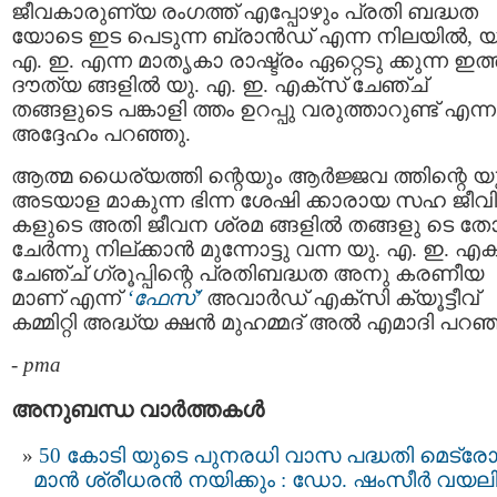
ജീവകാരുണ്യ രംഗത്ത് എപ്പോഴും പ്രതി ബദ്ധത
യോടെ ഇട പെടുന്ന ബ്രാൻഡ് എന്ന നിലയിൽ, യ
എ. ഇ. എന്ന മാതൃകാ രാഷ്ട്രം ഏറ്റെടു ക്കുന്ന ഇത
ദൗത്യ ങ്ങളിൽ യു. എ. ഇ. എക്സ് ചേഞ്ച്
തങ്ങളുടെ പങ്കാളി ത്തം ഉറപ്പു വരുത്താറുണ്ട് എന്ന
അദ്ദേഹം പറഞ്ഞു.
ആത്മ ധൈര്യത്തി ന്റെയും ആർജ്ജവ ത്തിന്റെ യ
അടയാള മാകുന്ന ഭിന്ന ശേഷി ക്കാരായ സഹ ജീവി
കളുടെ അതി ജീവന ശ്രമ ങ്ങളിൽ തങ്ങളു ടെ ത
ചേർന്നു നില്ക്കാൻ മുന്നോട്ടു വന്ന യു. എ. ഇ. എക
ചേഞ്ച് ഗ്രൂപ്പിന്റെ പ്രതിബദ്ധത അനു കരണീയ
മാണ് എന്ന്
‘ഫേസ്’
അവാർഡ് എക്സി ക്യൂട്ടീവ്
കമ്മിറ്റി അദ്ധ്യ ക്ഷൻ മുഹമ്മദ് അൽ എമാദി പറഞ്
-
pma
അനുബന്ധ വാര്‍ത്തകള്‍
50 കോടി യുടെ പുനരധി വാസ പദ്ധതി മെട്ര
മാൻ ശ്രീധരൻ നയിക്കും : ഡോ. ഷംസീർ വയല