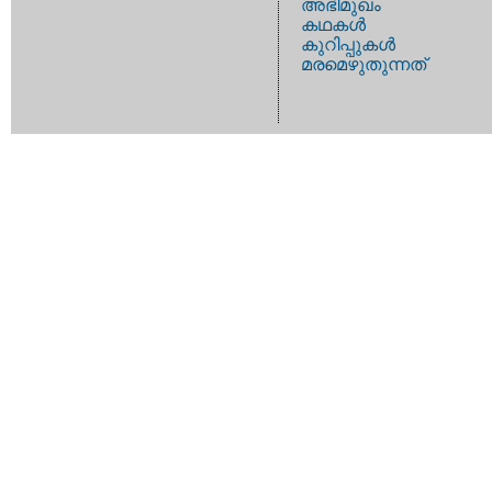
അഭിമുഖം
കഥകള്‍
കുറിപ്പുകള്‍
മരമെഴുതുന്നത്