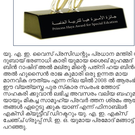
യു. എ. ഇ. വൈസ് പ്രസിഡന്റും പ്രധാന മന്ത്രി 
ദുബായ് ഭരണാധി കാരി യുമായ ശൈഖ് മുഹമ്മദ്
ബിൻ റാഷിദ് അൽ മഖ്‌തൂ മിന്റെ പത്‌നി ഹയ ബിൻ
അൽ ഹുസൈൻ രാജ കുമാരി ഒരു ഉന്നത മായ
മാനവിക ദൗത്യം എന്ന നില യിൽ 2008 ൽ ആരംഭിച
ഈ വ്യത്യസ്ത പുര സ്‌കാര സംരംഭ ത്തോട്
സഹകരി ക്കുവാൻ ലഭിച്ച അവസരം വലിയ ബഹുമ
യായും മികച്ച സാമൂഹ്യ പ്രവർ ത്തന ശ്രമം ആ
തങ്ങൾ ഏറ്റെടു ക്കുക യാണ് എന്ന് ഫിനാബ്ലർ
എക്സി ക്യൂട്ടീവ് ഡിറക്ടറും യു. എ. ഇ. എക്സ്
ചേഞ്ച് ഗ്രൂപ്പ് സി. ഇ. ഒ. യുമായ പ്രമോദ് മങ്ങാട്ട്
പറഞ്ഞു.