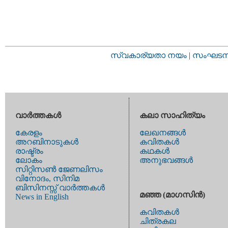
സ്വകാര്യതാ നയം
|
സംഘടനാ 
വാര്‍ത്തകള്‍
കലാ സാഹിത്യം
കേരളം
ലേഖനങ്ങള്‍
അറബിനാടുകള്‍
കവിതകള്‍
രാഷ്ട്രം
കഥകള്‍
ലോകം
അനുഭവങ്ങള്‍
സിറ്റിസണ്‍ ജേണലിസം
വിനോദം, സിനിമ
ബിസിനസ്സ് വാര്‍ത്തകള്‍
മഞ്ഞ (മാഗസിന്‍)
News in English
കവിതകള്‍
ചിത്രകല