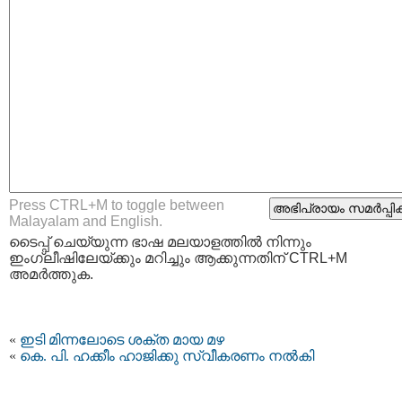
Press CTRL+M to toggle between
Malayalam and English.
ടൈപ്പ്‌ ചെയ്യുന്ന ഭാഷ മലയാളത്തില്‍ നിന്നും
ഇംഗ്ലീഷിലേയ്ക്കും മറിച്ചും ആക്കുന്നതിന് CTRL+M
അമര്‍ത്തുക.
«
ഇടി മിന്നലോടെ ശക്ത മായ മഴ
«
കെ. പി. ഹക്കീം ഹാജിക്കു സ്വീകരണം നൽകി