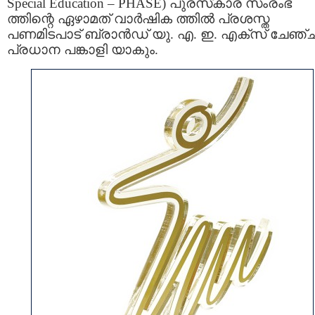
Special Education
–
PHASE) പുരസ്‌കാര സംരംഭ
ത്തിന്റെ ഏഴാമത് വാർഷിക ത്തിൽ പ്രശസ്ത
പണമിടപാട് ബ്രാൻഡ് യു. എ. ഇ. എക്സ് ചേഞ്ച
പ്രധാന പങ്കാളി യാകും.