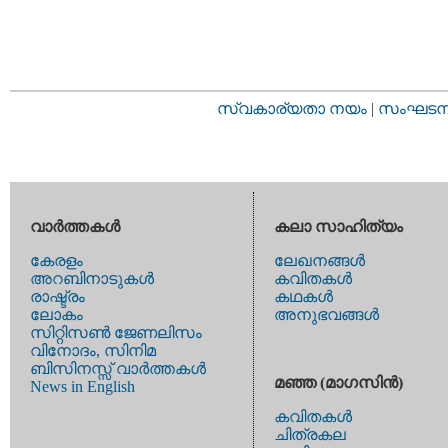
സ്വകാര്യതാ നയം
|
സംഘടനാ 
വാര്‍ത്തകള്‍
കലാ സാഹിത്യം
കേരളം
ലേഖനങ്ങള്‍
അറബിനാടുകള്‍
കവിതകള്‍
രാഷ്ട്രം
കഥകള്‍
ലോകം
അനുഭവങ്ങള്‍
സിറ്റിസണ്‍ ജേണലിസം
വിനോദം, സിനിമ
ബിസിനസ്സ് വാര്‍ത്തകള്‍
മഞ്ഞ (മാഗസിന്‍)
News in English
കവിതകള്‍
ചിത്രകല