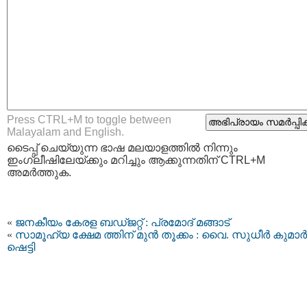
Press CTRL+M to toggle between
Malayalam and English.
ടൈപ്പ്‌ ചെയ്യുന്ന ഭാഷ മലയാളത്തില്‍ നിന്നും
ഇംഗ്ലീഷിലേയ്ക്കും മറിച്ചും ആക്കുന്നതിന് CTRL+M
അമര്‍ത്തുക.
«
ജനകീയം കേരള ബഡ്‌ജറ്റ്‌ : പ്രമോദ് മങ്ങാട്
«
സാമൂഹ്യ ക്ഷേമ ത്തിന് മുൻ‌ തൂക്കം : വൈ. സുധീർ കുമാർ
ഷെട്ടി