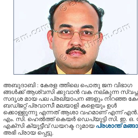
അബുദാബി : കേരള ത്തിലെ പൊതു ജന വിഭാഗ
ങ്ങൾക്ക് ആശ്വസി ക്കുവാൻ വക നല്കുന്ന സ്വപ്ന
സദൃശ മായ പല പ്രഖ്യാപന ങ്ങളും നിറഞ്ഞ ക
ബഡ്‌ജറ്റ്‌ പ്രവാസീ മലയാളി കളെയും ഉൾ
ക്കൊള്ളുന്നു എന്നത് ആശാ വഹമാണ് എന്ന് എൻ
എം. സി. ഹെൽത്ത് കെയർ ഡെപ്യൂട്ടി സി. ഇ. ഒ. 
എക്സി ക്യൂട്ടീവ് ഡയറക്ട റുമായ
പ്രശാന്ത് മങ്ങാ
അഭി പ്രായ പ്പെട്ടു.