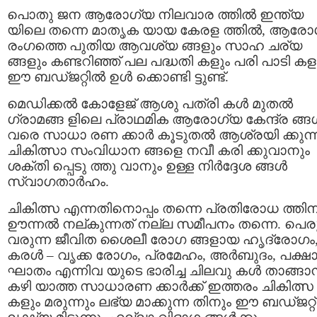
പൊതു ജന ആരോഗ്യ നിലവാര ത്തിൽ ഇന്ത്യ
യിലെ തന്നെ മാതൃക യായ കേരള ത്തിൽ, ആരോ
രംഗത്തെ പുതിയ ആവശ്യ ങ്ങളും സാഹ ചര്യ
ങ്ങളും കണ്ടറിഞ്ഞ് പല പദ്ധതി കളും പരി പാടി കള
ഈ ബഡ്ജറ്റിൽ ഉൾ ക്കൊണ്ടി ട്ടുണ്ട്.
മെഡിക്കൽ കോളേജ് ആശു പത്രി കൾ മുതൽ
ഗ്രാമങ്ങ ളിലെ പ്രാഥമിക ആരോഗ്യ കേന്ദ്ര ങ്ങ
വരെ സാധാ രണ ക്കാർ കൂടുതൽ ആശ്രയി ക്കുന്
ചികിത്സാ സംവിധാന ങ്ങളെ നവീ കരി ക്കുവാനും
ശക്തി പ്പെടു ത്തു വാനും ഉള്ള നിർദ്ദേശ ങ്ങൾ
സ്വാഗതാർഹം.
ചികിത്സ എന്നതിനൊപ്പം തന്നെ പ്രതിരോധ ത്തിന
ഊന്നൽ നല്കുന്നത് നല്ല സമീപനം തന്നെ. പെര
വരുന്ന ജീവിത ശൈലീ രോഗ ങ്ങളായ ഹൃദ്രോഗം
കരൾ – വൃക്ക രോഗം, പ്രമേഹം, അർബുദം, പക്ഷ
ഘാതം എന്നിവ യുടെ ഭാരിച്ച ചിലവു കൾ താങ്ങാ
കഴി യാത്ത സാധാരണ ക്കാർക്ക് ഇത്തരം ചികിത്സ
കളും മരുന്നും ലഭ്യ മാക്കുന്ന തിനും ഈ ബഡ്ജറ്റ്