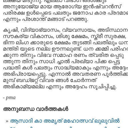
ലക്ഷ്യ മിടുന്നു. എല്ലാ വിഭാഗ ങ്ങൾക്കും
അനുയോജ്യ മായ ആരോഗ്യ ഇൻഷ്വറൻസ്
പരിരക്ഷ ഉൾപ്പെടെ പലതും ജനോപ കാര പ്രദമാ
എന്നും പ്രശാന്ത് മങ്ങാട് പറഞ്ഞു.
കൃഷി, വിദ്യാഭ്യാസം, വ്യവസായം, അടിസ്ഥാന
സൗകര്യ വികാസം, ശിശു ക്ഷേമം, സ്ത്രീ സുരക്ഷ,
ഭിന്ന ലിംഗ ക്കാരുടെ ക്ഷേമം തുടങ്ങി പലതിലും ധ
മന്ത്രി യുടെ നല്ല ഊന്നലുണ്ട്. ധന ക്കമ്മി പരിഹ
ക്കുന്ന തിനും വിഭവ സമാഹ രണം ത്വരിത പ്പെടു
ത്തുന്ന തിനും സാധി ച്ചാൽ പ്രഖ്യാ പിക്ക പ്പെട്ട
പദ്ധതി കൾ പലതും സാദ്ധ്യമാകും എന്നും അദ്ദേ
അഭിപ്രായപ്പെട്ടു. എന്നാൽ അവതരണ പൂർത്തിക്ക
മുമ്പ് ബഡ്‌ജറ്റ്‌ വിവര ങ്ങൾ ചോർന്നത്
അഭികാമ്യമല്ല എന്നും അദ്ദേഹം സൂചിപ്പിച്ചു.
-
pma
അനുബന്ധ വാര്‍ത്തകള്‍
ആസാദി കാ അമൃത് മഹോത്സവ് ലുലുവിൽ