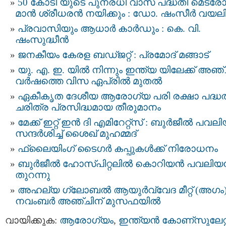
50 കോടി യുടെ പുനരധി വാസ പദ്ധതി മെട്ര
മാൻ ശ്രീധരൻ നയിക്കും : ഡോ. ഷംസീർ വയല
പ്രവാസിയും ആധാർ കാർഡും : കെ. വി.
ഷംസുദ്ധീന്‍
ജനകീയം കേരള ബഡ്‌ജറ്റ്‌ : പ്രമോദ് മങ്ങാട്
യു. എ. ഇ. യില്‍ നിന്നും ഇന്ത്യ യിലേക്ക് അഞ്
വര്‍ഷത്തെ വിസ ഏപ്രില്‍ മുതല്‍
ഏകീകൃത ദേശീയ ആരോഗ്യ പരി രക്ഷാ പദ്ധതി
ചരിത്ര പ്രസിദ്ധമായ തീരുമാനം
മേക്ക് ഇറ്റ് ഇൻ ദി എമിറേറ്റ്‌സ് : ബുർജീൽ പവ
സന്ദർശിച്ച് ശൈഖ് മുഹമ്മദ്
ഫ്ലൈയിംഗ് ടൈഗർ കപ്പുകൾക്ക് നിരോധനം
ബുർജീൽ ഹോസ്പിറ്റലിൽ കൊറിയൻ പവലി
തുറന്നു
അഹല്യ ഗ്ലോബൽ ആയുർവ്വേദ മീറ്റ് (അഗം
നവംബർ അഞ്ചിന് മുസഫയിൽ
വായിക്കുക:
ആരോഗ്യം
,
ഇന്ത്യന്‍ കോണ്സുലേറ്റ