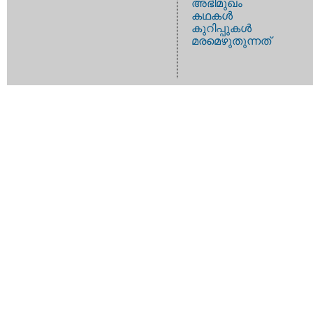
അഭിമുഖം
കഥകള്‍
കുറിപ്പുകള്‍
മരമെഴുതുന്നത്