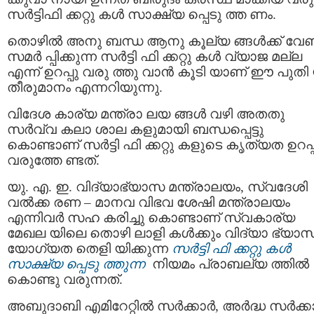
സർട്ടിഫി ക്കറ്റു കൾ സാക്ഷ്യ പ്പെടു ത്ത ണം.
തൊഴിൽ അനു ബന്ധ ആനു കൂല്യ ങ്ങൾക്ക് വേണ്
സമർ പ്പിക്കുന്ന സർട്ടി ഫി ക്കറ്റു കൾ വ്യാജ മല്ല
എന്ന് ഉറപ്പു വരു ത്തു വാന്‍ കൂടി യാണ് ഈ പുതി
തീരുമാനം എന്നറിയുന്നു.
വിദേശ കാര്യ മന്ത്രാ ലയ ങ്ങൾ വഴി അതതു
സർവ്വ കലാ ശാല കളുമായി ബന്ധപ്പെട്ടു
കൊണ്ടാണ് സർട്ടി ഫി ക്കറ്റു കളുടെ കൃത്യത ഉറപ്
വരുത്തേ ണ്ടത്.
യു. എ. ഇ. വിദ്യാഭ്യാസ മന്ത്രാലയം, സ്വദേശി
വൽക്ക രണ – മാനവ വിഭവ ശേഷി മന്ത്രാലയം
എന്നിവര്‍ സഹ കരിച്ചു കൊണ്ടാണ് സ്വകാര്യ
മേഖല യിലെ തൊഴി ലാളി കൾക്കും വിദ്യാ ഭ്യാ
യോഗ്യത തെളി യിക്കുന്ന
സർട്ടി ഫി ക്കറ്റു കൾ
സാക്ഷ്യ പ്പെടു ത്തുന്ന
നിയമം പ്രാബല്യ ത്തില്‍
കൊണ്ടു വരുന്നത്.
അബുദാബി എമിറേറ്റിൽ സർക്കാർ, അർദ്ധ സർക്ക