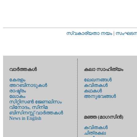
സ്വകാര്യതാ നയം
|
സംഘടനാ 
വാര്‍ത്തകള്‍
കലാ സാഹിത്യം
കേരളം
ലേഖനങ്ങള്‍
അറബിനാടുകള്‍
കവിതകള്‍
രാഷ്ട്രം
കഥകള്‍
ലോകം
അനുഭവങ്ങള്‍
സിറ്റിസണ്‍ ജേണലിസം
വിനോദം, സിനിമ
ബിസിനസ്സ് വാര്‍ത്തകള്‍
മഞ്ഞ (മാഗസിന്‍)
News in English
കവിതകള്‍
ചിത്രകല