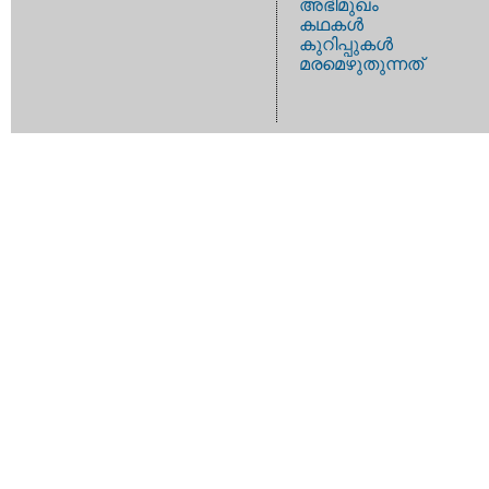
അഭിമുഖം
കഥകള്‍
കുറിപ്പുകള്‍
മരമെഴുതുന്നത്