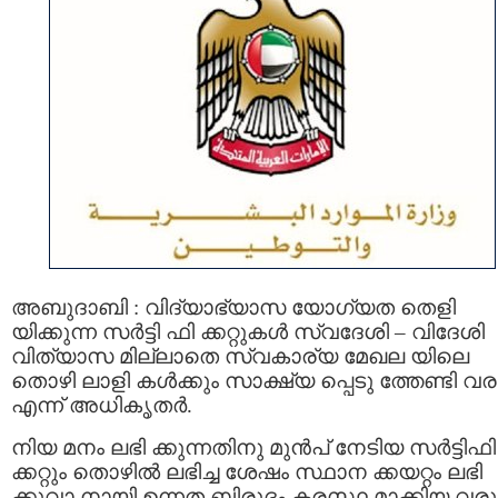
അബുദാബി : വിദ്യാഭ്യാസ യോഗ്യത തെളി
യിക്കുന്ന സർട്ടി ഫി ക്കറ്റുകൾ സ്വദേശി – വിദേശി
വിത്യാസ മില്ലാതെ സ്വകാര്യ മേഖല യിലെ
തൊഴി ലാളി കൾക്കും സാക്ഷ്യ പ്പെടു ത്തേണ്ടി വര
എന്ന് അധികൃതർ.
നിയ മനം ലഭി ക്കുന്നതിനു മുൻപ് നേടിയ സർട്ടിഫി
ക്കറ്റും തൊഴിൽ ലഭിച്ച ശേഷം സ്ഥാന ക്കയറ്റം ലഭി
ക്കുവാ നായി ഉന്നത ബിരുദം കരസ്ഥ മാക്കിയ വരു