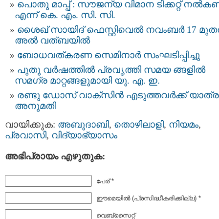
പൊതു മാപ്പ് : സൗജന്യ വിമാന ടിക്കറ്റ് നൽക
എന്ന് കെ. എം. സി. സി.
ശൈഖ് സായിദ് ഫെസ്റ്റിവെല്‍ നവംബര്‍ 17 മുതല
അല്‍ വത്ബയില്‍
ബോധവത്കരണ സെമിനാർ സംഘടിപ്പിച്ചു
പുതു വര്‍ഷത്തില്‍ പ്രവൃത്തി സമയ ങ്ങളില്‍
സമഗ്ര മാറ്റങ്ങളുമായി യു. എ. ഇ.
രണ്ടു ഡോസ് വാക്സിൻ എടുത്തവർക്ക് യാത്ര
അനുമതി
വായിക്കുക:
അബുദാബി
,
തൊഴിലാളി
,
നിയമം
,
പ്രവാസി
,
വിദ്യാഭ്യാസം
അഭിപ്രായം എഴുതുക:
പേര് *
ഈമെയില്‍ (പ്രസിദ്ധീകരിക്കില്ല) *
വെബ്സൈറ്റ്