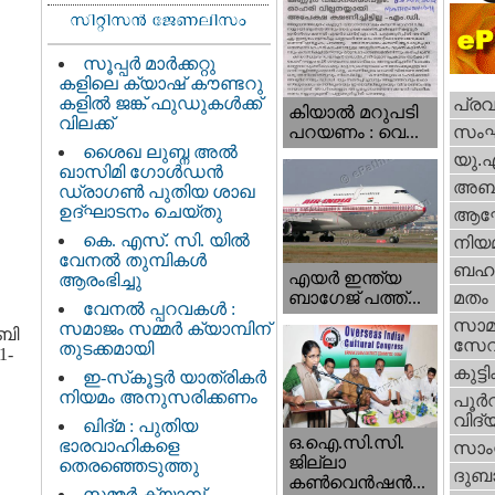
സൂപ്പർ മാർക്കറ്റു
കളിലെ ക്യാഷ് കൗണ്ടറു
കളിൽ ജങ്ക് ഫുഡുകൾക്ക്
പ്ര
കിയാല്‍ മറുപടി
വിലക്ക്
സം
പറയണം : വെ...
ശൈഖ ലുബ്ന അൽ
യു.
ഖാസിമി ഗോൾഡൻ
അബു
ഡ്രാഗൺ പുതിയ ശാഖ
ഉദ്ഘാടനം ചെയ്തു
ആഘ
കെ. എസ്. സി. യിൽ
നിയ
വേനൽ തുമ്പികൾ
ബഹു
എയര്‍ ഇന്ത്യ
ആരംഭിച്ചു
ബാഗേജ് പത്ത്...
മതം
വേനൽ പ്പറവകൾ :
സാമ
സമാജം സമ്മർ ക്യാമ്പിന്
ബി
സേ
തുടക്കമായി
1-
കുട്ട
ഇ-സ്‌കൂട്ടർ യാത്രികർ
നിയമം അനുസരിക്കണം
പൂര്‍
വിദ്യ
ഖിദ്മ : പുതിയ
ഒ.ഐ.സി.സി.
ഭാരവാഹികളെ
സാംസ
ജില്ലാ
തെരഞ്ഞെടുത്തു
ദുബാ
കൺവെൻഷൻ...
സമ്മർ ക്യാമ്പ്