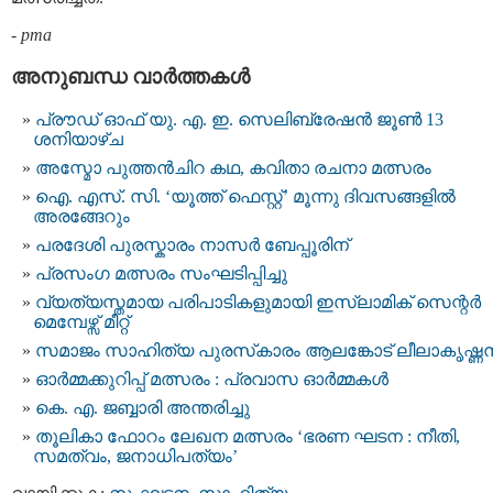
-
pma
അനുബന്ധ വാര്‍ത്തകള്‍
പ്രൗഡ് ഓഫ് യു. എ. ഇ. സെലിബ്രേഷൻ ജൂൺ 13
ശനിയാഴ്ച
അസ്മോ പുത്തൻചിറ കഥ, കവിതാ രചനാ മത്സരം
ഐ. എസ്. സി. ‘യൂത്ത് ഫെസ്റ്റ്’ മൂന്നു ദിവസങ്ങളിൽ
അരങ്ങേറും
പരദേശി പുരസ്കാരം നാസർ ബേപ്പൂരിന്
പ്രസംഗ മത്സരം സംഘടിപ്പിച്ചു
വ്യത്യസ്തമായ പരിപാടികളുമായി ഇസ്ലാമിക് സെന്റർ
മെമ്പേഴ്സ് മീറ്റ്
സമാജം സാഹിത്യ പുരസ്‌കാരം ആലങ്കോട് ലീലാകൃഷ്ണന
ഓർമ്മക്കുറിപ്പ് മത്സരം : പ്രവാസ ഓർമ്മകൾ
കെ. എ. ജബ്ബാരി അന്തരിച്ചു
തൂലികാ ഫോറം ലേഖന മത്സരം ‘ഭരണ ഘടന : നീതി,
സമത്വം, ജനാധിപത്യം’