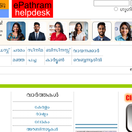
ഗൂഗിള