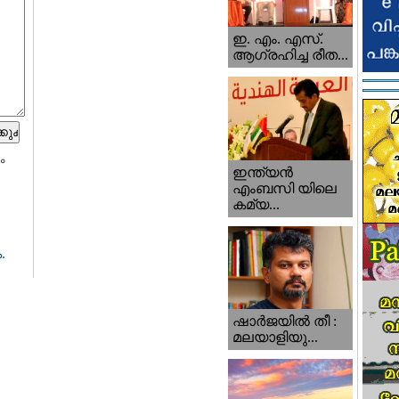
ഇ. എം. എസ്.
ആഗ്രഹിച്ച രീത...
ം
ഇന്ത്യന്‍
എംബസി യിലെ
കമ്യ...
.
ഷാര്‍ജയില്‍ തീ :
മലയാളിയു...