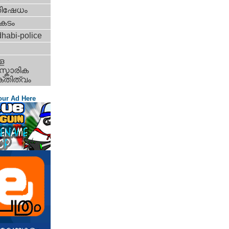
തിഷേധം
കടം
habi-police
ള
്കാരിക
്തിത്വം
our Ad Here