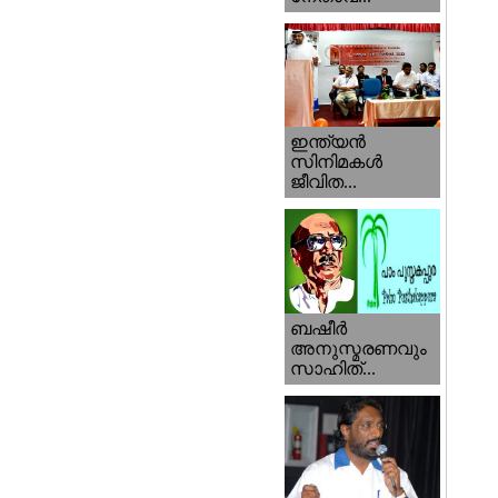
ഇന്ത്യന്‍
സിനിമകള്‍
ജീവിത...
ബഷീര്‍
അനുസ്മരണവും
സാഹിത്...