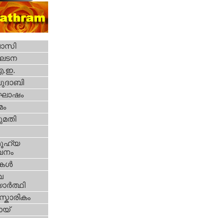
വാസി
ഘടന
എ.ഇ.
ദാബി
ോഷം
മം
മതി
ൂഹ്യ
വനം
ികള്‍
വ
ാര്‍ത്ഥി
്കാരികം
യ്‌