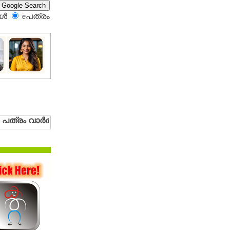
്‍
eപത്രം‍