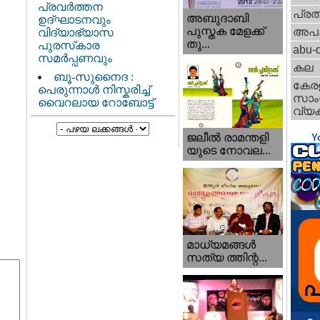
പ്രവർത്തന
പ്ര
അബുദാബി
ഉദ്ഘാടനവും
പുസ്തക മേളക്ക്
അപ
വിദ്യാഭ്യാസ
തു...
പുരസ്‌കാര
abu-d
സമർപ്പണവും
കല
ബൂ-സുനൈദ :
കേര
പെരുന്നാൾ നിസ്കരിച്ച്
സാംസ
വൈറലായ റോബോട്ട്
വ്യക
ജലീല്‍ രാമന്തളി
Y
യുടെ നോവല...
മാധ്യമങ്ങള്‍
സത്യ ത്തിന്റ...