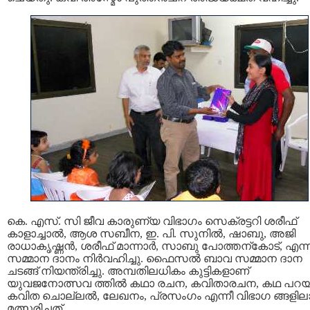
കെ. എസ്. സി ജീവ കാരുണ്യ വിഭാഗം സെക്രട്ടറി ശരീഫ്
കാളാച്ചാല്‍, ആശ സബീന, ഇ. പി. സുനില്‍, ഷാബു, അജി
രാധാകൃഷ്ണന്‍, ശരീഫ് മാന്നാര്‍, സാബു പോത്തന്കോട്, എന്നി
സമ്മാന ദാനം നിര്‍വഹിച്ചു. ഫൈസല്‍ ബാവ സമ്മാന ദാന
ചടങ്ങ് നിയന്ത്രിച്ചു. അമ്പതിലധികം കുട്ടികളാണ്
യുവജനോത്സവ ത്തില്‍ കഥാ രചന, കവിതാരചന, കഥ പറയല
കവിത ചൊല്ലല്‍, ലേഖനം, പ്രസംഗം എന്നീ വിഭാഗ ങ്ങളില
മത്സരിച്ചത്.