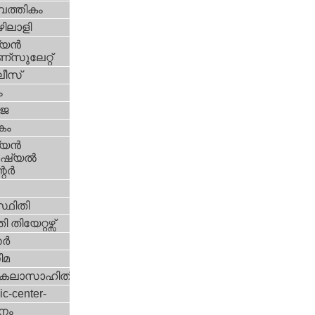
പത്തികം
ിലാളി
യന്‍
സുലേറ്റ്
ീസ്
ം
‍ജ
കം
യന്‍
്യല്‍
ര്‍
്ഥിതി
 തിയേറ്റഴ്സ്
്‍
ിമ
കലാസാഹിതി
ic-center-
നം