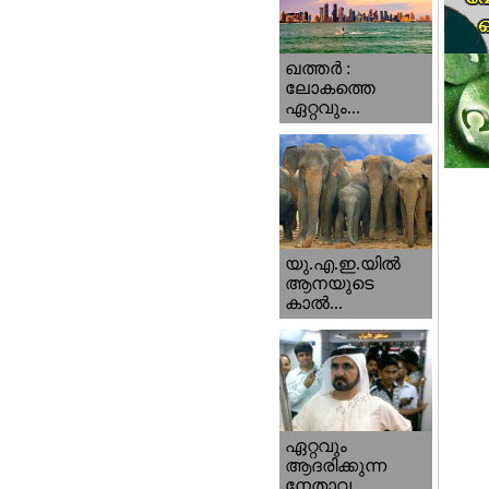
ഖത്തര്‍ :
ലോകത്തെ
ഏറ്റവും...
യു.എ.ഇ.യില്‍
ആനയുടെ
കാല്‍...
ഏറ്റവും
ആദരിക്കുന്ന
നേതാവ...