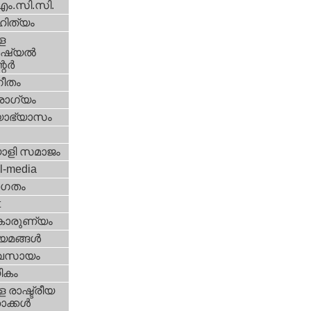
എം.സി.സി.
ിത്യം
ള
്യല്‍
ര്‍
ീതം
ോഗ്യം
യാഭ്യാസം
ാളി സമാജം
l-media
ഗതം
t
കാരുണ്യം
യമങ്ങള്‍
വസായം
ികം
 രാഷ്ട്രീയ
ക്കള്‍