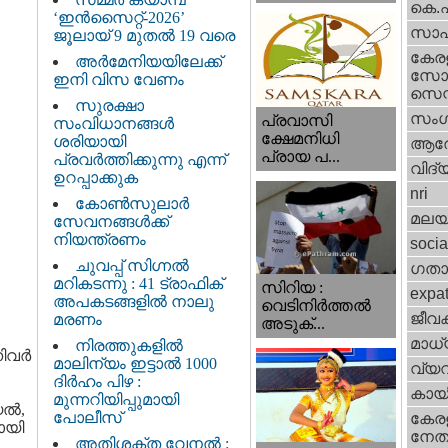
കെ.
‘ഇൻസൈറ്റ്-2026’
സാഹ
ജൂലായ് 9 മുതൽ 19 വരെ
കേര
അർമേനിയയിലേക്ക്
സോഷ
ഇനി വിസ വേണം
സെന്റ
സുരക്ഷാ
സംഗ
പ്രവാസി
സംവിധാനങ്ങൾ
ക്ഷേമനിധി
ശരിയായി
ആര
പ്രായ പ...
പ്രവർത്തിക്കുന്നു എന്ന്
വിദ്
ഉറപ്പാക്കുക
nri
കോൺസുലാർ
മലയ
സേവനങ്ങൾക്ക്
നിയന്ത്രണം
socia
ചുവപ്പ് സിഗ്നൽ
ഗതാ
മറികടന്നു : 41 ട്രാഫിക്
സിറിയ :
expa
അപകടങ്ങളിൽ നാലു
വെടിനിർത്തൽ
ജീവ
മരണം
അടുക്...
മാധ്
നിരത്തുകളിൽ
വര്‍
മാലിന്യം ഇട്ടാൽ 1000
വ്യ
ദിർഹം പിഴ :
കായ
മുന്നറിയിപ്പുമായി
്‍,
പോലീസ്
കേരള
ായി
നേതാ
അതിശക്ത വേനൽ :