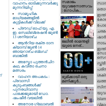
സമാജം
വാഹനം ഓടിക്കുന്നവർക്കു
സാമ്
യുവജനോത്സവം
മുന്നറിയിപ്പ്
തൊഴ
: ഗോപിക...
സാമൂഹിക
ഇന്ത്
മാധ്യമങ്ങളിൽ
കോണ്
കുട്ടികൾക്ക് വിലക്ക്
പോല
പ്രൗഡ് ഓഫ് യു. എ.
ചരമ
ഇ. സെലിബ്രേഷൻ ജൂൺ
13 ശനിയാഴ്ച
ഷാര്
ജലീല്‍ രാമന്തളി
ആൻറിയ രക്ത ദാന
നാട
യുടെ നേര്...
ക്യാമ്പ് ജൂൺ 14
ഇന്ത്
ഞായറാഴ്ച ബ്ലഡ്
സോഷ
ബാങ്കിൽ
സെന്റ
അസ്മോ പുത്തൻചിറ
സ്ത്രീ
കഥ, കവിതാ രചനാ
പരിസ
മത്സരം
ശക്തി
്
വാഹന അപകടം :
ഭൂമിക്കായി ഒരു
പ്രവാസി
മണിക്കൂര്‍...
ഖത്തര
കുടുംബങ്ങൾക്ക്
സിന
പുനരധിവാസ
യുവ
പാക്കേജുമായി ഡോ.
ഷംഷീർ വയലിൽ
islam
അനോര ഗ്ലോബൽ
വിമാ