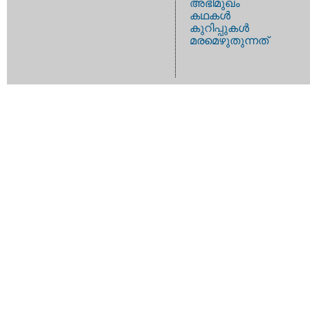
അഭിമുഖം
കഥകള്‍
കുറിപ്പുകള്‍
മരമെഴുതുന്നത്