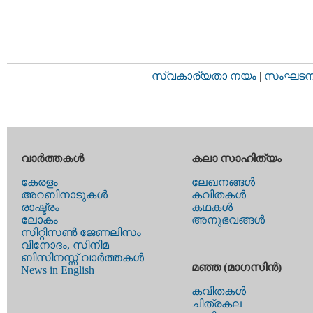
സ്വകാര്യതാ നയം
|
സംഘടനാ 
വാര്‍ത്തകള്‍
കലാ സാഹിത്യം
കേരളം
ലേഖനങ്ങള്‍
അറബിനാടുകള്‍
കവിതകള്‍
രാഷ്ട്രം
കഥകള്‍
ലോകം
അനുഭവങ്ങള്‍
സിറ്റിസണ്‍ ജേണലിസം
വിനോദം, സിനിമ
ബിസിനസ്സ് വാര്‍ത്തകള്‍
മഞ്ഞ (മാഗസിന്‍)
News in English
കവിതകള്‍
ചിത്രകല