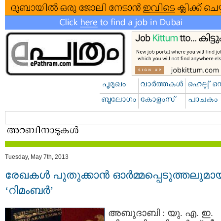
Tuesday, May 7th, 2013
രേഖകള്‍ പുതുക്കാന്‍ ഓര്‍മ്മപ്പെടുത്തലുമാ
‘റിമംബര്‍’
അബുദാബി : യു. എ. ഇ.