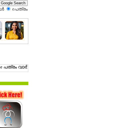
്‍
eപത്രം‍