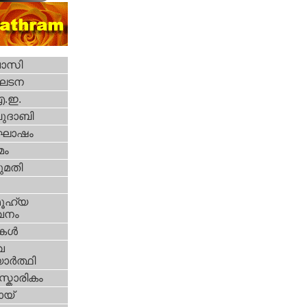
വാസി
ഘടന
എ.ഇ.
ദാബി
ോഷം
മം
മതി
ൂഹ്യ
വനം
ികള്‍
വ
ാര്‍ത്ഥി
്കാരികം
യ്‌