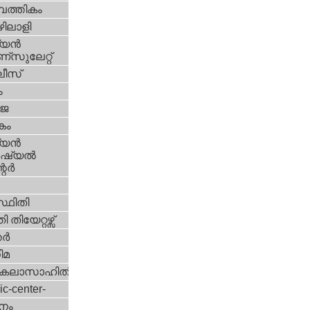
പത്തികം
ിലാളി
യന്‍
സുലേറ്റ്
ീസ്
ം
‍ജ
കം
യന്‍
്യല്‍
ര്‍
്ഥിതി
 തിയേറ്റഴ്സ്
്‍
ിമ
കലാസാഹിതി
ic-center-
നം