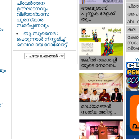
പ്രവർത്തന
പ്ര
അബുദാബി
ഉദ്ഘാടനവും
പുസ്തക മേളക്ക്
അപ
വിദ്യാഭ്യാസ
തു...
പുരസ്‌കാര
abu-d
സമർപ്പണവും
ണം
കല
ബൂ-സുനൈദ :
കേര
പെരുന്നാൾ നിസ്കരിച്ച്
സാംസ
വൈറലായ റോബോട്ട്
വ്യക
ജലീല്‍ രാമന്തളി
Y
യുടെ നോവല...
വും
്
മാധ്യമങ്ങള്‍
സത്യ ത്തിന്റ...