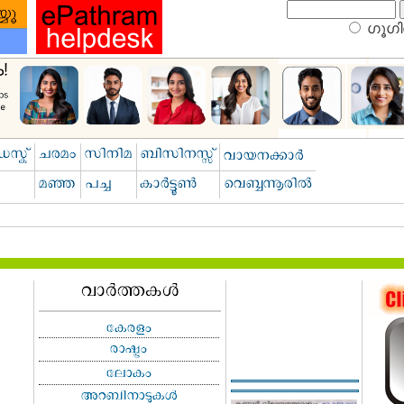
ഗൂഗിള