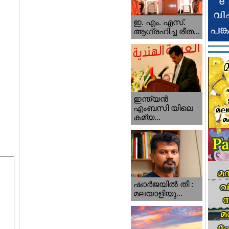
ഇ. എം. എസ്.
ആഗ്രഹിച്ച രീത...
ഇന്ത്യന്‍
എംബസി യിലെ
കമ്യ...
ഷാര്‍ജയില്‍ തീ :
മലയാളിയു...