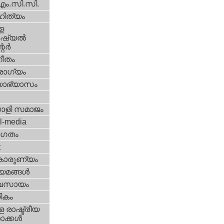
എം.സി.സി.
ിത്യം
ള
്യല്‍
ര്‍
ീതം
ോഗ്യം
യാഭ്യാസം
ാളി സമാജം
l-media
ഗതം
t
കാരുണ്യം
യമങ്ങള്‍
വസായം
ികം
 രാഷ്ട്രീയ
ക്കള്‍