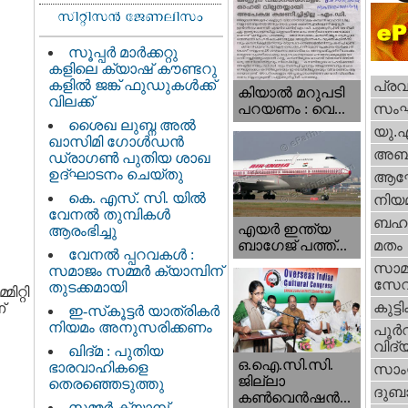
സൂപ്പർ മാർക്കറ്റു
കളിലെ ക്യാഷ് കൗണ്ടറു
കളിൽ ജങ്ക് ഫുഡുകൾക്ക്
പ്ര
കിയാല്‍ മറുപടി
വിലക്ക്
സം
പറയണം : വെ...
ശൈഖ ലുബ്ന അൽ
യു.
ഖാസിമി ഗോൾഡൻ
അബു
ഡ്രാഗൺ പുതിയ ശാഖ
ഉദ്ഘാടനം ചെയ്തു
ആഘ
കെ. എസ്. സി. യിൽ
നിയ
വേനൽ തുമ്പികൾ
ബഹു
എയര്‍ ഇന്ത്യ
ആരംഭിച്ചു
ബാഗേജ് പത്ത്...
മതം
വേനൽ പ്പറവകൾ :
സാമ
സമാജം സമ്മർ ക്യാമ്പിന്
സേ
തുടക്കമായി
ിറ്റി
കുട്ട
്
ഇ-സ്‌കൂട്ടർ യാത്രികർ
നിയമം അനുസരിക്കണം
പൂര്‍
വിദ്യ
ഖിദ്മ : പുതിയ
ഒ.ഐ.സി.സി.
ഭാരവാഹികളെ
സാംസ
ജില്ലാ
തെരഞ്ഞെടുത്തു
ദുബാ
കൺവെൻഷൻ...
സമ്മർ ക്യാമ്പ്