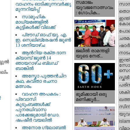
സമാജം
വാഹനം ഓടിക്കുന്നവർക്കു
സാമ്
യുവജനോത്സവം
മുന്നറിയിപ്പ്
തൊഴ
: ഗോപിക...
സാമൂഹിക
ഇന്ത്
മാധ്യമങ്ങളിൽ
കോണ്
കുട്ടികൾക്ക് വിലക്ക്
പോല
പ്രൗഡ് ഓഫ് യു. എ.
ചരമ
ഇ. സെലിബ്രേഷൻ ജൂൺ
13 ശനിയാഴ്ച
ഷാര്
ജലീല്‍ രാമന്തളി
ആൻറിയ രക്ത ദാന
നാട
യുടെ നേര്...
ക്യാമ്പ് ജൂൺ 14
ഇന്ത്
്ദുൽ
ഞായറാഴ്ച ബ്ലഡ്
സോഷ
ബാങ്കിൽ
സെന്റ
സലിം
അസ്മോ പുത്തൻചിറ
സ്ത്രീ
കഥ, കവിതാ രചനാ
പരിസ
മത്സരം
ശക്തി
വാഹന അപകടം :
ഭൂമിക്കായി ഒരു
ു
പ്രവാസി
മണിക്കൂര്‍...
ഖത്തര
കുടുംബങ്ങൾക്ക്
സിന
പുനരധിവാസ
യുവ
പാക്കേജുമായി ഡോ.
ഷംഷീർ വയലിൽ
islam
അനോര ഗ്ലോബൽ
വിമാ