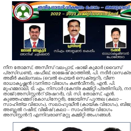
നീന തോമസ്, അസീസ് വലപ്പാട്, ഷാജി കുമാർ (വൈസ്
പ്രസിഡണ്ട്), ഷഫീഖ്, രാജേഷ് മഠത്തിൽ, പി. നദീർ (സെക്രട്ട
അമീർ കല്ലമ്പലം (വെൽ ഫെയർ സെക്രട്ടറി), വീണ
രാധാകൃഷ്ണൻ (വനിതാ വിഭാഗം കൺവീനർ), എൻ. പി.
മുഹമ്മദാലി, ടി. എം. നിസാർ (കേന്ദ്ര കമ്മിറ്റി പ്രതിനിധി), 
താജ് (അസിസ്റ്റന്‍റ് ട്രഷറർ), വി. സി. തോമസ്, എൻ.
കുഞ്ഞഹമ്മദ് (കോഡിനേറ്റർ), ജോയിസ് പൂന്തല (കലാ –
സാഹിത്യ വിഭാഗം), സലാഹുദ്ധീൻ (കായിക വിഭാഗം), ബിജ
അബ്ദുൽ റഷീദ്, വിജീഷ് (കലാ – സാഹിത്യ വിഭാഗം
അസിസ്റ്റന്‍റ്) എന്നിവരാണ് മറ്റു കമ്മിറ്റി അംഗങ്ങള്‍.