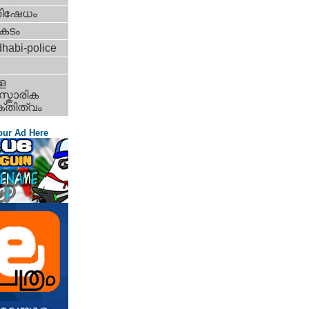
തിഷേധം
കടം
habi-police
ള
്കാരിക
്തിത്വം
our Ad Here