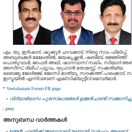
എം. യു. ഇർഷാദ്, ഷുക്കൂർ ചാവക്കാട്, നിബു സാം ഫിലിപ്പ്,
അബുബക്കർ മേലേതിൽ, ജയകൃഷ്ണൻ, ഷബീബ്, രജ്ഞിത്ത്
പൊതുവാൾ, ജാഫർ അലി, ഷാനവാസ് സലിം, സിയാദ് അബ
അസീസ്, ദിലീപ് പട്ടുവം, യുഹാൻ തോമസ്സ്, സക്കരിയ്യ,
ബൈജു ജോർജ്ജ്, ജോസി മാത്യു, സദക്കത്ത് പാലക്കാട്, 
ഇസ്മയിൽ എന്നിവരാണ് എക്സിക്യൂട്ടീവ് മെമ്പർമാർ.
*
Veekshanam Forum
FB page
വിദ്യാഭ്യാസ പുരസ്‌കാരങ്ങള്‍ ഉമ്മന്‍ചാണ്ടി സമ്മാനിച്ച
-
pma
അനുബന്ധ വാര്‍ത്തകള്‍
ഉമ്മൻ ചാണ്ടിക്ക് അബുദാബി മലയാളി സമൂഹം ആദരവ്