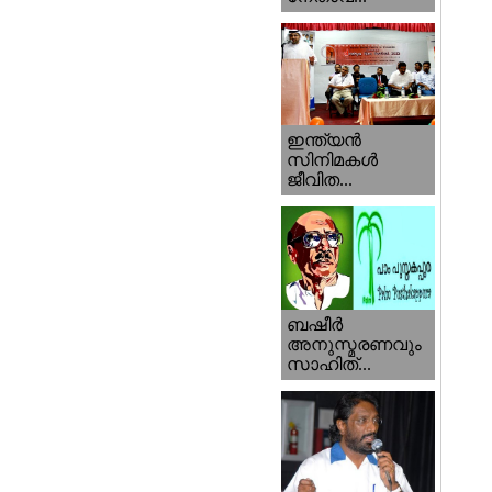
ഇന്ത്യന്‍
സിനിമകള്‍
ജീവിത...
ബഷീര്‍
അനുസ്മരണവും
സാഹിത്...