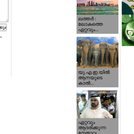
ഖത്തര്‍ :
ലോകത്തെ
ഏറ്റവും...
ം
യു.എ.ഇ.യില്‍
ആനയുടെ
കാല്‍...
ഏറ്റവും
ആദരിക്കുന്ന
നേതാവ...