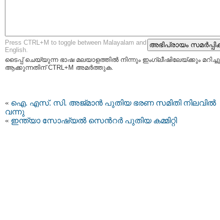
Press CTRL+M to toggle between Malayalam and
English.
ടൈപ്പ്‌ ചെയ്യുന്ന ഭാഷ മലയാളത്തില്‍ നിന്നും ഇംഗ്ലീഷിലേയ്ക്കും മറിച്ചു
ആക്കുന്നതിന് CTRL+M അമര്‍ത്തുക.
«
ഐ. എസ്. സി. അജ്മാൻ പുതിയ ഭരണ സമിതി നിലവില്‍
വന്നു
«
ഇന്ത്യാ സോഷ്യൽ സെന്‍റർ പുതിയ കമ്മിറ്റി