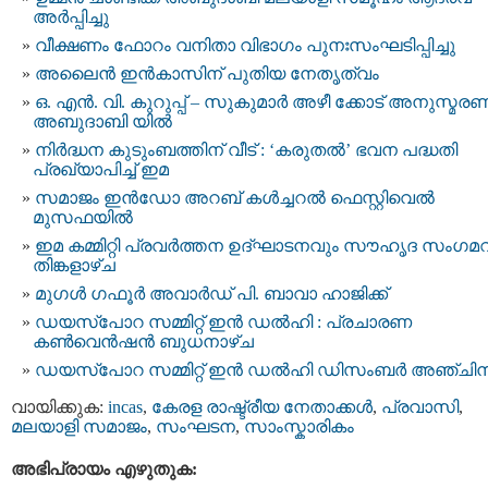
അർപ്പിച്ചു
വീക്ഷണം ഫോറം വനിതാ വിഭാഗം പുനഃസംഘടിപ്പിച്ചു
അലൈൻ ഇൻകാസിന് പുതിയ നേതൃത്വം
ഒ. എൻ. വി. കുറുപ്പ് – സുകുമാർ അഴീ ക്കോട് അനുസ്മര
അബുദാബി യിൽ
നിർദ്ധന കുടുംബത്തിന് വീട് : ‘കരുതൽ’ ഭവന പദ്ധതി
പ്രഖ്യാപിച്ച് ഇമ
സമാജം ഇന്‍ഡോ അറബ് കള്‍ച്ചറല്‍ ഫെസ്റ്റിവെല്‍
മുസഫയിൽ
ഇമ കമ്മിറ്റി പ്രവർത്തന ഉദ്ഘാടനവും സൗഹൃദ സംഗമ
തിങ്കളാഴ്ച
മുഗള്‍ ഗഫൂര്‍ അവാര്‍ഡ് പി. ബാവാ ഹാജിക്ക്
ഡയസ്പോറ സമ്മിറ്റ് ഇൻ ഡൽഹി : പ്രചാരണ
കൺവെൻഷൻ ബുധനാഴ്ച
ഡയസ്‌പോറ സമ്മിറ്റ് ഇന്‍ ഡല്‍ഹി ഡിസംബർ അഞ്ചിന
വായിക്കുക:
incas
,
കേരള രാഷ്ട്രീയ നേതാക്കള്‍
,
പ്രവാസി
,
മലയാളി സമാജം
,
സംഘടന
,
സാംസ്കാരികം
അഭിപ്രായം എഴുതുക: