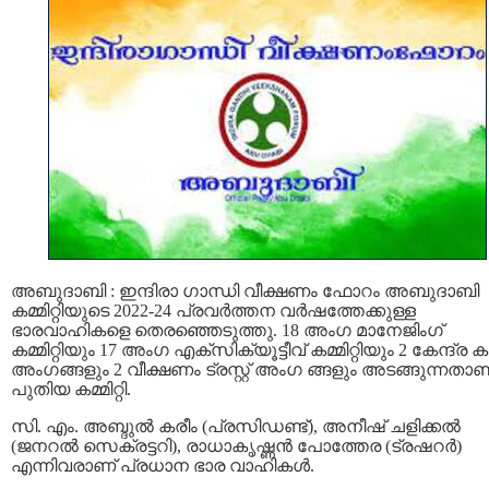
അബുദാബി : ഇന്ദിരാ ഗാന്ധി വീക്ഷണം ഫോറം അബുദാബി
കമ്മിറ്റിയുടെ 2022-24 പ്രവർത്തന വർഷത്തേക്കുള്ള
ഭാരവാഹികളെ തെരഞ്ഞെടുത്തു. 18 അംഗ മാനേജിംഗ്
കമ്മിറ്റിയും 17 അംഗ എക്സിക്യൂട്ടീവ് കമ്മിറ്റിയും 2 കേന്ദ്ര കമ്മ
അംഗങ്ങളും 2 വീക്ഷണം ട്രസ്റ്റ് അംഗ ങ്ങളും അടങ്ങുന്നതാണ
പുതിയ കമ്മിറ്റി.
സി. എം. അബ്ദുൽ കരീം (പ്രസിഡണ്ട്), അനീഷ് ചളിക്കൽ
(ജനറൽ സെക്രട്ടറി), രാധാകൃഷ്ണൻ പോത്തേര (ട്രഷറർ)
എന്നിവരാണ് പ്രധാന ഭാര വാഹികൾ.