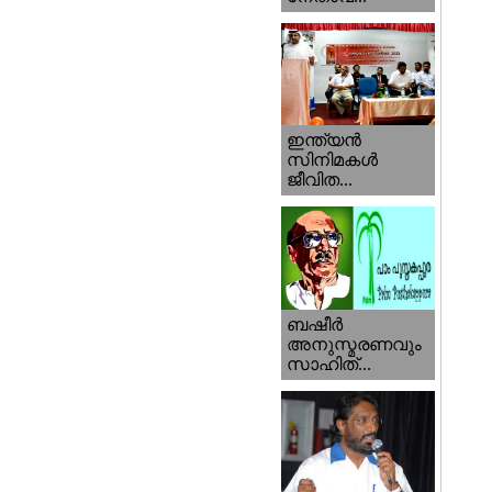
ഇന്ത്യന്‍
സിനിമകള്‍
ജീവിത...
ബഷീര്‍
അനുസ്മരണവും
സാഹിത്...