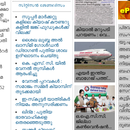
ായി
ക്ഷാ
ളെ
സൂപ്പർ മാർക്കറ്റു
ച്ചും
കളിലെ ക്യാഷ് കൗണ്ടറു
കളിൽ ജങ്ക് ഫുഡുകൾക്ക്
പ്ര
കിയാല്‍ മറുപടി
ണ്ടി
വിലക്ക്
സം
പറയണം : വെ...
ബി
ശൈഖ ലുബ്ന അൽ
ധതി
യു.
ഖാസിമി ഗോൾഡൻ
അബു
ഡ്രാഗൺ പുതിയ ശാഖ
റര്‍
ഉദ്ഘാടനം ചെയ്തു
ആഘ
കെ. എസ്. സി. യിൽ
നിയ
‍
വേനൽ തുമ്പികൾ
ബഹു
എയര്‍ ഇന്ത്യ
ആരംഭിച്ചു
യമ
ബാഗേജ് പത്ത്...
മതം
വേനൽ പ്പറവകൾ :
സാമ
സമാജം സമ്മർ ക്യാമ്പിന്
52
സേ
തുടക്കമായി
കുട്ട
ഇ-സ്‌കൂട്ടർ യാത്രികർ
നിയമം അനുസരിക്കണം
പൂര്‍
വിദ്യ
ഖിദ്മ : പുതിയ
ഒ.ഐ.സി.സി.
ഭാരവാഹികളെ
സാംസ
ജില്ലാ
തെരഞ്ഞെടുത്തു
ദുബാ
കൺവെൻഷൻ...
സമ്മർ ക്യാമ്പ്