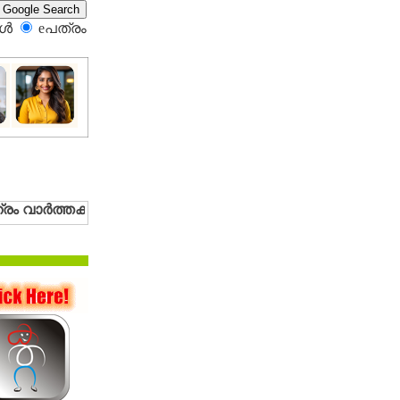
്‍
eപത്രം‍