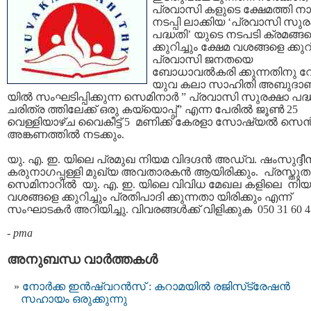
പ്രവാസി കളുടെ ക്ഷേമത്തി ന
നടപ്പി ലാക്കിയ ‘പ്രവാസി സുര
പദ്ധതി’ യുടെ നടപടി ക്രമങ്ങ
ക്കുറിച്ചും ക്ഷേമ വശങ്ങളെ ക്കുറി
പ്രവാസി ജനതയെ
ബോധാവല്‍കരി ക്കുന്നതിനു വേ
യുവ കലാ സാഹിതി അബുദാ
യില്‍ സംഘടിപ്പിക്കുന്ന സെമിനാര്‍ ” പ്രവാസി സുരക്ഷാ പദ്
ചരിത്ര ത്തിലേക്ക് ഒരു കയ്യൊപ്പ്‌” എന്ന പേരില്‍ ജൂണ്‍ 25
വെള്ളിയാഴ്ച വൈകീട്ട് 5 മണിക്ക് കേരളാ സോഷ്യല്‍ സെന്‍
അങ്കണത്തില്‍ നടക്കും.
യു. എ. ഇ. യിലെ പ്രമുഖ നിയമ വിദഗ്ദന്‍ അഡ്വ. ഷംസുദ്ദീന്
കരുനാഗപ്പള്ളി മുഖ്യ അവതാരകന്‍ ആയിരിക്കും. പ്രസ്തുത
സെമിനാറില്‍ യു. എ. ഇ. യിലെ വിവിധ മേഖല കളിലെ നി
വശങ്ങളെ ക്കുറിച്ചും പ്രതിപാദി ക്കുന്നതാ യിരിക്കും എന്ന്
സംഘാടകര്‍ അറിയിച്ചു. വിവരങ്ങള്‍ക്ക് വിളിക്കുക 050 31 60 4
-
pma
അനുബന്ധ വാര്‍ത്തകള്‍
നോർക്ക ഇൻഷ്വറൻസ് : കറാമയിൽ രജിസ്‌ട്രേഷൻ
സഹായം ഒരുക്കുന്നു