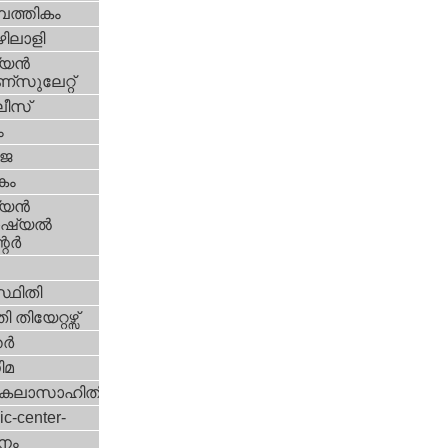
പത്തികം
ിലാളി
യന്‍
സുലേറ്റ്
ീസ്
ം
‍ജ
കം
യന്‍
്യല്‍
ര്‍
്ഥിതി
 തിയേറ്റഴ്സ്
്‍
ിമ
കലാസാഹിതി
ic-center-
നം