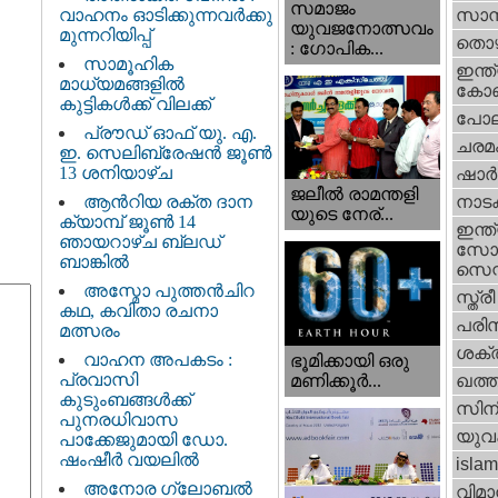
സമാജം
വാഹനം ഓടിക്കുന്നവർക്കു
സാമ്
യുവജനോത്സവം
മുന്നറിയിപ്പ്
തൊഴ
: ഗോപിക...
സാമൂഹിക
ഇന്ത്
മാധ്യമങ്ങളിൽ
കോണ്
കുട്ടികൾക്ക് വിലക്ക്
പോല
പ്രൗഡ് ഓഫ് യു. എ.
ചരമ
ഇ. സെലിബ്രേഷൻ ജൂൺ
13 ശനിയാഴ്ച
ഷാര്
ജലീല്‍ രാമന്തളി
ആൻറിയ രക്ത ദാന
നാട
യുടെ നേര്...
ക്യാമ്പ് ജൂൺ 14
ഇന്ത്
ഞായറാഴ്ച ബ്ലഡ്
സോഷ
ബാങ്കിൽ
സെന്റ
അസ്മോ പുത്തൻചിറ
സ്ത്രീ
കഥ, കവിതാ രചനാ
പരിസ
മത്സരം
ശക്തി
വാഹന അപകടം :
ഭൂമിക്കായി ഒരു
പ്രവാസി
മണിക്കൂര്‍...
ഖത്തര
കുടുംബങ്ങൾക്ക്
സിന
പുനരധിവാസ
യുവ
പാക്കേജുമായി ഡോ.
ഷംഷീർ വയലിൽ
islam
അനോര ഗ്ലോബൽ
വിമാ