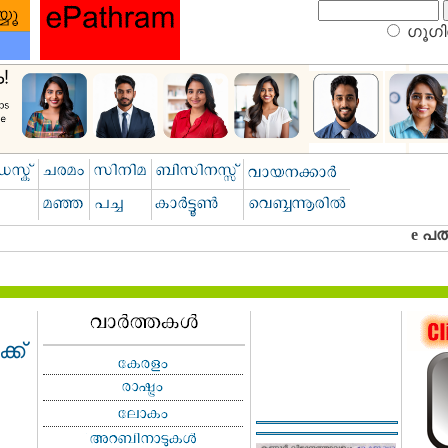
ഗൂഗിള
്ക്