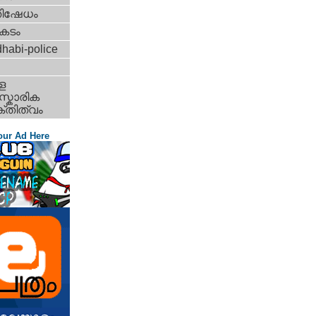
തിഷേധം
കടം
habi-police
ള
്കാരിക
്തിത്വം
our Ad Here