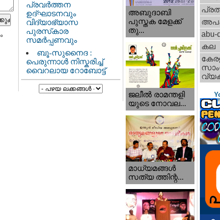
പ്രവർത്തന
പ്ര
അബുദാബി
ഉദ്ഘാടനവും
പുസ്തക മേളക്ക്
അപ
വിദ്യാഭ്യാസ
തു...
പുരസ്‌കാര
abu-d
ം
സമർപ്പണവും
കല
ബൂ-സുനൈദ :
കേര
പെരുന്നാൾ നിസ്കരിച്ച്
സാംസ
വൈറലായ റോബോട്ട്
വ്യക
ജലീല്‍ രാമന്തളി
Y
യുടെ നോവല...
മാധ്യമങ്ങള്‍
സത്യ ത്തിന്റ...