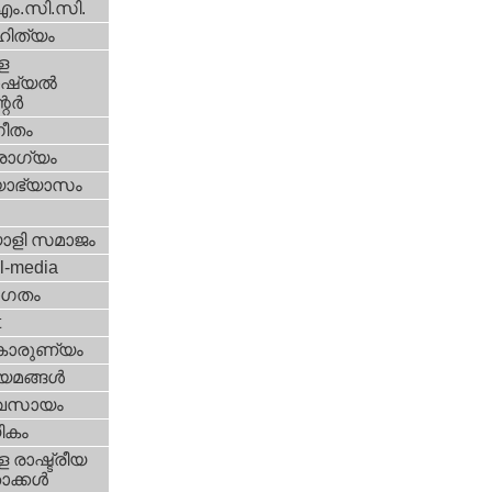
എം.സി.സി.
ിത്യം
ള
്യല്‍
ര്‍
ീതം
ോഗ്യം
യാഭ്യാസം
ാളി സമാജം
l-media
ഗതം
t
കാരുണ്യം
യമങ്ങള്‍
വസായം
ികം
 രാഷ്ട്രീയ
ക്കള്‍