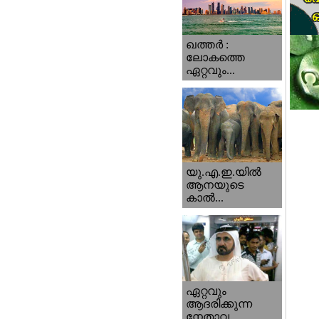
ഖത്തര്‍ :
ലോകത്തെ
ഏറ്റവും...
യു.എ.ഇ.യില്‍
ആനയുടെ
കാല്‍...
ഏറ്റവും
ആദരിക്കുന്ന
നേതാവ...