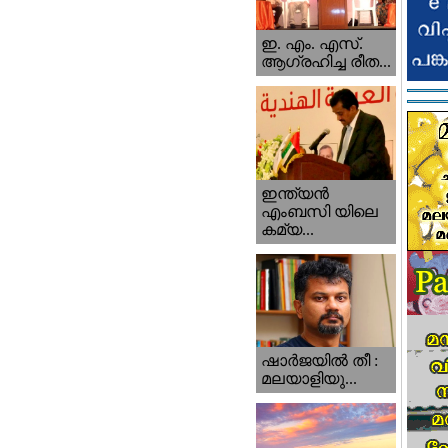
ഇ. എം. എസ്.
ആഗ്രഹിച്ച രീത...
ഇന്ത്യന്‍
എംബസി യിലെ
കമ്യ...
ഷാര്‍ജയില്‍ തീ :
മലയാളിയു...