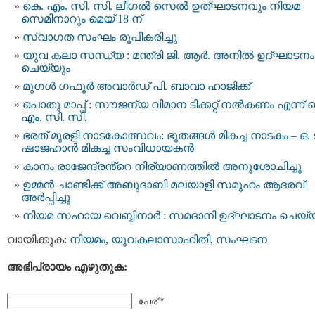
കെ. എം. സി. സി. ലീഗൽ സെൽ ഉത്ഘാടനവും നിയമ
സെമിനാറും മെയ് 18 ന്
സ്വാഗത സംഘം രൂപീകരിച്ചു
യുവ കലാ സന്ധ്യ : മന്ത്രി ജി. ആർ. അനിൽ ഉദ്ഘാടനം
ചെയ്യും
മുഗള്‍ ഗഫൂര്‍ അവാര്‍ഡ് പി. ബാവാ ഹാജിക്ക്
പൊതു മാപ്പ് : സൗജന്യ വിമാന ടിക്കറ്റ് നൽകണം എന്ന് 
എം. സി. സി.
ഭരത് മുരളി നാടകോത്സവം: ഭൂതങ്ങൾ മികച്ച നാടകം – ഒ. ട
ഷാജഹാൻ മികച്ച സംവിധായകൻ
കാനം രാജേന്ദ്രൻ്റെ നിര്യാണത്തിൽ അനുശോചിച്ചു
ഉമ്മൻ ചാണ്ടിക്ക് അബുദാബി മലയാളി സമൂഹം ആദരവ്
അർപ്പിച്ചു
നിയമ സഹായ വെബ്ബിനാർ : സമദാനി ഉദ്ഘാടനം ചെയ്യ
വായിക്കുക:
നിയമം
,
യുവകലാസാഹിതി
,
സംഘടന
അഭിപ്രായം എഴുതുക:
പേര് *