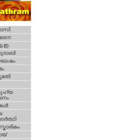
വാസി
ഘടന
എ.ഇ.
ദാബി
ോഷം
മം
മതി
ൂഹ്യ
വനം
ികള്‍
വ
ാര്‍ത്ഥി
്കാരികം
യ്‌