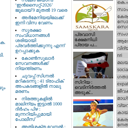
കെ.
‘ഇൻസൈറ്റ്-2026’
സാഹ
ജൂലായ് 9 മുതൽ 19 വരെ
കേര
അർമേനിയയിലേക്ക്
സോഷ
ഇനി വിസ വേണം
സെന്റ
സുരക്ഷാ
സംഗ
പ്രവാസി
സംവിധാനങ്ങൾ
ക്ഷേമനിധി
ശരിയായി
ആര
കെ.
പ്രായ പ...
പ്രവർത്തിക്കുന്നു എന്ന്
വിദ്
ഉറപ്പാക്കുക
ി.
nri
കോൺസുലാർ
മലയ
സേവനങ്ങൾക്ക്
നിയന്ത്രണം
socia
ചുവപ്പ് സിഗ്നൽ
ഗതാ
മറികടന്നു : 41 ട്രാഫിക്
സിറിയ :
expa
അപകടങ്ങളിൽ നാലു
വെടിനിർത്തൽ
ും
ജീവ
മരണം
അടുക്...
മാധ്
നിരത്തുകളിൽ
മാലിന്യം ഇട്ടാൽ 1000
വ്യ
ദിർഹം പിഴ :
കായ
മുന്നറിയിപ്പുമായി
പോലീസ്
കേരള
നേതാ
അതിശക്ത വേനൽ :