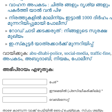
വാഹന അപകടം : ചിത്ര ങ്ങളും ദൃശ്യ ങ്ങളും
പകര്‍ത്തി യാല്‍ വന്‍ പിഴ
നിരത്തുകളിൽ മാലിന്യം ഇട്ടാൽ 1000 ദിർഹം പ
മുന്നറിയിപ്പുമായി പോലീസ്
റോഡ് ചാടി ക്കടക്കരുത് : നിങ്ങളുടെ സുരക്ഷ
മുഖ്യം
ഇ-സ്‌കൂട്ടർ യാത്രക്കാർക്ക് മുന്നറിയിപ്പ്
വായിക്കുക:
abu-dhabi-police
,
social-media
,
traffic-fine
,
അപകടം
,
അബുദാബി
,
നിയമം
,
പോലീസ്
അഭിപ്രായം എഴുതുക:
പേര് *
ഈമെയില്‍ (പ്രസിദ്ധീകരിക്കില്ല) *
വെബ്സൈറ്റ്
താഴെ കാണുന്ന വാക്ക് പെട്ടിയില്‍ ടൈപ്പ്‌ ചെയ്യുക. സ്പാം ശല്യം