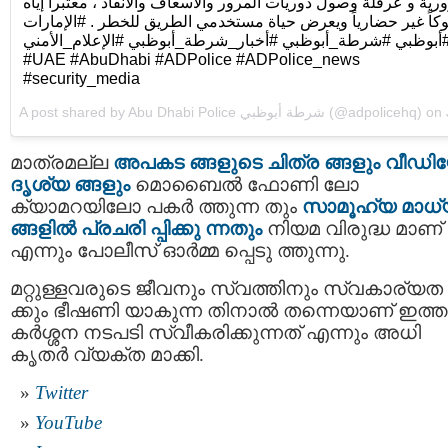
رية و عرقلة وصول دوريات المرور والاسعاف والانقاذ ، معتبراً إياه
كاً غير حضارياً ويعرض حياة مستخدمي الطريق للخطر . #الإمارات
#بوظبي #شرطة_أبوظبي #أخبار_شرطة_أبوظبي #الإعلام_الأمني
#UAE #AbuDhabi #ADPolice #ADPolice_news
#security_media
A post shared by
Abu Dhabi Police شرطة أبوظبي
(@adpolicehq) on
Jul 8, 
മാത്രമല്ല
അപകട ങ്ങളുടെ ചിത്ര ങ്ങളും വീഡ
ദൃശ്യ ങ്ങളും
മൊബൈല്‍ ഫോണി ലോ
ക്യാമറയിലോ പകര്‍ ത്തുന്ന തും
സാമൂഹ്യ മാധ്
ങ്ങളില്‍ പ്രചരി പ്പിക്കു ന്നതും
നിയമ വിരുദ്ധ മാണ്
എന്നും പോലീസ് ഓര്‍മ്മ പ്പെടു ത്തുന്നു.
മറ്റുള്ളവരുടെ ജീവനും സ്വത്തിനും സ്വകാര്യത
ക്കും ഭീഷണി യാകുന്ന തിനാൽ തന്നെയാണ് ഇത്ത
കര്‍ശ്ശന നടപടി സ്വീകരിക്കുന്നത് എന്നും അധി
കൃതര്‍ വ്യക്ത മാക്കി.
Twitter
YouTube