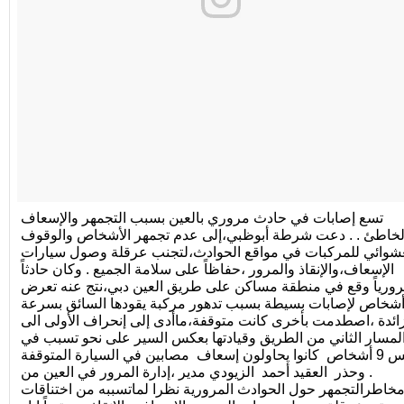
تسع إصابات في حادث مروري بالعين بسبب التجمهر والإسعاف
لخاطئ . . دعت شرطة أبوظبي،إلى عدم تجمهر الأشخاص والوقوف
عشوائي للمركبات في مواقع الحوادث،لتجنب عرقلة وصول سيارات
الإسعاف،والإنقاذ والمرور ،حفاظاً على سلامة الجميع . وكان حادثاً
ورياً وقع في منطقة مساكن على طريق العين دبي،نتج عنه تعرض
9 شخاص لإصابات بسيطة بسبب تدهور مركبة يقودها السائق بسرعة
ائدة ،اصطدمت بأخرى كانت متوقفة،ماأدى إلى إنحراف الأولى الى
لمسار الثاني من الطريق وقيادتها بعكس السير على نحو تسبب في
دهس 9 أشخاص كانوا يحاولون إسعاف مصابين في السيارة المتوقفة
. وحذر العقيد أحمد الزيودي مدير ،إدارة المرور في العين من
خاطرالتجمهر حول الحوادث المرورية نظرا لماتسببه من اختناقات