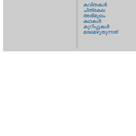
കവിതകള്‍
ചിത്രകല
അഭിമുഖം
കഥകള്‍
കുറിപ്പുകള്‍
മരമെഴുതുന്നത്