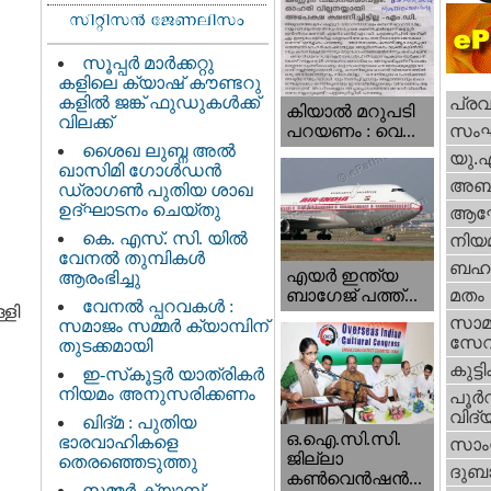
സൂപ്പർ മാർക്കറ്റു
കളിലെ ക്യാഷ് കൗണ്ടറു
കളിൽ ജങ്ക് ഫുഡുകൾക്ക്
പ്ര
കിയാല്‍ മറുപടി
വിലക്ക്
സം
പറയണം : വെ...
ശൈഖ ലുബ്ന അൽ
യു.
ഖാസിമി ഗോൾഡൻ
അബു
ഡ്രാഗൺ പുതിയ ശാഖ
ഉദ്ഘാടനം ചെയ്തു
ആഘ
കെ. എസ്. സി. യിൽ
നിയ
വേനൽ തുമ്പികൾ
ബഹു
എയര്‍ ഇന്ത്യ
ആരംഭിച്ചു
ബാഗേജ് പത്ത്...
മതം
വേനൽ പ്പറവകൾ :
്ളി
സാമ
സമാജം സമ്മർ ക്യാമ്പിന്
സേ
തുടക്കമായി
കുട്ട
ഇ-സ്‌കൂട്ടർ യാത്രികർ
നിയമം അനുസരിക്കണം
പൂര്‍
വിദ്യ
ഖിദ്മ : പുതിയ
ഒ.ഐ.സി.സി.
ഭാരവാഹികളെ
സാംസ
ജില്ലാ
തെരഞ്ഞെടുത്തു
ദുബാ
കൺവെൻഷൻ...
സമ്മർ ക്യാമ്പ്