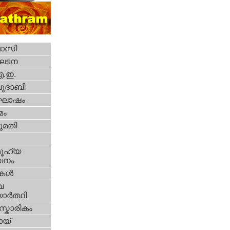
വാസി
ഘടന
എ.ഇ.
ദാബി
ോഷം
മം
മതി
ൂഹ്യ
വനം
ികള്‍
വ
ാര്‍ത്ഥി
്കാരികം
യ്‌