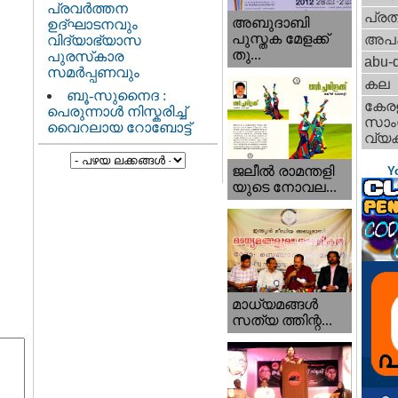
പ്രവർത്തന
പ്ര
അബുദാബി
ഉദ്ഘാടനവും
പുസ്തക മേളക്ക്
അപ
വിദ്യാഭ്യാസ
തു...
പുരസ്‌കാര
abu-d
സമർപ്പണവും
കല
ബൂ-സുനൈദ :
കേര
പെരുന്നാൾ നിസ്കരിച്ച്
സാംസ
വൈറലായ റോബോട്ട്
വ്യക
ജലീല്‍ രാമന്തളി
Y
യുടെ നോവല...
മാധ്യമങ്ങള്‍
സത്യ ത്തിന്റ...