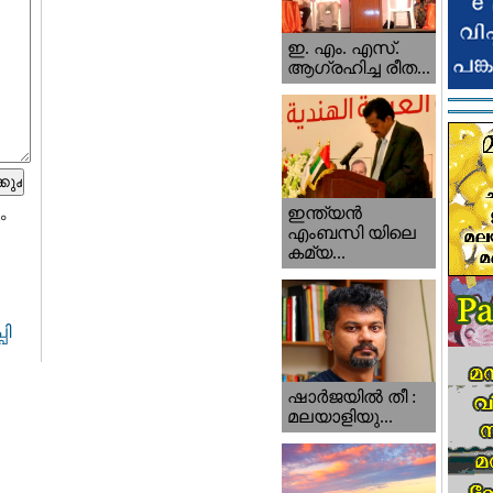
ഇ. എം. എസ്.
ആഗ്രഹിച്ച രീത...
ഇന്ത്യന്‍
ം
എംബസി യിലെ
കമ്യ...
പി
ഷാര്‍ജയില്‍ തീ :
മലയാളിയു...