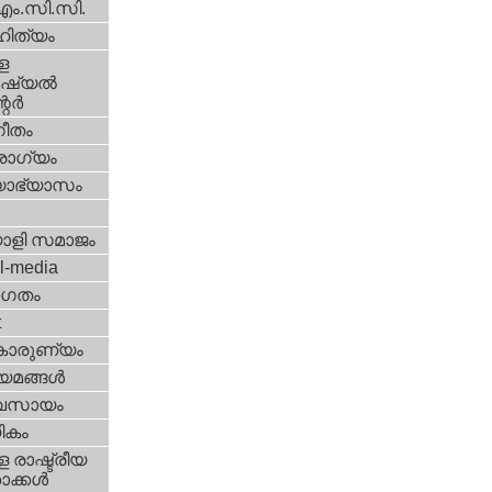
എം.സി.സി.
ിത്യം
ള
്യല്‍
ര്‍
ീതം
ോഗ്യം
യാഭ്യാസം
ാളി സമാജം
l-media
ഗതം
t
കാരുണ്യം
യമങ്ങള്‍
വസായം
ികം
 രാഷ്ട്രീയ
ക്കള്‍