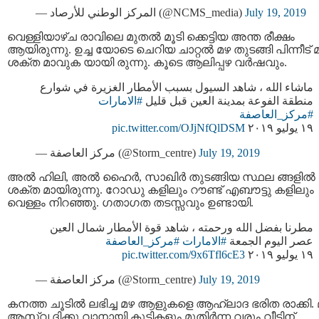
— المركز الوطني للأرصاد (@NCMS_media)
July 19, 2019
വെള്ളിയാഴ്ച രാവിലെ മുതല്‍ മൂടി ക്കെട്ടിയ അന്ത രീക്ഷം
ആയിരുന്നു. ഉച്ച യോടെ ചെറിയ ചാറ്റല്‍ മഴ തുടങ്ങി പിന്നീട് 
ശക്ത മാവുക യായി രുന്നു. കൂടെ ആലിപ്പഴ വര്‍ഷവും.
ماشاء الله ، شاهد السيول بسبب الأمطار الغزيرة في شوارع
منطقة الفوعة بمدينة العين قبل قليل
#الامارات
#مركز_العاصفة
pic.twitter.com/OJjNfQlDSM
١٩ يوليو ٢٠١٩
— مركز العاصفة (@Storm_centre)
July 19, 2019
അൽ ഹിലി, അൽ ഹൈര്‍, സാഖിര്‍ തുടങ്ങിയ സ്ഥല ങ്ങളില്‍
ശക്ത മായിരുന്നു. റോഡു കളിലും റൗണ്ട് എബൗട്ടു കളിലും
വെള്ളം നിറഞ്ഞു. ഗതാഗത തടസ്സവും ഉണ്ടായി.
مطرنا بفضل الله ورحمته ، شاهد قوة الأمطار شمال العين
عصر اليوم الجمعة
#الامارات
#مركز_العاصفة
pic.twitter.com/9x6Tfl6cE3
١٩ يوليو ٢٠١٩
— مركز العاصفة (@Storm_centre)
July 19, 2019
കനത്ത ചൂടിൽ ലഭിച്ച മഴ ആളുകളെ ആഹ്ലാദ ഭരിത രാക്കി. 
ആസ്വ ദിക്കു വാനായി കുട്ടികളും മുതിര്‍ന്ന വരും വീടിന്