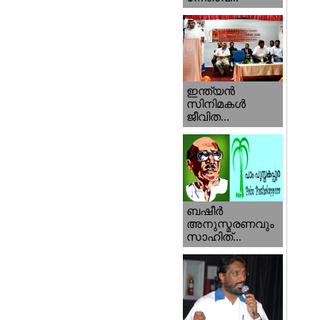
ഇന്ത്യന്‍
സിനിമകള്‍
ജീവിത...
ബഷീര്‍
അനുസ്മരണവും
സാഹിത്...