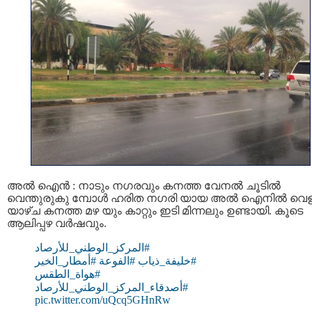
അല്‍ ഐന്‍ : നാടും നഗരവും കനത്ത വേനല്‍ ചൂടില്‍
വെന്തുരുകു മ്പോള്‍ ഹരിത നഗരി യായ അല്‍ ഐനില്‍ വെള
യാഴ്ച കനത്ത മഴ യും കാറ്റും ഇടി മിന്നലും ഉണ്ടായി. കൂടെ
ആലിപ്പഴ വര്‍ഷവും.
#المركز_الوطني_للأرصاد
#أمطار_الخير
⁩ ⁧
#الفوعة
⁩ ⁧
#خليفة_ذياب
⁩ ⁧⁩
#هواة_الطقس
#أصدقاء_المركز_الوطني_للأرصاد
pic.twitter.com/uQcq5GHnRw