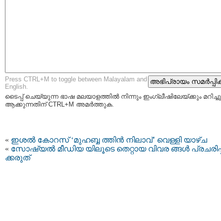
Press CTRL+M to toggle between Malayalam and
English.
ടൈപ്പ്‌ ചെയ്യുന്ന ഭാഷ മലയാളത്തില്‍ നിന്നും ഇംഗ്ലീഷിലേയ്ക്കും മറിച്ചു
ആക്കുന്നതിന് CTRL+M അമര്‍ത്തുക.
«
ഇശല്‍ കോറസ് ‘മുഹബ്ബ ത്തിൻ നിലാവ്’ വെള്ളി യാഴ്ച
«
സോഷ്യല്‍ മീഡിയ യിലൂടെ തെറ്റായ വിവര ങ്ങൾ പ്രചരിപ്
ക്കരുത്