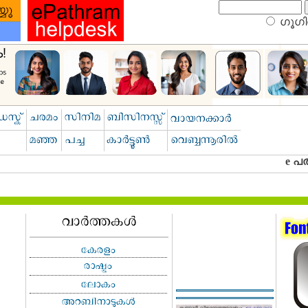
ഗൂഗിള