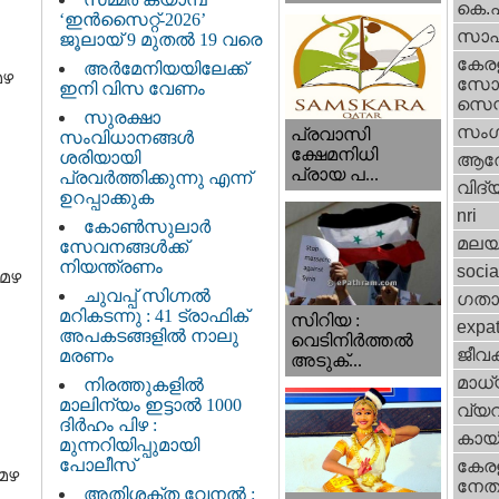
കെ.
‘ഇൻസൈറ്റ്-2026’
സാഹ
ജൂലായ് 9 മുതൽ 19 വരെ
കേര
അർമേനിയയിലേക്ക്
മഴ
സോഷ
ഇനി വിസ വേണം
സെന്റ
സുരക്ഷാ
സംഗ
പ്രവാസി
സംവിധാനങ്ങൾ
ക്ഷേമനിധി
ശരിയായി
ആര
പ്രായ പ...
പ്രവർത്തിക്കുന്നു എന്ന്
വിദ്
ഉറപ്പാക്കുക
nri
കോൺസുലാർ
മലയ
സേവനങ്ങൾക്ക്
നിയന്ത്രണം
socia
 മഴ
ചുവപ്പ് സിഗ്നൽ
ഗതാ
മറികടന്നു : 41 ട്രാഫിക്
സിറിയ :
expa
അപകടങ്ങളിൽ നാലു
വെടിനിർത്തൽ
ജീവ
മരണം
അടുക്...
മാധ്
നിരത്തുകളിൽ
മാലിന്യം ഇട്ടാൽ 1000
വ്യ
ദിർഹം പിഴ :
കായ
മുന്നറിയിപ്പുമായി
പോലീസ്
കേരള
മഴ
നേതാ
അതിശക്ത വേനൽ :