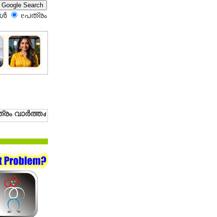
്‍
eപത്രം‍