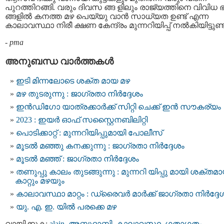
പുറത്തിറങ്ങി. വരും ദിവസ ങ്ങ ളിലും രാജ്യത്തിനെ വിവിധ 
ങ്ങളിൽ കനത്ത മഴ പെയ്യു വാൻ സാധ്യത ഉണ്ട് എന്ന
കാലാവസ്ഥാ നിരീ ക്ഷണ കേന്ദ്രം മുന്നറിയിപ്പ് നൽകിയിട്ടുണ്ട
-
pma
അനുബന്ധ വാര്‍ത്തകള്‍
ഇടി മിന്നലോടെ ശക്ത മായ മഴ
മഴ തുടരുന്നു : ജാഗ്രതാ നിർദ്ദേശം
ഇന്‍ഡിഗോ യാത്രക്കാര്‍ക്ക് സിറ്റി ചെക്ക് ഇന്‍ സൗകര്യം
2023 : ഇയർ ഓഫ് സസ്റ്റൈനബിലിറ്റി
പൊടിക്കാറ്റ് : മുന്നറിയിപ്പുമായി പോലീസ്
മൂടല്‍ മഞ്ഞു കനക്കുന്നു : ജാഗ്രതാ നിര്‍ദ്ദേശം
മൂടല്‍ മഞ്ഞ് : ജാഗ്രതാ നിര്‍ദ്ദേശം
തണുപ്പു കാലം തുടങ്ങുന്നു : മുന്നറി യിപ്പു മായി ശക്തമ
കാറ്റും മഴയും
കാലാവസ്ഥാ മാറ്റം : ഡ്രൈവര്‍ മാര്‍ക്ക് ജാഗ്രതാ നിര്‍ദ്ദേ
യു. എ. ഇ. യിൽ പരക്കെ മഴ
വായിക്കുക:
alain
,
അബുദാബി
,
കാലാവസ്ഥ
,
ഗതാഗതം
,