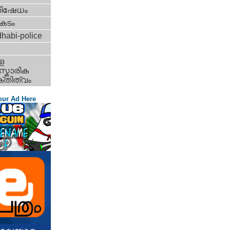
തിഷേധം
കടം
habi-police
ള
്കാരിക
്തിത്വം
our Ad Here