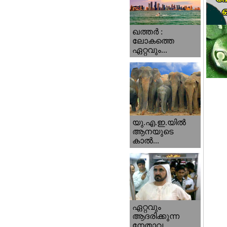
ഖത്തര്‍ :
ലോകത്തെ
ഏറ്റവും...
യു.എ.ഇ.യില്‍
ആനയുടെ
കാല്‍...
ഏറ്റവും
ആദരിക്കുന്ന
നേതാവ...