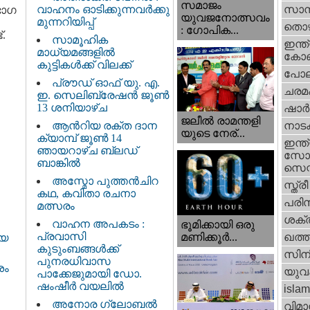
സമാജം
വാഹനം ഓടിക്കുന്നവർക്കു
സാമ്
ഭാഗ
യുവജനോത്സവം
മുന്നറിയിപ്പ്
തൊഴ
: ഗോപിക...
്.
സാമൂഹിക
ഇന്ത്
മാധ്യമങ്ങളിൽ
കോണ്
കുട്ടികൾക്ക് വിലക്ക്
പോല
പ്രൗഡ് ഓഫ് യു. എ.
ചരമ
ഇ. സെലിബ്രേഷൻ ജൂൺ
13 ശനിയാഴ്ച
ഷാര്
ജലീല്‍ രാമന്തളി
ആൻറിയ രക്ത ദാന
നാട
യുടെ നേര്...
ക്യാമ്പ് ജൂൺ 14
ഇന്ത്
ഞായറാഴ്ച ബ്ലഡ്
സോഷ
ബാങ്കിൽ
സെന്റ
അസ്മോ പുത്തൻചിറ
സ്ത്രീ
കഥ, കവിതാ രചനാ
പരിസ
മത്സരം
ശക്തി
വാഹന അപകടം :
ഭൂമിക്കായി ഒരു
പ്രവാസി
മണിക്കൂര്‍...
ഖത്തര
ായ
കുടുംബങ്ങൾക്ക്
സിന
പുനരധിവാസ
ശം
യുവ
പാക്കേജുമായി ഡോ.
ഷംഷീർ വയലിൽ
islam
അനോര ഗ്ലോബൽ
വിമാ