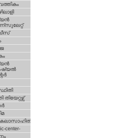
പത്തികം
ിലാളി
യന്‍
സുലേറ്റ്
ീസ്
ം
‍ജ
കം
യന്‍
്യല്‍
ര്‍
്ഥിതി
 തിയേറ്റഴ്സ്
്‍
ിമ
കലാസാഹിതി
ic-center-
നം