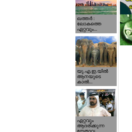
ഖത്തര്‍ :
ലോകത്തെ
ഏറ്റവും...
യു.എ.ഇ.യില്‍
ആനയുടെ
കാല്‍...
ഏറ്റവും
ആദരിക്കുന്ന
നേതാവ...