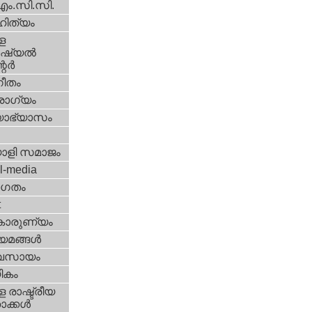
എം.സി.സി.
ിത്യം
ള
്യല്‍
ര്‍
ീതം
ോഗ്യം
യാഭ്യാസം
ാളി സമാജം
l-media
ഗതം
t
കാരുണ്യം
യമങ്ങള്‍
വസായം
ികം
 രാഷ്ട്രീയ
ക്കള്‍