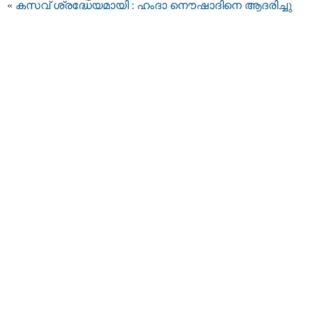
«
കസവ് ശ്രദ്ധേയമായി : ഹംദാ നൌഷാദിനെ ആദരിച്ചു