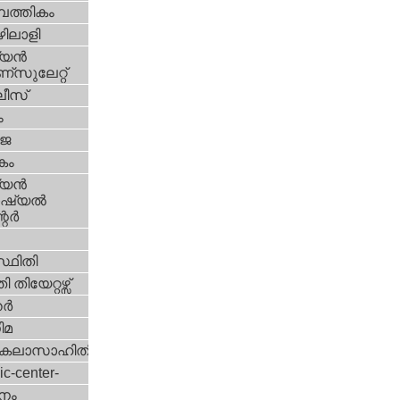
പത്തികം
ിലാളി
യന്‍
സുലേറ്റ്
ീസ്
ം
‍ജ
കം
യന്‍
്യല്‍
ര്‍
്ഥിതി
 തിയേറ്റഴ്സ്
്‍
ിമ
കലാസാഹിതി
ic-center-
നം