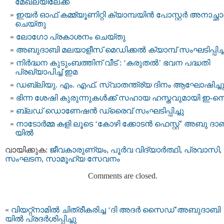
മേഖലയിലേക്ക്
ഇയർ ഓഫ് കമ്മ്യൂണിറ്റി ക്യാമ്പയിൻ പോസ്റ്റർ അനാച്ഛ
ചെയ്തു
ലോഗോ പ്രകാശനം ചെയ്തു
അബുദാബി മലയാളീസ് മെഡിക്കൽ ക്യാമ്പ് സംഘടിപ്പിച്ച
നിർദ്ധന കുടുംബത്തിന് വീട് : ‘കരുതൽ’ ഭവന പദ്ധതി
പ്രഖ്യാപിച്ച് ഇമ
ഡബ്ലിയു. എം. എഫ്. സ്വാതന്ത്ര്യ ദിനം ആഘോഷിച്ച
ഭിന്ന ശേഷി കുരുന്നുകൾക്ക് സഹായ ഹസ്തവുമായി ഇ-നെസ്റ
ബ്ലഡ് ഡൊണേഷൻ ഡ്രൈവ് സംഘടിപ്പിച്ചു
നാടോർമ്മ കളി ലൂടെ ‘കോഴി ക്കോടൻ ഫെസ്റ്റ്’ അബു ദാ
യില്‍
വായിക്കുക:
ജീവകാരുണ്യം
,
പൂര്‍വ വിദ്യാര്‍ത്ഥി
,
പ്രവാസി
,
സംഘടന
,
സാമൂഹ്യ സേവനം
Comments are closed.
«
വിയറ്റ്‌നാമില്‍ ചിത്രീകരിച്ച ‘ദി അദർ സൈഡ്’അബുദാബി
യില്‍ പ്രദര്‍ശിപ്പിച്ചു