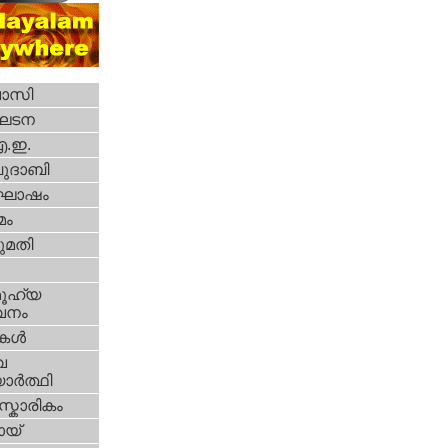
വാസി
ഘടന
എ.ഇ.
ദാബി
ോഷം
മം
മതി
ൂഹ്യ
വനം
ികള്‍
വ
ാര്‍ത്ഥി
്കാരികം
യ്‌