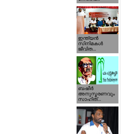
ഇന്ത്യന്‍
സിനിമകള്‍
ജീവിത...
ബഷീര്‍
അനുസ്മരണവും
സാഹിത്...