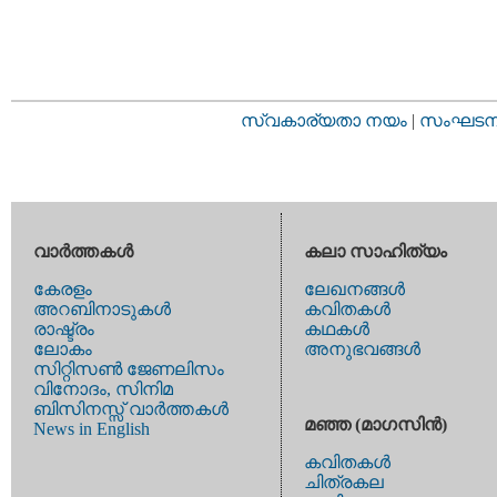
സ്വകാര്യതാ നയം
|
സംഘടനാ 
വാര്‍ത്തകള്‍
കലാ സാഹിത്യം
കേരളം
ലേഖനങ്ങള്‍
അറബിനാടുകള്‍
കവിതകള്‍
രാഷ്ട്രം
കഥകള്‍
ലോകം
അനുഭവങ്ങള്‍
സിറ്റിസണ്‍ ജേണലിസം
വിനോദം, സിനിമ
ബിസിനസ്സ് വാര്‍ത്തകള്‍
മഞ്ഞ (മാഗസിന്‍)
News in English
കവിതകള്‍
ചിത്രകല