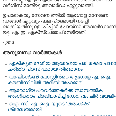
വർഗീസ്‌ മാത്യു അവാർഡ്‌ ഏറ്റുവാങ്ങി.
ഉപഭോക്തൃ സേവന ത്തിൽ ആഗോള മാനദണ്
ഡങ്ങൾ ഏറ്റവും ഫല പ്രദമായി നടപ്പി
ലാക്കിയതിനുള്ള ‘പീപ്പിൾ ചോയ്സ്’ അവാർഡാണ്
യു. എ. ഇ. എക്സ്ചേഞ്ച് നേടിയത്.
-
pma
അനുബന്ധ വാര്‍ത്തകള്‍
ഏകീകൃത ദേശീയ ആരോഗ്യ പരി രക്ഷാ പദ്ധതി
ചരിത്ര പ്രസിദ്ധമായ തീരുമാനം
വാഷിംഗ്ടൺ പോസ്റ്റിന്‍റെ ആഗോള എ. ഐ.
കൗൺസിലിൽ അദീബ് അഹമ്മദ്
ആരോഗ്യ പ്രവർത്തകർക്ക് സാമ്പത്തിക
അംഗീകാരം പ്രഖ്യാപിച്ച് ഡോ. ഷംഷീർ വയല
ഐ. സി. എ. ഐ. യുടെ ‘തരംഗ്-26’
ശ്രദ്ധേയമായി