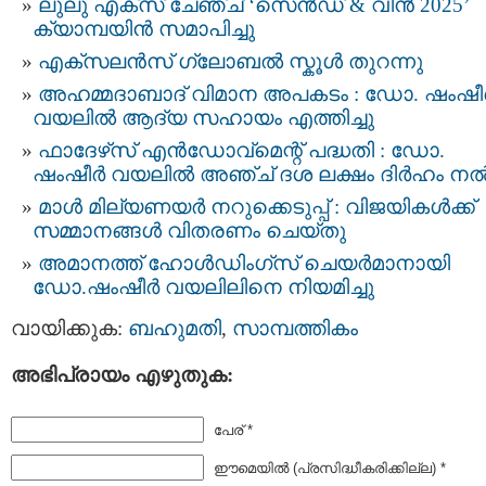
ലുലു എക്സ് ചേഞ്ച് ‘സെൻഡ് & വിൻ 2025’
ക്യാമ്പയിന്‍ സമാപിച്ചു
എക്സലൻസ് ഗ്ലോബൽ സ്കൂൾ തുറന്നു
അഹമ്മദാബാദ് വിമാന അപകടം : ഡോ. ഷംഷീ
വയലിൽ ആദ്യ സഹായം എത്തിച്ചു
ഫാദേഴ്‌സ് എന്‍ഡോവ്‌മെന്റ് പദ്ധതി : ഡോ.
ഷംഷീര്‍ വയലില്‍ അഞ്ച് ദശ ലക്ഷം ദിര്‍ഹം നല്
മാൾ മില്യണയർ നറുക്കെടുപ്പ് : വിജയികൾക്ക്
സമ്മാനങ്ങൾ വിതരണം ചെയ്തു
അമാനത്ത് ഹോൾഡിംഗ്‌സ് ചെയർമാനായി
ഡോ.ഷംഷീർ വയലിലിനെ നിയമിച്ചു
വായിക്കുക:
ബഹുമതി
,
സാമ്പത്തികം
അഭിപ്രായം എഴുതുക:
പേര് *
ഈമെയില്‍ (പ്രസിദ്ധീകരിക്കില്ല) *