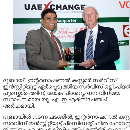
ദുബായ് : ഇന്റർനാഷണൽ കസ്റ്റമർ സർവീസ്
ഇൻസ്റ്റിറ്റ്യൂട്ട് ഏർപ്പെടുത്തിയ സർവീസ് ഒളിംപ്യ
പുരസ്കാര ത്തിന്, ലോക പ്രശസ്ത ധന വിനിമയ
സ്ഥാപന മായ യു. എ. ഇ.എക്സ്ചേഞ്ച്
അർഹമായി.
ദുബായിൽ നടന്ന ചടങ്ങിൽ, ഇന്റർനാഷണൽ കസ്റ്
സർവീസ് ഇൻസ്റ്റിറ്റ്യൂട്ട് പ്രസിഡന്റ്‌ ഫിൽ ഫോറസ്റ
നിന്ന് യു. എ. ഇ.എക്സ്ചേഞ്ച് കണ്‍ട്രി ഹെഡ്