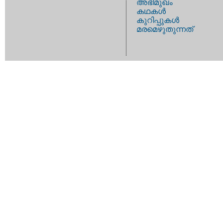
അഭിമുഖം
കഥകള്‍
കുറിപ്പുകള്‍
മരമെഴുതുന്നത്