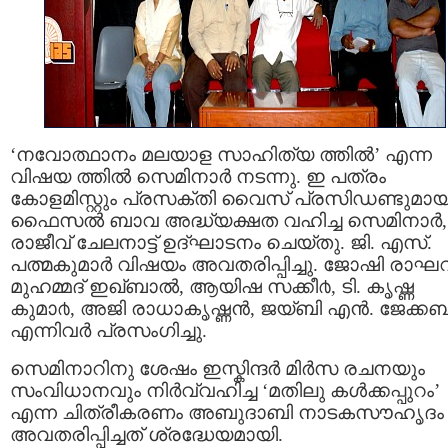
‘നവോത്ഥാനം മലയാള സാഹിത്യ ത്തില്‍’ എന്ന
വിഷയ ത്തില്‍ സെമിനാര്‍ നടന്നു. ഇ പത്രം
കോളമിസ്റ്റും പ്രസക്തി വൈസ്‌ പ്രസിഡണ്ടുമാ
ഫൈസല്‍ ബാവ അദ്ധ്യക്ഷത വഹിച്ച സെമിനാര്‍,
രാജീവ്‌ ചേലനാട്ട് ഉദ്ഘാടനം ചെയ്തു. ജി. എസ്.
പത്മകുമാര്‍ വിഷയം അവതരിപ്പിച്ചു. ജോഷി രാഘവ
മുഹമ്മദ്‌ ഇഖ്‌ബാല്‍, ആയിഷ സക്കീ൪, ടി. കൃഷ്ണ
കുമാ൪, അജി രാധാകൃഷ്ണന്‍, ജയ്ബി എന്‍. ജേക്കബ്
എന്നിവര്‍ പ്രസംഗിച്ചു.
സെമിനാറിനു ശേഷം ഇസ്കിന്ദര്‍ മിര്‍സ രചനയും
സംവിധാനവും നിര്‍വ്വഹിച്ച ‘മതിലു കള്‍‍ക്കപ്പുറം’
എന്ന ചിത്രീകരണം അബുദാബി നാടകസൗഹൃദം
അവതരിപ്പിച്ചത് ശ്രദ്ധേയമായി.