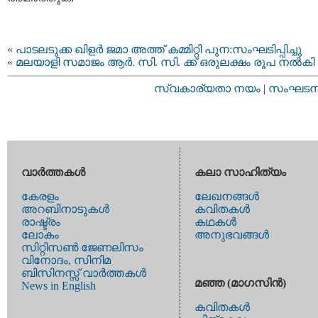
«
പാടലടുക്ക ഖിളര്‍ ജമാ അത്ത് കമ്മിറ്റി പുന:സംഘടിപ്പിച്ചു
«
മലയാളി സമാജം ആര്‍. സി. സി. ക്ക് ഒരുലക്ഷം രൂപ നല്‍കി
സ്വകാര്യതാ നയം
|
സംഘടനാ 
വാര്‍ത്തകള്‍
കലാ സാഹിത്യം
കേരളം
ലേഖനങ്ങള്‍
അറബിനാടുകള്‍
കവിതകള്‍
രാഷ്ട്രം
കഥകള്‍
ലോകം
അനുഭവങ്ങള്‍
സിറ്റിസണ്‍ ജേണലിസം
വിനോദം, സിനിമ
ബിസിനസ്സ് വാര്‍ത്തകള്‍
മഞ്ഞ (മാഗസിന്‍)
News in English
കവിതകള്‍