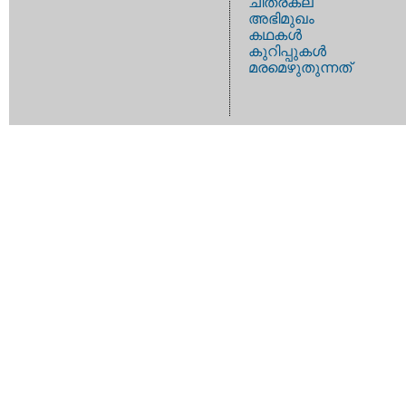
ചിത്രകല
അഭിമുഖം
കഥകള്‍
കുറിപ്പുകള്‍
മരമെഴുതുന്നത്