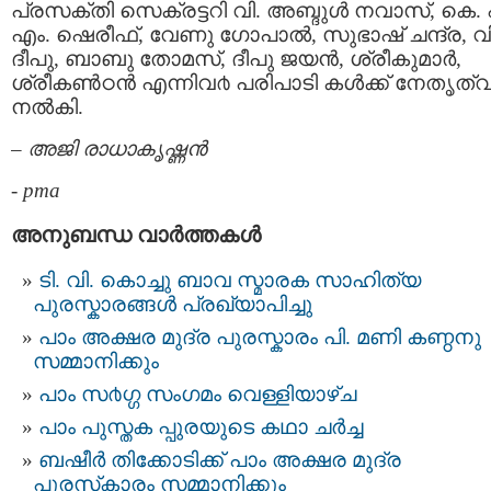
പ്രസക്തി സെക്രട്ടറി വി. അബ്ദുള്‍ നവാസ്‌, കെ.
എം. ഷെരീഫ്, വേണു ഗോപാല്‍, സുഭാഷ്‌ ചന്ദ്ര, വി
ദീപു, ബാബു തോമസ്‌, ദീപു ജയന്‍, ശ്രീകുമാര്‍,
ശ്രീകണ്‍ഠന്‍ എന്നിവ൪ പരിപാടി കള്‍ക്ക് നേതൃത്
നല്‍കി.
– അജി രാധാകൃഷ്ണന്‍
-
pma
അനുബന്ധ വാര്‍ത്തകള്‍
ടി. വി. കൊച്ചു ബാവ സ്മാരക സാഹിത്യ
പുരസ്കാരങ്ങൾ പ്രഖ്യാപിച്ചു
പാം അക്ഷര മുദ്ര പുരസ്കാരം പി. മണി കണ്ഠനു
സമ്മാനിക്കും
പാം സ൪ഗ്ഗ സംഗമം വെള്ളിയാഴ്ച
പാം പുസ്തക പ്പുരയുടെ കഥാ ചർച്ച
ബഷീര്‍ തിക്കോടിക്ക് പാം അക്ഷര മുദ്ര
പുരസ്‌കാരം സമ്മാനിക്കും