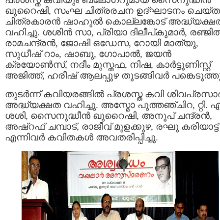
ഖുറൈഷി, സംഘ ചിത്രരചന ഉദ്ഘാടനം ചെയ്തു
ചിത്രകാരന്‍ ഷാഹുല്‍ കൊല്ലങ്കോട് അദ്ധ്യക്ഷ
വഹിച്ചു. ശശിന്‍ സാ, പ്രിയാ ദിലീപ്കുമാര്‍, രഞ്ജിത്
രാമചന്ദ്രന്‍, ജോഷി ഒഡേസ, റോയി മാത്യു,
സുധീഷ്‌ റാം, ഷാബു, ഗോപാല്‍, ജയന്‍
ക്രയോണ്‍സ്, നദീം മുസ്തഫ, നിഷ, കാര്‍ട്ടൂണിസ്റ്റ്‌
അജിത്ത്, ഹരീഷ് ആലപ്പുഴ തുടങ്ങിവര്‍ പങ്കെടുത്തു
തുടര്‍ന്ന് കവിയരങ്ങില്‍ പ്രശസ്ത കവി ശിവപ്രസാദ
അദ്ധ്യക്ഷത വഹിച്ചു. അസ്മോ പുത്തഞ്ചിറ, റ്റി. എ
ശശി, സൈനുദ്ധീന്‍ ഖുറൈഷി, അനൂപ്‌ ചന്ദ്രന്‍,
അഷ്‌റഫ്‌ ചമ്പാട്, രാജീവ്‌ മുളക്കുഴ, രഘു കരിയാട്ട്
എന്നിവര്‍ കവിതകള്‍ അവതരിപ്പിച്ചു.