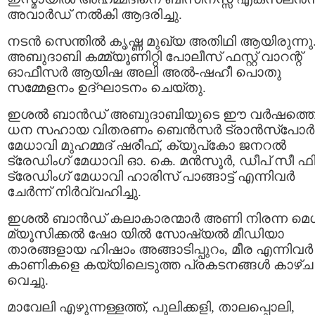
അവാർഡ് നൽകി ആദരിച്ചു.
നടൻ സെന്തിൽ കൃഷ്ണ മുഖ്യ അതിഥി ആയിരുന്നു
അബുദാബി കമ്മ്യൂണിറ്റി പോലീസ് ഫസ്റ്റ് വാറന്റ്
ഓഫീസർ ആയിഷ അലി അൽ-ഷഹീ പൊതു
സമ്മേളനം ഉദ്ഘാടനം ചെയ്തു.
ഇശൽ ബാൻഡ് അബുദാബിയുടെ ഈ വർഷത്ത
ധന സഹായ വിതരണം ബെൻസർ ട്രാൻസ്‌പോർട്ട
മേധാവി മുഹമ്മദ്‌ ഷരീഫ്, ക്യുപ്കോ ജനറൽ
ട്രേഡിംഗ് മേധാവി ഓ. കെ. മൻസൂർ, ഡീപ് സീ ഫ
ട്രേഡിംഗ് മേധാവി ഹാരിസ് പാങ്ങാട്ട് എന്നിവർ
ചേർന്ന് നിർവ്വഹിച്ചു.
ഇശൽ ബാൻഡ് കലാകാരന്മാർ അണി നിരന്ന മെ
മ്യൂസിക്കൽ ഷോ യിൽ സോഷ്യൽ മീഡിയാ
താരങ്ങളായ ഹിഷാം അങ്ങാടിപ്പുറം, മീര എന്നിവർ
കാണികളെ കയ്യിലെടുത്ത പ്രകടനങ്ങൾ കാഴ്ച
വെച്ചു.
മാവേലി എഴുന്നള്ളത്ത്, പുലിക്കളി, താലപ്പൊലി,