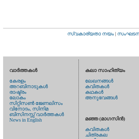
സ്വകാര്യതാ നയം
|
സംഘടനാ 
വാര്‍ത്തകള്‍
കലാ സാഹിത്യം
കേരളം
ലേഖനങ്ങള്‍
അറബിനാടുകള്‍
കവിതകള്‍
രാഷ്ട്രം
കഥകള്‍
ലോകം
അനുഭവങ്ങള്‍
സിറ്റിസണ്‍ ജേണലിസം
വിനോദം, സിനിമ
ബിസിനസ്സ് വാര്‍ത്തകള്‍
മഞ്ഞ (മാഗസിന്‍)
News in English
കവിതകള്‍
ചിത്രകല