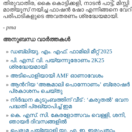
തിരുവാതിര, കൈ കൊട്ടിക്കളി, നാടൻ പാട്ട്, മിസ്സി
മാത്യൂസ് നയിച്ച ഫാഷൻ ഷോ എന്നിങ്ങനെ വേറിട
പരിപാടികളുടെ അവതരണം ശ്രദ്ധേയമായി.
-
pma
അനുബന്ധ വാര്‍ത്തകള്‍
ഡബ്ലിയു. എം. എഫ്. ഫാമിലി മീറ്റ് 2025
പി. എസ്. വി. പയ്യന്നൂരോണം 2K25
ശ്രദ്ധേയമായി
അടിപൊളിയായി AMF ഓണാവേശം
ആൻറിയ ‘അങ്കമാലി പൊന്നോണം’ ബ്രോഷർ
പ്രകാശനം ചെയ്തു
നിർദ്ധന കുടുംബത്തിന് വീട് : ‘കരുതൽ’ ഭവന
പദ്ധതി പ്രഖ്യാപിച്ച് ഇമ
കെ. എസ്. സി. കേരളോത്സവം വെള്ളി, ശനി,
ഞായർ ദിവസങ്ങളിൽ
പെരുമ പയ്യോളി യു. എ. ഇ. ഇരുപതാം