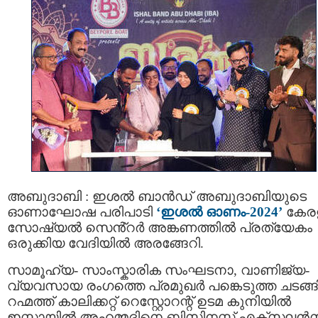
അബുദാബി : ഇശൽ ബാൻഡ് അബുദാബിയുടെ
ഓണാഘോഷ പരിപാടി
‘ഇശൽ ഓണം-2024’
കേര
സോഷ്യൽ സെൻ്റർ അങ്കണത്തിൽ പ്രത്യേകം
ഒരുക്കിയ വേദിയിൽ അരങ്ങേറി.
സാമൂഹ്യ- സാംസ്കാരിക സംഘടനാ, വാണിജ്യ-
വ്യവസായ രംഗത്തെ പ്രമുഖർ പങ്കെടുത്ത ചടങ്
റഹ്മത്ത് കാലിക്കറ്റ്‌ റെസ്റ്റോറന്റ് ഉടമ കുനിയിൽ
ഇസ്മായിൽ അഹമ്മദിനെ ബിസിനസ്സ് എക്സലൻസ