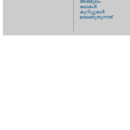
അഭിമുഖം
കഥകള്‍
കുറിപ്പുകള്‍
മരമെഴുതുന്നത്