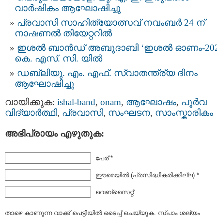
വാർഷികം ആഘോഷിച്ചു
പ്രവാസി സാഹിത്യോത്സവ് നവംബര്‍ 24 ന്
നാഷണല്‍ തിയേറ്ററില്‍
ഇശല്‍ ബാന്‍ഡ് അബുദാബി ‘ഇശല്‍ ഓണം-202
കെ. എസ്. സി. യിൽ
ഡബ്ലിയു. എം. എഫ്. സ്വാതന്ത്ര്യ ദിനം
ആഘോഷിച്ചു
വായിക്കുക:
ishal-band
,
onam
,
ആഘോഷം
,
പൂര്‍വ
വിദ്യാര്‍ത്ഥി
,
പ്രവാസി
,
സംഘടന
,
സാംസ്കാരികം
അഭിപ്രായം എഴുതുക:
പേര് *
ഈമെയില്‍ (പ്രസിദ്ധീകരിക്കില്ല) *
വെബ്സൈറ്റ്
താഴെ കാണുന്ന വാക്ക് പെട്ടിയില്‍ ടൈപ്പ്‌ ചെയ്യുക. സ്പാം ശല്യം