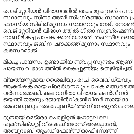
വെജിറ്റേറിയന്‍ വിഭാഗത്തില്‍ തങ്കം മുകുന്ദന്‍ ഒന്നാ
സ്ഥാനവും സീനാ അമര്‍ സിംഗ് രണ്ടാം സ്ഥാനവും
ഫൗസിയ സിദ്ദിഖ് മൂന്നാം സ്ഥാനവും നേടി. നോണ്
വെജിറ്റേറിയന്‍ വിഭാഗ ത്തില്‍ ഗീതാ സുബ്രഹ്മണ്
നാണ് മികച്ച പാചക ക്കാരിയായത്. തഫ്‌സീജ രണ്ട
സ്ഥാനവും ജബീന ഷൗക്കത്ത് മൂന്നാം സ്ഥാനവും
കരസ്ഥമാക്കി.
മികച്ച പായസം ഉണ്ടാക്കിയ സ്വപ്ന സുന്ദരം ആണ്
പായസ വിഭാഗ ത്തില്‍ കൈപ്പുണ്യം തെളിയിച്ചത്.
വ്യത്യസ്തമായ ശൈലിയും രുചി വൈവിധ്യവും
ആകര്‍ഷക മായ പ്രദര്‍ശനവും പാചക മത്സരത്ത
വര്‍ണാഭമാക്കി. കല വനിതാ വിഭാഗം കണ്‍വീനര്‍
ജയന്തി ജയനും ജോയിന്‍റ് കണ്‍വീനര്‍ സായിദാ
മെഹബൂബും ‘കൈപ്പുണ്യ’ത്തിന് നേതൃത്വം നല്
ദുബായ് മെട്രോ പൊളിറ്റന്‍ ഹോട്ടലിലെ
എക്‌സിക്യൂട്ടീവ് ഷെഫ് ജോസ് ആലപ്പാടന്‍,
അബുദാബി ആംഡ് ഫോഴ്‌സ് ഓഫീസേഴ്‌സ്