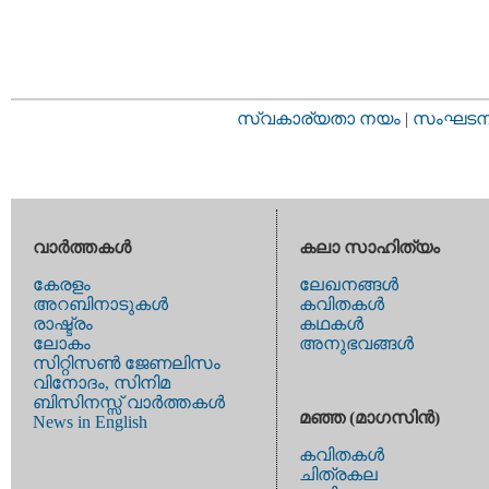
സ്വകാര്യതാ നയം
|
സംഘടനാ 
വാര്‍ത്തകള്‍
കലാ സാഹിത്യം
കേരളം
ലേഖനങ്ങള്‍
അറബിനാടുകള്‍
കവിതകള്‍
രാഷ്ട്രം
കഥകള്‍
ലോകം
അനുഭവങ്ങള്‍
സിറ്റിസണ്‍ ജേണലിസം
വിനോദം, സിനിമ
ബിസിനസ്സ് വാര്‍ത്തകള്‍
മഞ്ഞ (മാഗസിന്‍)
News in English
കവിതകള്‍
ചിത്രകല