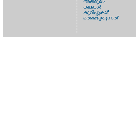
അഭിമുഖം
കഥകള്‍
കുറിപ്പുകള്‍
മരമെഴുതുന്നത്