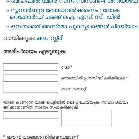
മെഹ്ഫിൽ മേരെ സനം സീസൺ-4 ശനിയാഴ്ച
സ്തനാർബുദ ബോധവൽക്കരണം : ലോക
റെക്കോർഡ് ചടങ്ങ് ഐ. എസ്. സി. യിൽ
ഒമ്പതാമത് അസ്‌മോ പുരസ്കാരങ്ങൾ പ്രഖ്യാപിച
വായിക്കുക:
കല
,
സ്ത്രീ
അഭിപ്രായം എഴുതുക:
പേര് *
ഈമെയില്‍ (പ്രസിദ്ധീകരിക്കില്ല) *
വെബ്സൈറ്റ്
താഴെ കാണുന്ന വാക്ക് പെട്ടിയില്‍ ടൈപ്പ്‌ ചെയ്യുക. സ്പാം ശല്യം
ഒഴിക്കാനാണിത്. സദയം സഹകരിക്കുക!
* ഈ വിവരങ്ങള്‍ നിര്‍ബന്ധമാണ്