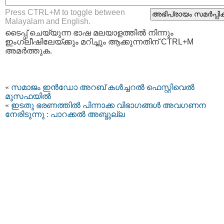
Press CTRL+M to toggle between
Malayalam and English.
ടൈപ്പ്‌ ചെയ്യുന്ന ഭാഷ മലയാളത്തില്‍ നിന്നും
ഇംഗ്ലീഷിലേയ്ക്കും മറിച്ചും ആക്കുന്നതിന് CTRL+M
അമര്‍ത്തുക.
«
സമാജം ഇന്‍ഡോ അറബ് കള്‍ച്ചറല്‍ ഫെസ്റ്റിവെല്‍
മുസഫയിൽ
«
ഇടതു ഭരണത്തിൽ പിന്നാക്ക വിഭാഗങ്ങൾ അവഗണന
നേരിടുന്നു : പാറക്കൽ അബ്ദുല്ല