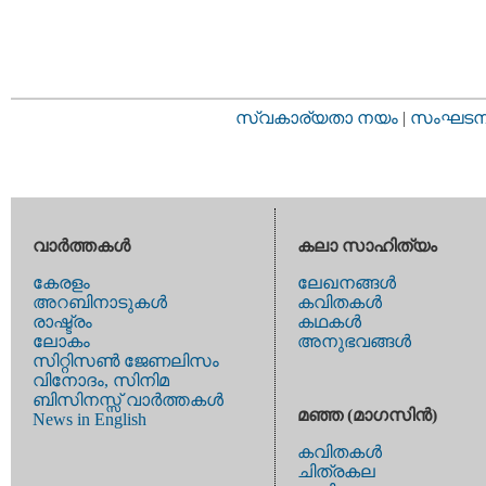
സ്വകാര്യതാ നയം
|
സംഘടനാ 
വാര്‍ത്തകള്‍
കലാ സാഹിത്യം
കേരളം
ലേഖനങ്ങള്‍
അറബിനാടുകള്‍
കവിതകള്‍
രാഷ്ട്രം
കഥകള്‍
ലോകം
അനുഭവങ്ങള്‍
സിറ്റിസണ്‍ ജേണലിസം
വിനോദം, സിനിമ
ബിസിനസ്സ് വാര്‍ത്തകള്‍
മഞ്ഞ (മാഗസിന്‍)
News in English
കവിതകള്‍
ചിത്രകല