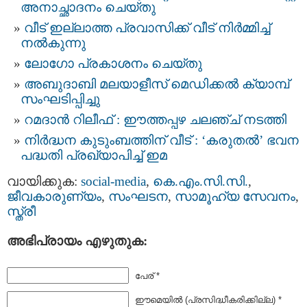
അനാച്ഛാദനം ചെയ്തു
വീട് ഇല്ലാത്ത പ്രവാസിക്ക് വീട് നിർമ്മിച്ച്
നൽകുന്നു
ലോഗോ പ്രകാശനം ചെയ്തു
അബുദാബി മലയാളീസ് മെഡിക്കൽ ക്യാമ്പ്
സംഘടിപ്പിച്ചു
റമദാൻ റിലീഫ് : ഈത്തപ്പഴ ചലഞ്ച് നടത്തി
നിർദ്ധന കുടുംബത്തിന് വീട് : ‘കരുതൽ’ ഭവന
പദ്ധതി പ്രഖ്യാപിച്ച് ഇമ
വായിക്കുക:
social-media
,
കെ.എം.സി.സി.
,
ജീവകാരുണ്യം
,
സംഘടന
,
സാമൂഹ്യ സേവനം
,
സ്ത്രീ
അഭിപ്രായം എഴുതുക:
പേര് *
ഈമെയില്‍ (പ്രസിദ്ധീകരിക്കില്ല) *