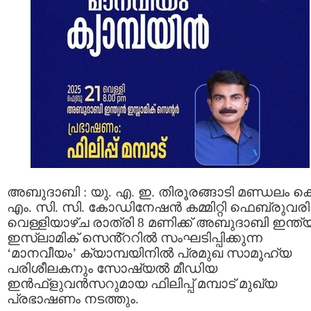
അബുദാബി : യു. എ. ഇ. തിരൂരങ്ങാടി മണ്ഡലം ക
എം. സി. സി. കോഡിനേഷൻ കമ്മിറ്റി ഫെബ്രുവരി
വെള്ളിയാഴ്ച രാത്രി 8 മണിക്ക് അബുദാബി ഇന്ത
ഇസ്ലാമിക് സെൻ്ററിൽ സംഘടിപ്പിക്കുന്ന
‘മാനവീയം’ ക്യാമ്പയിനിൽ പ്രമുഖ സാമൂഹ്യ
പരിശീലകനും സോഷ്യല്‍ മീഡിയ
ഇന്‍ഫ്‌ളുവന്‍സറുമായ ഫിലിപ്പ് മമ്പാട് മുഖ്യ
പ്രഭാഷണം നടത്തും.