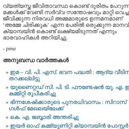
വ്യത്യസ്ത ജീവിതാവസ്ഥ കൊണ്ട് ദുരിതം പേറുന്
മക്കള്‍ക്ക് വേണ്ടി സര്‍വ്വ സന്തോഷവും മാറ്റി വെച്ച
ജീവിക്കുന്ന നിരവധി അമ്മമാരുടെ ഉന്നമനമാണ്
‘അമ്മേ ചിരിക്കുക’ എന്ന പേരില്‍ ഒരുക്കുന്ന മാന
ക്യാമ്പയിൻ കൊണ്ട് ലക്ഷ്യമിടുന്നത് എന്നും
ഭാരവാഹികൾ അറിയിച്ചു.
-
pma
അനുബന്ധ വാര്‍ത്തകള്‍
ഇമ – വി. പി. എസ്. ഭവന പദ്ധതി : ആദ്യ വീടിന
തറക്കല്ലിട്ടു
യുണൈറ്റഡ് സി. പി. ടി. ഫൗണ്ടേഷൻ യു. എ. ഇ
കമ്മിറ്റി രൂപീകരിച്ചു
ഭിന്നശേഷിക്കാരുടെ പുനരധിവാസം : സിറാസ്
ഗൾഫ് മേഖലയിലേക്ക്
കെ. എ. ജബ്ബാരി അന്തരിച്ചു
ഇയർ ഓഫ് കമ്മ്യൂണിറ്റി ക്യാമ്പയിൻ പോസ്റ്റർ