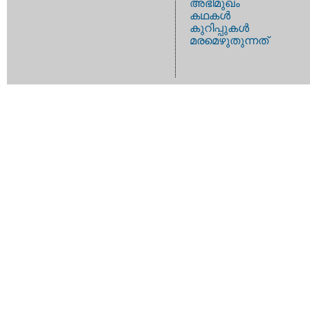
അഭിമുഖം
കഥകള്‍
കുറിപ്പുകള്‍
മരമെഴുതുന്നത്