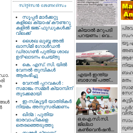
സൂപ്പർ മാർക്കറ്റു
കളിലെ ക്യാഷ് കൗണ്ടറു
കളിൽ ജങ്ക് ഫുഡുകൾക്ക്
പ്ര
കിയാല്‍ മറുപടി
വിലക്ക്
സം
പറയണം : വെ...
ശൈഖ ലുബ്ന അൽ
യു.
ഖാസിമി ഗോൾഡൻ
അബു
ഡ്രാഗൺ പുതിയ ശാഖ
ഉദ്ഘാടനം ചെയ്തു
ആഘ
കെ. എസ്. സി. യിൽ
നിയ
വേനൽ തുമ്പികൾ
ബഹു
എയര്‍ ഇന്ത്യ
 ഡോ.
ആരംഭിച്ചു
ബാഗേജ് പത്ത്...
മതം
രി
വേനൽ പ്പറവകൾ :
ത
സാമ
സമാജം സമ്മർ ക്യാമ്പിന്
സേ
തുടക്കമായി
കുട്ട
ഇ-സ്‌കൂട്ടർ യാത്രികർ
ങള്‍
നിയമം അനുസരിക്കണം
‍
പൂര്‍
വിദ്യ
ഖിദ്മ : പുതിയ
ഒ.ഐ.സി.സി.
ഭാരവാഹികളെ
സാംസ
ജില്ലാ
തെരഞ്ഞെടുത്തു
ദുബാ
കൺവെൻഷൻ...
സമ്മർ ക്യാമ്പ്