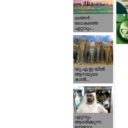
ഖത്തര്‍ :
ലോകത്തെ
ഏറ്റവും...
യു.എ.ഇ.യില്‍
ആനയുടെ
കാല്‍...
ഏറ്റവും
ആദരിക്കുന്ന
നേതാവ...