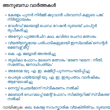
അനുബന്ധ വാര്‍ത്തകള്‍
കേരളം പുനർ നിർമ്മി ക്കുവാന്‍ പ്രവാസി കളുടെ പങ്ക്
നിർണ്ണായകം
വേള്‍ഡ് മലയാളി ഫെഡ റേഷന്‍ ദുബായ് ചാപ്റ്റർ
രൂപീകരിച്ചു
അസ്മോ പുത്തൻചിറ കഥ, കവിതാ രചനാ മത്സരം
വ്യത്യസ്തമായ പരിപാടികളുമായി ഇസ്ലാമിക് സെന്റർ
മെമ്പേഴ്സ് മീറ്റ്
കെ. എ. ജബ്ബാരി അന്തരിച്ചു
തൂലികാ ഫോറം ലേഖന മത്സരം ‘ഭരണ ഘടന : നീതി,
സമത്വം, ജനാധിപത്യം’
അരോമ യു. എ. ഇ. കമ്മിറ്റി പുനഃസംഘടിപ്പിച്ചു
പെരുമ പയ്യോളി യു. എ. ഇ. ഇരുപതാം വാർഷികം
ആഘോഷിച്ചു
നെസ്റ്റ് ചെയർമാന് സ്വീകരണം നൽകി
മലബാർ ഡെവലപ്പ് മെന്റ് ഫോറം സിക്രട്ടറിക്ക് സ്വീകര
നൽകി
വായിക്കുക:
കല
,
കേരള സാംസ്കാരിക വ്യക്തിത്വം
,
ദുബായ്