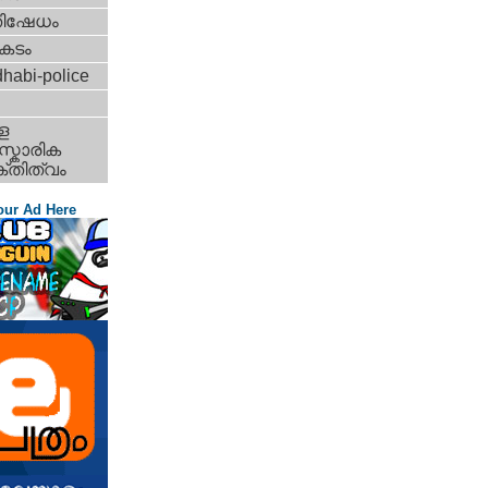
തിഷേധം
കടം
habi-police
ള
്കാരിക
്തിത്വം
our Ad Here