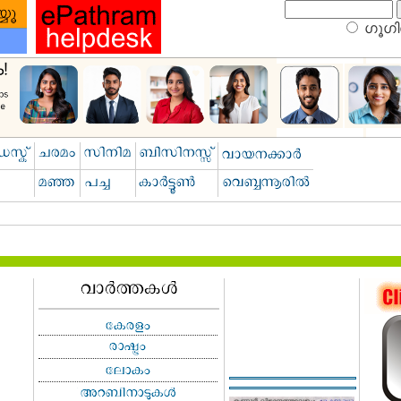
ഗൂഗിള