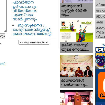
പ്രവർത്തന
പ്ര
അബുദാബി
ഉദ്ഘാടനവും
പുസ്തക മേളക്ക്
അപ
വിദ്യാഭ്യാസ
തു...
പുരസ്‌കാര
abu-d
സമർപ്പണവും
കല
ബൂ-സുനൈദ :
കേര
പെരുന്നാൾ നിസ്കരിച്ച്
സാംസ
വൈറലായ റോബോട്ട്
വ്യക
ം
ജലീല്‍ രാമന്തളി
Y
യുടെ നോവല...
ായി
മാധ്യമങ്ങള്‍
സത്യ ത്തിന്റ...