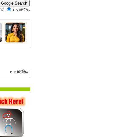
്‍
eപത്രം‍