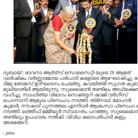
ദുബായ് : ഭാവനാ ആര്‍ട്‌സ് സൊസൈറ്റി യുടെ 28 ആമത്
വാര്‍ഷികം വര്‍ണ്ണാഭമായ പരിപാടി കളോടെ ആഘോഷിച്ചു.
ടിജു തോമസ് ഉദ്ഘാടനം ചെയ്തു. കവയിത്രി സുഗത കുമാ
മുഖ്യാതിഥി ആയിരുന്നു. സുലൈമാന്‍ തണ്ടിലം അധ്യക്ഷ
വഹിച്ചു. സാഹിത്യ വിഭാഗം സെക്രട്ടറി ഷാജി വര്‍ഗീസ്
പൊന്നാനി ആമുഖ പ്രസംഗം നടത്തി. ത്രിനാഥ്‌, മോഹന്‍
കുമാര്‍, നൗഷാദ് പുന്നത്തല എന്നിവര്‍ ആശംസാ പ്രസംഗ ങ്
നടത്തി. ലത്തീഫ് മമ്മിയൂര്‍ സ്വാഗതം പറഞ്ഞു. സുലൈമാന്
തണ്ടിലും ഉപഹാരം നല്‍കി. വിവിധ കലാപരിപാടി കളും
അരങ്ങേറി.
-
pma