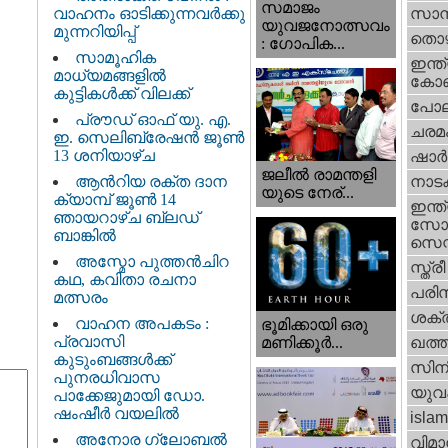
സമാജം
വാഹനം ഓടിക്കുന്നവർക്കു
സാമ്
യുവജനോത്സവം
മുന്നറിയിപ്പ്
തൊഴ
: ഗോപിക...
സാമൂഹിക
ഇന്ത്
മാധ്യമങ്ങളിൽ
കോണ്
കുട്ടികൾക്ക് വിലക്ക്
പോല
പ്രൗഡ് ഓഫ് യു. എ.
ചരമ
ഇ. സെലിബ്രേഷൻ ജൂൺ
13 ശനിയാഴ്ച
ഷാര്
ജലീല്‍ രാമന്തളി
ആൻറിയ രക്ത ദാന
നാട
യുടെ നേര്...
ക്യാമ്പ് ജൂൺ 14
ഇന്ത്
ഞായറാഴ്ച ബ്ലഡ്
സോഷ
ബാങ്കിൽ
സെന്റ
അസ്മോ പുത്തൻചിറ
സ്ത്രീ
കഥ, കവിതാ രചനാ
പരിസ
മത്സരം
ശക്തി
വാഹന അപകടം :
ഭൂമിക്കായി ഒരു
പ്രവാസി
മണിക്കൂര്‍...
ഖത്തര
കുടുംബങ്ങൾക്ക്
സിന
പുനരധിവാസ
യുവ
പാക്കേജുമായി ഡോ.
ഷംഷീർ വയലിൽ
islam
അനോര ഗ്ലോബൽ
വിമാ