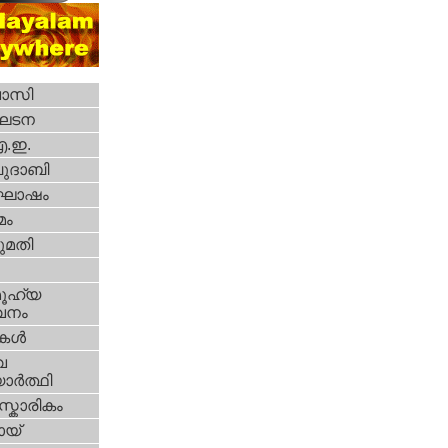
വാസി
ഘടന
എ.ഇ.
ദാബി
ോഷം
മം
മതി
ൂഹ്യ
വനം
ികള്‍
വ
ാര്‍ത്ഥി
്കാരികം
യ്‌