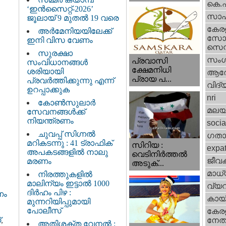
കെ.
‘ഇൻസൈറ്റ്-2026’
സാഹ
ജൂലായ് 9 മുതൽ 19 വരെ
കേര
അർമേനിയയിലേക്ക്
സോഷ
ഇനി വിസ വേണം
സെന്റ
സുരക്ഷാ
സംഗ
പ്രവാസി
സംവിധാനങ്ങൾ
ക്ഷേമനിധി
ശരിയായി
ആര
പ്രായ പ...
പ്രവർത്തിക്കുന്നു എന്ന്
വിദ്
ഉറപ്പാക്കുക
nri
കോൺസുലാർ
മലയ
സേവനങ്ങൾക്ക്
നിയന്ത്രണം
socia
ചുവപ്പ് സിഗ്നൽ
ഗതാ
മറികടന്നു : 41 ട്രാഫിക്
സിറിയ :
expa
അപകടങ്ങളിൽ നാലു
വെടിനിർത്തൽ
ജീവ
മരണം
അടുക്...
മാധ്
നിരത്തുകളിൽ
മാലിന്യം ഇട്ടാൽ 1000
വ്യ
ദിർഹം പിഴ :
ണം
കായ
മുന്നറിയിപ്പുമായി
പോലീസ്
കേരള
നേതാ
‌
,
അതിശക്ത വേനൽ :