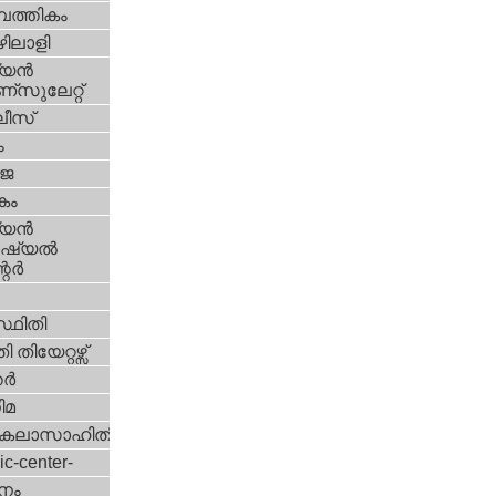
പത്തികം
ിലാളി
യന്‍
സുലേറ്റ്
ീസ്
ം
‍ജ
കം
യന്‍
്യല്‍
ര്‍
്ഥിതി
 തിയേറ്റഴ്സ്
്‍
ിമ
കലാസാഹിതി
ic-center-
നം