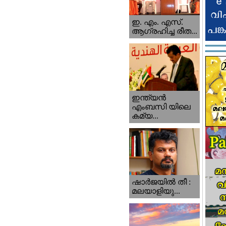
ഇ. എം. എസ്.
ആഗ്രഹിച്ച രീത...
ഇന്ത്യന്‍
എംബസി യിലെ
കമ്യ...
ഷാര്‍ജയില്‍ തീ :
മലയാളിയു...