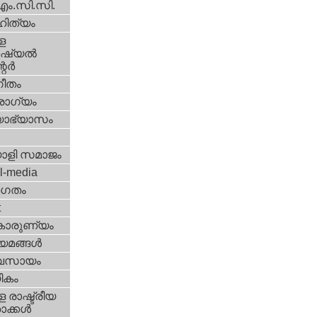
എം.സി.സി.
ിത്യം
ള
്യല്‍
ര്‍
ീതം
ോഗ്യം
യാഭ്യാസം
ാളി സമാജം
l-media
ഗതം
t
കാരുണ്യം
യമങ്ങള്‍
വസായം
ികം
 രാഷ്ട്രീയ
ക്കള്‍