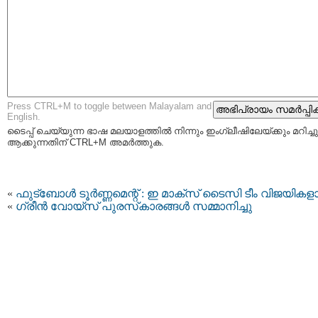
Press CTRL+M to toggle between Malayalam and
English.
ടൈപ്പ്‌ ചെയ്യുന്ന ഭാഷ മലയാളത്തില്‍ നിന്നും ഇംഗ്ലീഷിലേയ്ക്കും മറിച്ചു
ആക്കുന്നതിന് CTRL+M അമര്‍ത്തുക.
«
ഫുട്‌ബോള്‍ ടൂര്‍ണ്ണമെന്റ് : ഇ മാക്സ് ടൈസി ടീം വിജയികള
«
ഗ്രീന്‍ വോയ്‌സ് പുരസ്‌കാരങ്ങള്‍ സമ്മാനിച്ചു