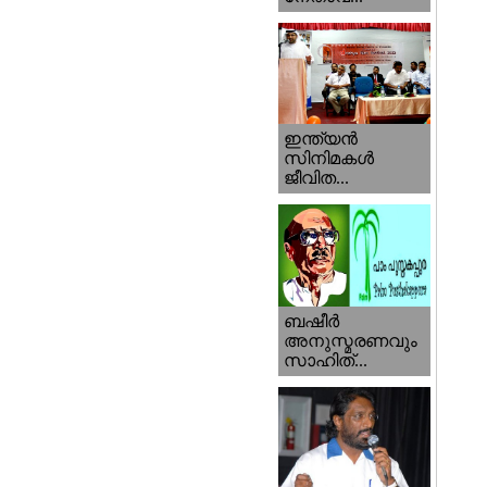
ഇന്ത്യന്‍
സിനിമകള്‍
ജീവിത...
ബഷീര്‍
അനുസ്മരണവും
സാഹിത്...