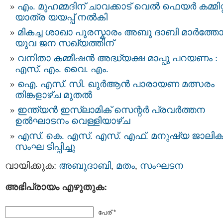
എം. മുഹമ്മദിന് ചാവക്കാട് വെൽ ഫെയർ കമ്മിറ്
യാത്ര യയപ്പ് നൽകി
മികച്ച ശാഖാ പുരസ്കാരം അബു ദാബി മാർത്തോ
യുവ ജന സഖ്യത്തിന്
വനിതാ കമ്മീഷന്‍ അദ്ധ്യക്ഷ മാപ്പു പറയണം :
എസ്. എം. വൈ. എം.
ഐ. എസ്. സി. ഖുർആൻ പാരായണ മത്സരം
തിങ്കളാഴ്ച മുതൽ
ഇന്ത്യൻ ഇസ്‌ലാമിക് സെന്റർ പ്രവർത്തന
ഉല്‍ഘാടനം വെള്ളിയാഴ്ച
എസ്. കെ. എസ്. എസ്. എഫ്. മനുഷ്യ ജാലി
സംഘ ടിപ്പിച്ചു
വായിക്കുക:
അബുദാബി
,
മതം
,
സംഘടന
അഭിപ്രായം എഴുതുക:
പേര് *