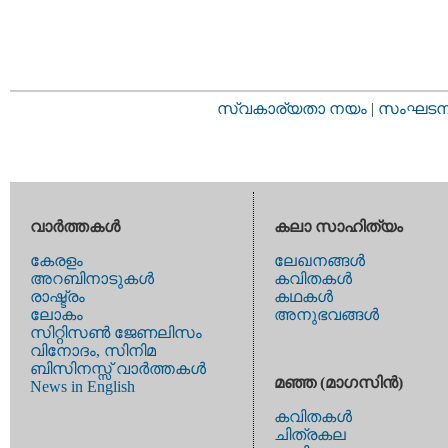
സ്വകാര്യതാ നയം
|
സംഘടനാ 
വാര്‍ത്തകള്‍
കലാ സാഹിത്യം
കേരളം
ലേഖനങ്ങള്‍
അറബിനാടുകള്‍
കവിതകള്‍
രാഷ്ട്രം
കഥകള്‍
ലോകം
അനുഭവങ്ങള്‍
സിറ്റിസണ്‍ ജേണലിസം
വിനോദം, സിനിമ
ബിസിനസ്സ് വാര്‍ത്തകള്‍
മഞ്ഞ (മാഗസിന്‍)
News in English
കവിതകള്‍
ചിത്രകല