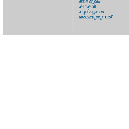
അഭിമുഖം
കഥകള്‍
കുറിപ്പുകള്‍
മരമെഴുതുന്നത്