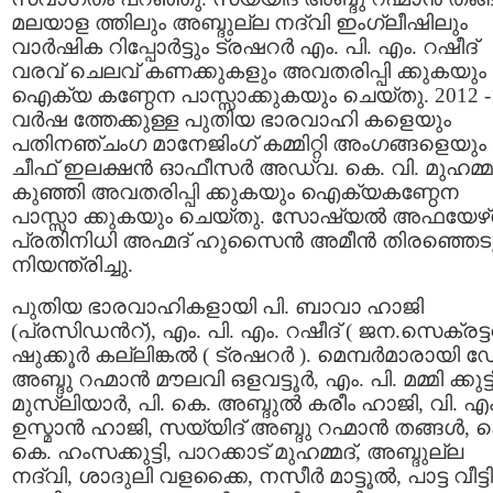
മലയാള ത്തിലും അബ്ദുല്ല നദ്‌വി ഇംഗ്ലീഷിലും
വാര്‍ഷിക റിപ്പോര്‍ട്ടും ട്രഷറര്‍ എം. പി. എം. റഷീദ്
വരവ്‌ ചെലവ് കണക്കുകളും അവതരിപ്പി ക്കുകയും
ഐക്യ കണ്ഠേന പാസ്സാക്കുകയും ചെയ്തു. 2012 -
വര്‍ഷ ത്തേക്കുള്ള പുതിയ ഭാരവാഹി കളെയും
പതിനഞ്ചംഗ മാനേജിംഗ് കമ്മിറ്റി അംഗങ്ങളെയും
ചീഫ് ഇലക്ഷന്‍ ഓഫീസര്‍ അഡ്വ. കെ. വി. മുഹമ്മ
കുഞ്ഞി അവതരിപ്പി ക്കുകയും ഐക്യകണ്ഠേന
പാസ്സാ ക്കുകയും ചെയ്തു. സോഷ്യല്‍ അഫയേഴ്‌
പ്രതിനിധി അഹ്മദ് ഹുസൈന്‍ അമീന്‍ തിരഞ്ഞെടുപ
നിയന്ത്രിച്ചു.
പുതിയ ഭാരവാഹികളായി പി. ബാവാ ഹാജി
(പ്രസിഡന്‍റ്), എം. പി. എം. റഷീദ് ( ജന.സെക്രട്ടറ
ഷുക്കൂര്‍ കല്ലിങ്കല്‍ ( ട്രഷറര്‍ ). മെമ്പര്‍മാരായി 
അബ്ദു റഹ്മാന്‍ മൗലവി ഒളവട്ടൂര്‍, എം. പി. മമ്മി ക്കുട്ട
മുസ്‌ലിയാര്‍, പി. കെ. അബ്ദുല്‍ കരീം ഹാജി, വി. എം
ഉസ്മാന്‍ ഹാജി, സയ്യിദ് അബ്ദു റഹ്മാന്‍ തങ്ങള്‍, 
കെ. ഹംസക്കുട്ടി, പാറക്കാട് മുഹമ്മദ്, അബ്ദുല്ല
നദ്‌വി, ശാദുലി വളക്കൈ, നസീര്‍ മാട്ടൂല്‍, പാട്ട വീട്ടി