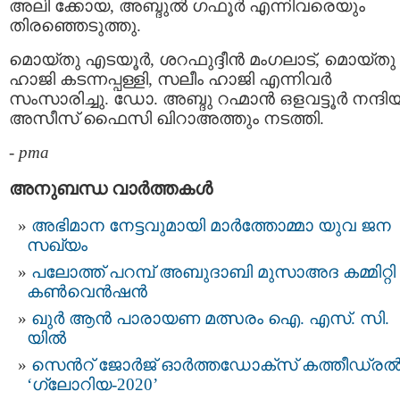
അലി ക്കോയ, അബ്ദുല്‍ ഗഫൂര്‍ എന്നിവരെയും
തിരഞ്ഞെടുത്തു.
മൊയ്തു എടയൂര്‍, ശറഫുദ്ദീന്‍ മംഗലാട്, മൊയ്തു
ഹാജി കടന്നപ്പള്ളി, സലീം ഹാജി എന്നിവര്‍
സംസാരിച്ചു. ഡോ. അബ്ദു റഹ്മാന്‍ ഒളവട്ടൂര്‍ നന്ദി
അസീസ് ഫൈസി ഖിറാഅത്തും നടത്തി.
-
pma
അനുബന്ധ വാര്‍ത്തകള്‍
അഭിമാന നേട്ടവുമായി മാർത്തോമ്മാ യുവ ജന
സഖ്യം
പലോത്ത് പറമ്പ് അബുദാബി മുസാഅദ കമ്മിറ്റി
കൺവെൻഷൻ
ഖുര്‍ ആന്‍ പാരായണ മത്സരം ഐ. എസ്. സി.
യില്‍
സെൻറ് ജോർജ് ഓർത്തഡോക്സ് കത്തീഡ്ര
‘ഗ്ലോറിയ-2020’