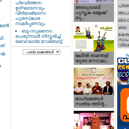
ർ
പ്രവർത്തന
പ്ര
അബുദാബി
ഉദ്ഘാടനവും
പുസ്തക മേളക്ക്
അപ
വിദ്യാഭ്യാസ
തു...
പുരസ്‌കാര
abu-d
സമർപ്പണവും
കണ്‍
കല
ബൂ-സുനൈദ :
കേര
പെരുന്നാൾ നിസ്കരിച്ച്
ലി
സാംസ
വൈറലായ റോബോട്ട്
വ്യക
ത്
 എ.
ജലീല്‍ രാമന്തളി
Y
യുടെ നോവല...
ര
മാധ്യമങ്ങള്‍
സത്യ ത്തിന്റ...