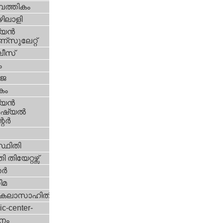
പത്തികം
ിലാളി
യന്‍
സുലേറ്റ്
ീസ്
ം
‍ജ
കം
യന്‍
്യല്‍
ര്‍
്ഥിതി
 തിയേറ്റഴ്സ്
്‍
ിമ
കലാസാഹിതി
ic-center-
നം