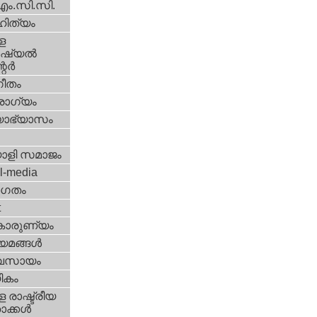
എം.സി.സി.
ിത്യം
ള
്യല്‍
ര്‍
ീതം
ോഗ്യം
യാഭ്യാസം
ാളി സമാജം
l-media
ഗതം
t
കാരുണ്യം
യമങ്ങള്‍
വസായം
ികം
 രാഷ്ട്രീയ
ക്കള്‍