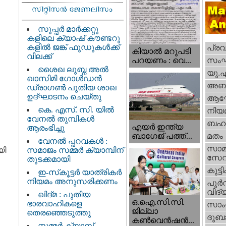
സൂപ്പർ മാർക്കറ്റു
കളിലെ ക്യാഷ് കൗണ്ടറു
കളിൽ ജങ്ക് ഫുഡുകൾക്ക്
പ്ര
കിയാല്‍ മറുപടി
വിലക്ക്
സം
പറയണം : വെ...
ശൈഖ ലുബ്ന അൽ
യു.
ഖാസിമി ഗോൾഡൻ
അബു
ഡ്രാഗൺ പുതിയ ശാഖ
ഉദ്ഘാടനം ചെയ്തു
ആഘ
കെ. എസ്. സി. യിൽ
നിയ
വേനൽ തുമ്പികൾ
ബഹു
എയര്‍ ഇന്ത്യ
ആരംഭിച്ചു
ബാഗേജ് പത്ത്...
മതം
വേനൽ പ്പറവകൾ :
സാമ
യി
സമാജം സമ്മർ ക്യാമ്പിന്
സേ
തുടക്കമായി
കുട്ട
ഇ-സ്‌കൂട്ടർ യാത്രികർ
നിയമം അനുസരിക്കണം
പൂര്‍
വിദ്യ
ഖിദ്മ : പുതിയ
ഒ.ഐ.സി.സി.
ഭാരവാഹികളെ
സാംസ
ജില്ലാ
തെരഞ്ഞെടുത്തു
ദുബാ
കൺവെൻഷൻ...
സമ്മർ ക്യാമ്പ്