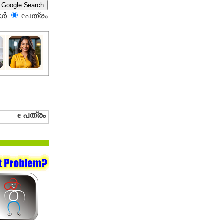
്‍
eപത്രം‍