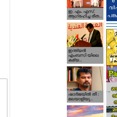
ഇ. എം. എസ്.
ആഗ്രഹിച്ച രീത...
ഇന്ത്യന്‍
എംബസി യിലെ
കമ്യ...
ഷാര്‍ജയില്‍ തീ :
മലയാളിയു...