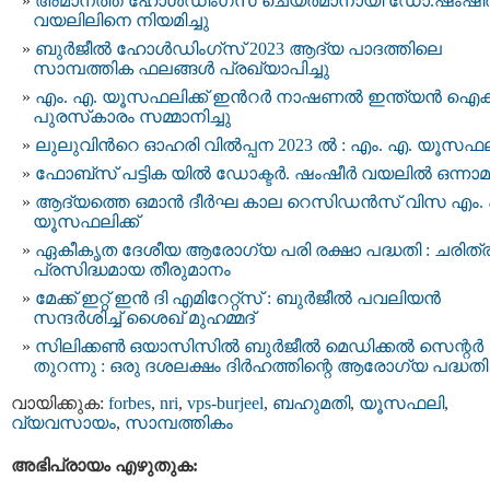
അമാനത്ത് ഹോൾഡിംഗ്‌സ് ചെയർമാനായി ഡോ.ഷംഷീ
വയലിലിനെ നിയമിച്ചു
ബുര്‍ജീല്‍ ഹോള്‍ഡിംഗ്സ് 2023 ആദ്യ പാദത്തിലെ
സാമ്പത്തിക ഫലങ്ങൾ പ്രഖ്യാപിച്ചു
എം. എ. യൂസഫലിക്ക് ഇന്‍റര്‍ നാഷണല്‍ ഇന്ത്യൻ ഐക്
പുരസ്‌കാരം സമ്മാനിച്ചു
ലുലുവിന്‍റെ ഓഹരി വിൽപ്പന 2023 ല്‍ : എം. എ. യൂസഫ
ഫോബ്‌സ് പട്ടിക യില്‍ ഡോക്ടര്‍. ഷംഷീര്‍ വയലില്‍ ഒന്നാമ
ആദ്യത്തെ ഒമാന്‍ ദീര്‍ഘ കാല റെസിഡന്‍സ് വിസ എം.
യൂസഫലിക്ക്
ഏകീകൃത ദേശീയ ആരോഗ്യ പരി രക്ഷാ പദ്ധതി : ചരിത്
പ്രസിദ്ധമായ തീരുമാനം
മേക്ക് ഇറ്റ് ഇൻ ദി എമിറേറ്റ്‌സ് : ബുർജീൽ പവലിയൻ
സന്ദർശിച്ച് ശൈഖ് മുഹമ്മദ്
സിലിക്കൺ ഒയാസിസിൽ ബുർജീൽ മെഡിക്കൽ സെന്റർ
തുറന്നു : ഒരു ദശലക്ഷം ദിർഹത്തിന്റെ ആരോഗ്യ പദ്ധതി
വായിക്കുക:
forbes
,
nri
,
vps-burjeel
,
ബഹുമതി
,
യൂസഫലി
,
വ്യവസായം
,
സാമ്പത്തികം
അഭിപ്രായം എഴുതുക: