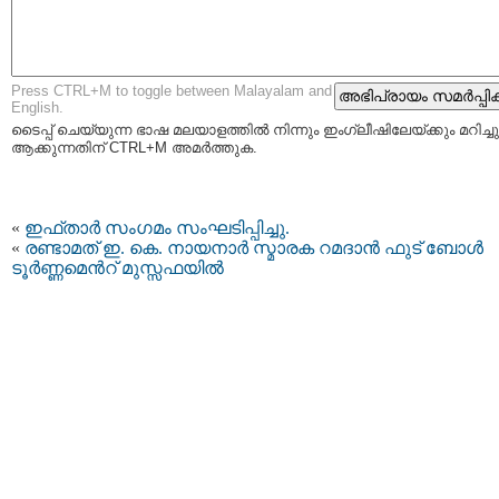
Press CTRL+M to toggle between Malayalam and
English.
ടൈപ്പ്‌ ചെയ്യുന്ന ഭാഷ മലയാളത്തില്‍ നിന്നും ഇംഗ്ലീഷിലേയ്ക്കും മറിച്ചു
ആക്കുന്നതിന് CTRL+M അമര്‍ത്തുക.
«
ഇഫ്‌താർ സംഗമം സംഘടിപ്പിച്ചു.
«
രണ്ടാമത് ഇ. കെ. നായനാർ സ്മാരക റമദാൻ ഫുട് ബോള്‍
ടൂര്‍ണ്ണമെന്‍റ് മുസ്സഫയില്‍