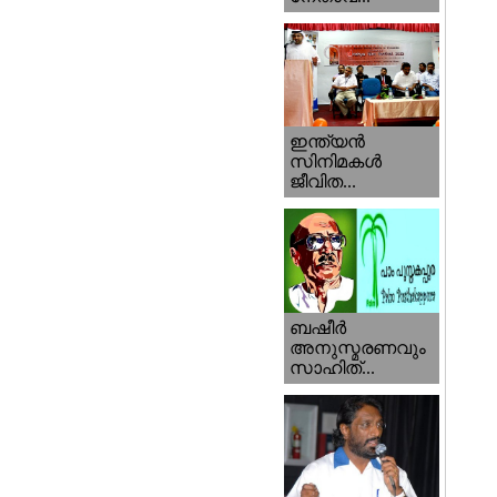
ഇന്ത്യന്‍
സിനിമകള്‍
ജീവിത...
ബഷീര്‍
അനുസ്മരണവും
സാഹിത്...