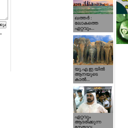
ഖത്തര്‍ :
ലോകത്തെ
ഏറ്റവും...
ം
യു.എ.ഇ.യില്‍
ആനയുടെ
കാല്‍...
ഏറ്റവും
ആദരിക്കുന്ന
നേതാവ...