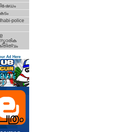
തിഷേധം
കടം
habi-police
ള
്കാരിക
്തിത്വം
our Ad Here