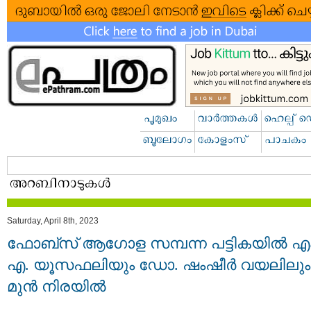
Saturday, April 8th, 2023
ഫോബ്‌സ് ആഗോള സമ്പന്ന പട്ടികയിൽ എം
എ. യൂസഫലിയും ഡോ. ഷംഷീർ വയലിലും
മുൻ നിരയിൽ