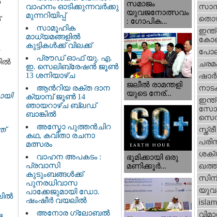
ഹ
സമാജം
വാഹനം ഓടിക്കുന്നവർക്കു
സാമ്
യുവജനോത്സവം
മുന്നറിയിപ്പ്
തൊഴ
്
: ഗോപിക...
സാമൂഹിക
ഇന്ത്
മാധ്യമങ്ങളിൽ
കോണ്
കുട്ടികൾക്ക് വിലക്ക്
പോല
പ്രൗഡ് ഓഫ് യു. എ.
യിൽ
ചരമ
ഇ. സെലിബ്രേഷൻ ജൂൺ
13 ശനിയാഴ്ച
ഷാര്
ജലീല്‍ രാമന്തളി
ആൻറിയ രക്ത ദാന
നാട
യുടെ നേര്...
ായി
ക്യാമ്പ് ജൂൺ 14
ഇന്ത്
ഞായറാഴ്ച ബ്ലഡ്
സോഷ
ബാങ്കിൽ
സെന്റ
അസ്മോ പുത്തൻചിറ
ത്
സ്ത്രീ
കഥ, കവിതാ രചനാ
പരിസ
മത്സരം
ശക്തി
വാഹന അപകടം :
ഭൂമിക്കായി ഒരു
പ്രവാസി
മണിക്കൂര്‍...
ഖത്തര
കുടുംബങ്ങൾക്ക്
സിന
പുനരധിവാസ
യുവ
പാക്കേജുമായി ഡോ.
ില്‍
ഷംഷീർ വയലിൽ
islam
അനോര ഗ്ലോബൽ
വിമാ