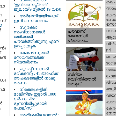
കെ.
‘ഇൻസൈറ്റ്-2026’
.2
സാഹ
ജൂലായ് 9 മുതൽ 19 വരെ
കേര
3
അർമേനിയയിലേക്ക്
സോഷ
ാസ്
ഇനി വിസ വേണം
സെന്റ
.
സുരക്ഷാ
ൻ
സംഗ
പ്രവാസി
സംവിധാനങ്ങൾ
ക്ഷേമനിധി
ശരിയായി
ആര
പ്രായ പ...
പ്രവർത്തിക്കുന്നു എന്ന്
വിദ്
ഉറപ്പാക്കുക
യൺ)
nri
.
കോൺസുലാർ
മലയ
പകൻ
സേവനങ്ങൾക്ക്
നിയന്ത്രണം
socia
ചുവപ്പ് സിഗ്നൽ
ഗതാ
മറികടന്നു : 41 ട്രാഫിക്
സിറിയ :
expa
അപകടങ്ങളിൽ നാലു
വെടിനിർത്തൽ
3.4
ജീവ
മരണം
അടുക്...
മാധ്
5.6
നിരത്തുകളിൽ
മാലിന്യം ഇട്ടാൽ 1000
വ്യ
ദിർഹം പിഴ :
കായ
ിൽ
മുന്നറിയിപ്പുമായി
,
പോലീസ്
കേരള
നേതാ
അതിശക്ത വേനൽ :