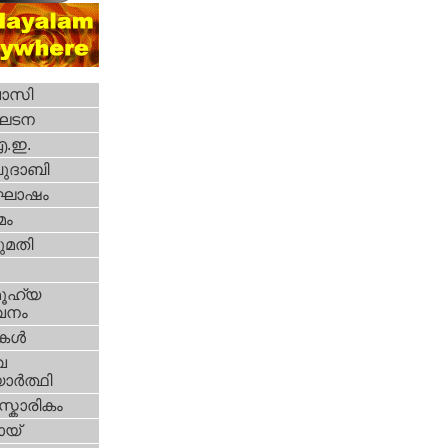
വാസി
ഘടന
എ.ഇ.
ദാബി
ോഷം
മം
മതി
ൂഹ്യ
വനം
ികള്‍
വ
ാര്‍ത്ഥി
്കാരികം
യ്‌