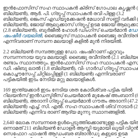
ഇൻഫോസിസ് സഹ സ്ഥാപകൻ ക്രിസ് ഗോപാല കൃഷ്ണൻ (3
ബില്യൺ), ആർ. പി. ഗ്രൂപ്പ് സ്ഥാപകൻ രവി പിള്ള (3.2
ബില്യൺ), ജെംസ് എഡ്യൂക്കേഷൻ മേധാവി സണ്ണി വർക്കി (
ബില്യൺ), ജോയ് ആലുക്കാസ് ഗ്രൂപ്പ് ഉടമ ജോയ് ആലുക്ക
(2.8 ബില്യൺ), ബുർജീൽ ഹോൾ ഡിംഗ്‌സ് ചെയർമാൻ
ഡോ
ഷംഷീർ വയലിൽ
, ബൈജൂസ്‌ സ്ഥാപകൻ ബൈജു രവീന്ദ്ര
എന്നിവരാണ് സമ്പന്ന മലയാളി കളിൽ മുൻ നിരയിൽ.
2.2 ബില്യൺ സമ്പത്തുള്ള ഡോ. ഷംഷീറാണ്‌ ഏറ്റവും
സമ്പന്നനായ യുവ മലയാളി. ബൈജു രവീന്ദ്രൻ (2.1 ബില്
രണ്ടാം സ്ഥാനത്തും. ഇൻഫോസിസ് സഹ സ്ഥാപകൻ എസ്
ഡി. ഷിബു ലാൽ (1.8 ബില്യൺ), വി- ഗാർഡ് ഗ്രൂപ്പ് സ്ഥാ
കൊച്ചൗസേപ്പ് ചിറ്റിലപ്പിള്ളി (1 ബില്യൺ) എന്നിവരാണ്
പട്ടികയിൽ ഇടം നേടിയ മറ്റു മലയാളികൾ.
169 ഇന്ത്യക്കാർ ഇടം നേടിയ ശത കോടീശ്വര പട്ടിക യിൽ
റിലയൻസ് ഇൻഡസ്ട്രീസ് ചെയർമാൻ മുകേഷ് അംബാനി (8
ബില്യൺ), അദാനി ഗ്രൂപ്പ് ചെയർമാൻ ഗൗതം അദാനി (47.2
ബില്യൺ) എച്ച്. സി. എൽ. സഹ സ്ഥാപകൻ ശിവ് നാടാർ (2
ബില്യൺ) എന്നിവ രാണ് ആദ്യ മൂന്നു സ്ഥാനങ്ങളിൽ.
2,640 ലോക സമ്പന്നരെ ഉൾപ്പെടുത്തിക്കൊണ്ടുള്ള പട്ടിക യ
ഒന്നാമത് 211 ബില്യൺ ഡോളർ ആസ്തി യുമായി ലൂയി വിറ്റൻ
സെഫോറ ഫാഷൻ ആഡംബര ബ്രാൻഡു കളുടെ ഉടമ