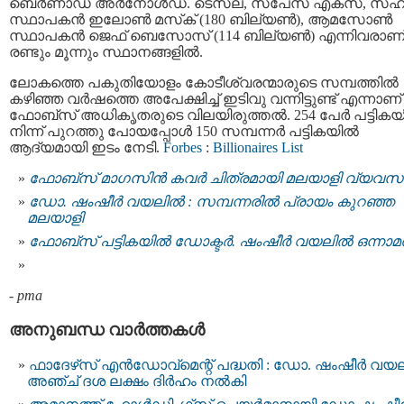
ബെർണാഡ് അർനോൾഡ്. ടെസ്‌ല, സ്‌പേസ് എക്സ്, സ
സ്ഥാപകൻ ഇലോൺ മസ്‌ക് (180 ബില്യൺ), ആമസോൺ
സ്ഥാപകൻ ജെഫ് ബെസോസ് (114 ബില്യൺ) എന്നിവരാണ
രണ്ടും മൂന്നും സ്ഥാനങ്ങളിൽ.
ലോകത്തെ പകുതിയോളം കോടീശ്വരന്മാരുടെ സമ്പത്തിൽ
കഴിഞ്ഞ വർഷത്തെ അപേക്ഷിച്ച് ഇടിവു വന്നിട്ടുണ്ട് എന്നാണ്
ഫോബ്‌സ് അധികൃതരുടെ വിലയിരുത്തൽ. 254 പേർ പട്ടിക
നിന്ന് പുറത്തു പോയപ്പോൾ 150 സമ്പന്നർ പട്ടികയിൽ
ആദ്യമായി ഇടം നേടി.
Forbes
:
Billionaires List
ഫോബ്‌സ് മാഗസിന്‍ കവര്‍ ചിത്രമായി മലയാളി വ്യവസ
ഡോ. ഷംഷീര്‍ വയലില്‍ : സമ്പന്നരില്‍ പ്രായം കുറഞ്ഞ
മലയാളി
ഫോബ്‌സ് പട്ടികയില്‍ ഡോക്ടര്‍. ഷംഷീര്‍ വയലില്‍ ഒന്നാമ
-
pma
അനുബന്ധ വാര്‍ത്തകള്‍
ഫാദേഴ്‌സ് എന്‍ഡോവ്‌മെന്റ് പദ്ധതി : ഡോ. ഷംഷീര്‍ വയല
അഞ്ച് ദശ ലക്ഷം ദിര്‍ഹം നല്‍കി