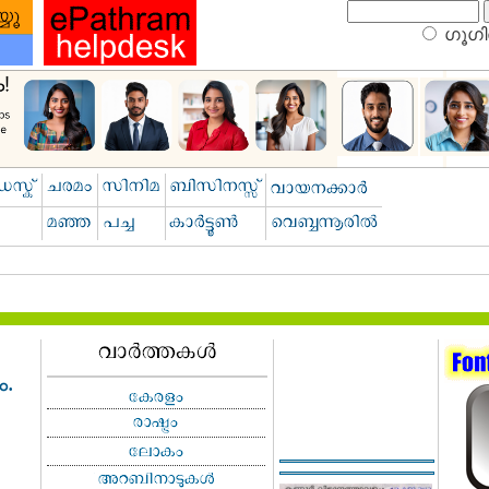
ഗൂഗിള
.