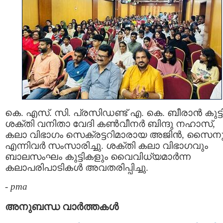
കെ. എസ്. സി. പ്രസിഡണ്ട് എ. കെ. ബീരാൻ കുട്ടി
ശക്തി വനിതാ വേദി കൺവീനർ ബിന്ദു നഹാസ്,
കലാ വിഭാഗം സെക്രട്ടറിമാരായ അജിൻ, സൈന
എന്നിവർ സംസാരിച്ചു. ശക്തി കലാ വിഭാഗവും
ബാലസംഘം കുട്ടികളും വൈവിധ്യമാർന്ന
കലാപരിപാടികൾ അവതരിപ്പിച്ചു.
-
pma
അനുബന്ധ വാര്‍ത്തകള്‍