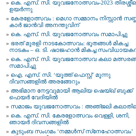
കെ. എസ്. സി. യുവജനോത്സവം-2023 തിരശ്ശീ
ഉയർന്നു
കേരളോത്സവം : മെഗാ സമ്മാനം നിസ്സാൻ സണ്
കാർ ജാൻവി അനന്തുവിന്
കെ. എസ്. സി. യുവജനോത്സവം സമാപിച്ചു
ഭരത് മുരളി നാടകോത്സവം: ഭൂതങ്ങൾ മികച്ച
നാടകം – ഒ. ടി. ഷാജഹാൻ മികച്ച സംവിധായക
കെ. എസ്. സി. യുവജനോത്സവ കലാ മത്സരങ
സമാപിച്ചു
ഐ. എസ്. സി. ‘യൂത്ത് ഫെസ്റ്റ്’ മൂന്നു
ദിവസങ്ങളിൽ അരങ്ങേറും
അഭിമാന നേട്ടവുമായി ആലിയ ഷെയ്ഖ് ബുക്ക്
ഫെയർ വേദിയിൽ
സമാജം യുവജനോത്സവം : അഞ്‌ജലി കലാതി
കെ. എസ്. സി. കേരളോത്സവം വെള്ളി, ശനി,
ഞായർ ദിവസങ്ങളിൽ
കുടുംബ സംഗമം ‘നമ്മൾസ് സ്‌നേഹോത്സവം’