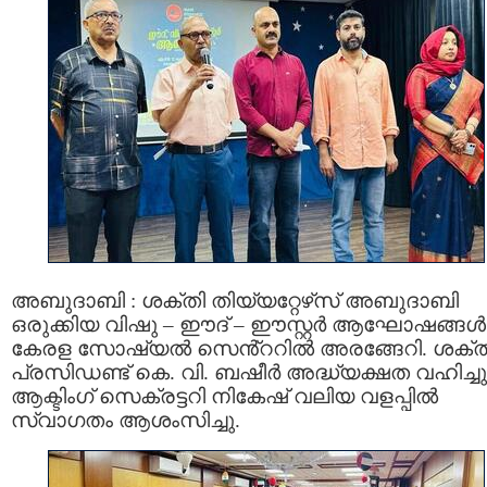
അബുദാബി : ശക്തി തിയ്യറ്റേഴ്‌സ് അബുദാബി
ഒരുക്കിയ വിഷു – ഈദ് – ഈസ്റ്റർ ആഘോഷങ്ങൾ
കേരള സോഷ്യൽ സെൻ്ററിൽ അരങ്ങേറി. ശക്ത
പ്രസിഡണ്ട് കെ. വി. ബഷീർ അദ്ധ്യക്ഷത വഹിച്ചു
ആക്ടിംഗ് സെക്രട്ടറി നികേഷ് വലിയ വളപ്പിൽ
സ്വാഗതം ആശംസിച്ചു.