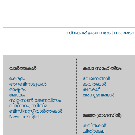
സ്വകാര്യതാ നയം
|
സംഘടനാ 
വാര്‍ത്തകള്‍
കലാ സാഹിത്യം
കേരളം
ലേഖനങ്ങള്‍
അറബിനാടുകള്‍
കവിതകള്‍
രാഷ്ട്രം
കഥകള്‍
ലോകം
അനുഭവങ്ങള്‍
സിറ്റിസണ്‍ ജേണലിസം
വിനോദം, സിനിമ
ബിസിനസ്സ് വാര്‍ത്തകള്‍
മഞ്ഞ (മാഗസിന്‍)
News in English
കവിതകള്‍
ചിത്രകല