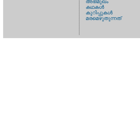
അഭിമുഖം
കഥകള്‍
കുറിപ്പുകള്‍
മരമെഴുതുന്നത്