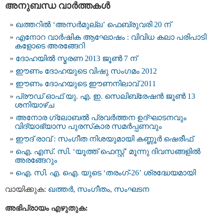
അനുബന്ധ വാര്‍ത്തകള്‍
ഖത്തറിൽ ‘അസർമുല്ല’ ഫെബ്രുവരി 20 ന്
എനോറ വാർഷിക ആഘോഷം : വിവിധ കലാ പരിപാടി
കളോടെ അരങ്ങേറി
ദോഹയിൽ സ്മരണ 2013 ജൂണ്‍ 7 ന്
ഈണം ദോഹയുടെ വിഷു സംഗമം 2012
ഈണം ദോഹയുടെ ഈണനിലാവ് 2011
പ്രൗഡ് ഓഫ് യു. എ. ഇ. സെലിബ്രേഷൻ ജൂൺ 13
ശനിയാഴ്ച
അനോര ഗ്ലോബൽ പ്രവർത്തന ഉദ്ഘാടനവും
വിദ്യാഭ്യാസ പുരസ്‌കാര സമർപ്പണവും
ഈദ് രാവ് : സംഗീത നിശയുമായി കണ്ണൂർ ഷെരീഫ്
ഐ. എസ്. സി. ‘യൂത്ത് ഫെസ്റ്റ്’ മൂന്നു ദിവസങ്ങളിൽ
അരങ്ങേറും
ഐ. സി. എ. ഐ. യുടെ ‘തരംഗ്-26’ ശ്രദ്ധേയമായി
വായിക്കുക:
ഖത്തര്‍
,
സംഗീതം
,
സംഘടന
അഭിപ്രായം എഴുതുക: