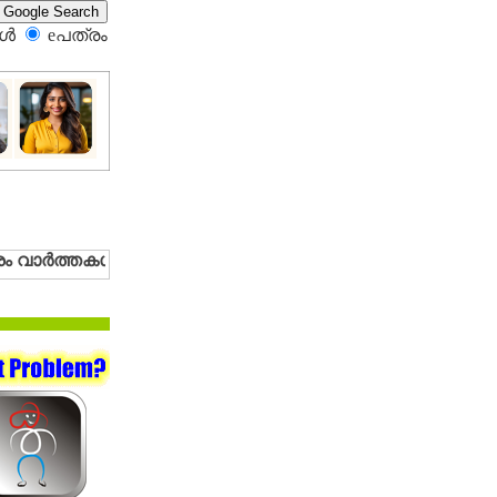
്‍
eപത്രം‍