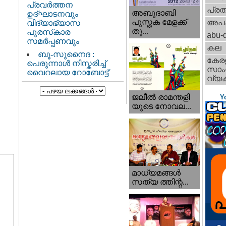
പ്രവർത്തന
പ്ര
അബുദാബി
ഉദ്ഘാടനവും
പുസ്തക മേളക്ക്
അപ
വിദ്യാഭ്യാസ
തു...
പുരസ്‌കാര
abu-d
സമർപ്പണവും
കല
ബൂ-സുനൈദ :
കേര
പെരുന്നാൾ നിസ്കരിച്ച്
സാംസ
വൈറലായ റോബോട്ട്
വ്യക
ജലീല്‍ രാമന്തളി
Y
യുടെ നോവല...
മാധ്യമങ്ങള്‍
സത്യ ത്തിന്റ...