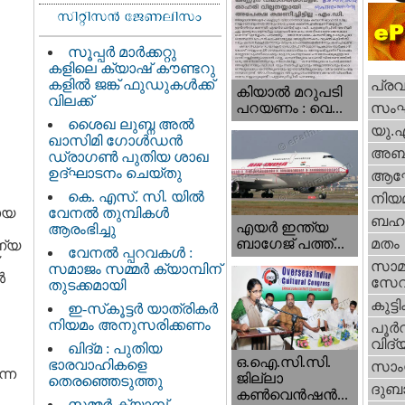
സൂപ്പർ മാർക്കറ്റു
കളിലെ ക്യാഷ് കൗണ്ടറു
കളിൽ ജങ്ക് ഫുഡുകൾക്ക്
പ്ര
കിയാല്‍ മറുപടി
വിലക്ക്
സം
പറയണം : വെ...
ശൈഖ ലുബ്ന അൽ
യു.
ഖാസിമി ഗോൾഡൻ
അബു
ഡ്രാഗൺ പുതിയ ശാഖ
ഉദ്ഘാടനം ചെയ്തു
ആഘ
കെ. എസ്. സി. യിൽ
നിയ
ായ
വേനൽ തുമ്പികൾ
ബഹു
എയര്‍ ഇന്ത്യ
ആരംഭിച്ചു
ബാഗേജ് പത്ത്...
മതം
ണ്യ
വേനൽ പ്പറവകൾ :
സാമ
സമാജം സമ്മർ ക്യാമ്പിന്
ൾ
സേ
തുടക്കമായി
കുട്ട
ഇ-സ്‌കൂട്ടർ യാത്രികർ
നിയമം അനുസരിക്കണം
പൂര്‍
വിദ്യ
ഖിദ്മ : പുതിയ
ഒ.ഐ.സി.സി.
ഭാരവാഹികളെ
സാംസ
്ന
ജില്ലാ
തെരഞ്ഞെടുത്തു
ദുബാ
കൺവെൻഷൻ...
സമ്മർ ക്യാമ്പ്