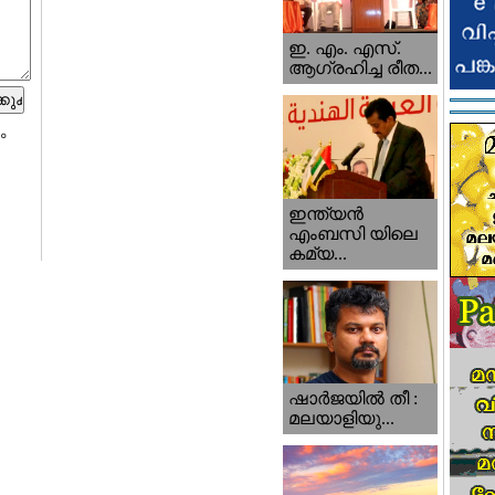
ഇ. എം. എസ്.
ആഗ്രഹിച്ച രീത...
ം
ഇന്ത്യന്‍
എംബസി യിലെ
കമ്യ...
ഷാര്‍ജയില്‍ തീ :
മലയാളിയു...