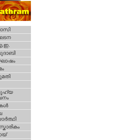
വാസി
ഘടന
എ.ഇ.
ദാബി
ോഷം
മം
മതി
ൂഹ്യ
വനം
ികള്‍
വ
ാര്‍ത്ഥി
്കാരികം
യ്‌