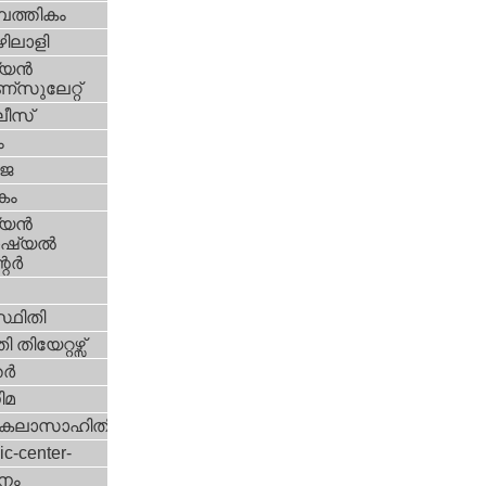
പത്തികം
ിലാളി
യന്‍
സുലേറ്റ്
ീസ്
ം
‍ജ
കം
യന്‍
്യല്‍
ര്‍
്ഥിതി
 തിയേറ്റഴ്സ്
്‍
ിമ
കലാസാഹിതി
ic-center-
നം