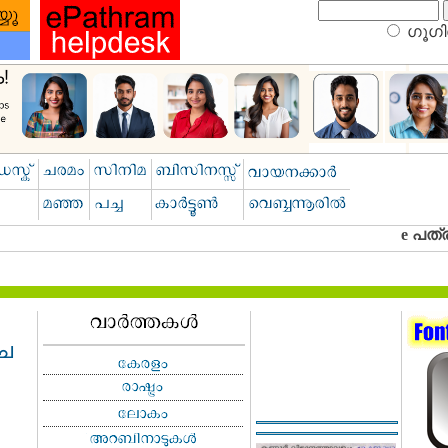
ഗൂഗിള
്ച