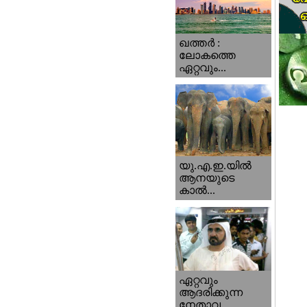
ഖത്തര്‍ :
ലോകത്തെ
ഏറ്റവും...
യു.എ.ഇ.യില്‍
ആനയുടെ
കാല്‍...
ഏറ്റവും
ആദരിക്കുന്ന
നേതാവ...