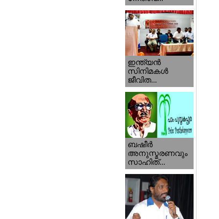
ഇന്ത്യന്‍
സിനിമകള്‍
ജീവിത...
ബഷീര്‍
അനുസ്മരണവും
സാഹിത്...