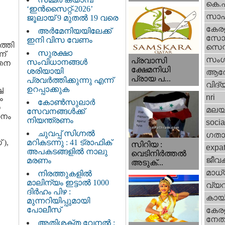
കെ.
‘ഇൻസൈറ്റ്-2026’
സാഹ
ജൂലായ് 9 മുതൽ 19 വരെ
കേര
അർമേനിയയിലേക്ക്
സോഷ
ഇനി വിസ വേണം
ത്തി
സെന്റ
സുരക്ഷാ
ന്
സംഗ
പ്രവാസി
സംവിധാനങ്ങൾ
്തന
ക്ഷേമനിധി
ശരിയായി
ആര
പ്രായ പ...
പ്രവർത്തിക്കുന്നു എന്ന്
വിദ്
ച
ഉറപ്പാക്കുക
nri
ം
കോൺസുലാർ
ത
മലയ
സേവനങ്ങൾക്ക്
ശനം
നിയന്ത്രണം
socia
ചുവപ്പ് സിഗ്നൽ
ഗതാ
 ),
മറികടന്നു : 41 ട്രാഫിക്
സിറിയ :
expa
അപകടങ്ങളിൽ നാലു
വെടിനിർത്തൽ
ജീവ
മരണം
അടുക്...
മാധ്
നിരത്തുകളിൽ
മാലിന്യം ഇട്ടാൽ 1000
വ്യ
ദിർഹം പിഴ :
കായ
മുന്നറിയിപ്പുമായി
പോലീസ്
കേരള
നേതാ
അതിശക്ത വേനൽ :