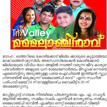
ദോഹ : ഖത്തറിലെ കോഴിക്കോട് ജില്ല ക്കാരുടെ കൂട്ടായ്മയ
മാക് ഖത്തർ (മുസ്ലിം അസോസിയേഷൻ കോഴിക്കോട്)
ജില്ലയുടെ വിവിധ ഭാഗ ങ്ങളിൽ നടത്തി വരുന്ന ജീവ കാരു
പ്രവർത്തന ങ്ങളുടെ ധന ശേഖരണാർത്ഥം മിഡ്മാക് റൌണ്ട്
എബൌട്ടിനു അടുത്തുള്ള പഴയ ഐഡിയൽ ഇന്ത്യൻ സ്കൂ
ഗ്രൗണ്ടിൽ ഒരുക്കുന്ന”മൈലാഞ്ചി രാവ് ” എന്ന സംഗീത
പരിപാടി മെയ് 24 ന് വെള്ളിയാഴ്ച വൈകീട്ട് 6:30 ന്
അരങ്ങേറുന്നു.
മാപ്പിളപ്പാട്ട് ഗായക നിരയിലെ പ്രശസ്തരായ എം. എ. ഗഫൂർ,
ആദിൽ അത്തു, സജില സലിം എന്നിവര്‍ നേതൃത്വം നല്‍കുന
മൈലാഞ്ചി രാവില്‍ ഏഷ്യാ നെറ്റ്‌ മൈലാഞ്ചി വിജയി