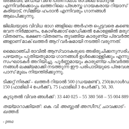
അക്ബർ, മീഡിയ വണ്‍ പതിനാലാം രാവിലെ ബാദുഷ
എന്നിവർക്കൊപ്പം ഖത്തറിലെ പ്രശസ്ത ഗായകരായ റിയാസ്
കരിയാട്, സിമ്മിയ ഹംദാൻ എന്നിവരും ഗാനങ്ങൾ
ആലപിക്കുന്നു.
ജില്ലയുടെ വിവിധ ഭാഗ ങ്ങളിലെ അർഹത പ്പെട്ടവരെ കണ്ടെ
ഭവന നിർമ്മാണം, കോഴിക്കോട് മെഡിക്കൽ കോളേജിൽ മരുന്
വിതരണം, ഭക്ഷണ വിതരണം തുടങ്ങിയ കാരുണ്യ പ്രവർത
ങ്ങളാണ് മാക് ഖത്തർ ആറ് വർഷമായി നടത്തി വരുന്നത്.
മൈലാഞ്ചി രാവില്‍ ആസ്വാദകരുടെ അഭിരുചിക്കനുസരിച്
പഴയതും പുതിയതുമായ ഗാനങ്ങൾ ഉള്‍ക്കൊള്ളിക്കും എന്നു
സംഘാടകര്‍ അറിയിച്ചു. പൂർണ്ണമായും കാരുണ്യ പ്രവർത്
നങ്ങൾ ലക്ഷ്യമാക്കി നടത്തുന്ന ഈ പരിപാടിയുടെ പ്രവേ
പാസ് മൂലം നിയന്ത്രിക്കുന്നു.
ടിക്കറ്റ് നിരക്ക് – ഖത്തർ റിയാൽ 500 (ഡയമണ്ട് ), 250(ഗോൾഡ്‌
150 (ഫാമിലി 4 പേർക്ക് ), 75 (ഫാമിലി 3 പേർക്ക് ), 50, 30.
കൂടുതൽ വിവര ങ്ങൾക്ക് : 33 440 025 – 55 380 568 – 55 004 889
തയ്യാറാക്കിയത് : കെ. വി. അബ്ദുൽ അസീസ്‌, ചാവക്കാട് –
ഖത്തർ.
-
pma