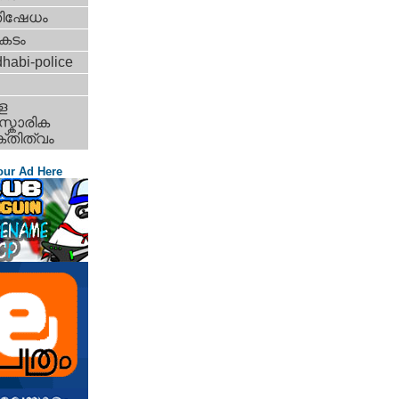
തിഷേധം
കടം
habi-police
ള
്കാരിക
്തിത്വം
our Ad Here