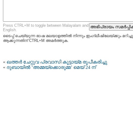
Press CTRL+M to toggle between Malayalam and
English.
ടൈപ്പ്‌ ചെയ്യുന്ന ഭാഷ മലയാളത്തില്‍ നിന്നും ഇംഗ്ലീഷിലേയ്ക്കും മറിച്ചു
ആക്കുന്നതിന് CTRL+M അമര്‍ത്തുക.
«
ഖത്തര്‍ ചേറ്റുവ പ്രവാസി കൂട്ടായ്മ രൂപീകരിച്ചു
«
ദുബായില്‍ ‘അമ്മയ്‌ക്കൊരുമ്മ’ മെയ് 24 ന്