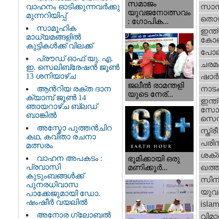
സമാജം
വാഹനം ഓടിക്കുന്നവർക്കു
സാമ്
യുവജനോത്സവം
മുന്നറിയിപ്പ്
തൊഴ
: ഗോപിക...
സാമൂഹിക
ഇന്ത്
മാധ്യമങ്ങളിൽ
കോണ്
കുട്ടികൾക്ക് വിലക്ക്
പോല
പ്രൗഡ് ഓഫ് യു. എ.
ചരമ
ഇ. സെലിബ്രേഷൻ ജൂൺ
13 ശനിയാഴ്ച
ഷാര്
ജലീല്‍ രാമന്തളി
ആൻറിയ രക്ത ദാന
നാട
യുടെ നേര്...
ക്യാമ്പ് ജൂൺ 14
ഇന്ത്
ഞായറാഴ്ച ബ്ലഡ്
സോഷ
ബാങ്കിൽ
സെന്റ
അസ്മോ പുത്തൻചിറ
സ്ത്രീ
കഥ, കവിതാ രചനാ
പരിസ
മത്സരം
ശക്തി
വാഹന അപകടം :
ഭൂമിക്കായി ഒരു
പ്രവാസി
മണിക്കൂര്‍...
ഖത്തര
കുടുംബങ്ങൾക്ക്
സിന
പുനരധിവാസ
യുവ
പാക്കേജുമായി ഡോ.
ഷംഷീർ വയലിൽ
islam
അനോര ഗ്ലോബൽ
വിമാ