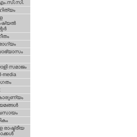
എം.സി.സി.
ിത്യം
ള
്യല്‍
ര്‍
ീതം
ോഗ്യം
യാഭ്യാസം
ാളി സമാജം
l-media
ഗതം
t
കാരുണ്യം
യമങ്ങള്‍
വസായം
ികം
 രാഷ്ട്രീയ
ക്കള്‍