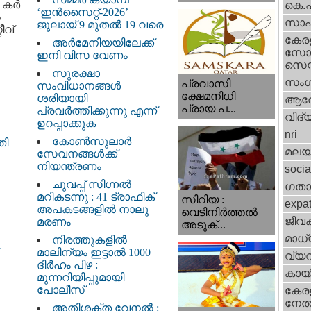
കര്‍
കെ.
‘ഇൻസൈറ്റ്-2026’
‍
സാഹ
ജൂലായ് 9 മുതൽ 19 വരെ
ീവ്
കേര
അർമേനിയയിലേക്ക്
സോഷ
ഇനി വിസ വേണം
സെന്റ
സുരക്ഷാ
സംഗ
പ്രവാസി
സംവിധാനങ്ങൾ
ക്ഷേമനിധി
ശരിയായി
ആര
പ്രായ പ...
പ്രവർത്തിക്കുന്നു എന്ന്
വിദ്
ഉറപ്പാക്കുക
nri
കോൺസുലാർ
തി
മലയ
സേവനങ്ങൾക്ക്
നിയന്ത്രണം
socia
ചുവപ്പ് സിഗ്നൽ
ഗതാ
മറികടന്നു : 41 ട്രാഫിക്
സിറിയ :
expa
അപകടങ്ങളിൽ നാലു
വെടിനിർത്തൽ
ജീവ
മരണം
അടുക്...
മാധ്
നിരത്തുകളിൽ
മാലിന്യം ഇട്ടാൽ 1000
വ്യ
ദിർഹം പിഴ :
കായ
മുന്നറിയിപ്പുമായി
പോലീസ്
കേരള
നേതാ
അതിശക്ത വേനൽ :