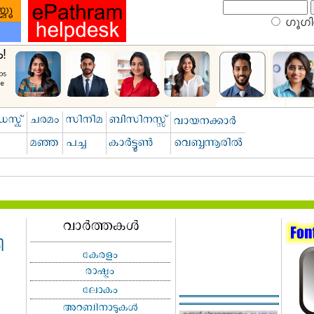
ഗൂഗിള
ി