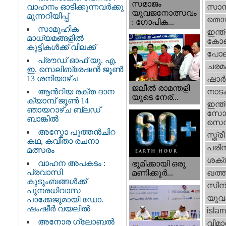
സമാജം
വാഹനം ഓടിക്കുന്നവർക്കു
സാമ്
യുവജനോത്സവം
മുന്നറിയിപ്പ്
തൊഴ
: ഗോപിക...
സാമൂഹിക
ഇന്ത്
മാധ്യമങ്ങളിൽ
കോണ്
കുട്ടികൾക്ക് വിലക്ക്
പോല
പ്രൗഡ് ഓഫ് യു. എ.
ചരമ
ഇ. സെലിബ്രേഷൻ ജൂൺ
13 ശനിയാഴ്ച
ഷാര്
ജലീല്‍ രാമന്തളി
ആൻറിയ രക്ത ദാന
നാട
യുടെ നേര്...
ക്യാമ്പ് ജൂൺ 14
ഇന്ത്
ഞായറാഴ്ച ബ്ലഡ്
സോഷ
ബാങ്കിൽ
സെന്റ
അസ്മോ പുത്തൻചിറ
സ്ത്രീ
കഥ, കവിതാ രചനാ
പരിസ
മത്സരം
ശക്തി
വാഹന അപകടം :
ഭൂമിക്കായി ഒരു
പ്രവാസി
മണിക്കൂര്‍...
ഖത്തര
കുടുംബങ്ങൾക്ക്
സിന
പുനരധിവാസ
യുവ
പാക്കേജുമായി ഡോ.
ഷംഷീർ വയലിൽ
islam
അനോര ഗ്ലോബൽ
വിമാ