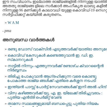
ഈ സംവിധാനം ഇല്ലാത്ത രാജ്യങ്ങളില്‍ നിന്നുള്ള യാത്രി 
അതതു രാജ്യങ്ങ ളിലെ സര്‍ക്കാര്‍ അംഗീകൃത ലാബു കളില്
നിന്നുള്ള 96 മണിക്കൂര്‍ കാലാവധി യുള്ള കൊവിഡ്-19 നെഗറ്റ
സര്‍ട്ടിഫിക്കറ്റ് കയ്യില്‍ കരുതണം.
W A M
-
pma
അനുബന്ധ വാര്‍ത്തകള്‍
രണ്ടു ഡോസ് വാക്സിൻ എടുത്തവർക്ക് യാത്രാ അനുമ
കൊവിഡ് കേസുകള്‍ കണ്ടെത്തുവാന്‍ ഇ. ഡി. ഇ.
സ്‌കാനറുകൾ
നാട്ടിൽ നിന്നും എത്തുന്നവർക്ക് രണ്ടാഴ്ച ക്വാറന്റൈന്‍
നിര്‍ബ്ബന്ധം
തിരിച്ചു പോകുവാന്‍ ആഗ്രഹിക്കുന്ന വരെ കൊണ്ടു
പോകാത്ത രാജ്യ ങ്ങൾക്ക് എതിരെ കര്‍ശ്ശന നടപടി
ഇന്ത്യന്‍ പാസ്സ്‌ പോർട്ട് സേവനങ്ങള്‍ക്ക് ഇനി അല്‍ ഹിന്ദ്
വിസ കഴിഞ്ഞവർക്ക് യു. എ. ഇ. യിലേക്ക് തിരിച്ചുവരാം :
പുതിയ എൻട്രി പെർമിറ്റ് വേണ്ട
താമസ സ്ഥലങ്ങളുമായി ബന്ധപ്പെട്ടു പുതിയ നിയമം