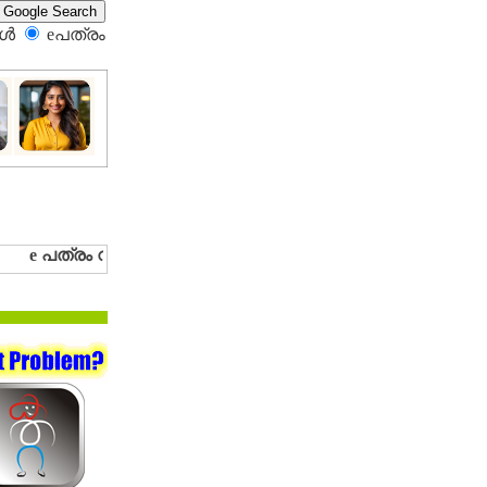
്‍
eപത്രം‍