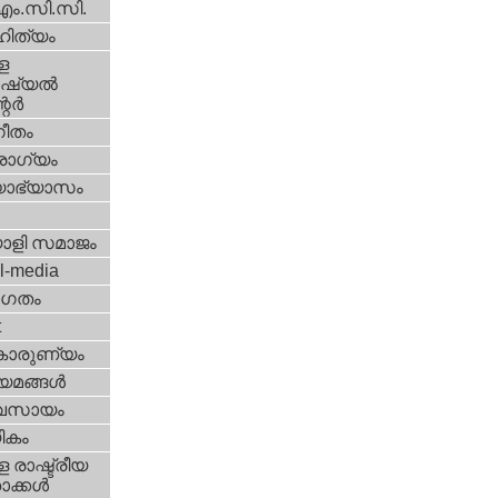
എം.സി.സി.
ിത്യം
ള
്യല്‍
ര്‍
ീതം
ോഗ്യം
യാഭ്യാസം
ാളി സമാജം
l-media
ഗതം
t
കാരുണ്യം
യമങ്ങള്‍
വസായം
ികം
 രാഷ്ട്രീയ
ക്കള്‍