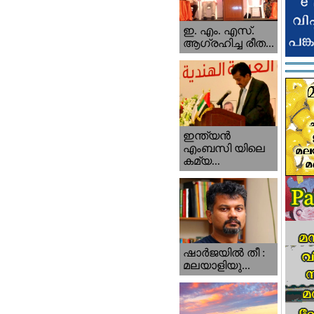
ഇ. എം. എസ്.
ആഗ്രഹിച്ച രീത...
ഇന്ത്യന്‍
എംബസി യിലെ
കമ്യ...
ഷാര്‍ജയില്‍ തീ :
മലയാളിയു...