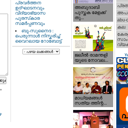
പ്രവർത്തന
പ്ര
അബുദാബി
ഉദ്ഘാടനവും
പുസ്തക മേളക്ക്
അപ
വിദ്യാഭ്യാസ
തു...
പുരസ്‌കാര
abu-d
സമർപ്പണവും
കല
ബൂ-സുനൈദ :
കേര
പെരുന്നാൾ നിസ്കരിച്ച്
സാംസ
വൈറലായ റോബോട്ട്
വ്യക
ജലീല്‍ രാമന്തളി
Y
യുടെ നോവല...
ം
മാധ്യമങ്ങള്‍
സത്യ ത്തിന്റ...
ഴ