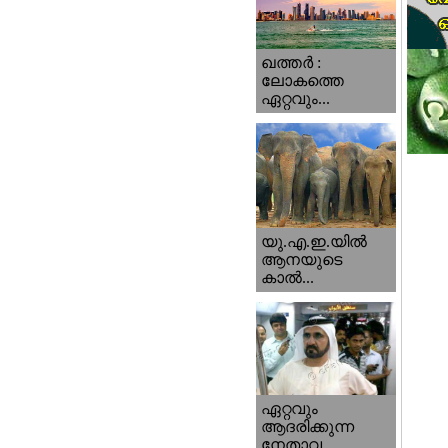
ഖത്തര്‍ :
ലോകത്തെ
ഏറ്റവും...
യു.എ.ഇ.യില്‍
ആനയുടെ
കാല്‍...
ഏറ്റവും
ആദരിക്കുന്ന
നേതാവ...