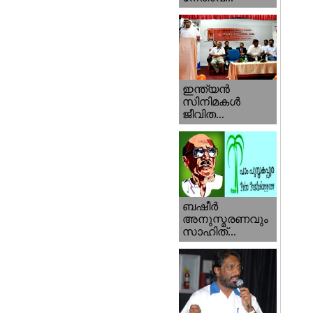
ഇന്ത്യന്‍
സിനിമകള്‍
ജീവിത...
ബഷീര്‍
അനുസ്മരണവും
സാഹിത്...