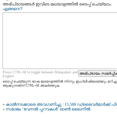
അഭിപ്രായങ്ങള്‍ ഇവിടെ മലയാളത്തില്‍ ടൈപ്പ് ചെയ്യാം.
എങ്ങനെ?
Press CTRL+M to toggle between Malayalam and
English.
ടൈപ്പ്‌ ചെയ്യുന്ന ഭാഷ മലയാളത്തില്‍ നിന്നും ഇംഗ്ലീഷിലേയ്ക്കും മറിച്ചു
ആക്കുന്നതിന് CTRL+M അമര്‍ത്തുക.
«
കാൽനടക്കാരെ അവഗണിച്ചു : 15,588 ഡ്രൈവർമാർക്ക് പി
«
സമാജം ‘വേനൽ പ്പറവകൾ’ ഓണ്‍ ലൈനില്‍