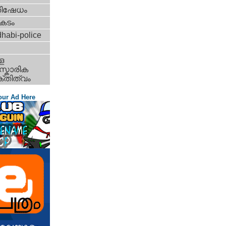
തിഷേധം
കടം
habi-police
ള
്കാരിക
്തിത്വം
our Ad Here