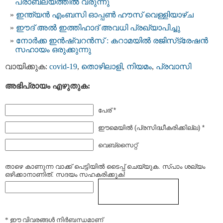
പ്രാബല്യത്തിൽ വരുന്നു
ഇന്ത്യന്‍ എംബസി ഓപ്പണ്‍ ഹൗസ് വെള്ളിയാഴ്ച
ഈദ് അൽ ഇത്തിഹാദ് അവധി പ്രഖ്യാപിച്ചു
നോർക്ക ഇൻഷ്വറൻസ് : കറാമയിൽ രജിസ്‌ട്രേഷൻ
സഹായം ഒരുക്കുന്നു
വായിക്കുക:
covid-19
,
തൊഴിലാളി
,
നിയമം
,
പ്രവാസി
അഭിപ്രായം എഴുതുക:
പേര് *
ഈമെയില്‍ (പ്രസിദ്ധീകരിക്കില്ല) *
വെബ്സൈറ്റ്
താഴെ കാണുന്ന വാക്ക് പെട്ടിയില്‍ ടൈപ്പ്‌ ചെയ്യുക. സ്പാം ശല്യം
ഒഴിക്കാനാണിത്. സദയം സഹകരിക്കുക!
* ഈ വിവരങ്ങള്‍ നിര്‍ബന്ധമാണ്