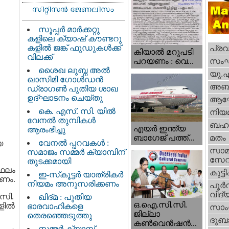
സൂപ്പർ മാർക്കറ്റു
കളിലെ ക്യാഷ് കൗണ്ടറു
കളിൽ ജങ്ക് ഫുഡുകൾക്ക്
പ്ര
കിയാല്‍ മറുപടി
വിലക്ക്
സം
പറയണം : വെ...
ശൈഖ ലുബ്ന അൽ
യു.
ഖാസിമി ഗോൾഡൻ
അബു
ഡ്രാഗൺ പുതിയ ശാഖ
ഉദ്ഘാടനം ചെയ്തു
ആഘ
കെ. എസ്. സി. യിൽ
നിയ
വേനൽ തുമ്പികൾ
ബഹു
എയര്‍ ഇന്ത്യ
ആരംഭിച്ചു
ബാഗേജ് പത്ത്...
മതം
വേനൽ പ്പറവകൾ :
യ
സാമ
സമാജം സമ്മർ ക്യാമ്പിന്
സേ
തുടക്കമായി
 ഫലം
കുട്ട
ഇ-സ്‌കൂട്ടർ യാത്രികർ
്കണം.
നിയമം അനുസരിക്കണം
പൂര്‍
വിദ്യ
 സി.
ഖിദ്മ : പുതിയ
ഒ.ഐ.സി.സി.
ില്‍
ഭാരവാഹികളെ
സാംസ
ജില്ലാ
തെരഞ്ഞെടുത്തു
ദുബാ
കൺവെൻഷൻ...
സമ്മർ ക്യാമ്പ്