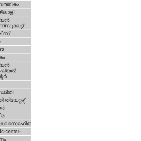
പത്തികം
ിലാളി
യന്‍
സുലേറ്റ്
ീസ്
ം
‍ജ
കം
യന്‍
്യല്‍
ര്‍
്ഥിതി
 തിയേറ്റഴ്സ്
്‍
ിമ
കലാസാഹിതി
ic-center-
നം