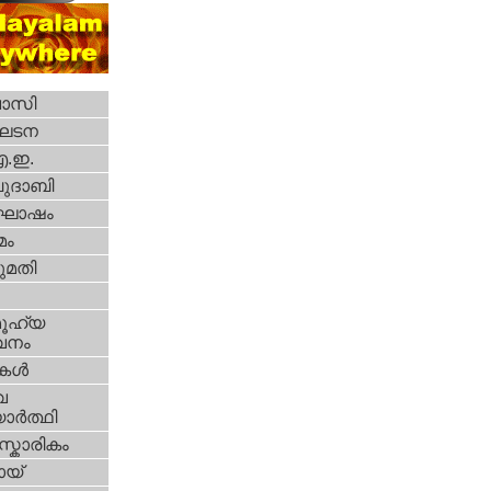
വാസി
ഘടന
എ.ഇ.
ദാബി
ോഷം
മം
മതി
ൂഹ്യ
വനം
ികള്‍
വ
ാര്‍ത്ഥി
്കാരികം
യ്‌