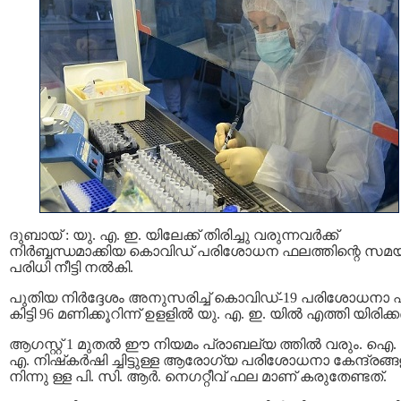
ദുബായ് : യു. എ. ഇ. യിലേക്ക് തിരിച്ചു വരുന്നവര്‍ക്ക്
നിര്‍ബ്ബന്ധമാക്കിയ കൊവിഡ് പരിശോധന ഫലത്തിന്റെ സമ
പരിധി നീട്ടി നല്‍കി.
പുതിയ നിര്‍ദ്ദേശം അനുസരിച്ച് കൊവിഡ്-19 പരിശോധനാ
കിട്ടി 96 മണിക്കൂറിന്ന് ഉളളില്‍ യു. എ. ഇ. യില്‍ എത്തി യിരിക
ആഗസ്റ്റ് 1 മുതല്‍ ഈ നിയമം പ്രാബല്യ ത്തില്‍ വരും. ഐ.
എ. നിഷ്‌കര്‍ഷി ച്ചിട്ടുള്ള ആരോഗ്യ പരിശോധനാ കേന്ദ്രങ്ങള
നിന്നു ള്ള പി. സി. ആര്‍. നെഗറ്റീവ് ഫല മാണ് കരുതേണ്ടത്.