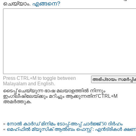
ചെയ്യാം.
എങ്ങനെ?
Press CTRL+M to toggle between
Malayalam and English.
ടൈപ്പ്‌ ചെയ്യുന്ന ഭാഷ മലയാളത്തില്‍ നിന്നും
ഇംഗ്ലീഷിലേയ്ക്കും മറിച്ചും ആക്കുന്നതിന് CTRL+M
അമര്‍ത്തുക.
«
നോൽ കാർഡ് മിനിമം ടോപ്പ്-അപ്പ് ചാർജ്ജ് 50 ദിർഹം
«
മെഹ്ഫിൽ മ്യൂസിക് ആൽബം ഫെസ്റ്റ് : എൻട്രികൾ ക്ഷണിച