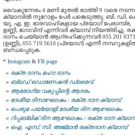
വൈകുന്നേരം 4 മണി മുതൽ രാത്രി 9 വരെ നടന്ന
ക്യാമ്പിൽ നൂറോളം പേർ പങ്കെടുത്തു. ബി. ഡി. ക
യു. എ. ഇ. ഭാരവാഹികളായ പ്രയാഗ് പേരാമ്പ്ര,
ഉണ്ണി, ഗോവിന്ദ് എന്നിവർ ക്യാമ്പ് നിയന്ത്രിച്ചു. ര
ദാനം ചെയ്യാൻ ആഗ്രഹിക്കുന്നവർ 055 201 037
(ഉണ്ണി), 055 719 5610 (പ്രയാഗ്) എന്നീ നമ്പറുകളി
ബന്ധപ്പെടുക.
*
Instagram
&
FB page
രക്ത ദാനം മഹാ ദാനം
ബ്ലഡ് ഡൊണേഷൻ ഡ്രൈവ്
ആരോഗ്യ വകുപ്പിന്റെ ആദരം
ദേശീയ ദിനാഘോഷം : രക്ത ദാന ക്യാമ്പ്
പെരുമ പയ്യോളി ദേശീയ ദിന ആഘോഷം
റിപ്പബ്ലിക് ദിന ആഘോഷം : രക്ത ദാന ക്യാമ്പ
ഐ. എസ്. സി. അജ്മാന്‍ രക്തദാന ക്യാമ്പ്‌