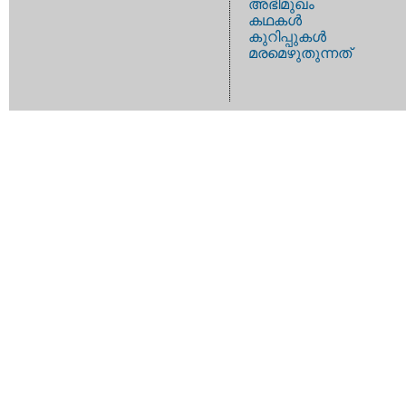
അഭിമുഖം
കഥകള്‍
കുറിപ്പുകള്‍
മരമെഴുതുന്നത്