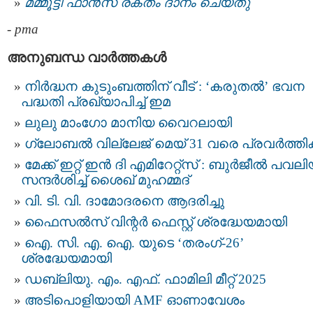
മമ്മൂട്ടി ഫാന്‍സ് രക്തം ദാനം ചെയ്തു
-
pma
അനുബന്ധ വാര്‍ത്തകള്‍
നിർദ്ധന കുടുംബത്തിന് വീട് : ‘കരുതൽ’ ഭവന
പദ്ധതി പ്രഖ്യാപിച്ച് ഇമ
ലുലു മാംഗോ മാനിയ വൈറലായി
ഗ്ലോബൽ വില്ലേജ് മെയ് 31 വരെ പ്രവർത്തിക്
മേക്ക് ഇറ്റ് ഇൻ ദി എമിറേറ്റ്‌സ് : ബുർജീൽ പവ
സന്ദർശിച്ച് ശൈഖ് മുഹമ്മദ്
വി. ടി. വി. ദാമോദരനെ ആദരിച്ചു
ഫൈസൽസ് വിന്റർ ഫെസ്റ്റ് ശ്രദ്ധേയമായി
ഐ. സി. എ. ഐ. യുടെ ‘തരംഗ്-26’
ശ്രദ്ധേയമായി
ഡബ്ലിയു. എം. എഫ്. ഫാമിലി മീറ്റ് 2025
അടിപൊളിയായി AMF ഓണാവേശം