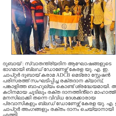
ദുബായ് : സ്വാതന്ത്ര്യദിന ആഘോഷങ്ങളുടെ
ഭാഗമായി ബ്ലഡ് ഡോണേഴ്സ് കേരള യു. എ. ഇ.
ചാപ്റ്റർ ദുബായ് കരാമ ADCB മെട്രോ സ്റ്റേഷൻ
പരിസരത്ത് സംഘടിപ്പിച്ച രക്തദാന ക്യാമ്പ്,
പങ്കാളിത്ത ബാഹുല്യം കൊണ്ട് ശ്രദ്ധേയമായി. 
കഠിനമായ ചൂടിലും രക്ത ദാനത്തിൻ്റെ മാഹാത്മ
മനസിലാക്കി തന്നെ വിവിധ ദേശക്കാരായ
പ്രവാസികളും ബ്ലഡ് ഡോണേഴ്സ് കേരള യു. എ. 
ചാപ്റ്റർ അംഗങ്ങളും രക്തം ദാനം ചെയ്യാനായി
എത്തി.