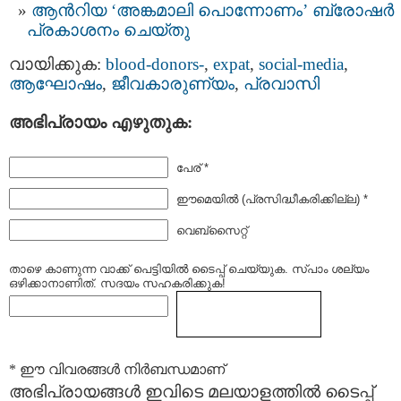
ആൻറിയ ‘അങ്കമാലി പൊന്നോണം’ ബ്രോഷർ
പ്രകാശനം ചെയ്തു
വായിക്കുക:
blood-donors-
,
expat
,
social-media
,
ആഘോഷം
,
ജീവകാരുണ്യം
,
പ്രവാസി
അഭിപ്രായം എഴുതുക:
പേര് *
ഈമെയില്‍ (പ്രസിദ്ധീകരിക്കില്ല) *
വെബ്സൈറ്റ്
താഴെ കാണുന്ന വാക്ക് പെട്ടിയില്‍ ടൈപ്പ്‌ ചെയ്യുക. സ്പാം ശല്യം
ഒഴിക്കാനാണിത്. സദയം സഹകരിക്കുക!
* ഈ വിവരങ്ങള്‍ നിര്‍ബന്ധമാണ്
അഭിപ്രായങ്ങള്‍ ഇവിടെ മലയാളത്തില്‍ ടൈപ്പ്