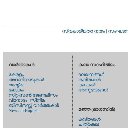
സ്വകാര്യതാ നയം
|
സംഘടനാ 
വാര്‍ത്തകള്‍
കലാ സാഹിത്യം
കേരളം
ലേഖനങ്ങള്‍
അറബിനാടുകള്‍
കവിതകള്‍
രാഷ്ട്രം
കഥകള്‍
ലോകം
അനുഭവങ്ങള്‍
സിറ്റിസണ്‍ ജേണലിസം
വിനോദം, സിനിമ
ബിസിനസ്സ് വാര്‍ത്തകള്‍
മഞ്ഞ (മാഗസിന്‍)
News in English
കവിതകള്‍
ചിത്രകല