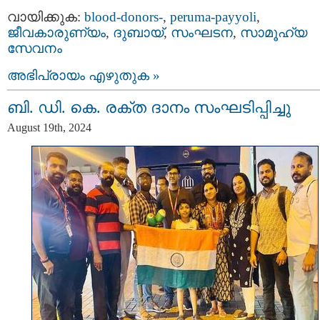
വായിക്കുക:
blood-donors-
,
peruma-payyoli
,
ജീവകാരുണ്യം
,
ദുബായ്‌
,
സംഘടന
,
സാമൂഹ്യ
സേവനം
അഭിപ്രായം എഴുതുക »
ബി. ഡി. കെ. രക്ത ദാനം സംഘടിപ്പിച്ചു
August 19th, 2024