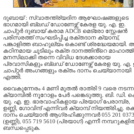
ദുബായ് : സ്വാതന്ത്ര്യദിന ആഘോഷങ്ങളുടെ
ഭാഗമായി ബ്ലഡ് ഡോണേഴ്സ് കേരള യു. എ. ഇ.
ചാപ്റ്റർ ദുബായ് കരാമ ADCB മെട്രോ സ്റ്റേഷൻ
പരിസരത്ത് സംഘടിപ്പിച്ച രക്തദാന ക്യാമ്പ്,
പങ്കാളിത്ത ബാഹുല്യം കൊണ്ട് ശ്രദ്ധേയമായി. 
കഠിനമായ ചൂടിലും രക്ത ദാനത്തിൻ്റെ മാഹാത്മ
മനസിലാക്കി തന്നെ വിവിധ ദേശക്കാരായ
പ്രവാസികളും ബ്ലഡ് ഡോണേഴ്സ് കേരള യു. എ. 
ചാപ്റ്റർ അംഗങ്ങളും രക്തം ദാനം ചെയ്യാനായി
എത്തി.
വൈകുന്നേരം 4 മണി മുതൽ രാത്രി 9 വരെ നടന്ന
ക്യാമ്പിൽ നൂറോളം പേർ പങ്കെടുത്തു. ബി. ഡി. ക
യു. എ. ഇ. ഭാരവാഹികളായ പ്രയാഗ് പേരാമ്പ്ര,
ഉണ്ണി, ഗോവിന്ദ് എന്നിവർ ക്യാമ്പ് നിയന്ത്രിച്ചു. ര
ദാനം ചെയ്യാൻ ആഗ്രഹിക്കുന്നവർ 055 201 037
(ഉണ്ണി), 055 719 5610 (പ്രയാഗ്) എന്നീ നമ്പറുകളി
ബന്ധപ്പെടുക.