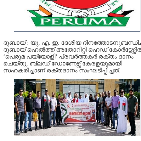
ദുബായ് : യു. എ. ഇ. ദേശീയ ദിനത്തോടനുബന്ധിച്ച
ദുബായ് ഹെൽത്ത് അതോറിറ്റി ഹെഡ് കോർട്ടേഴ്സി
‘പെരുമ പയ്യോളി’ പ്രവർത്തകർ രക്തം ദാനം
ചെയ്തു. ബ്ലഡ് ഡോണേഴ്സ് കേരളയുമായി
സഹകരിച്ചാണ് രക്തദാനം സംഘടിപ്പിച്ചത്.