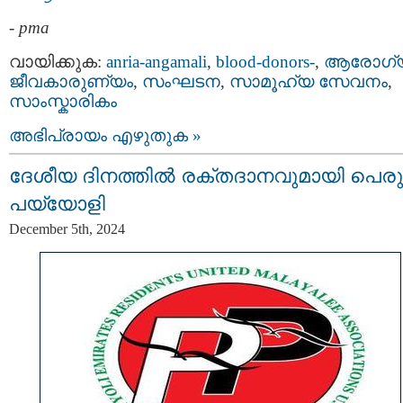
-
pma
വായിക്കുക:
anria-angamali
,
blood-donors-
,
ആരോഗ്
ജീവകാരുണ്യം
,
സംഘടന
,
സാമൂഹ്യ സേവനം
,
സാംസ്കാരികം
അഭിപ്രായം എഴുതുക »
ദേശീയ ദിനത്തിൽ രക്തദാനവുമായി പെര
പയ്യോളി
December 5th, 2024