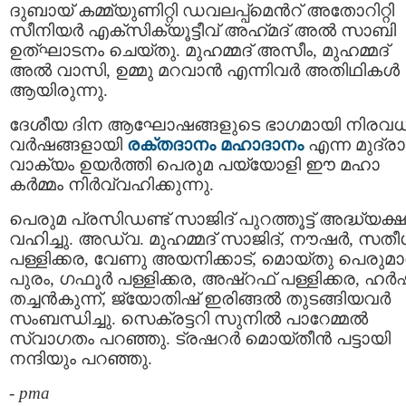
ദുബായ് കമ്മ്യുണിറ്റി ഡവലപ്പ്മെൻറ് അതോറിറ്റി
സീനിയർ എക്സിക്യൂട്ടീവ് അഹ്‌മദ്‌ അൽ സാബി
ഉത്ഘാടനം ചെയ്തു. മുഹമ്മദ് അസീം, മുഹമ്മദ്
അൽ വാസി, ഉമ്മു മറവാൻ എന്നിവർ അതിഥികൾ
ആയിരുന്നു.
ദേശീയ ദിന ആഘോഷങ്ങളുടെ ഭാഗമായി നിരവധ
വർഷങ്ങളായി
രക്തദാനം മഹാദാനം
എന്ന മുദ്രാ
വാക്യം ഉയർത്തി പെരുമ പയ്യോളി ഈ മഹാ
കർമ്മം നിർവ്വഹിക്കുന്നു.
പെരുമ പ്രസിഡണ്ട് സാജിദ് പുറത്തൂട്ട് അദ്ധ്യക്
വഹിച്ചു. അഡ്വ. മുഹമ്മദ് സാജിദ്, നൗഷർ, സത
പള്ളിക്കര, വേണു അയനിക്കാട്, മൊയ്തു പെരുമ
പുരം, ഗഫൂർ പള്ളിക്കര, അഷ്റഫ് പള്ളിക്കര, ഹർ
തച്ചൻകുന്ന്, ജ്യോതിഷ് ഇരിങ്ങൽ തുടങ്ങിയവർ
സംബന്ധിച്ചു. സെക്രട്ടറി സുനിൽ പാറേമ്മൽ
സ്വാഗതം പറഞ്ഞു. ട്രഷറർ മൊയ്തീൻ പട്ടായി
നന്ദിയും പറഞ്ഞു.
-
pma