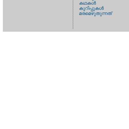
കഥകള്‍
കുറിപ്പുകള്‍
മരമെഴുതുന്നത്