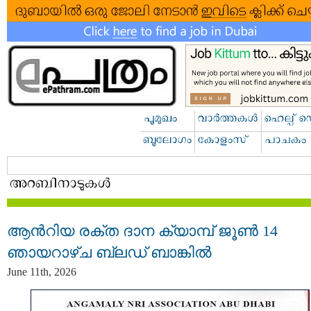
ആൻറിയ രക്ത ദാന ക്യാമ്പ് ജൂൺ 14
ഞായറാഴ്ച ബ്ലഡ് ബാങ്കിൽ
June 11th, 2026