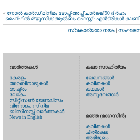
«
നോൽ കാർഡ് മിനിമം ടോപ്പ്-അപ്പ് ചാർജ്ജ് 50 ദിർഹം
മെഹ്ഫിൽ മ്യൂസിക് ആൽബം ഫെസ്റ്റ് : എൻട്രികൾ ക്ഷണിച
സ്വകാര്യതാ നയം
|
സംഘടനാ 
വാര്‍ത്തകള്‍
കലാ സാഹിത്യം
കേരളം
ലേഖനങ്ങള്‍
അറബിനാടുകള്‍
കവിതകള്‍
രാഷ്ട്രം
കഥകള്‍
ലോകം
അനുഭവങ്ങള്‍
സിറ്റിസണ്‍ ജേണലിസം
വിനോദം, സിനിമ
ബിസിനസ്സ് വാര്‍ത്തകള്‍
മഞ്ഞ (മാഗസിന്‍)
News in English
കവിതകള്‍
ചിത്രകല
അഭിമുഖം