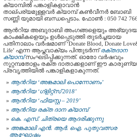
ക്യാമ്പിൽ പങ്കാളികളാവാൻ
താല്പര്യമുള്ളവർ ക്യാമ്പ് കൺവീനർ ബോബി
സണ്ണി യുമായി ബന്ധപ്പെടാം. ഫോൺ : 050 742 766
ആൻറിയ അബുദാബി അംഗങ്ങളെയും അഭ്യുദ
കാംക്ഷികളെയും ഉൾപ്പെടുത്തി തുടർച്ചയായ
പതിനാലാം വർഷമാണ് ‘Donate Blood, Donate Love
Life’ എന്ന ആപ്തവാക്യം പിന്തുടർന്ന്
രക്തദാന
ക്യാമ്പ്
സംഘടിപ്പിക്കുന്നത്. ഓരോ വർഷവും
നൂറ്റമ്പതോളം രക്ത ദാതാക്കളാണ് ഈ കാരുണ്യ
പ്രവൃത്തിയിൽ പങ്കാളികളാകുന്നത്.
ആൻറിയ ‘അങ്കമാലി പൊന്നോണം’
ആൻറിയ ‘ഗ്‌ളിറ്റ്‌സ് 2018’
ആൻറിയ ‘ഫിയസ്റ്റ – 2019’
ആന്‍റിയ രക്ത ദാന ക്യാമ്പ്
കെ. എസ്. ചിത്രയെ ആദരിക്കുന്നു
അങ്കമാലി എൻ. ആർ. ഐ. പുതുവത്സര
ആഘോഷം