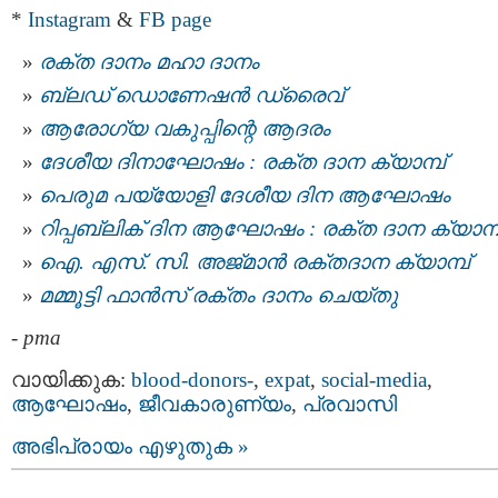
*
Instagram
&
FB page
രക്ത ദാനം മഹാ ദാനം
ബ്ലഡ് ഡൊണേഷൻ ഡ്രൈവ്
ആരോഗ്യ വകുപ്പിന്റെ ആദരം
ദേശീയ ദിനാഘോഷം : രക്ത ദാന ക്യാമ്പ്
പെരുമ പയ്യോളി ദേശീയ ദിന ആഘോഷം
റിപ്പബ്ലിക് ദിന ആഘോഷം : രക്ത ദാന ക്യാമ്പ
ഐ. എസ്. സി. അജ്മാന്‍ രക്തദാന ക്യാമ്പ്‌
മമ്മൂട്ടി ഫാന്‍സ് രക്തം ദാനം ചെയ്തു
-
pma
വായിക്കുക:
blood-donors-
,
expat
,
social-media
,
ആഘോഷം
,
ജീവകാരുണ്യം
,
പ്രവാസി
അഭിപ്രായം എഴുതുക »