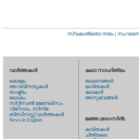
സ്വകാര്യതാ നയം
|
സംഘടനാ 
വാര്‍ത്തകള്‍
കലാ സാഹിത്യം
കേരളം
ലേഖനങ്ങള്‍
അറബിനാടുകള്‍
കവിതകള്‍
രാഷ്ട്രം
കഥകള്‍
ലോകം
അനുഭവങ്ങള്‍
സിറ്റിസണ്‍ ജേണലിസം
വിനോദം, സിനിമ
ബിസിനസ്സ് വാര്‍ത്തകള്‍
മഞ്ഞ (മാഗസിന്‍)
News in English
കവിതകള്‍
ചിത്രകല