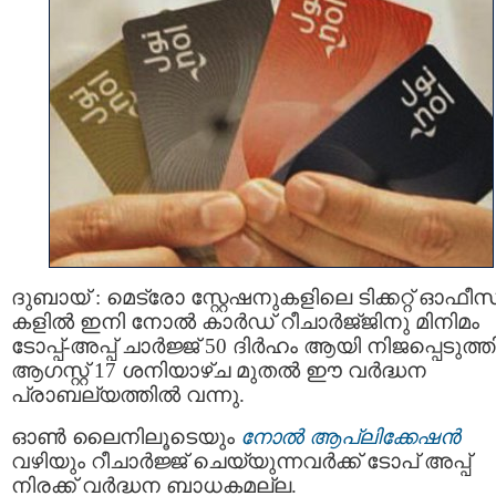
ദുബായ് : മെട്രോ സ്റ്റേഷനുകളിലെ ടിക്കറ്റ് ഓഫീ
കളിൽ ഇനി നോൽ കാർഡ് റീചാർജ്‌ജിനു മിനിമം
ടോപ്പ്-അപ്പ് ചാർജ്ജ് 50 ദിർഹം ആയി നിജപ്പെടുത്തി
ആഗസ്റ്റ് 17 ശനിയാഴ്ച മുതൽ ഈ വർദ്ധന
പ്രാബല്യത്തിൽ വന്നു.
ഓൺ ലൈനിലൂടെയും
നോൽ ആപ്ലിക്കേഷൻ
വഴിയും റീചാർജ്ജ് ചെയ്യുന്നവർക്ക് ടോപ് അപ്പ്
നിരക്ക് വർദ്ധന ബാധകമല്ല.