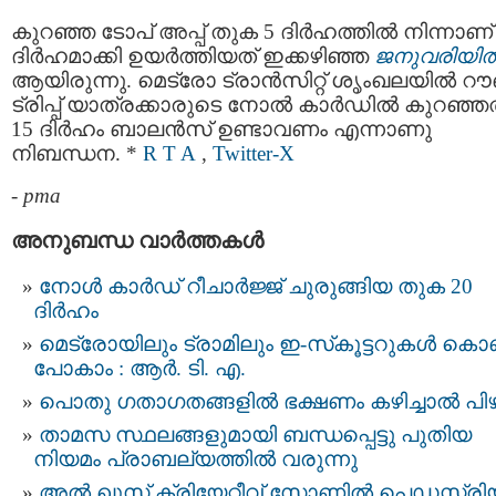
കുറഞ്ഞ ടോപ് അപ്പ് തുക 5 ദിർഹത്തിൽ നിന്നാണ്
ദിർഹമാക്കി ഉയർത്തിയത് ഇക്കഴിഞ്ഞ
ജനുവരിയി
ആയിരുന്നു. മെട്രോ ട്രാൻസിറ്റ് ശൃംഖലയിൽ റൗണ
ട്രിപ്പ് യാത്രക്കാരുടെ നോൽ കാർഡിൽ കുറഞ്ഞ
15 ദിർഹം ബാലൻസ് ഉണ്ടാവണം എന്നാണു
നിബന്ധന. *
R T A
,
Twitter-X
-
pma
അനുബന്ധ വാര്‍ത്തകള്‍
നോള്‍ കാര്‍ഡ് റീചാർജ്ജ് ചുരുങ്ങിയ തുക 20
ദിർഹം
മെട്രോയിലും ട്രാമിലും ഇ-സ്‌കൂട്ടറുകള്‍ കൊണ
പോകാം : ആര്‍. ടി. എ.
പൊതു ഗതാഗതങ്ങളില്‍ ഭക്ഷണം കഴിച്ചാൽ പി
താമസ സ്ഥലങ്ങളുമായി ബന്ധപ്പെട്ടു പുതിയ
നിയമം പ്രാബല്യത്തിൽ വരുന്നു
അൽ ഖൂസ് ക്രിയേറ്റീവ് സോണിൽ പെഡസ്ട്ര