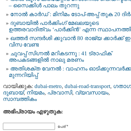
– സൈക്കിൾ പാലം തുറന്നു
നോൽ കാർഡ് : മിനിമം ടോപ്-അപ്പ് തുക 20 ദി
ദുബായില്‍ പാർക്കിംഗ് മേഖലയുടെ
ഉത്തരവാദിത്വം ‘പാർക്കിൻ’ എന്ന സ്ഥാപനത്തി
ഖത്തര്‍ സന്ദര്‍ശി ക്കുവാന്‍ 80 രാജ്യ ക്കാർക്ക് 
വിസ വേണ്ട
ചുവപ്പ് സിഗ്നൽ മറികടന്നു : 41 ട്രാഫിക്
അപകടങ്ങളിൽ നാലു മരണം
അതിശക്ത വേനൽ : വാഹനം ഓടിക്കുന്നവർക്ക
മുന്നറിയിപ്പ്
വായിക്കുക:
dubai-metro
,
dubai-road-transport
,
ഗതാഗ
ദുബായ്‌
,
നിയമം
,
പ്രവാസി
,
വ്യവസായം
,
സാമ്പത്തികം
അഭിപ്രായം എഴുതുക:
പേര് *