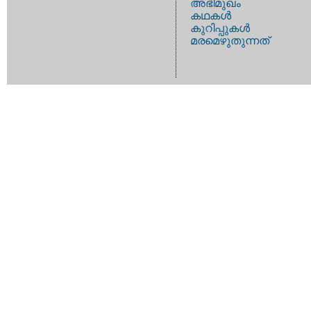
അഭിമുഖം
കഥകള്‍
കുറിപ്പുകള്‍
മരമെഴുതുന്നത്