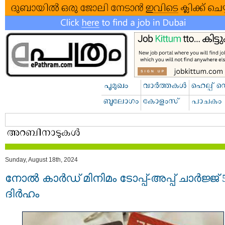
Sunday, August 18th, 2024
നോൽ കാർഡ് മിനിമം ടോപ്പ്-അപ്പ് ചാർജ്ജ് 
ദിർഹം