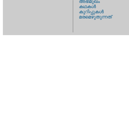
അഭിമുഖം
കഥകള്‍
കുറിപ്പുകള്‍
മരമെഴുതുന്നത്