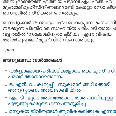
അബുദാബിയില്‍ എത്തിയ പട്ടാമ്പി എം. എല്‍. എ.
മുഹമ്മദ് മുഹ്‌സിന് അബുദാബി കേരളാ സോഷ്യല
സെന്ററില്‍ സ്വീകരണം നല്‍കും.
സെപ്റ്റംബർ 25 ഞായറാഴ്ച വൈകുന്നേരം 7 മണിക
നടക്കുന്ന പ്രതിവാര സാഹിത്യ പരിപാടി യായ ചുറ
വട്ട ത്തില്‍ ‘സമകാലീന രാഷ്ട്രീയം’ എന്ന വിഷയ
ത്തില്‍ മുഹമ്മദ് മുഹ്‌സിന്‍ സംസാരിക്കും.
-
pma
അനുബന്ധ വാര്‍ത്തകള്‍
വര്‍ണ്ണാഭമായ പരിപാടികളോടെ കെ. എസ്. സി.
പ്ര​വ​ർ​ത്ത​നോ​ദ്ഘാ​ട​നം
ഒ. എൻ. വി. കുറുപ്പ് – സുകുമാർ അഴീ ക്കോട്
അനുസ്മരണം അബുദാബി യിൽ
എം. ടി. യുടെ മരണത്തോടെ താര പദവിയുള്ള
എഴുത്തുകാരുടെ ഗണം അസ്തമിച്ചു
മനുഷ്യ ജീവിതങ്ങള്‍ ആവിഷ്‌കരിക്കുക എന്നത