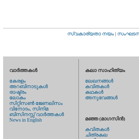
സ്വകാര്യതാ നയം
|
സംഘടനാ 
വാര്‍ത്തകള്‍
കലാ സാഹിത്യം
കേരളം
ലേഖനങ്ങള്‍
അറബിനാടുകള്‍
കവിതകള്‍
രാഷ്ട്രം
കഥകള്‍
ലോകം
അനുഭവങ്ങള്‍
സിറ്റിസണ്‍ ജേണലിസം
വിനോദം, സിനിമ
ബിസിനസ്സ് വാര്‍ത്തകള്‍
മഞ്ഞ (മാഗസിന്‍)
News in English
കവിതകള്‍
ചിത്രകല