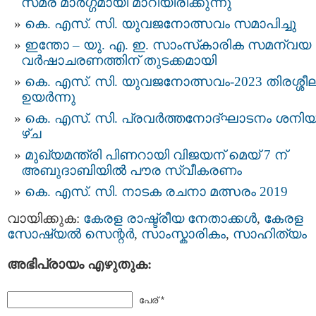
സമര മാര്‍ഗ്ഗമായി മാറിയിരിക്കുന്നു
കെ. എസ്. സി. യുവജനോത്സവം സമാപിച്ചു
ഇന്തോ – യു. എ. ഇ. സാംസ്‌കാരിക സമന്വയ
വർഷാചരണത്തിന് തുടക്കമായി
കെ. എസ്. സി. യുവജനോത്സവം-2023 തിരശ്ശീ
ഉയർന്നു
കെ. എസ്. സി. പ്ര​വ​ർ​ത്ത​നോ​ദ്ഘാ​ട​നം ശ​നി​യ
ഴ്ച
മുഖ്യമന്ത്രി പിണറായി വിജയന് മെയ് 7 ന്
അബുദാബിയിൽ പൗര സ്വീകരണം
കെ. എസ്. സി. നാടക രചനാ മത്സരം 2019
വായിക്കുക:
കേരള രാഷ്ട്രീയ നേതാക്കള്‍
,
കേരള
സോഷ്യല്‍ സെന്റര്‍
,
സാംസ്കാരികം
,
സാഹിത്യം
അഭിപ്രായം എഴുതുക:
പേര് *