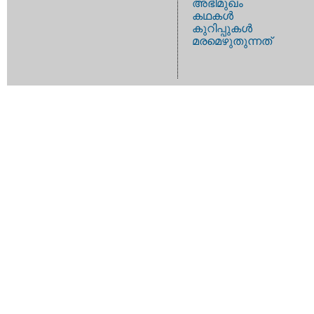
അഭിമുഖം
കഥകള്‍
കുറിപ്പുകള്‍
മരമെഴുതുന്നത്