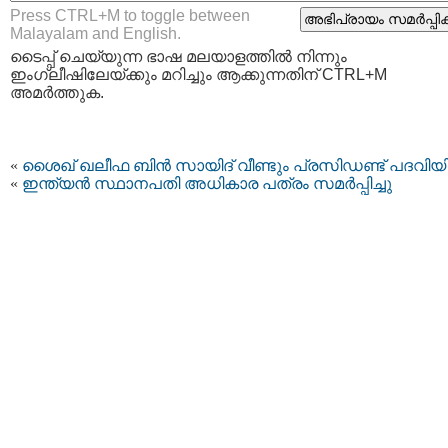
Press CTRL+M to toggle between
Malayalam and English.
ടൈപ്പ്‌ ചെയ്യുന്ന ഭാഷ മലയാളത്തില്‍ നിന്നും
ഇംഗ്ലീഷിലേയ്ക്കും മറിച്ചും ആക്കുന്നതിന് CTRL+M
അമര്‍ത്തുക.
«
ശൈഖ് ഖലീഫ ബിൻ സായിദ് വീണ്ടും പ്രസിഡണ്ട് പദവി
«
ഇന്ത്യന്‍ സ്ഥാനപതി അധികാര പത്രം സമർപ്പിച്ചു