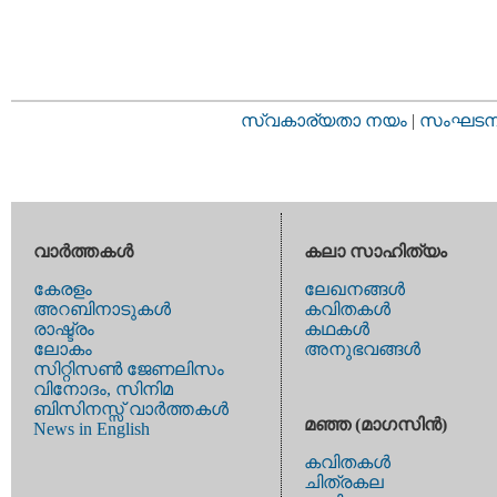
സ്വകാര്യതാ നയം
|
സംഘടനാ 
വാര്‍ത്തകള്‍
കലാ സാഹിത്യം
കേരളം
ലേഖനങ്ങള്‍
അറബിനാടുകള്‍
കവിതകള്‍
രാഷ്ട്രം
കഥകള്‍
ലോകം
അനുഭവങ്ങള്‍
സിറ്റിസണ്‍ ജേണലിസം
വിനോദം, സിനിമ
ബിസിനസ്സ് വാര്‍ത്തകള്‍
മഞ്ഞ (മാഗസിന്‍)
News in English
കവിതകള്‍
ചിത്രകല