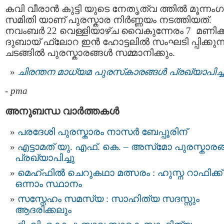
കവി വീരാൻ കുട്ടി യുടെ നേതൃത്വ ത്തില്‍ മൂന്നംഗ
സമിതി യാണ് പുരസ്കാര നിർണ്ണയം നടത്തിയത്.
നവംബർ 22 വെള്ളിയാഴ്ച വൈകുന്നേരം 7 മണിക്ക
ദുബായ് ഫ്ലോറ ഇൻ ഹോട്ടലിൽ സംഘടി പ്പിക്കുന്
ചടങ്ങിൽ പുരസ്കാരങ്ങൾ സമ്മാനിക്കും.
ചിരന്തന മാധ്യമ പുരസ്‌കാരങ്ങള്‍ പ്രഖ്യാപിച്ച
-
pma
അനുബന്ധ വാര്‍ത്തകള്‍
പരദേശി പുരസ്കാരം നാസർ ബേപ്പൂരിന്
എട്ടാമത് യു. എഫ്. കെ. – അസ്‌മോ പുരസ്കാര
പ്രഖ്യാപിച്ചു
മെഹ്ഫിൽ ചെറുകഥാ മത്സരം : ഹുസ്ന റാഫിക്ക്
ഒന്നാം സ്ഥാനം
സസ്നേഹം സമസ്യ : സാഹിത്യ സദസ്സും
ആദരിക്കലും