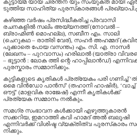
കൂട്ടായ്മ യായ ചിരന്തന യും സംയുക്ത മായി ഏർ
ടുത്തിയ സാഹിത്യ പുരസ്‌കാരങ്ങൾ പ്രഖ്യാപിച്ച
കഴിഞ്ഞ വര്‍ഷം പ്രസിദ്ധീകരിച്ച പ്രവാസി
രചനകളിൽ സലിം അയ്യനത്ത് (നോവൽ –
ബ്രാഹ്മിൺ മൊഹല്ല), സബീന എം. സാലി
(ചെറുകഥ – രാത്രി വേര്), സഹർ അഹമ്മദ് (കവി
പൂക്കാതെ പോയ വസന്തം) എം. സി. എ. നാസർ
(ലേഖനം – പുറവാസം) ഹരിലാൽ (യാത്രാ വിവര
– ഭൂട്ടാൻ : ലോക ത്തി ന്റെ ഹാപ്പിലാൻഡ്) എന്നിവക്
പുരസ്കാരം സമ്മാനിക്കും.
കുട്ടികളുടെ കൃതികൾ പ്രത്യേകം പരി ഗണിച്ച് ‘ത
മൈ വിൻഡോ പാൻസ്’ (തഹാനി ഹാഷിര്‍), ‘വാച്ച്
ഔട്ട്’ (മാളവിക രാജേഷ്) എന്നീ കൃതികള്‍ക്ക്
പ്രത്യേക സമ്മാനം നൽകും.
സമഗ്ര സംഭാവന കൾക്കായി എഴുത്തുകാരൻ
സക്കറിയ, ഇമറാത്തി കവി ഹാമദ് അൽ ബലൂഷി
എന്നിവർക്ക് വിശിഷ്ട വ്യക്തിത്വ പുരസ്‌കാരം സമ
നിക്കും.