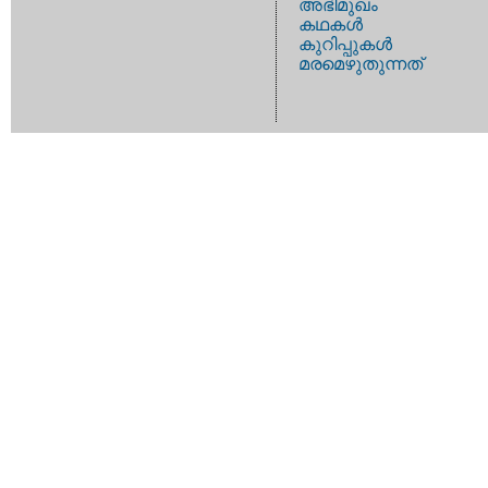
അഭിമുഖം
കഥകള്‍
കുറിപ്പുകള്‍
മരമെഴുതുന്നത്