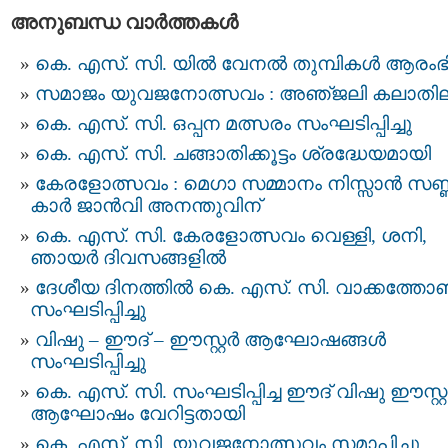
അനുബന്ധ വാര്‍ത്തകള്‍
കെ. എസ്. സി. യിൽ വേനൽ തുമ്പികൾ ആരംഭിച
സമാജം യുവജനോത്സവം : അഞ്‌ജലി കലാതി
കെ. എസ്. സി. ഒപ്പന മത്സരം സംഘടിപ്പിച്ചു
കെ. എസ്‌. സി. ചങ്ങാതിക്കൂട്ടം ശ്രദ്ധേയമായി
കേരളോത്സവം : മെഗാ സമ്മാനം നിസ്സാൻ സണ്
കാർ ജാൻവി അനന്തുവിന്
കെ. എസ്. സി. കേരളോത്സവം വെള്ളി, ശനി,
ഞായർ ദിവസങ്ങളിൽ
ദേശീയ ദിനത്തിൽ കെ. എസ്‌. സി. വാക്കത്ത
സംഘടിപ്പിച്ചു
വിഷു – ഈദ് – ഈസ്റ്റർ ആഘോഷങ്ങൾ
സംഘടിപ്പിച്ചു
കെ. എസ്. സി. സംഘടിപ്പിച്ച ഈദ് വിഷു ഈസ്റ്
ആഘോഷം വേറിട്ടതായി
കെ. എസ്. സി. യുവജനോത്സവം സമാപിച്ചു