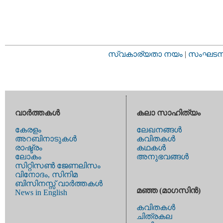
സ്വകാര്യതാ നയം
|
സംഘടനാ 
വാര്‍ത്തകള്‍
കലാ സാഹിത്യം
കേരളം
ലേഖനങ്ങള്‍
അറബിനാടുകള്‍
കവിതകള്‍
രാഷ്ട്രം
കഥകള്‍
ലോകം
അനുഭവങ്ങള്‍
സിറ്റിസണ്‍ ജേണലിസം
വിനോദം, സിനിമ
ബിസിനസ്സ് വാര്‍ത്തകള്‍
മഞ്ഞ (മാഗസിന്‍)
News in English
കവിതകള്‍
ചിത്രകല