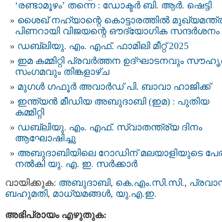
‘രണ്ടാമൂഴം’ തന്നെ : ഡോക്ടർ ബി. ആർ. ഷെട്ടി
ശൈഖ് നഹ്യാന്റെ കൊട്ടാരത്തിൽ മുഖ്യമന്ത്ര
പിണറായി വിജയന്റെ ഔദ്യോഗിക സന്ദർശനം
ഡബ്ലിയു. എം. എഫ്. ഫാമിലി മീറ്റ് 2025
ഇമ കമ്മിറ്റി പ്രവർത്തന ഉദ്ഘാടനവും സൗഹൃ
സംഗമവും തിങ്കളാഴ്ച
മുഗള്‍ ഗഫൂര്‍ അവാര്‍ഡ് പി. ബാവാ ഹാജിക്ക്
ഇന്ത്യന്‍ മീഡിയ അബുദാബി (ഇമ) : പുതിയ
കമ്മിറ്റി
ഡബ്ലിയു. എം. എഫ്. സ്വാതന്ത്ര്യ ദിനം
ആഘോഷിച്ചു
അബുദാബിയിലെ റോഡിന് മലയാളിയുടെ പേര
നല്‍കി യു. എ. ഇ. സർക്കാർ
വായിക്കുക:
അബുദാബി
,
കെ.എം.സി.സി.
,
പ്രവാ
ബഹുമതി
,
മാധ്യമങ്ങള്‍
,
യു.എ.ഇ.
അഭിപ്രായം എഴുതുക: