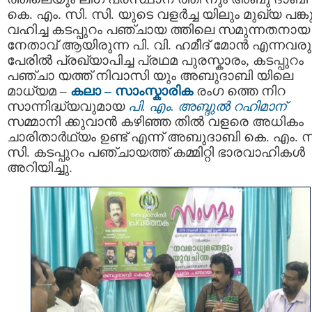
കെ. എം. സി. സി. യുടെ വളർച്ച യിലും മുഖ്യ പങ്ക
വഹിച്ച കടപ്പുറം പഞ്ചായ ത്തിലെ സമുന്നതനായ
നേതാവ് ആയിരുന്ന പി. വി. ഹമീദ് മോൻ എന്നവര
പേരിൽ പ്രഖ്യാപിച്ച പ്രഥമ പുരസ്കാരം, കടപ്പുറം
പഞ്ചാ യത്ത് നിവാസി യും അബുദാബി യിലെ
മാധ്യമ –
കലാ – സാംസ്കാരിക
രംഗ ത്തെ നിറ
സാന്നിദ്ധ്യവുമായ
പി. എം. അബ്ദുൽ റഹിമാന്
സമ്മാനി ക്കുവാൻ കഴിഞ്ഞ തിൽ വളരെ അധികം
ചാരിതാർഥ്യം ഉണ്ട് എന്ന് അബുദാബി കെ. എം. സ
സി. കടപ്പുറം പഞ്ചായത്ത് കമ്മിറ്റി ഭാരവാഹികൾ
അറിയിച്ചു.