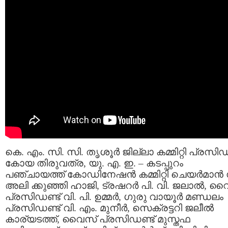
കെ. എം. സി. സി. തൃശൂർ ജില്ലാ കമ്മിറ്റി പ്രസിഡ
കോയ തിരുവത്ര, യു. എ. ഇ. – കടപ്പുറം
പഞ്ചായത്ത്‌ കോഡിനേഷൻ കമ്മിറ്റി ചെയർമാൻ 
അലി ക്കുഞ്ഞി ഹാജി, ട്രഷറർ പി. വി. ജലാൽ, വ
പ്രസിഡണ്ട് വി. പി. ഉമ്മർ, ഗുരു വായൂർ മണ്ഡലം
പ്രസിഡണ്ട് വി. എം. മുനീർ, സെക്രട്ടറി ജലീൽ
കാര്യടത്ത്, വൈസ് പ്രസിഡണ്ട് മുസ്തഫ