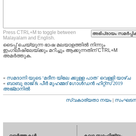
Press CTRL+M to toggle between
Malayalam and English.
ടൈപ്പ്‌ ചെയ്യുന്ന ഭാഷ മലയാളത്തില്‍ നിന്നും
ഇംഗ്ലീഷിലേയ്ക്കും മറിച്ചും ആക്കുന്നതിന് CTRL+M
അമര്‍ത്തുക.
«
സമദാനി യുടെ ‘മദീന യിലേ ക്കുള്ള പാത’ വെള്ളി യാഴ്ച
«
ബാബു രാജ് & പീർ മുഹമ്മദ് ഗോൾഡൻ ഹിറ്റ്‌സ് 2019
അജ്മാനിൽ
സ്വകാര്യതാ നയം
|
സംഘടനാ 
വാര്‍ത്തകള്‍
കലാ സാഹിത്യം