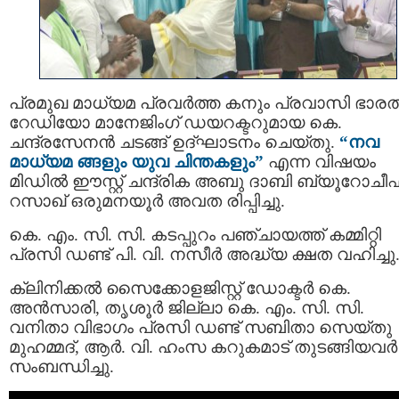
പ്രമുഖ മാധ്യമ പ്രവർത്ത കനും പ്രവാസി ഭാരത
റേഡിയോ മാനേജിംഗ് ഡയറക്ടറുമായ കെ.
ചന്ദ്രസേനൻ ചടങ്ങ് ഉദ്ഘാടനം ചെയ്തു.
“നവ
മാധ്യമ ങ്ങളും യുവ ചിന്തകളും”
എന്ന വിഷയം
മിഡിൽ ഈസ്റ്റ് ചന്ദ്രിക അബു ദാബി ബ്യൂറോചീഫ
റസാഖ് ഒരുമനയൂർ അവത രിപ്പിച്ചു.
കെ. എം. സി. സി. കടപ്പുറം പഞ്ചായത്ത് കമ്മിറ്റി
പ്രസി ഡണ്ട് പി. വി. നസീർ അദ്ധ്യ ക്ഷത വഹിച്ചു
ക്ലിനിക്കൽ സൈക്കോളജിസ്റ്റ് ഡോക്ടർ കെ.
അൻസാരി, തൃശൂർ ജില്ലാ കെ. എം. സി. സി.
വനിതാ വിഭാഗം പ്രസി ഡണ്ട് സബിതാ സെയ്തു
മുഹമ്മദ്, ആർ. വി. ഹംസ കറുകമാട് തുടങ്ങിയവർ
സംബന്ധിച്ചു.