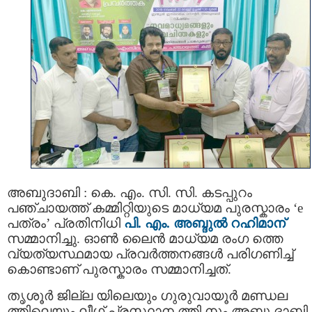
അബുദാബി : കെ. എം. സി. സി. കടപ്പുറം
പഞ്ചായത്ത് കമ്മിറ്റിയുടെ മാധ്യമ പുരസ്കാരം ‘e
പത്രം’ പ്രതിനിധി
പി. എം. അബ്ദുൽ റഹിമാന്
സമ്മാനിച്ചു. ഓൺ ലൈൻ മാധ്യമ രംഗ ത്തെ
വ്യത്യസ്ഥമായ പ്രവർത്തനങ്ങൾ പരിഗണിച്ച്
കൊണ്ടാണ് പുരസ്കാരം സമ്മാനിച്ചത്.
തൃശൂർ ജില്ല യിലെയും ഗുരുവായൂർ മണ്ഡല
ത്തിലെയും ലീഗ് പ്രസ്ഥാന ത്തി നും അബു ദാബി