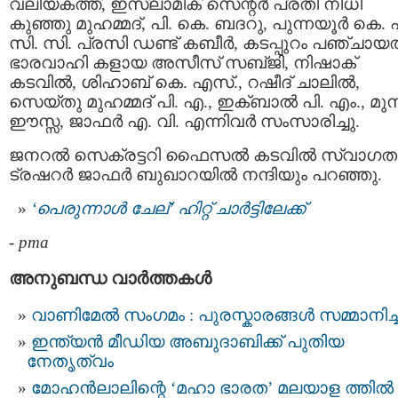
വലിയകത്ത്, ഇസ്ലാമിക്‌ സെന്റർ പ്രതി നിധി
കുഞ്ഞു മുഹമ്മദ്‌, പി. കെ. ബദറു, പുന്നയൂർ കെ. 
സി. സി. പ്രസി ഡണ്ട് കബീർ, കടപ്പുറം പഞ്ചായത്
ഭാരവാഹി കളായ അസീസ് സബ്‌ജി, നിഷാക്
കടവിൽ, ശിഹാബ് കെ. എസ്., റഷീദ് ചാലിൽ,
സെയ്തു മുഹമ്മദ്‌ പി. എ., ഇക്ബാൽ പി. എം., മു
ഈസ്സ, ജാഫർ എ. വി. എന്നിവർ സംസാരിച്ചു.
ജനറൽ സെക്രട്ടറി ഫൈസൽ കടവിൽ സ്വാഗത
ട്രഷറർ ജാഫർ ബുഖാറയിൽ നന്ദിയും പറഞ്ഞു.
‘പെരുന്നാൾ ചേല്’ ഹിറ്റ് ചാര്‍ട്ടിലേക്ക്
-
pma
അനുബന്ധ വാര്‍ത്തകള്‍
വാണിമേൽ സംഗമം : പുരസ്കാരങ്ങൾ സമ്മാനിച്
ഇന്ത്യന്‍ മീഡിയ അബുദാബിക്ക് പുതിയ
നേതൃത്വം
മോഹൻലാലിന്റെ ‘മഹാ ഭാരത’ മലയാള ത്തിൽ