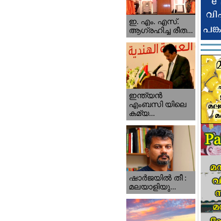
ഇ. എം. എസ്.
ആഗ്രഹിച്ച രീത...
ഇന്ത്യന്‍
എംബസി യിലെ
കമ്യ...
ഷാര്‍ജയില്‍ തീ :
മലയാളിയു...