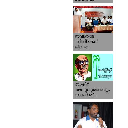
ഇന്ത്യന്‍
സിനിമകള്‍
ജീവിത...
ബഷീര്‍
അനുസ്മരണവും
സാഹിത്...