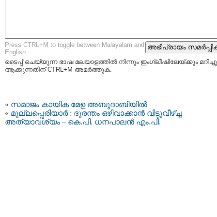
Press CTRL+M to toggle between Malayalam and
English.
ടൈപ്പ്‌ ചെയ്യുന്ന ഭാഷ മലയാളത്തില്‍ നിന്നും ഇംഗ്ലീഷിലേയ്ക്കും മറിച്ചു
ആക്കുന്നതിന് CTRL+M അമര്‍ത്തുക.
«
സമാജം കായിക മേള അബുദാബിയില്‍
«
മുല്ലപ്പെരിയാര്‍ : ദുരന്തം ഒഴിവാക്കാന്‍ വിട്ടുവീഴ്‌ച്ച
അത്യാവശ്യം – കെ.പി. ധനപാലന്‍ എം.പി.