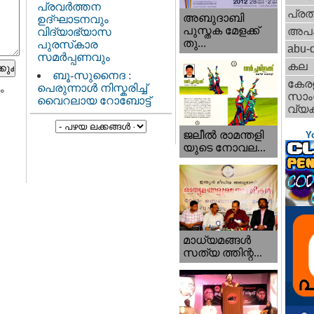
പ്രവർത്തന
പ്ര
അബുദാബി
ഉദ്ഘാടനവും
പുസ്തക മേളക്ക്
അപ
വിദ്യാഭ്യാസ
തു...
പുരസ്‌കാര
abu-d
സമർപ്പണവും
കല
ബൂ-സുനൈദ :
കേര
പെരുന്നാൾ നിസ്കരിച്ച്
ം
സാംസ
വൈറലായ റോബോട്ട്
വ്യക
ജലീല്‍ രാമന്തളി
Y
യുടെ നോവല...
മാധ്യമങ്ങള്‍
സത്യ ത്തിന്റ...