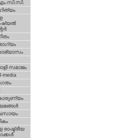
എം.സി.സി.
ിത്യം
ള
്യല്‍
ര്‍
ീതം
ോഗ്യം
യാഭ്യാസം
ാളി സമാജം
l-media
ഗതം
t
കാരുണ്യം
യമങ്ങള്‍
വസായം
ികം
 രാഷ്ട്രീയ
ക്കള്‍