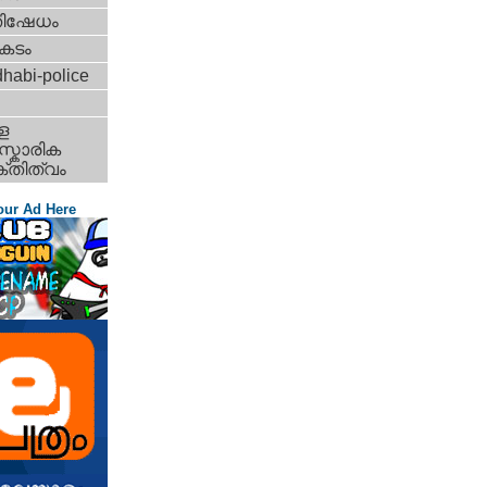
തിഷേധം
കടം
habi-police
ള
്കാരിക
്തിത്വം
our Ad Here