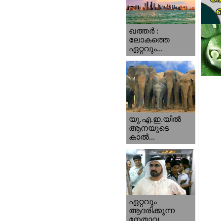
ഖത്തര്‍ :
ലോകത്തെ
ഏറ്റവും...
യു.എ.ഇ.യില്‍
ആനയുടെ
കാല്‍...
ഏറ്റവും
ആദരിക്കുന്ന
നേതാവ...