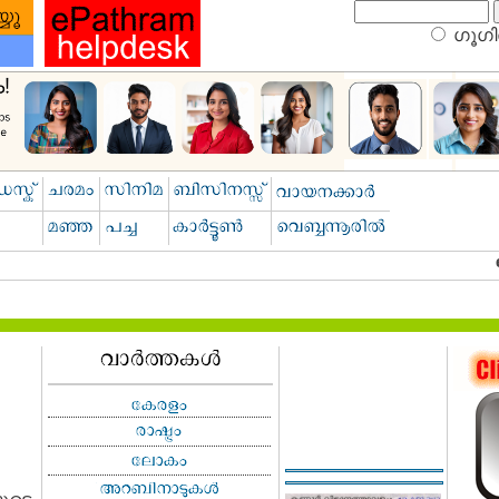
ഗൂഗിള