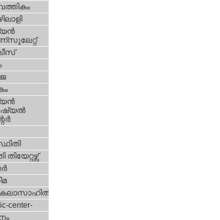
പത്തികം
ിലാളി
യന്‍
സുലേറ്റ്
ീസ്
ം
‍ജ
കം
യന്‍
്യല്‍
ര്‍
്ഥിതി
 തിയേറ്റഴ്സ്
്‍
ിമ
കലാസാഹിതി
ic-center-
നം