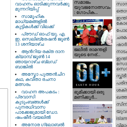
സമാജം
വാഹനം ഓടിക്കുന്നവർക്കു
സാമ്
യുവജനോത്സവം
മുന്നറിയിപ്പ്
തൊഴ
: ഗോപിക...
സാമൂഹിക
ഇന്ത്
മാധ്യമങ്ങളിൽ
കോണ്
കുട്ടികൾക്ക് വിലക്ക്
പോല
പ്രൗഡ് ഓഫ് യു. എ.
ചരമ
ഇ. സെലിബ്രേഷൻ ജൂൺ
13 ശനിയാഴ്ച
ഷാര്
ജലീല്‍ രാമന്തളി
ആൻറിയ രക്ത ദാന
നാട
യുടെ നേര്...
ക്യാമ്പ് ജൂൺ 14
ഇന്ത്
ഞായറാഴ്ച ബ്ലഡ്
സോഷ
ബാങ്കിൽ
സെന്റ
അസ്മോ പുത്തൻചിറ
സ്ത്രീ
കഥ, കവിതാ രചനാ
പരിസ
മത്സരം
ശക്തി
വാഹന അപകടം :
ഭൂമിക്കായി ഒരു
പ്രവാസി
മണിക്കൂര്‍...
ഖത്തര
കുടുംബങ്ങൾക്ക്
സിന
പുനരധിവാസ
യുവ
പാക്കേജുമായി ഡോ.
ഷംഷീർ വയലിൽ
islam
അനോര ഗ്ലോബൽ
വിമാ