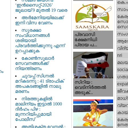
കെ.
‘ഇൻസൈറ്റ്-2026’
സാഹ
ജൂലായ് 9 മുതൽ 19 വരെ
കേര
അർമേനിയയിലേക്ക്
സോഷ
ഇനി വിസ വേണം
സെന്റ
സുരക്ഷാ
സംഗ
പ്രവാസി
സംവിധാനങ്ങൾ
ക്ഷേമനിധി
ശരിയായി
ആര
പ്രായ പ...
പ്രവർത്തിക്കുന്നു എന്ന്
വിദ്
ഉറപ്പാക്കുക
nri
കോൺസുലാർ
മലയ
സേവനങ്ങൾക്ക്
നിയന്ത്രണം
socia
നം
ചുവപ്പ് സിഗ്നൽ
ഗതാ
മറികടന്നു : 41 ട്രാഫിക്
സിറിയ :
expa
അപകടങ്ങളിൽ നാലു
വെടിനിർത്തൽ
ജീവ
മരണം
അടുക്...
മാധ്
നിരത്തുകളിൽ
മാലിന്യം ഇട്ടാൽ 1000
വ്യ
ദിർഹം പിഴ :
കായ
മുന്നറിയിപ്പുമായി
പോലീസ്
കേരള
നേതാ
അതിശക്ത വേനൽ :