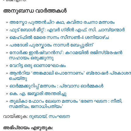
അനുബന്ധ വാര്‍ത്തകള്‍
അസ്മോ പുത്തൻചിറ കഥ, കവിതാ രചനാ മത്സരം
ഫുട് ബോൾ മീറ്റ് : എവർ ഗ്രീൻ എഫ്. സി. ചാമ്പ്യന്മാർ
മെഹ്ഫിൽ മേരെ സനം സീസൺ-4 ശനിയാഴ്ച
പരദേശി പുരസ്കാരം നാസർ ബേപ്പൂരിന്
നോർക്ക ഇൻഷ്വറൻസ് : കറാമയിൽ രജിസ്‌ട്രേഷൻ
സഹായം ഒരുക്കുന്നു
വേറിട്ട ഒരു ഓണാഘോഷം
ആൻറിയ ‘അങ്കമാലി പൊന്നോണം’ ബ്രോഷർ പ്രകാശ
ചെയ്തു
ഓർമ്മക്കുറിപ്പ് മത്സരം : പ്രവാസ ഓർമ്മകൾ
കെ. എ. ജബ്ബാരി അന്തരിച്ചു
തൂലികാ ഫോറം ലേഖന മത്സരം ‘ഭരണ ഘടന : നീതി,
സമത്വം, ജനാധിപത്യം’
വായിക്കുക:
ദുബായ്‌
,
സംഘടന
അഭിപ്രായം എഴുതുക: