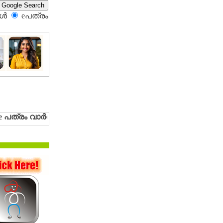
്‍
eപത്രം‍