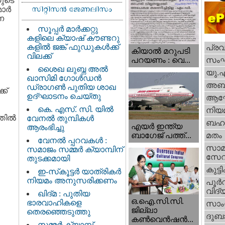
ുടെ
ര്‍
്ന
സൂപ്പർ മാർക്കറ്റു
കളിലെ ക്യാഷ് കൗണ്ടറു
കളിൽ ജങ്ക് ഫുഡുകൾക്ക്
പ്ര
കിയാല്‍ മറുപടി
വിലക്ക്
സം
പറയണം : വെ...
ശൈഖ ലുബ്ന അൽ
യു.
ഖാസിമി ഗോൾഡൻ
അബു
ഡ്രാഗൺ പുതിയ ശാഖ
ക്
ഉദ്ഘാടനം ചെയ്തു
ആഘ
കെ. എസ്. സി. യിൽ
നിയ
തില്‍
വേനൽ തുമ്പികൾ
ബഹു
എയര്‍ ഇന്ത്യ
ആരംഭിച്ചു
ബാഗേജ് പത്ത്...
മതം
.
വേനൽ പ്പറവകൾ :
സാമ
സമാജം സമ്മർ ക്യാമ്പിന്
സേ
തുടക്കമായി
കുട്ട
ഇ-സ്‌കൂട്ടർ യാത്രികർ
നിയമം അനുസരിക്കണം
പൂര്‍
വിദ്യ
ഖിദ്മ : പുതിയ
ഒ.ഐ.സി.സി.
ഭാരവാഹികളെ
സാംസ
ജില്ലാ
തെരഞ്ഞെടുത്തു
ദുബാ
കൺവെൻഷൻ...
സമ്മർ ക്യാമ്പ്