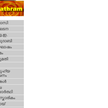
വാസി
ഘടന
എ.ഇ.
ദാബി
ോഷം
മം
മതി
ൂഹ്യ
വനം
ികള്‍
വ
ാര്‍ത്ഥി
്കാരികം
യ്‌