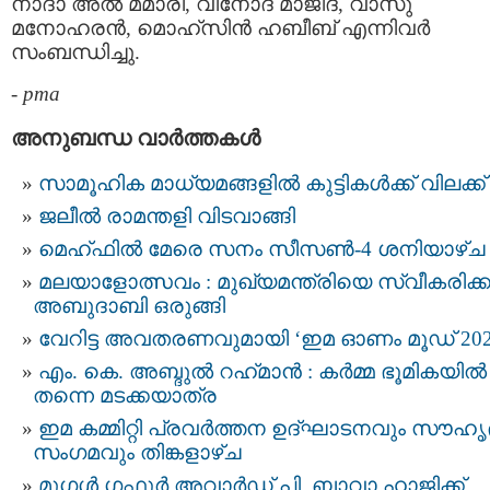
നാദാ അല്‍ മമാരി, വിനോദ് മാജിദ്, വാസു
മനോഹരന്‍, മൊഹ്‌സിന്‍ ഹബീബ് എന്നിവര്‍
സംബന്ധിച്ചു.
-
pma
അനുബന്ധ വാര്‍ത്തകള്‍
സാമൂഹിക മാധ്യമങ്ങളിൽ കുട്ടികൾക്ക് വിലക്ക്
ജലീൽ രാമന്തളി വിടവാങ്ങി
മെഹ്ഫിൽ മേരെ സനം സീസൺ-4 ശനിയാഴ്ച
മ​ല​യാ​ളോ​ത്സ​വം : മുഖ്യമന്ത്രിയെ സ്വീകരിക
അബുദാബി ഒരുങ്ങി
വേറിട്ട അവതരണവുമായി ‘ഇമ ഓണം മൂഡ് 202
എം. കെ. അബ്ദുൽ റഹ്‌മാൻ : കർമ്മ ഭൂമികയിൽ
തന്നെ മടക്കയാത്ര
ഇമ കമ്മിറ്റി പ്രവർത്തന ഉദ്ഘാടനവും സൗഹൃ
സംഗമവും തിങ്കളാഴ്ച
മുഗള്‍ ഗഫൂര്‍ അവാര്‍ഡ് പി. ബാവാ ഹാജിക്ക്