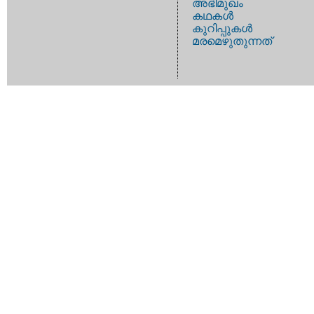
അഭിമുഖം
കഥകള്‍
കുറിപ്പുകള്‍
മരമെഴുതുന്നത്