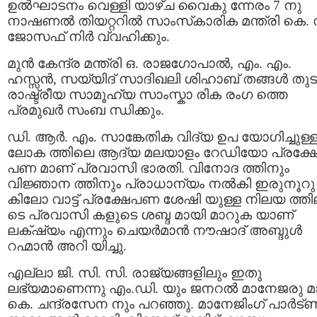
ഉല്‍ഘാടനം വെള്ളി യാഴ്ച വൈകു ന്നേരം 7 നു
നാഷണല്‍ തിയറ്ററില്‍ സാംസ്‌കാരിക മന്ത്രി കെ. 
ജോസഫ് നിര്‍ വ്വഹിക്കും.
മുൻ കേന്ദ്ര മന്ത്രി ഒ. രാജഗോപാൽ, എം. എം.
ഹസ്സൻ, സയ്യിദ് സാദിഖലി ശിഹാബ് തങ്ങൾ തുടങ
രാഷ്ട്രീയ സാമൂഹ്യ സാംസ്കാ രിക രംഗ ത്തെ
പ്രമുഖർ സംബ ന്ധിക്കും.
ഡി. ആർ. എം. സാങ്കേതിക വിദ്യ ഉപ യോഗിച്ചുള്
ലോക ത്തിലെ ആദ്യ മലയാളം റേഡിയോ പ്രക്ഷ
പണ മാണ് പ്രവാസി ഭാരതി. വിനോദ ത്തിനും
വിജ്ഞാന ത്തിനും പ്രാധാന്യം നൽകി ഇരുനൂറു
കിലോ വാട്ട് പ്രക്ഷേപണ ശേഷി യുള്ള നിലയ ത്തി
ടെ പ്രവാസി കളുടെ ശബ്ദ മായി മാറുക യാണ്
ലക്‌ഷ്യം എന്നും ചെയർമാൻ നൗഷാദ് അബ്ദുൾ
റഹ്മാൻ അറി യിച്ചു.
എല്ലാ ജി. സി. സി. രാജ്യങ്ങളിലും ഇതു
ലഭ്യമാണെന്നു എം.ഡി. യും ജനറൽ മാനേജരു 
കെ. ചന്ദ്രസേന നും പറഞ്ഞു. മാനേജിംഗ് പാര്‍ട്‌ണര