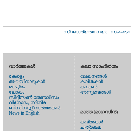
സ്വകാര്യതാ നയം
|
സംഘടനാ 
വാര്‍ത്തകള്‍
കലാ സാഹിത്യം
കേരളം
ലേഖനങ്ങള്‍
അറബിനാടുകള്‍
കവിതകള്‍
രാഷ്ട്രം
കഥകള്‍
ലോകം
അനുഭവങ്ങള്‍
സിറ്റിസണ്‍ ജേണലിസം
വിനോദം, സിനിമ
ബിസിനസ്സ് വാര്‍ത്തകള്‍
മഞ്ഞ (മാഗസിന്‍)
News in English
കവിതകള്‍
ചിത്രകല