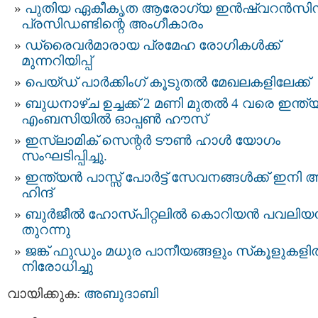
പുതിയ ഏകീകൃത ആരോഗ്യ ഇൻഷ്വറൻസി
പ്രസിഡണ്ടിന്റെ അംഗീകാരം
ഡ്രൈവർമാരായ പ്രമേഹ രോഗികൾക്ക്
മുന്നറിയിപ്പ്
പെയ്ഡ് പാർക്കിംഗ് കൂടുതൽ മേഖലകളിലേക്ക്
ബുധനാഴ്ച ഉച്ചക്ക് 2 മണി മുതൽ 4 വരെ ഇന്ത
എംബസിയിൽ ഓപ്പൺ ഹൗസ്
ഇസ്‌ലാമിക് സെന്റർ ടൗൺ ഹാൾ യോഗം
സംഘടിപ്പിച്ചു.
ഇന്ത്യന്‍ പാസ്സ്‌ പോർട്ട് സേവനങ്ങള്‍ക്ക് ഇനി 
ഹിന്ദ്
ബുർജീൽ ഹോസ്പിറ്റലിൽ കൊറിയൻ പവലി
തുറന്നു
ജങ്ക് ഫുഡും മധുര പാനീയങ്ങളും സ്‌കൂളുകള
നിരോധിച്ചു
വായിക്കുക:
അബുദാബി