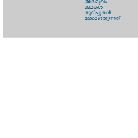
അഭിമുഖം
കഥകള്‍
കുറിപ്പുകള്‍
മരമെഴുതുന്നത്