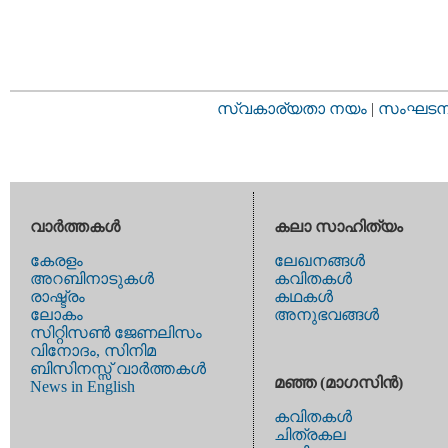
സ്വകാര്യതാ നയം
|
സംഘടനാ 
വാര്‍ത്തകള്‍
കലാ സാഹിത്യം
കേരളം
ലേഖനങ്ങള്‍
അറബിനാടുകള്‍
കവിതകള്‍
രാഷ്ട്രം
കഥകള്‍
ലോകം
അനുഭവങ്ങള്‍
സിറ്റിസണ്‍ ജേണലിസം
വിനോദം, സിനിമ
ബിസിനസ്സ് വാര്‍ത്തകള്‍
മഞ്ഞ (മാഗസിന്‍)
News in English
കവിതകള്‍
ചിത്രകല