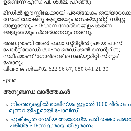
ഉണ്ടെന്ന് എസ്. പി. ശര്‍മ്മ പറഞ്ഞു.
മിഡില്‍ ഈസ്റ്റിലേക്കായി പ്രത്യേകം തയ്യാറാക്
സേഫ് ലോക്കറു കളുടേയും സെക്യൂരിറ്റി സിസ്റ്റ
ങ്ങളുടേയും പ്രധാന ഗോദ്റെജ് ഉപകരണ
ങ്ങളുടെയും പ്രദര്‍ശനവും നടന്നു.
അബുദാബി അല്‍ ഫലാ സ്ട്രീറ്റില്‍ (പഴയ പാസ്
പോര്‍ട്ട് റോഡ്‌) താഹാ മെഡിക്കല്‍ സെന്ററിനു
സമീപമാണ് ‘ഗോദ്റെജ് സെക്യൂരിറ്റി സിസ്റ്റം’
ഷോറൂം.
വിവര ങ്ങള്‍ക്ക് 02 622 96 87, 050 841 21 30
-
pma
അനുബന്ധ വാര്‍ത്തകള്‍
നിരത്തുകളിൽ മാലിന്യം ഇട്ടാൽ 1000 ദിർഹം പ
മുന്നറിയിപ്പുമായി പോലീസ്
ഏകീകൃത ദേശീയ ആരോഗ്യ പരി രക്ഷാ പദ്ധതി
ചരിത്ര പ്രസിദ്ധമായ തീരുമാനം