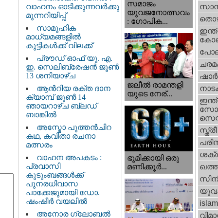
സമാജം
വാഹനം ഓടിക്കുന്നവർക്കു
സാമ്
യുവജനോത്സവം
മുന്നറിയിപ്പ്
തൊഴ
: ഗോപിക...
സാമൂഹിക
ഇന്ത്
മാധ്യമങ്ങളിൽ
കോണ്
കുട്ടികൾക്ക് വിലക്ക്
പോല
പ്രൗഡ് ഓഫ് യു. എ.
ചരമ
ഇ. സെലിബ്രേഷൻ ജൂൺ
13 ശനിയാഴ്ച
ഷാര്
ജലീല്‍ രാമന്തളി
ആൻറിയ രക്ത ദാന
നാട
യുടെ നേര്...
ക്യാമ്പ് ജൂൺ 14
ഇന്ത്
ഞായറാഴ്ച ബ്ലഡ്
സോഷ
ബാങ്കിൽ
സെന്റ
അസ്മോ പുത്തൻചിറ
സ്ത്രീ
കഥ, കവിതാ രചനാ
പരിസ
മത്സരം
ശക്തി
വാഹന അപകടം :
ഭൂമിക്കായി ഒരു
പ്രവാസി
മണിക്കൂര്‍...
ഖത്തര
കുടുംബങ്ങൾക്ക്
സിന
പുനരധിവാസ
യുവ
പാക്കേജുമായി ഡോ.
ഷംഷീർ വയലിൽ
islam
അനോര ഗ്ലോബൽ
വിമാ