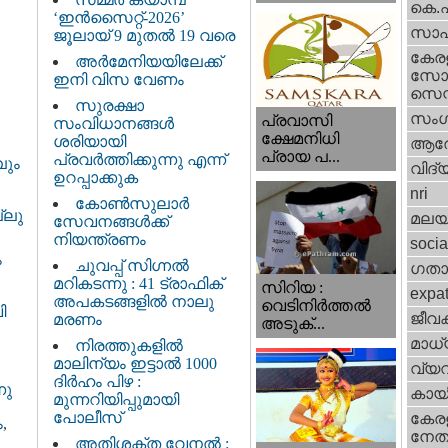
കെ.
‘ഇൻസൈറ്റ്-2026’
സാഹ
ജൂലായ് 9 മുതൽ 19 വരെ
കേര
അർമേനിയയിലേക്ക്
സോഷ
ഇനി വിസ വേണം
സെന്റ
സുരക്ഷാ
സംഗ
പ്രവാസി
സംവിധാനങ്ങൾ
ക്ഷേമനിധി
ശരിയായി
ആര
പ്രായ പ...
പ്രവർത്തിക്കുന്നു എന്ന്
പും
വിദ്
ഉറപ്പാക്കുക
nri
കോൺസുലാർ
്ലു
മലയ
സേവനങ്ങൾക്ക്
നിയന്ത്രണം
socia
ം
ചുവപ്പ് സിഗ്നൽ
ഗതാ
മറികടന്നു : 41 ട്രാഫിക്
സിറിയ :
expa
അപകടങ്ങളിൽ നാലു
വെടിനിർത്തൽ
ി
ജീവ
മരണം
അടുക്...
മാധ്
നിരത്തുകളിൽ
മാലിന്യം ഇട്ടാൽ 1000
വ്യ
ദിർഹം പിഴ :
നു
കായ
മുന്നറിയിപ്പുമായി
പോലീസ്
കേരള
ം
,
നേതാ
അതിശക്ത വേനൽ :