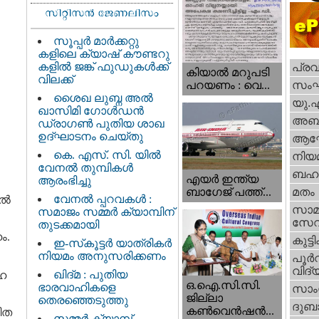
സൂപ്പർ മാർക്കറ്റു
കളിലെ ക്യാഷ് കൗണ്ടറു
കളിൽ ജങ്ക് ഫുഡുകൾക്ക്
പ്ര
കിയാല്‍ മറുപടി
വിലക്ക്
സം
പറയണം : വെ...
ശൈഖ ലുബ്ന അൽ
യു.
ഖാസിമി ഗോൾഡൻ
അബു
ഡ്രാഗൺ പുതിയ ശാഖ
ഉദ്ഘാടനം ചെയ്തു
ആഘ
കെ. എസ്. സി. യിൽ
നിയ
വേനൽ തുമ്പികൾ
ബഹു
എയര്‍ ഇന്ത്യ
ആരംഭിച്ചു
ബാഗേജ് പത്ത്...
മതം
വേനൽ പ്പറവകൾ :
്‍
സാമ
സമാജം സമ്മർ ക്യാമ്പിന്
സേ
തുടക്കമായി
ം.
കുട്ട
ഇ-സ്‌കൂട്ടർ യാത്രികർ
നിയമം അനുസരിക്കണം
പൂര്‍
വിദ്യ
ഖിദ്മ : പുതിയ
േഹ
ഒ.ഐ.സി.സി.
ഭാരവാഹികളെ
സാംസ
ജില്ലാ
തെരഞ്ഞെടുത്തു
ദുബാ
കൺവെൻഷൻ...
ിത
സമ്മർ ക്യാമ്പ്