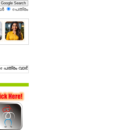
്‍
eപത്രം‍