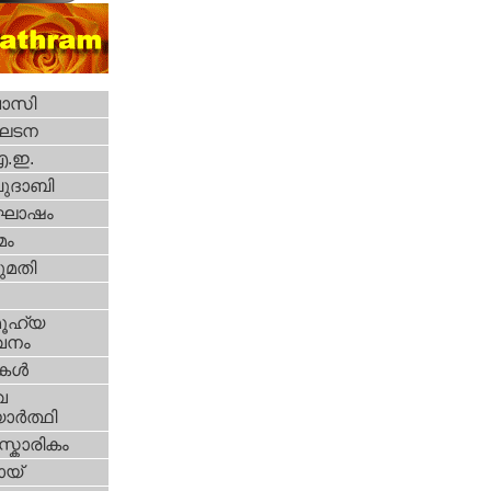
വാസി
ഘടന
എ.ഇ.
ദാബി
ോഷം
മം
മതി
ൂഹ്യ
വനം
ികള്‍
വ
ാര്‍ത്ഥി
്കാരികം
യ്‌