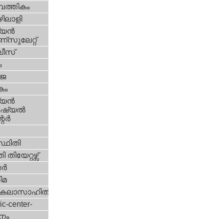
പത്തികം
ിലാളി
യന്‍
സുലേറ്റ്
ീസ്
ം
‍ജ
കം
യന്‍
്യല്‍
ര്‍
്ഥിതി
 തിയേറ്റഴ്സ്
്‍
ിമ
കലാസാഹിതി
ic-center-
നം