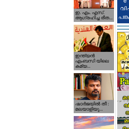
ഇ. എം. എസ്.
ആഗ്രഹിച്ച രീത...
ഇന്ത്യന്‍
എംബസി യിലെ
കമ്യ...
ഷാര്‍ജയില്‍ തീ :
മലയാളിയു...