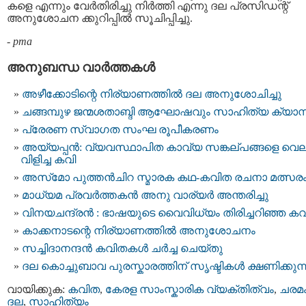
കളെ എന്നും വേര്‍തിരിച്ചു നിര്‍ത്തി എന്നു ദല പ്രസിഡന്റ്
അനുശോചന ക്കുറിപ്പില്‍ സൂചിപ്പിച്ചു.
-
pma
അനുബന്ധ വാര്‍ത്തകള്‍
അഴീക്കോടിന്റെ നിര്യാണത്തില്‍ ദല അനുശോചിച്ചു
ചങ്ങമ്പുഴ ജന്മശതാബ്ദി ആഘോഷവും സാഹിത്യ ക്യാ​മ്
പ്രേരണ സ്വാഗത സംഘ രൂപീകരണം
അയ്യപ്പന്‍: വ്യവസ്ഥാപിത കാവ്യ സങ്കല്‌പങ്ങളെ വെല
വിളിച്ച കവി
അസ്‌മോ പുത്തൻചിറ സ്മാരക കഥ-കവിത രചനാ മത്സര
മാധ്യമ പ്രവര്‍ത്തകൻ അനു വാര്യർ അന്തരിച്ചു
വിനയചന്ദ്രന്‍ : ഭാഷയുടെ വൈവിധ്യം തിരിച്ചറിഞ്ഞ കവ
കാക്കനാടന്റെ നിര്യാണത്തില്‍ അനുശോചനം
സച്ചിദാനന്ദന്‍ കവിതകള്‍ ചര്‍ച്ച ചെയ്തു
ദല കൊച്ചുബാവ പുരസ്കാരത്തിന് സൃഷ്ടികള്‍ ക്ഷണിക്കുന്
വായിക്കുക:
കവിത
,
കേരള സാംസ്കാരിക വ്യക്തിത്വം
,
ചരമ
ദല
,
സാഹിത്യം