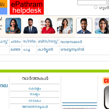
ഗൂഗിള
 ദല