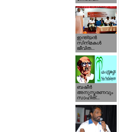
ഇന്ത്യന്‍
സിനിമകള്‍
ജീവിത...
ബഷീര്‍
അനുസ്മരണവും
സാഹിത്...