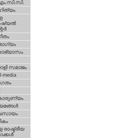
എം.സി.സി.
ിത്യം
ള
്യല്‍
ര്‍
ീതം
ോഗ്യം
യാഭ്യാസം
ാളി സമാജം
l-media
ഗതം
t
കാരുണ്യം
യമങ്ങള്‍
വസായം
ികം
 രാഷ്ട്രീയ
ക്കള്‍