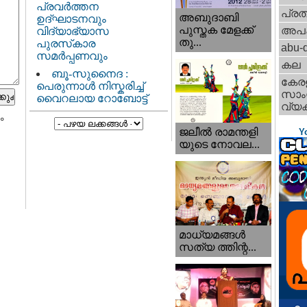
പ്രവർത്തന
പ്ര
അബുദാബി
ഉദ്ഘാടനവും
പുസ്തക മേളക്ക്
അപ
വിദ്യാഭ്യാസ
തു...
പുരസ്‌കാര
abu-d
സമർപ്പണവും
കല
ബൂ-സുനൈദ :
കേര
പെരുന്നാൾ നിസ്കരിച്ച്
സാംസ
വൈറലായ റോബോട്ട്
വ്യക
ം
ജലീല്‍ രാമന്തളി
Y
യുടെ നോവല...
മാധ്യമങ്ങള്‍
സത്യ ത്തിന്റ...