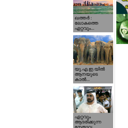
ഖത്തര്‍ :
ലോകത്തെ
ഏറ്റവും...
യു.എ.ഇ.യില്‍
ആനയുടെ
കാല്‍...
ഏറ്റവും
ആദരിക്കുന്ന
നേതാവ...