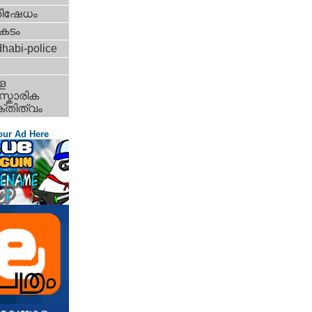
തിഷേധം
കടം
habi-police
ള
്കാരിക
്തിത്വം
our Ad Here