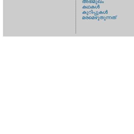
അഭിമുഖം
കഥകള്‍
കുറിപ്പുകള്‍
മരമെഴുതുന്നത്