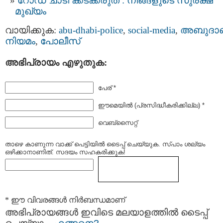
റോഡ് ചാടി ക്കടക്കരുത് : നിങ്ങളുടെ സുരക്ഷ
മുഖ്യം
വായിക്കുക:
abu-dhabi-police
,
social-media
,
അബുദാ
നിയമം
,
പോലീസ്
അഭിപ്രായം എഴുതുക:
പേര് *
ഈമെയില്‍ (പ്രസിദ്ധീകരിക്കില്ല) *
വെബ്സൈറ്റ്
താഴെ കാണുന്ന വാക്ക് പെട്ടിയില്‍ ടൈപ്പ്‌ ചെയ്യുക. സ്പാം ശല്യം
ഒഴിക്കാനാണിത്. സദയം സഹകരിക്കുക!
* ഈ വിവരങ്ങള്‍ നിര്‍ബന്ധമാണ്
അഭിപ്രായങ്ങള്‍ ഇവിടെ മലയാളത്തില്‍ ടൈപ്പ്