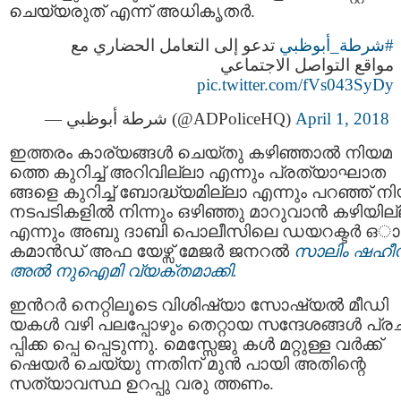
ചെയ്യരുത് എന്ന് അധികൃതര്‍.
#شرطة_أبوظبي
تدعو إلى التعامل الحضاري مع
مواقع التواصل الاجتماعي
pic.twitter.com/fVs043SyDy
— شرطة أبوظبي (@ADPoliceHQ)
April 1, 2018
ഇത്തരം കാര്യങ്ങള്‍ ചെയ്തു കഴിഞ്ഞാല്‍ നിയമ
ത്തെ കുറിച്ച് അറിവില്ലാ എന്നും പ്രത്യാഘാത
ങ്ങളെ കുറിച്ച് ബോദ്ധ്യമില്ലാ എന്നും പറഞ്ഞ് ന
നടപടികളിൽ നിന്നും ഒഴിഞ്ഞു മാറുവാൻ കഴിയില
എന്നും അബു ദാബി പൊലീസിലെ ഡയറക്ടർ ഒാ
കമാൻഡ് അഫ യേഴ്സ് മേജർ ജനറൽ
സാലിം ഷഹീ
അൽ നുഐമി വ്യക്തമാക്കി.
ഇൻറർ നെറ്റിലൂടെ വിശിഷ്യാ സോഷ്യല്‍ മീഡി
യകള്‍ വഴി പലപ്പോഴും തെറ്റായ സന്ദേശങ്ങൾ പ്ര
പ്പിക്ക പ്പെ പ്പെടുന്നു. മെസ്സേജു കൾ മറ്റുള്ള വര്‍ക്ക്
ഷെയര്‍ ചെയ്യു ന്നതിന് മുന്‍ പായി അതിന്റെ
സത്യാവസ്ഥ ഉറപ്പു വരു ത്തണം.