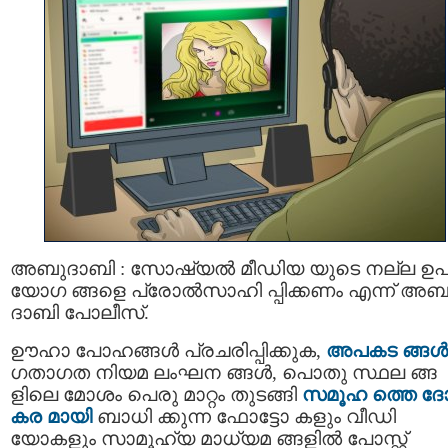
അബുദാബി : സോഷ്യല്‍ മീഡിയ യുടെ നല്ല ഉ
യോഗ ങ്ങളെ പ്രോല്‍സാഹി പ്പിക്കണം എന്ന് അബ
ദാബി പോലീസ്.
ഊഹാ പോഹങ്ങള്‍ പ്രചരിപ്പിക്കുക,
അപകട ങ്ങള്‍
ഗതാഗത നിയമ ലംഘന ങ്ങൾ, പൊതു സ്ഥല ങ്ങ
ളിലെ മോശം പെരു മാറ്റം തുടങ്ങി
സമൂഹ ത്തെ ദ
കര മായി
ബാധി ക്കുന്ന ഫോട്ടോ കളും വീഡി
യോകളും സാമൂഹ്യ മാധ്യമ ങ്ങളില്‍ പോസ്റ്റ്