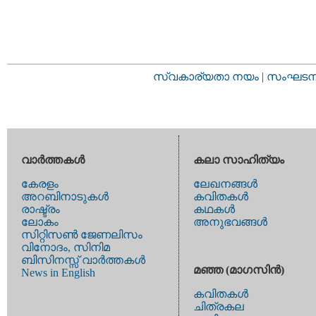
സ്വകാര്യതാ നയം
|
സംഘടനാ 
വാര്‍ത്തകള്‍
കലാ സാഹിത്യം
കേരളം
ലേഖനങ്ങള്‍
അറബിനാടുകള്‍
കവിതകള്‍
രാഷ്ട്രം
കഥകള്‍
ലോകം
അനുഭവങ്ങള്‍
സിറ്റിസണ്‍ ജേണലിസം
വിനോദം, സിനിമ
ബിസിനസ്സ് വാര്‍ത്തകള്‍
മഞ്ഞ (മാഗസിന്‍)
News in English
കവിതകള്‍
ചിത്രകല