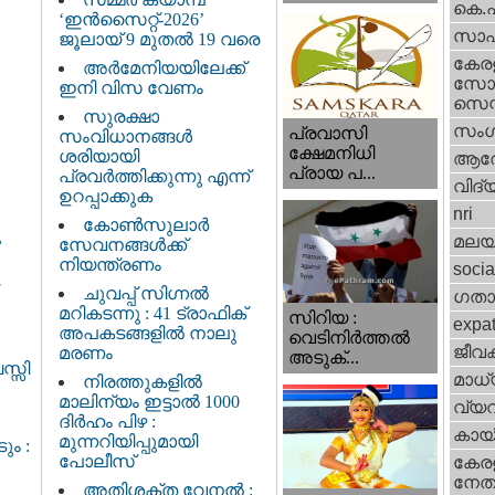
കെ.
‘ഇൻസൈറ്റ്-2026’
സാഹ
ജൂലായ് 9 മുതൽ 19 വരെ
കേര
അർമേനിയയിലേക്ക്
സോഷ
ഇനി വിസ വേണം
സെന്റ
സുരക്ഷാ
സംഗ
പ്രവാസി
സംവിധാനങ്ങൾ
ക്ഷേമനിധി
ശരിയായി
ആര
പ്രായ പ...
പ്രവർത്തിക്കുന്നു എന്ന്
വിദ്
ഉറപ്പാക്കുക
nri
കോൺസുലാർ
ു
മലയ
സേവനങ്ങൾക്ക്
നിയന്ത്രണം
socia
ചുവപ്പ് സിഗ്നൽ
ഗതാ
മറികടന്നു : 41 ട്രാഫിക്
സിറിയ :
expa
അപകടങ്ങളിൽ നാലു
വെടിനിർത്തൽ
ജീവ
മരണം
അടുക്...
സ്സി
മാധ്
നിരത്തുകളിൽ
മാലിന്യം ഇട്ടാൽ 1000
വ്യ
ദിർഹം പിഴ :
കായ
മുന്നറിയിപ്പുമായി
ും :
പോലീസ്
കേരള
നേതാ
അതിശക്ത വേനൽ :