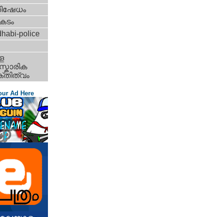
തിഷേധം
കടം
habi-police
ള
്കാരിക
്തിത്വം
our Ad Here