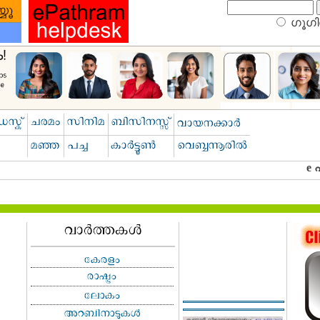
ഗൂഗിള