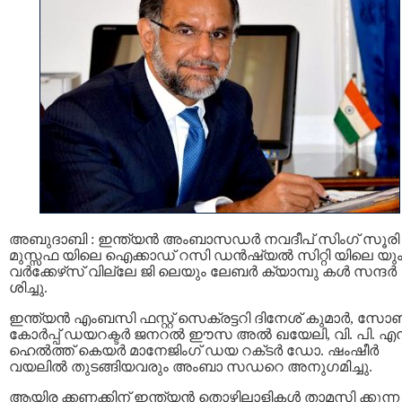
അബുദാബി : ഇന്ത്യന്‍ അംബാസഡര്‍ നവദീപ് സിംഗ് സൂരി
മുസ്സഫ യിലെ ഐക്കാഡ് റസി ഡൻഷ്യൽ സിറ്റി യിലെ യു
വർക്കേഴ്‌സ് വില്ലേ ജി ലെയും ലേബർ ക്യാമ്പു കൾ സന്ദർ
ശിച്ചു.
ഇന്ത്യന്‍ എംബസി ഫസ്റ്റ് സെക്രട്ടറി ദിനേശ് കുമാര്‍, സോണ
കോര്‍പ്പ് ഡയറക്ടര്‍ ജനറല്‍ ഈസ അല്‍ ഖയേലി, വി. പി. എ
ഹെൽത്ത് കെയർ മാനേജിംഗ് ഡയ റക്‌ടർ ഡോ. ഷംഷീർ
വയലിൽ തുടങ്ങിയവരും അംബാ സഡറെ അനുഗമിച്ചു.
ആയിര ക്കണക്കിന് ഇന്ത്യൻ തൊഴിലാളികൾ താമസി ക്കുന്ന