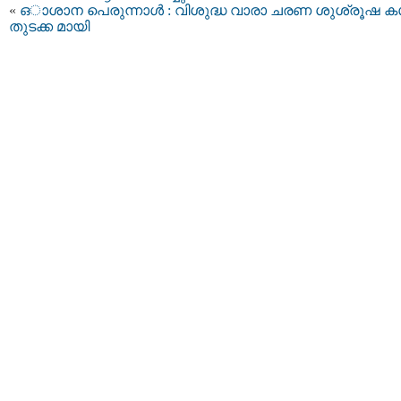
«
ഒാശാന പെരുന്നാൾ : വിശുദ്ധ വാരാ ചരണ ശുശ്രൂഷ കള്‍
തുടക്ക മായി