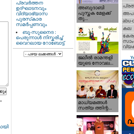
പ്രവർത്തന
പ്ര
അബുദാബി
ഉദ്ഘാടനവും
പുസ്തക മേളക്ക്
അപ
വിദ്യാഭ്യാസ
തു...
പുരസ്‌കാര
abu-d
സമർപ്പണവും
കല
ബൂ-സുനൈദ :
കേര
പെരുന്നാൾ നിസ്കരിച്ച്
സാംസ
വൈറലായ റോബോട്ട്
വ്യക
ജലീല്‍ രാമന്തളി
Y
യുടെ നോവല...
ം
മാധ്യമങ്ങള്‍
സത്യ ത്തിന്റ...
മായി