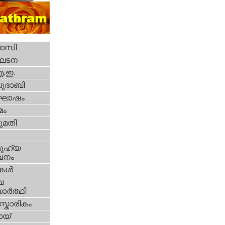
വാസി
ഘടന
എ.ഇ.
ദാബി
ോഷം
മം
മതി
ൂഹ്യ
വനം
ികള്‍
വ
ാര്‍ത്ഥി
്കാരികം
യ്‌