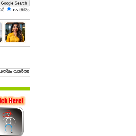
്‍
eപത്രം‍