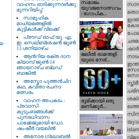
സമാജം
വാഹനം ഓടിക്കുന്നവർക്കു
സാമ്
യുവജനോത്സവം
മുന്നറിയിപ്പ്
തൊഴ
: ഗോപിക...
സാമൂഹിക
ഇന്ത്
മാധ്യമങ്ങളിൽ
കോണ്
കുട്ടികൾക്ക് വിലക്ക്
പോല
പ്രൗഡ് ഓഫ് യു. എ.
ചരമ
ഇ. സെലിബ്രേഷൻ ജൂൺ
യ
13 ശനിയാഴ്ച
ഷാര്
ജലീല്‍ രാമന്തളി
ആൻറിയ രക്ത ദാന
നാട
യുടെ നേര്...
ക്യാമ്പ് ജൂൺ 14
ഇന്ത്
ഞായറാഴ്ച ബ്ലഡ്
സോഷ
ബാങ്കിൽ
സെന്റ
അസ്മോ പുത്തൻചിറ
സ്ത്രീ
കഥ, കവിതാ രചനാ
പരിസ
മത്സരം
ശക്തി
വാഹന അപകടം :
ഭൂമിക്കായി ഒരു
പ്രവാസി
മണിക്കൂര്‍...
ഖത്തര
കുടുംബങ്ങൾക്ക്
സിന
പുനരധിവാസ
യുവ
പാക്കേജുമായി ഡോ.
ഷംഷീർ വയലിൽ
islam
അനോര ഗ്ലോബൽ
വിമാ