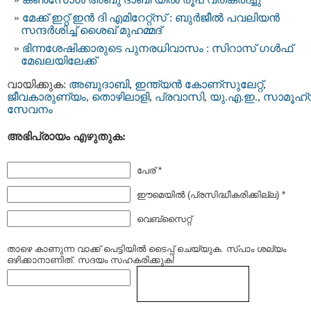
മേക്ക് ഇറ്റ് ഇൻ ദി എമിറേറ്റ്‌സ് : ബുർജീൽ പവലിയൻ
സന്ദർശിച്ച് ശൈഖ് മുഹമ്മദ്
ഭിന്നശേഷിക്കാരുടെ പുനരധിവാസം : സിറാസ് ഗൾഫ്
മേഖലയിലേക്ക്
വായിക്കുക:
അബുദാബി
,
ഇന്ത്യന്‍ കോണ്സുലേറ്റ്
,
ജീവകാരുണ്യം
,
തൊഴിലാളി
,
പ്രവാസി
,
യു.എ.ഇ.
,
സാമൂഹ്
സേവനം
അഭിപ്രായം എഴുതുക:
പേര് *
ഈമെയില്‍ (പ്രസിദ്ധീകരിക്കില്ല) *
വെബ്സൈറ്റ്
താഴെ കാണുന്ന വാക്ക് പെട്ടിയില്‍ ടൈപ്പ്‌ ചെയ്യുക. സ്പാം ശല്യം
ഒഴിക്കാനാണിത്. സദയം സഹകരിക്കുക!