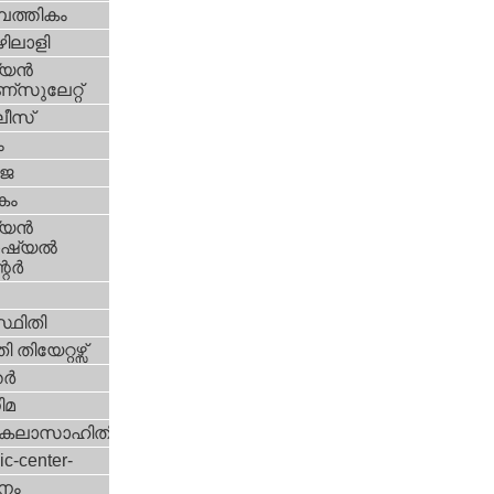
പത്തികം
ിലാളി
യന്‍
സുലേറ്റ്
ീസ്
ം
‍ജ
കം
യന്‍
്യല്‍
ര്‍
്ഥിതി
 തിയേറ്റഴ്സ്
്‍
ിമ
കലാസാഹിതി
ic-center-
നം