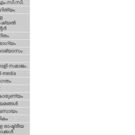
എം.സി.സി.
ിത്യം
ള
്യല്‍
ര്‍
ീതം
ോഗ്യം
യാഭ്യാസം
ാളി സമാജം
l-media
ഗതം
t
കാരുണ്യം
യമങ്ങള്‍
വസായം
ികം
 രാഷ്ട്രീയ
ക്കള്‍