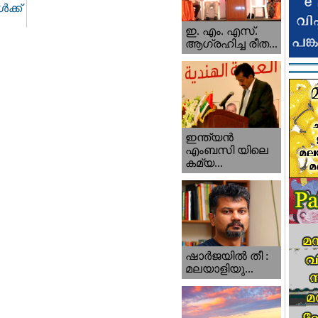
ക്ക്
ഇ. എം. എസ്.
ആഗ്രഹിച്ച രീത...
ഇന്ത്യന്‍
എംബസി യിലെ
കമ്യ...
ഷാര്‍ജയില്‍ തീ :
മലയാളിയു...