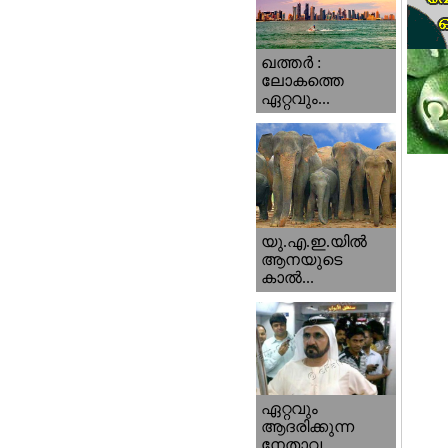
ഖത്തര്‍ :
ലോകത്തെ
ഏറ്റവും...
യു.എ.ഇ.യില്‍
ആനയുടെ
കാല്‍...
ഏറ്റവും
ആദരിക്കുന്ന
നേതാവ...