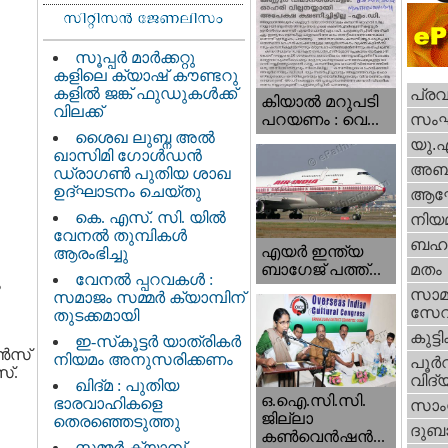
സൂപ്പർ മാർക്കറ്റു
കളിലെ ക്യാഷ് കൗണ്ടറു
കളിൽ ജങ്ക് ഫുഡുകൾക്ക്
പ്ര
കിയാല്‍ മറുപടി
വിലക്ക്
സം
പറയണം : വെ...
ശൈഖ ലുബ്ന അൽ
യു.
ഖാസിമി ഗോൾഡൻ
അബു
ഡ്രാഗൺ പുതിയ ശാഖ
ഉദ്ഘാടനം ചെയ്തു
ആഘ
കെ. എസ്. സി. യിൽ
നിയ
വേനൽ തുമ്പികൾ
ബഹു
എയര്‍ ഇന്ത്യ
ആരംഭിച്ചു
ബാഗേജ് പത്ത്...
മതം
വേനൽ പ്പറവകൾ :
ം
സാമ
സമാജം സമ്മർ ക്യാമ്പിന്
സേ
തുടക്കമായി
കുട്ട
ഇ-സ്‌കൂട്ടർ യാത്രികർ
്‍സ്
നിയമം അനുസരിക്കണം
പൂര്‍
സ്.
വിദ്യ
ഖിദ്മ : പുതിയ
ഒ.ഐ.സി.സി.
ഭാരവാഹികളെ
സാംസ
ജില്ലാ
തെരഞ്ഞെടുത്തു
ദുബാ
കൺവെൻഷൻ...
സമ്മർ ക്യാമ്പ്