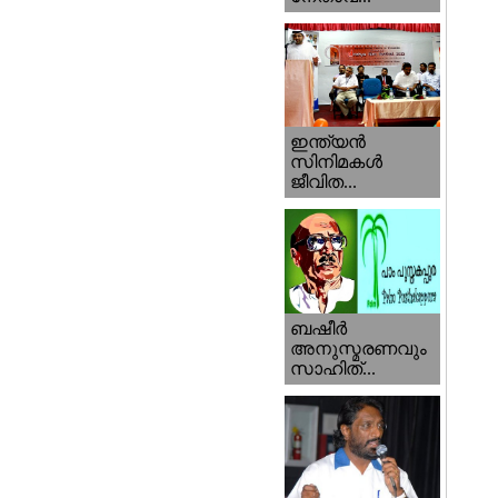
ഇന്ത്യന്‍
സിനിമകള്‍
ജീവിത...
ബഷീര്‍
അനുസ്മരണവും
സാഹിത്...