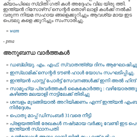
ക്യാംപിലെ സ്‌ഥിതി ഗതി കൾ അദ്ദേഹം വില യിരു ത്തി.
ഇന്ത്യന്‍ റിസോഴ്‌സ് സെന്റര്‍ തൊഴി ലാളി കള്‍ക്ക് നല്‍കി
വരുന്ന നിയമ സഹായ ങ്ങളെക്കുറിച്ചും ആവശ്യ മായ ഇട
പെടലു കളെ ക്കുറിച്ചും സംസാരിച്ചു.
wam
-
pma
അനുബന്ധ വാര്‍ത്തകള്‍
ഡബ്ലിയു. എം. എഫ്. സ്വാതന്ത്ര്യ ദിനം ആഘോഷിച്ച
ഇസ്‌ലാമിക് സെന്റർ ടൗൺ ഹാൾ യോഗം സംഘടിപ്പിച്ചു.
ഇന്ത്യന്‍ പാസ്സ്‌ പോർട്ട് സേവനങ്ങള്‍ക്ക് ഇനി അല്‍ ഹിന്ദ്
സാമൂഹ്യ പ്രവർത്തകർ കൈകോർത്തു : വഴിയോരത്തു
കഴിഞ്ഞ മലയാളി നാട്ടിലേക്ക് തിരിച്ചു
ശമ്പളം മുടങ്ങിയാൽ അറിയിക്കണം എന്ന് ഇന്ത്യന്‍ എംബ
നിർദ്ദേശം
പൊതു മാപ്പ് ഡിസംബർ 31വരെ നീട്ടി
പ്രളയത്തില്‍ രേ​ഖ​ക​ൾ ന​ഷ്​​ട​മാ​യ വര്‍ക്കു വേ​ണ്ടി ഇ​ട​ പെ​ട
ഇ​ന്ത്യ​ൻ സ്​​ഥാ​ന​പ​തി
കൺസോൾ അബു ദാബി യിൽ രൂപ വത്കരിച്ചു