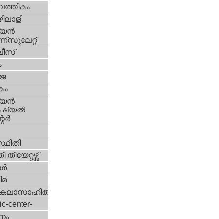
പത്തികം
ിലാളി
യന്‍
സുലേറ്റ്
ീസ്
ം
‍ജ
കം
യന്‍
്യല്‍
ര്‍
്ഥിതി
 തിയേറ്റഴ്സ്
്‍
ിമ
കലാസാഹിതി
ic-center-
നം