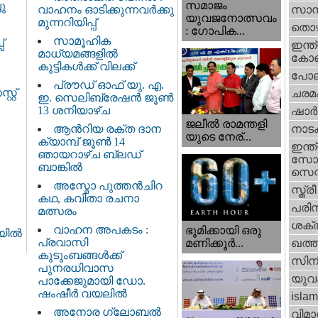
സമാജം
ു
വാഹനം ഓടിക്കുന്നവർക്കു
സാമ്
യുവജനോത്സവം
മുന്നറിയിപ്പ്
തൊഴ
: ഗോപിക...
സാമൂഹിക
്
ഇന്ത്
മാധ്യമങ്ങളിൽ
കോണ്
കുട്ടികൾക്ക് വിലക്ക്
പോല
പ്രൗഡ് ഓഫ് യു. എ.
്റ്
ചരമ
ഇ. സെലിബ്രേഷൻ ജൂൺ
13 ശനിയാഴ്ച
ഷാര്
ജലീല്‍ രാമന്തളി
ആൻറിയ രക്ത ദാന
നാട
യുടെ നേര്...
ക്യാമ്പ് ജൂൺ 14
ഇന്ത്
ഞായറാഴ്ച ബ്ലഡ്
സോഷ
ബാങ്കിൽ
സെന്റ
അസ്മോ പുത്തൻചിറ
സ്ത്രീ
കഥ, കവിതാ രചനാ
പരിസ
മത്സരം
ശക്തി
വാഹന അപകടം :
ഭൂമിക്കായി ഒരു
ില്‍
പ്രവാസി
മണിക്കൂര്‍...
ഖത്തര
കുടുംബങ്ങൾക്ക്
സിന
പുനരധിവാസ
യുവ
പാക്കേജുമായി ഡോ.
ഷംഷീർ വയലിൽ
islam
അനോര ഗ്ലോബൽ
വിമാ