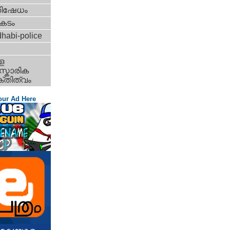
തിഷേധം
കടം
habi-police
ള
്കാരിക
്തിത്വം
our Ad Here