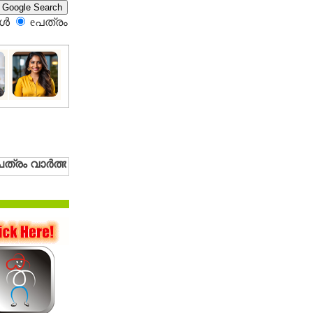
്‍
eപത്രം‍