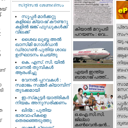
െയ്
.
സൂപ്പർ മാർക്കറ്റു
കളിലെ ക്യാഷ് കൗണ്ടറു
കളിൽ ജങ്ക് ഫുഡുകൾക്ക്
പ്ര
കിയാല്‍ മറുപടി
വിലക്ക്
.
സം
പറയണം : വെ...
ശൈഖ ലുബ്ന അൽ
യു.
ഖാസിമി ഗോൾഡൻ
അബു
.
ഡ്രാഗൺ പുതിയ ശാഖ
ന
ഉദ്ഘാടനം ചെയ്തു
ആഘ
കെ. എസ്. സി. യിൽ
നിയ
വേനൽ തുമ്പികൾ
ബഹു
ണ്
എയര്‍ ഇന്ത്യ
ആരംഭിച്ചു
ബാഗേജ് പത്ത്...
മതം
വേനൽ പ്പറവകൾ :
സാമ
0
സമാജം സമ്മർ ക്യാമ്പിന്
സേ
ടി
തുടക്കമായി
കുട്ട
ഇ-സ്‌കൂട്ടർ യാത്രികർ
നിയമം അനുസരിക്കണം
പൂര്‍
വിദ്യ
ഞ
ഖിദ്മ : പുതിയ
ഒ.ഐ.സി.സി.
ഭാരവാഹികളെ
സാംസ
ജില്ലാ
്
തെരഞ്ഞെടുത്തു
ദുബാ
കൺവെൻഷൻ...
സമ്മർ ക്യാമ്പ്