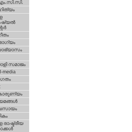
എം.സി.സി.
ിത്യം
ള
്യല്‍
ര്‍
ീതം
ോഗ്യം
യാഭ്യാസം
ാളി സമാജം
l-media
ഗതം
t
കാരുണ്യം
യമങ്ങള്‍
വസായം
ികം
 രാഷ്ട്രീയ
ക്കള്‍