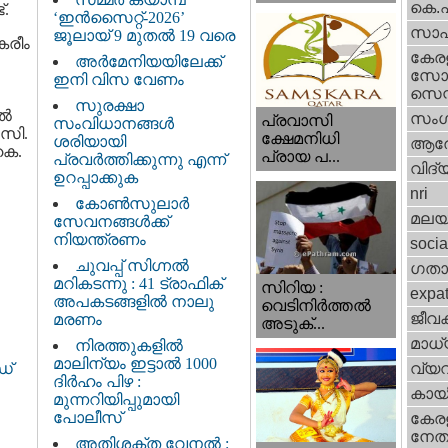
കെ.
്.
‘ഇൻസൈറ്റ്-2026’
സാഹ
ജൂലായ് 9 മുതൽ 19 വരെ
കരീം
കേര
അർമേനിയയിലേക്ക്
സോഷ
ഇനി വിസ വേണം
സെന്റ
സുരക്ഷാ
്‍
സംഗ
പ്രവാസി
സംവിധാനങ്ങൾ
 സി.
ക്ഷേമനിധി
ശരിയായി
ആര
കെ.
പ്രായ പ...
പ്രവർത്തിക്കുന്നു എന്ന്
വിദ്
ഉറപ്പാക്കുക
nri
കോൺസുലാർ
മലയ
സേവനങ്ങൾക്ക്
നിയന്ത്രണം
socia
ചുവപ്പ് സിഗ്നൽ
ഗതാ
മറികടന്നു : 41 ട്രാഫിക്
സിറിയ :
expa
അപകടങ്ങളിൽ നാലു
വെടിനിർത്തൽ
ജീവ
മരണം
അടുക്...
മാധ്
നിരത്തുകളിൽ
മാലിന്യം ഇട്ടാൽ 1000
വ്യ
ഡ്
ദിർഹം പിഴ :
കായ
മുന്നറിയിപ്പുമായി
പോലീസ്
കേരള
നേതാ
അതിശക്ത വേനൽ :