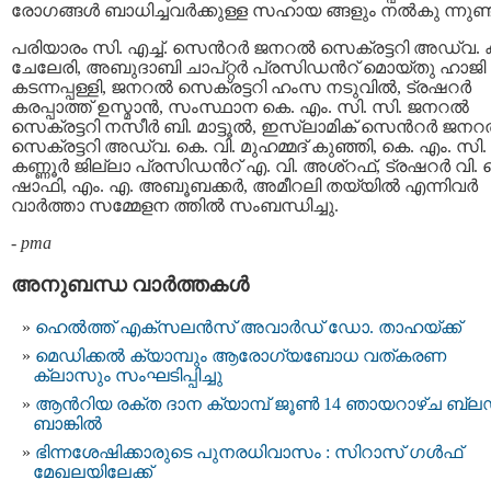
രോഗങ്ങള്‍ ബാധിച്ചവര്‍ക്കുള്ള സഹായ ങ്ങളും നല്‍കു ന്നുണ്ട
പരിയാരം സി. എച്ച്. സെന്‍റര്‍ ജനറല്‍ സെക്രട്ടറി അഡ്വ. 
ചേലേരി, അബുദാബി ചാപ്റ്റര്‍ പ്രസിഡന്‍റ് മൊയ്തു ഹാജി
കടന്നപ്പള്ളി, ജനറല്‍ സെക്രട്ടറി ഹംസ നടുവില്‍, ട്രഷറര്‍
കരപ്പാത്ത് ഉസ്മാന്‍, സംസ്ഥാന കെ. എം. സി. സി. ജനറല്‍
സെക്രട്ടറി നസീര്‍ ബി. മാട്ടൂല്‍, ഇസ്ലാമിക് സെന്‍റര്‍ ജനറല
സെക്രട്ടറി അഡ്വ. കെ. വി. മുഹമ്മദ് കുഞ്ഞി, കെ. എം. സി.
കണ്ണൂര്‍ ജില്ലാ പ്രസിഡന്‍റ് എ. വി. അശ്റഫ്, ട്രഷറര്‍ വി. 
ഷാഫി, എം. എ. അബൂബക്കര്‍, അമീറലി തയ്യില്‍ എന്നിവര്‍
വാര്‍ത്താ സമ്മേളന ത്തില്‍ സംബന്ധിച്ചു.
-
pma
അനുബന്ധ വാര്‍ത്തകള്‍
ഹെല്‍ത്ത് എക്സലന്‍സ് അവാര്‍ഡ് ഡോ. താഹയ്ക്ക്
മെഡിക്കല്‍ ക്യാമ്പും ആരോഗ്യബോധ വത്കരണ
ക്ലാസും സംഘടിപ്പിച്ചു
ആൻറിയ രക്ത ദാന ക്യാമ്പ് ജൂൺ 14 ഞായറാഴ്ച ബ്ല
ബാങ്കിൽ
ഭിന്നശേഷിക്കാരുടെ പുനരധിവാസം : സിറാസ് ഗൾഫ്
മേഖലയിലേക്ക്