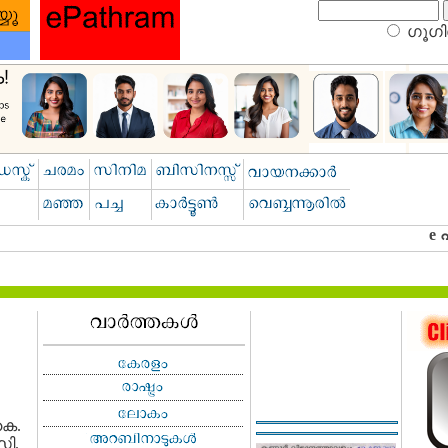
ഗൂഗിള
കെ.
സി.