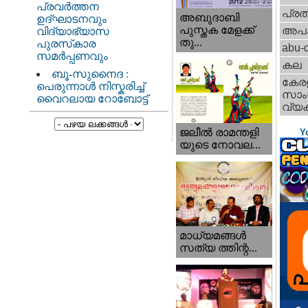
പ്രവർത്തന
പ്ര
അബുദാബി
ഉദ്ഘാടനവും
പുസ്തക മേളക്ക്
അപ
വിദ്യാഭ്യാസ
തു...
പുരസ്‌കാര
abu-d
സമർപ്പണവും
കല
ബൂ-സുനൈദ :
കേര
പെരുന്നാൾ നിസ്കരിച്ച്
സാംസ
വൈറലായ റോബോട്ട്
വ്യക
ജലീല്‍ രാമന്തളി
Y
യുടെ നോവല...
മാധ്യമങ്ങള്‍
സത്യ ത്തിന്റ...