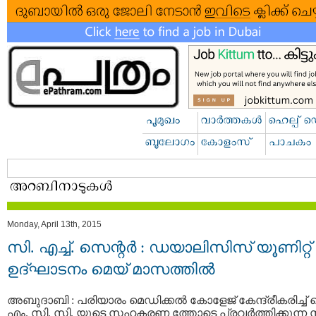
Monday, April 13th, 2015
സി. എച്ച്. സെന്റര്‍ : ഡയാലിസിസ് യൂണിറ്റ്
ഉദ്ഘാടനം മെയ് മാസത്തില്‍
അബുദാബി : പരിയാരം മെഡിക്കല്‍ കോളേജ് കേന്ദ്രീകരിച്ച് 
എം. സി. സി. യുടെ സഹകരണ ത്തോടെ പ്രവര്‍ത്തിക്കുന്ന 