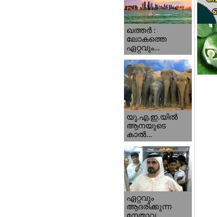
ഖത്തര്‍ :
ലോകത്തെ
ഏറ്റവും...
യു.എ.ഇ.യില്‍
ആനയുടെ
കാല്‍...
ഏറ്റവും
ആദരിക്കുന്ന
നേതാവ...