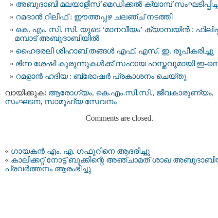
അബുദാബി മലയാളീസ് മെഡിക്കൽ ക്യാമ്പ് സംഘടിപ്പിച്ച
റമദാൻ റിലീഫ് : ഈത്തപ്പഴ ചലഞ്ച് നടത്തി
കെ. എം. സി. സി. യുടെ ‘മാനവീയം’ ക്യാമ്പയിൻ : ഫിലിപ്പ
മമ്പാട് അബുദാബിയിൽ
ഹൈദരലി ശിഹാബ് തങ്ങൾ എഫ്. എസ്. ഇ. രൂപീകരിച്ചു
ഭിന്ന ശേഷി കുരുന്നുകൾക്ക് സഹായ ഹസ്തവുമായി ഇ-നെസ്റ
റമളാൻ ഹദിയ : ബ്രോഷർ പ്രകാശനം ചെയ്തു
വായിക്കുക:
ആരോഗ്യം
,
കെ.എം.സി.സി.
,
ജീവകാരുണ്യം
,
സംഘടന
,
സാമൂഹ്യ സേവനം
Comments are closed.
«
ഗായകന്‍ എം. എ. ഗഫൂറിനെ ആദരിച്ചു
«
കാലിക്കറ്റ് നോട്ട് ബുക്കിന്റെ അഞ്ചാമത് ശാഖ അബുദാബിയ
പ്രവര്‍ത്തനം ആരംഭിച്ചു