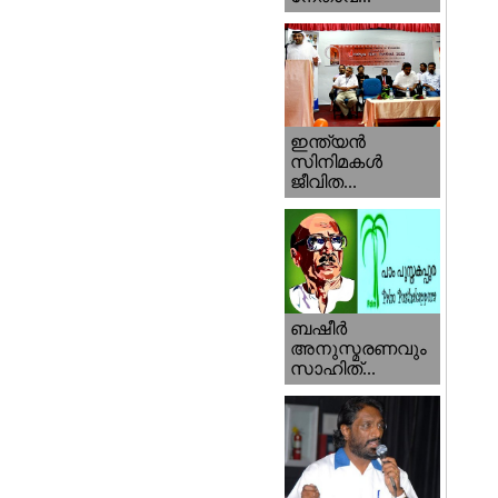
ഇന്ത്യന്‍
സിനിമകള്‍
ജീവിത...
ബഷീര്‍
അനുസ്മരണവും
സാഹിത്...