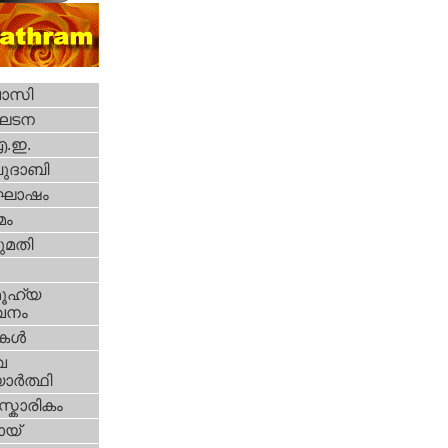
വാസി
ഘടന
എ.ഇ.
ദാബി
ോഷം
മം
മതി
ൂഹ്യ
വനം
ികള്‍
വ
ാര്‍ത്ഥി
്കാരികം
യ്‌